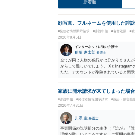
新着順
顔写真、フルネームを使用した誹謗
#発信者情報開示請求
#誹謗中傷
#名誉毀損
#
2026年8月5日
インターネットに強い弁護士
稲葉 進太郎
弁護士
全てが同じ人物の犯行かは分かりませんが
からして難しいでしょう。 XとInstag
ただ、アカウントが削除されていると開示
削除されている場合、今から進めても失敗
相手に全ての弁護士費用を負担させること
せることができるでしょう。訴訟で判決と
家族に開示請求が来てしまった場合
ない場合があり何ともいえないところでし
#誹謗中傷
#発信者情報開示請求
#訴訟・損害賠
2026年7月31日
川添 圭
弁護士
事実関係の説明部分の主体（「誰が」「誰
理解が難しいところですが、ご質問の事実