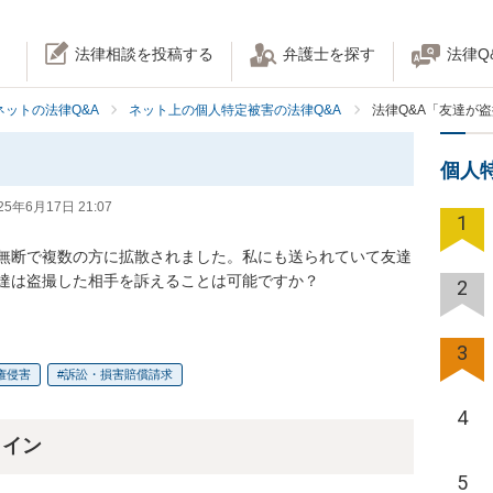
法律相談を投稿する
弁護士を探す
法律Q
ネットの法律Q&A
ネット上の個人特定被害の法律Q&A
法律Q&A「友達が
個人
25年6月17日 21:07
1
無断で複数の方に拡散されました。私にも送られていて友達
達は盗撮した相手を訴えることは可能ですか？
2
3
権侵害
訴訟・損害賠償請求
4
ライン
5