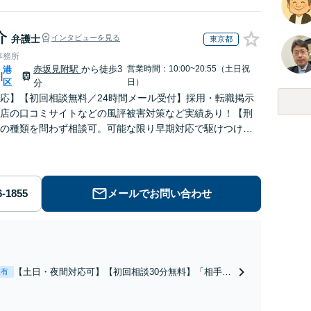
介
弁護士
インタビューを見る
東京都
事務所
赤坂見附駅
から徒歩3
営業時間：10:00~20:55（土日祝
港
|
区
日）
分
応】【初回相談無料／24時間メール受付】採用・転職掲示
店の口コミサイトなどの風評被害対策など実績あり！【刑
の種類を問わず相談可。可能な限り早期対応で駆けつけサ
労働】不当解雇・残業代請求はおまかせください
メールでお問い合わせ
【土日・夜間対応可】【初回相談30分無料】「相手方
表有
から書面を提示されたら、サインする前にご相談を」
経験豊富な弁護士が全力で交渉にあたります！相手方