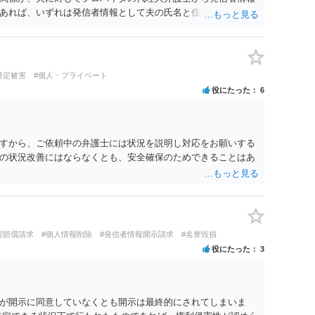
あれば、いずれは発信者情報として夫の氏名と住所が開示さ
に対して内容証明郵便を送ったり訴訟の提起がなされたりする
は、開示請求者（とある女性？）の代理人弁護士へ、実は投稿
なたから連絡することもあり得ます。 夫がクレーム電話を入れ
バイダの代理人の事務所であるのか、それとも開示請求者の代
特定被害
#個人・プライベート
者であれば、書類の再送要請にはあまり意味はなく、一方、後
役にたった
6
可能性も考える必要が出てきます。 あなたと夫との夫婦関係の
か、あなたが夫へ嘘をついたのか等）がよくわからないところ
のかを正確に検討するためには、公開の相談ではなく、詳しい
するべきでしょう。
すから、ご依頼中の弁護士には状況を説明し対応をお願いする
の状況改善にはならなくとも、安全確保のためできることはあ
害賠償請求
#個人情報削除
#発信者情報開示請求
#名誉毀損
役にたった
3
が開示に同意していなくとも開示は最終的にされてしまいま