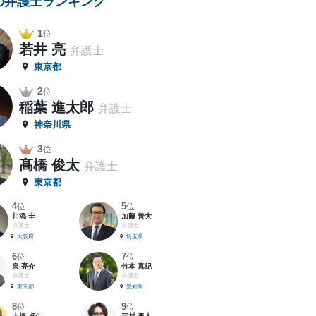
の弁護士ランキング
1
位
若井 亮
弁護士
東京都
2
位
稲葉 進太郎
弁護士
神奈川県
3
位
髙橋 俊太
弁護士
東京都
4
5
位
位
川添 圭
加藤 善大
弁護士
弁護士
大阪府
埼玉県
6
7
位
位
泉 亮介
竹本 真紀
弁護士
弁護士
東京都
愛知県
8
9
位
位