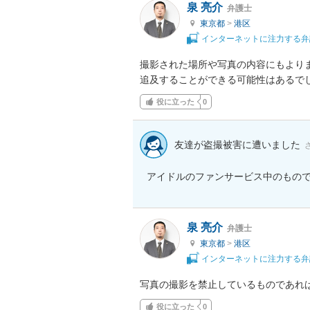
泉 亮介
弁護士
東京都
>
港区
インターネットに注力する弁
撮影された場所や写真の内容にもより
追及することができる可能性はあるで
役に立った
0
友達が盗撮被害に遭いました
アイドルのファンサービス中のもの
泉 亮介
弁護士
東京都
>
港区
インターネットに注力する弁
写真の撮影を禁止しているものであれ
役に立った
0