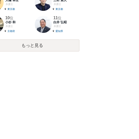
大橋 卓生
三村 勇人
弁護士
弁護士
東京都
東京都
10
11
位
位
小杉 和
白井 弘昭
弁護士
弁護士
京都府
愛知県
もっと見る