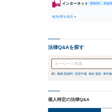
インターネット
事例3件
料金
他3分野を表示
法律Q&Aを探す
例）
離婚 慰謝料
誹謗中傷
相続 遺産
著作物
個人特定の法律Q&A