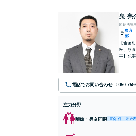
泉 亮
彩結法律
東京
都
【全国対
板、飲食
事】犯罪
ポート【
電話でお問い合わせ
注力分野
離婚・男女問題
事例1件
料金