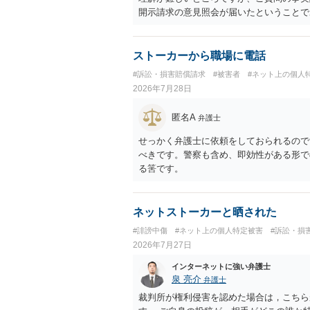
開示請求の意見照会が届いたということで
れ、開示請求者（の代理人弁護士）が、夫
可能性があるように思われます。この場合
者があなたであるという内容とともに、あ
ストーカーから職場に電話
た「相手方の法律事務所」というのがプロ
#訴訟・損害賠償請求
#被害者
#ネット上の個人
理人の事務所なのかが不明ですが、もし前
2026年7月28日
者であるなら、夫を被告として提訴に至る
状況（別居中なのか、夫婦関係は良好なの
匿名A
弁護士
があり、実際にどのような対応がベターな
事実関係を整理した上で弁護士へ直接相談
せっかく弁護士に依頼をしておられるので
べきです。警察も含め、即効性がある形で
る筈です。
ネットストーカーと晒された
#誹謗中傷
#ネット上の個人特定被害
#訴訟・損
2026年7月27日
インターネットに強い弁護士
泉 亮介
弁護士
裁判所が権利侵害を認めた場合は，こちら