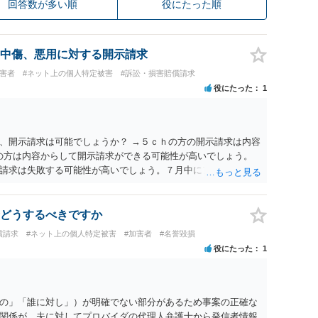
回答数が多い順
役にたった順
中傷、悪用に対する開示請求
被害者
#ネット上の個人特定被害
#訴訟・損害賠償請求
役にたった
1
、開示請求は可能でしょうか？ →５ｃｈの方の開示請求は内容
ramの方は内容からして開示請求ができる可能性が高いでしょう。
請求は失敗する可能性が高いでしょう。７月中にアカウントが
する可能性が高いように思われます。 相手を特定できた場合、
は可能でしょうか？ →訴訟外の交渉で相手方が認めれば負担さ
なった場合は、実際の弁護士費用が認められる場合と認められ
どうするべきですか
ょう。
償請求
#ネット上の個人特定被害
#加害者
#名誉毀損
役にたった
1
の」「誰に対し」）が明確でない部分があるため事案の正確な
関係が、夫に対してプロバイダの代理人弁護士から発信者情報