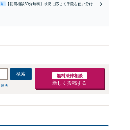
と直接話す精神的負担を軽減「弁護士の交渉で慰謝料
【初回相談30分無料】状況に応じて手段を使い分け、
表有
金額アップ／減額交渉も対応可」【完全個室対応】
適切な方法で投稿の削除・発信者情報開示請求をおこ
ないます「企業やお店の風評被害対策／売り上げ低下
防止のために尽力」加害者側の対応可：開示請求の意
見照会が来たときの対処法、被害者との示談交渉
検索
無料法律相談
新しく投稿する
 違法