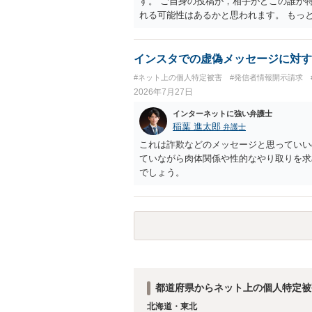
す。 ご自身の投稿が，相手がどこの誰か
れる可能性はあるかと思われます。 もっ
で，ネットストーカーとして晒したのであ
ょう。
インスタでの虚偽メッセージに対す
#ネット上の個人特定被害
#発信者情報開示請求
2026年7月27日
インターネットに強い弁護士
稲葉 進太郎
弁護士
これは詐欺などのメッセージと思っていい
ていながら肉体関係や性的なやり取りを求
でしょう。
都道府県からネット上の個人特定被
北海道・東北