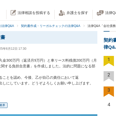
法律相談を投稿する
弁護士を探す
法律Q
法律Q&A
契約書作成・リーガルチェックの法律Q&A
法律Q&A「会社債
意書
契約
律Q
25年6月12日 17:30
1
金300万円（返済月9万円）と車リース料残債200万円（月
に関する負担合意書」を作成しました。法的に問題になる部
2
ることを認め、今後、乙が自己の責任において返

出しにしています。どうぞよろしくお願い申し上げます。
3
4
業界