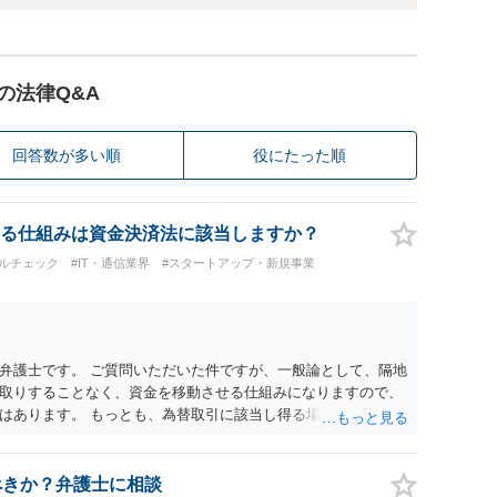
の法律Q&A
回答数が多い順
役にたった順
る仕組みは資金決済法に該当しますか？
ルチェック
#IT・通信業界
#スタートアップ・新規事業
弁護士です。 ご質問いただいた件ですが、一般論として、隔地
取りすることなく、資金を移動させる仕組みになりますので、
はあります。 もっとも、為替取引に該当し得る場合であって
の規制の対象外となる余地があります。 この点については、単
に送金する」という資金の流れだけで判断することはできず、
ぐプラットフォームとしてどのように位置付けられるのか、利
べきか？弁護士に相談