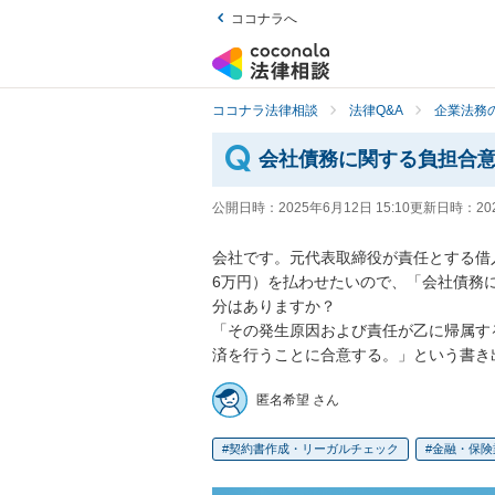
ココナラへ
ココナラ法律相談
法律Q&A
企業法務の
会社債務に関する負担合
公開日時：
2025年6月12日 15:10
更新日時：
20
会社です。元代表取締役が責任とする借入
6万円）を払わせたいので、「会社債務
分はありますか？

「その発生原因および責任が乙に帰属す
済を行うことに合意する。」という書き
匿名希望 さん
契約書作成・リーガルチェック
金融・保険