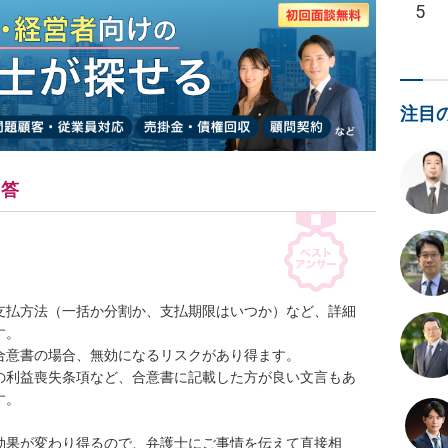
5
注目
回答
支払方法（一括か分割か、支払期限はいつか）など、詳細
。

意書の場合、無効になるリスクがあり得ます。

の利益喪失条項など、合意書に記載した方が良い文言もあ
。

効果が変わり得るので、弁護士にご事情を伝えて直接相