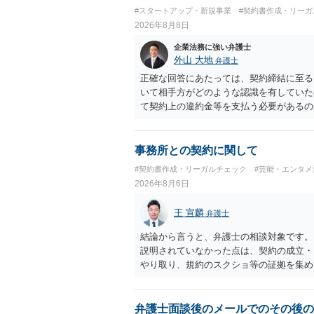
用者からの支払がどのような性質のものな
#スタートアップ・新規事業
#契約書作成・リーガ
れているのかなど、具体的なサービスの座
2026年8月8日
れているアプリについて、資金移動業に該
ビス設計にすれば資金移動業に該当しない
企業法務に強い弁護士
ビスの仕組みを確認した上で、個別に弁護
外山 大地
弁護士
正確な回答にあたっては、契約締結に至る
いて相手方がどのような認識を有していた
て契約上の違約金等を支払う必要があるの
ざいます。 そのため、事情をお伺いした
検討いただければと存じます。
事務所との契約に関して
#契約書作成・リーガルチェック
#芸能・エンタメ
2026年8月6日
王 宣麟
弁護士
結論から言うと、弁護士の相談対象です。
説明されていなかった点は、契約の成立・
やり取り、規約のスクショ等の証拠を集め
行で（もしまだされていないのであれば）
弁護士面談後のメールでのその後の