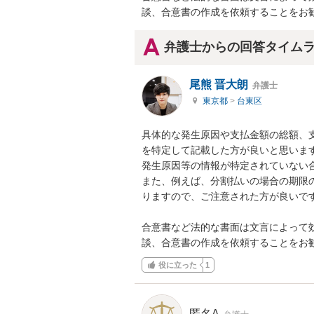
談、合意書の作成を依頼することをお
弁護士からの回答タイム
尾熊 晋大朗
弁護士
東京都
>
台東区
具体的な発生原因や支払金額の総額、
を特定して記載した方が良いと思います
発生原因等の情報が特定されていない合
また、例えば、分割払いの場合の期限
りますので、ご注意された方が良いです
合意書など法的な書面は文言によって
談、合意書の作成を依頼することをお
役に立った
1
匿名A