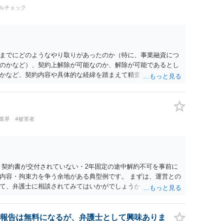
のか、寄付の意思決定や寄付のタイミングがどのように設定さ
ルチェック
組を踏まえて検討する必要があります。 そのため、現在検討さ
当する可能性があるか、また、該当する場合にどのようなサー
形（収納代行など）で運用できるかについては、具体的なサー
士へご相談いただくことをお勧めいたします。
までにどのようなやり取りがあったのか（特に、事業融資につ
のかなど）、契約上解除が可能なのか、解除が可能であるとし
かなど、契約内容や具体的な経緯を踏まえて精査する必要がご
上での検討が必要となりますので、個別に弁護士へのご相談をご
業界
#被害者
 契約書が交付されていない・2年固定の途中解約不可を事前に
内容・拘束力を争う余地がある典型例です。 まずは、運営との
て、弁護士に相談されてみてはいかがでしょうか。 また同時並
書面で退所意思の明確化はしておくべきだと考えます。
報告は無料になるが、弁護士として興味ありま