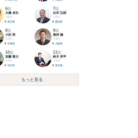
6
7
位
位
大橋 卓生
白井 弘昭
弁護士
弁護士
東京都
愛知県
8
9
位
位
小杉 和
奥村 徹
弁護士
弁護士
京都府
大阪府
10
11
位
位
加藤 善大
鈴木 祥平
弁護士
弁護士
埼玉県
東京都
もっと見る