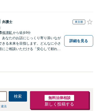
朗
弁護士
東京都
所
根津駅
から徒歩9分
】あなたのお話にじっくり寄り添いなが
詳細を見る
できる未来を目指します。どんなに小さ
軽にご相談いただける「安心して頼れる
しています。休日や夜間相談も柔軟に対
】
検索
無料法律相談
新しく投稿する
 違法