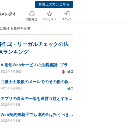
弁護士の方はこちら
&Aを探す
閲覧履歴
マイリスト
ログイン
務に関する負担合意書」
書作成・リーガルチェックの法
&Aランキング
AI活用Webサービスの法務相談: プライバシーや未成年対応など
2
2026年7月18日
弁護士面談後のメールでのその後の報告は無料になるが、弁護士として興味ありますか？
2
2026年7月26日
アプリの課金の一部を運営収益とする仕組みは資金決済法に該当しますか？
2026年8月8日
Web契約未着手でも違約金は払うべきか？弁護士に相談
2026年8月8日