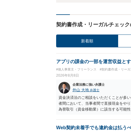
契約書作成・リーガルチェック
新着順
アプリの課金の一部を運営収益とす
#個人事業主・フリーランス
#契約書作成・リーガ
2026年8月8日
企業法務に強い弁護士
外山 大地
弁護士
資金決済法のご相談をいただくことが多い
者間において、当事者間で直接現金をやり
為替取引（資金移動業）に該当する可能性
も、いわゆる収納代行として、資金移動業
に「利用者から資金を受け取り、寄付団体
アプリの仕組みが利用者と寄付団体をつな
Web契約未着手でも違約金は払う