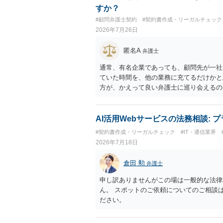
すか？
#顧問弁護士契約
#契約書作成・リーガルチェック
2026年7月26日
匿名A
弁護士
通常、有名企業であっても、顧問先が一社
ていた時間を、他の業務に充てるだけかと
方が、かえって良い弁護士に巡り会えるの
を、お祈りしております。
AI活用Webサービスの法務相談:
#契約書作成・リーガルチェック
#IT・通信業界
2026年7月18日
倉田 勲
弁護士
申し訳ありませんがこの場は一般的な法律
ん。 スポットのご依頼についてのご相談
ださい。