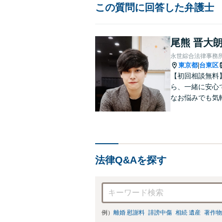
この質問に回答した弁護士
尾熊 晋大
永世綜合法律事務
東京都
台東区
|
【初回相談無料
ら、一緒に安心
なお悩みでも気
弁護士」を目指
応【根津駅9分
法律Q&Aを探す
例）
離婚 慰謝料
誹謗中傷
相続 遺産
著作物