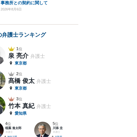
事務所との契約に関して
2026年8月6日
の弁護士ランキング
1
位
泉 亮介
弁護士
東京都
2
位
髙橋 俊太
弁護士
東京都
3
位
竹本 真紀
弁護士
愛知県
4
5
位
位
稲葉 進太郎
川添 圭
弁護士
弁護士
神奈川県
大阪府