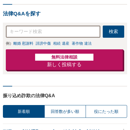
ます」【休日・夜間相談可】
法律Q&Aを探す
検索
例）
離婚 慰謝料
誹謗中傷
相続 遺産
著作物 違法
無料法律相談
新しく投稿する
振り込め詐欺の法律Q&A
新着順
回答数が多い順
役にたった順