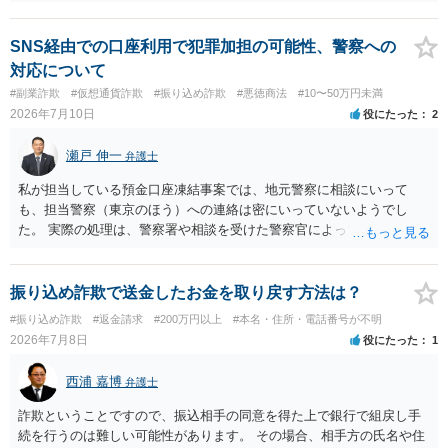
ば、最寄りの消費生活センターや自治体の無料法律相談等で、実際の
画面を見て貰いながらアドバイスう受けた方が確実です。
SNS経由での口座利用で犯罪加担の可能性、警察への
対応について
#副業詐欺
#仮想通貨詐欺
#振り込め詐欺
#悪徳商法
#10〜50万円未満
2026年7月10日
役にたった
2
瀬戸 伸一
弁護士
私が担当している預金口座凍結事案では、地元警察に相談にいって
も、担当警察（東京のほう）への連絡は密にいっていないようでし
た。 実際の処理は、警察署や相談を受けた警察官によってだいぶ変わ
ると思われます。 不安があれば、費用はかかりますが、警察対応につ
いて弁護士に依頼を検討されてください。
振り込め詐欺で送金したお金を取り戻す方法は？
#振り込め詐欺
#返金請求
#200万円以上
#本名・住所・電話番号が不明
2026年7月8日
役にたった
1
西浦 嘉博
弁護士
詐欺ということですので、振込相手の同意を得た上で銀行で組戻し手
続を行うのは難しい可能性があります。 その場合、相手方の氏名や住