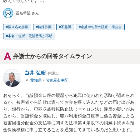
教えて欲しいです…。
匿名希望 さん
振り込め詐欺
特殊詐欺
不起訴
逮捕や勾留の阻止・準抗告
本名・住所・電話番号が不明
弁護士からの回答タイムライン
白井 弘昭
弁護士
愛知県
>
名古屋市中区
おそらく、当該預金口座の履歴から犯罪に使われた形跡が認められ
るか、被害者から詐欺に遭ってお金を振り込んだなどの届け出があ
り、銀行から、犯罪収益移転防止法（マネロン法）違反の疑いがあ
るから、当該預金を凍結し、犯罪利用預金口座等に係る資金による
被害回復分配金の支払等に関する法律第４条以下の消滅手続きを預
金保険機構に申し立てることを通知してきているのだと思います。
