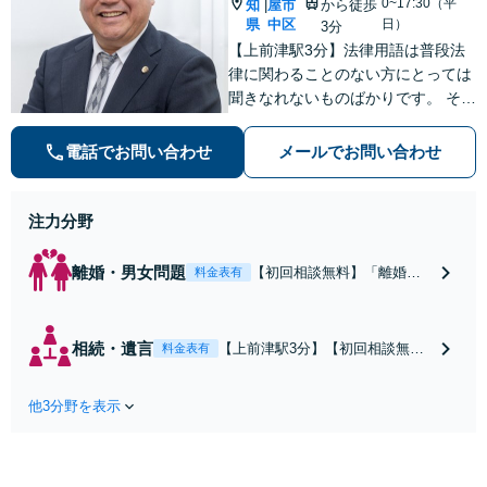
0~17:30（平
知
屋市
から徒歩
|
県
中区
日）
3分
【上前津駅3分】法律用語は普段法
律に関わることのない方にとっては
聞きなれないものばかりです。 その
ため、なるべく平易な言葉を用いて
丁寧にこれからの対応を説明させて
電話でお問い合わせ
メールでお問い合わせ
いただきます。最善の解決策は何な
のかを共に考え、解決までサポート
させていただきます。
注力分野
離婚・男女問題
【初回相談無料】「離婚す
料金表有
るかどうか迷われている方
もご相談を」親権問題や財
産分与、慰謝料請求など複
相続・遺言
【上前津駅3分】【初回相談無
料金表有
雑な課題も、依頼者様の状
料】感情的になりがちな親族間の
況や希望に合わせた解決策
問題でも、法的根拠に基づいた公
を共に考え、一貫してサポ
他3分野を表示
平な解決を目指します。「遺言書
ートいたします。「熟年離
作成・終活サポートもお任せ／依
婚のご相談もお任せくださ
頼者さまの想いを大切に、次世代
い」【休日・夜間相談可】
への円滑な財産承継をお手伝いし