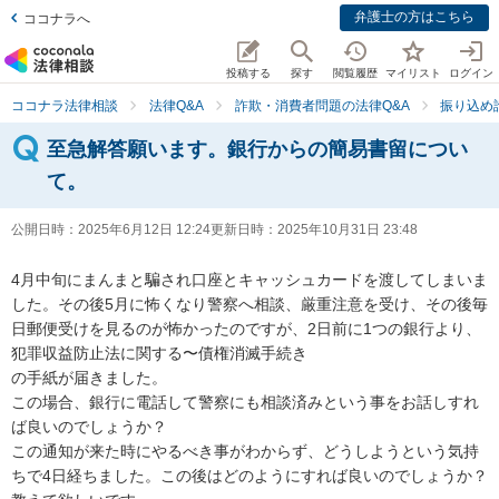
弁護士の方はこちら
ココナラへ
投稿する
探す
閲覧履歴
マイリスト
ログイン
ココナラ法律相談
法律Q&A
詐欺・消費者問題の法律Q&A
振り込め
至急解答願います。銀行からの簡易書留につい
て。
公開日時：
2025年6月12日 12:24
更新日時：
2025年10月31日 23:48
4月中旬にまんまと騙され口座とキャッシュカードを渡してしまいま
した。その後5月に怖くなり警察へ相談、厳重注意を受け、その後毎
日郵便受けを見るのが怖かったのですが、2日前に1つの銀行より、

犯罪収益防止法に関する〜債権消滅手続き

の手紙が届きました。

この場合、銀行に電話して警察にも相談済みという事をお話しすれ
ば良いのでしょうか？

この通知が来た時にやるべき事がわからず、どうしようという気持
ちで4日経ちました。この後はどのようにすれば良いのでしょうか？
