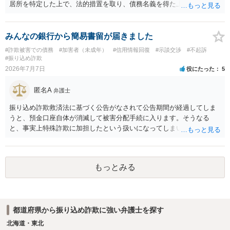
居所を特定した上で、法的措置を取り、債務名義を得た上で、金員を
回収するという一連の手続が考えられます。 法的措置を行う場合、時
間、費用、労力を要し、仮に相談者さんの主張が認められ、裁判所か
ら判決等の債務名義を得たとしても、相手方が無資力の場合は回収が
みんなの銀行から簡易書留が届きました
できないというリスクがあることに留意ください。 どれだけの手続を
#詐欺被害での債務
#加害者（未成年）
#信用情報回復
#示談交渉
#不起訴
行うのか、どこまでの回収見込みがあるのかを含め、まずは最寄りの
#振り込め詐欺
法律事務所で相談されることをお勧めします。
2026年7月7日
役にたった
5
匿名A
弁護士
振り込め詐欺救済法に基づく公告がなされて公告期間が経過してしま
うと、預金口座自体が消滅して被害分配手続に入ります。そうなる
と、事実上特殊詐欺に加担したという扱いになってしまい、金融機関
の犯罪利用口座リストに基づいて既存の口座を強制解約されたり口座
の新規作成等ができなくなってしまったりすることになりかねないの
で、あなたが詐欺に加担していない（例えば口座を売っていない等）
もっとみる
のであれば、毅然と対応しなければならないでしょう。費用の問題は
確かにありますが、費用面を理由に弁護士へ依頼せず手をこまねいて
いると、まともな社会生活を送ることが難しくなってしまいますの
で、悠長なことを言っている場合ではないと思います。弁護士費用に
都道府県から振り込め詐欺に強い弁護士を探す
不安があるなら法テラス利用可能な弁護士へ依頼したり法テラスへ直
接代理援助を申し込む（弁護士を紹介してもらう等）ことを強くお勧
北海道・東北