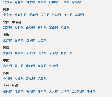
めします。逆に、口座売買等に関与したのであれば、警察への自首等
北海道
青森県
岩手県
宮城県
秋田県
山形県
福島県
も考えた方がよい場合があります。この点についても、弁護士へ相談
関東
した方がよいでしょう。
東京都
神奈川県
千葉県
埼玉県
茨城県
栃木県
群馬県
北陸・甲信越
新潟県
長野県
山梨県
石川県
富山県
福井県
東海
愛知県
静岡県
岐阜県
三重県
関西
大阪府
兵庫県
京都府
滋賀県
奈良県
和歌山県
中国
広島県
岡山県
山口県
鳥取県
島根県
四国
香川県
愛媛県
高知県
徳島県
九州・沖縄
福岡県
佐賀県
長崎県
熊本県
大分県
宮崎県
鹿児島県
沖縄県