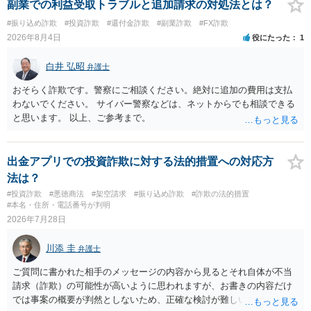
副業での利益受取トラブルと追加請求の対処法とは？
#振り込め詐欺
#投資詐欺
#還付金詐欺
#副業詐欺
#FX詐欺
2026年8月4日
役にたった
1
白井 弘昭
弁護士
おそらく詐欺です。警察にご相談ください。絶対に追加の費用は支払
わないでください。 サイバー警察などは、ネットからでも相談できる
と思います。 以上、ご参考まで。
出金アプリでの投資詐欺に対する法的措置への対応方
法は？
#投資詐欺
#悪徳商法
#架空請求
#振り込め詐欺
#詐欺の法的措置
#本名・住所・電話番号が判明
2026年7月28日
川添 圭
弁護士
ご質問に書かれた相手のメッセージの内容から見るとそれ自体が不当
請求（詐欺）の可能性が高いように思われますが、お書きの内容だけ
では事案の概要が判然としないため、正確な検討が難しいです。例え