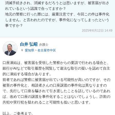
消滅手続きされ、消滅するだろうとは思いますが、被害届が出さ
れているという認識で合ってますか？

地元の警察に行った際には、厳重注意です、今回この件は事件化
しません。と言われたのですが、事件化になってしまったという
事ですか？
2025年6月12日 14:49
白井 弘昭
弁護士
愛知県
>
名古屋市中区
口座凍結は、被害届を受領した警察からの要請で行われる場合と、
銀行がAIなどで取引履歴を閲覧して違法な取引の疑いを認めて自主
的に凍結する場合があります。

前者であれば警察に被害届が出ている可能性が高いのですが、その
被害の事件化と、相談者さんの口座譲渡の事件化は異なりますの
で、先行して口座を騙されて引き渡したことを話しているのであれ
ば、改めて口座の譲渡を事件化することはないでしょうし、詐欺の
共犯や実行犯を疑われること可能性も低いと思います。

以上、ご参考まで。