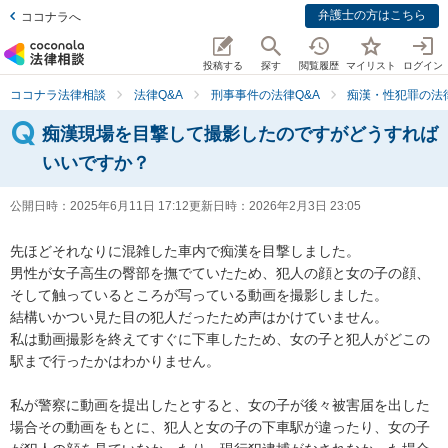
弁護士の方はこちら
ココナラへ
投稿する
探す
閲覧履歴
マイリスト
ログイン
ココナラ法律相談
法律Q&A
刑事事件の法律Q&A
痴漢・性犯罪の法律
痴漢現場を目撃して撮影したのですがどうすれば
いいですか？
公開日時：
2025年6月11日 17:12
更新日時：
2026年2月3日 23:05
先ほどそれなりに混雑した車内で痴漢を目撃しました。

男性が女子高生の臀部を撫でていたため、犯人の顔と女の子の顔、
そして触っているところが写っている動画を撮影しました。

結構いかつい見た目の犯人だったため声はかけていません。

私は動画撮影を終えてすぐに下車したため、女の子と犯人がどこの
駅まで行ったかはわかりません。

私が警察に動画を提出したとすると、女の子が後々被害届を出した
場合その動画をもとに、犯人と女の子の下車駅が違ったり、女の子