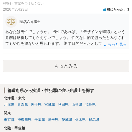
のではないでしょうか？（同意してたよねと言っても火に油をそそぐ
#前科・前歴をつけたくない
だけになりかねません。） そのため、現時点でこれ以上アドバイスで
2026年7月23日
役にたった
3
きることはないとなります。これで回答を終わります。
匿名A
弁護士
あなたは男性でしょうか。 男性であれば、「デザインを確認」という
弁解は納得してもらえないでしょう。 性的な目的で盗ったとみなされ
てもやむを得ないと思われます。 返す目的だったとしても、性的な目
的の達成のためだとすれば、一旦、自室にもちかえっている以上、不
法領得の意思は発現しており、窃盗の既遂罪は成立し得まると思われ
ます。 元の場所に戻したのは、前述の目的を遂行する関係上、ばれな
もっとみる
いように戻したと評価されることになるのではないかと思います。 防
犯カメラに写っているのがあなたなのかは不明ですが、極めて深刻な
事態になっているのは確かです。お早目にご両親などとも相談して、
弁護士を依頼の上、示談の方向で動かれるのがよろしいかと思いま
都道府県から痴漢・性犯罪に強い弁護士を探す
す。
北海道・東北
北海道
青森県
岩手県
宮城県
秋田県
山形県
福島県
関東
東京都
神奈川県
千葉県
埼玉県
茨城県
栃木県
群馬県
北陸・甲信越