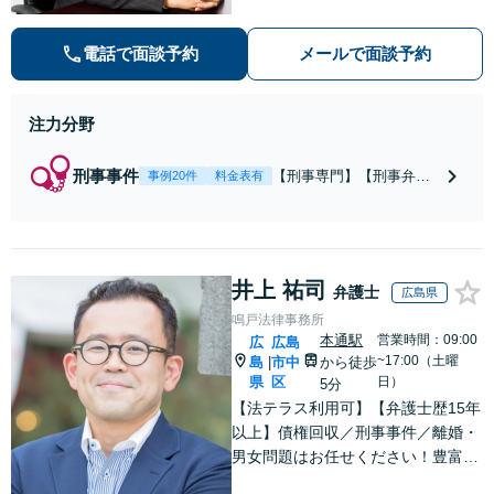
２５万円、成功報酬原則３３万円】
【弁護士泉義孝が相談、刑事弁護を
電話で面談予約
メールで面談予約
担当】【逮捕・勾留でお悩みの方は
ご相談下さい】
注力分野
刑事事件
【刑事専門】【刑事弁護
事例20件
料金表有
歴24年】【事務所全体刑
事相談実績7766件】【釈
放・不起訴実績多数】
【京大法学部卒】【着手
井上 祐司
金原則２２万円（税
弁護士
広島県
込）】【弁護士泉義孝が
鳴戸法律事務所
相談、弁護を直接担当】
本通駅
営業時間：09:00
広
広島
逮捕されお困りの方は是
~17:00（土曜
島
市中
から徒歩
|
非弁護士泉義孝にご相談
県
区
日）
5分
ご依頼下さい。
【法テラス利用可】【弁護士歴15年
以上】債権回収／刑事事件／離婚・
男女問題はお任せください！豊富な
解決実績と弁護士経験を活かした、