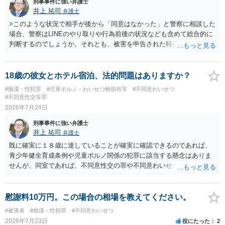
刑事事件に強い弁護士
井上 祐司
弁護士
>このような状況で相手が後から「同意はなかった」と警察に相談した
場合、警察はLINEのやり取りや行為前後の状況なども含めて総合的に
判断するのでしょうか。それとも、被害を申告された時点で私がかな
り不利になるのでしょうか。 同様のご相談を、検察官送致されたも
の（不起訴事案）を含めて数件経験していますが、いずれも警察の対
応は前者です。 特に近年は、いわゆる異性間のトラブルから報復的
18歳の彼女とホテル宿泊、法的問題はありますか？
に不同意性交・不同意わいせつの罪の被害届が出される事案が頻発し
#痴漢・性犯罪
#児童ポルノ・わいせつ物頒布等
#不同意わいせつ
ており、警察も闇雲な逮捕をしないよう慎重になっているため、まず
#不同意性交等罪
は前後のＬＩＮＥやInstagram等の履歴をすべて統括的に縦覧して、
2026年7月24日
「被害者の被害申告内容が本当に信用できるものか」を見極めてから
刑事事件に強い弁護士
動くようになっていると感じます。
井上 祐司
弁護士
既に確実に１８歳に達していることが確実に確認できるのであれば、
青少年健全育成条例や児童ポルノ関係の犯罪に該当する懸念はありま
せんが、同室であれば、不同意性交の罪や不同意わいせつの罪の問題
が生じる可能性が否定できないので、慎重に行動された方が良いと考
えます。 すでに成人している以上、ホテル側が訝しく思って連絡をす
る可能性というのはほとんどないと考えます。
慰謝料10万円。この場合の相場を教えてください。
#被害者
#痴漢・性犯罪
#不同意わいせつ
2026年7月23日
役にたった
2