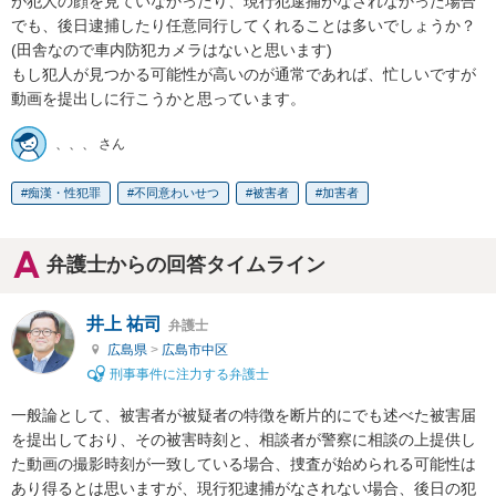
が犯人の顔を見ていなかったり、現行犯逮捕がなされなかった場合
でも、後日逮捕したり任意同行してくれることは多いでしょうか？
(田舎なので車内防犯カメラはないと思います)

もし犯人が見つかる可能性が高いのが通常であれば、忙しいですが
動画を提出しに行こうかと思っています。
、、、 さん
痴漢・性犯罪
不同意わいせつ
被害者
加害者
弁護士からの回答タイムライン
井上 祐司
弁護士
広島県
>
広島市中区
刑事事件に注力する弁護士
一般論として、被害者が被疑者の特徴を断片的にでも述べた被害届
を提出しており、その被害時刻と、相談者が警察に相談の上提供し
た動画の撮影時刻が一致している場合、捜査が始められる可能性は
あり得るとは思いますが、現行犯逮捕がなされない場合、後日の犯