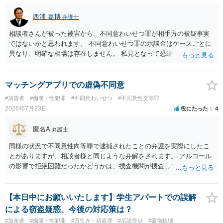
西浦 嘉博
弁護士
相談者さんが被った被害から、不同意わいせつ罪が相手方の被疑事実
ではないかと思われます。 不同意わいせつ罪の示談金はケースごとに
異なり、明確な相場は存在しません。 私見となって恐縮ですが、一般
的に20万～100万円程度に収束することが多い印象を受けます。 他
方、相手方に資力がなければ、相場通りの請求は困難であることに留
意ください。 より詳細について、お聞きになりたい場合、最寄りの法
マッチングアプリでの虚偽不同意
律事務所での相談を検討ください。 上記、ご参考ください。
#加害者
#痴漢・性犯罪
#不同意わいせつ
#不同意性交等罪
2026年7月23日
役にたった
4
匿名A
弁護士
同様の状況で不同意性向等罪で逮捕されたことの弁護を実際にしたこ
とがありますが、相談者様と同じような弁解をされます。 アルコール
の影響で拒絶困難だったかどうかは、捜査機関が捜査して判断するこ
とになりますし、その結果、実際に起訴されるか、不起訴になるかも
分かりません。 また、拒絶困難であったとしても、それについて相談
者様に認識がなければ、「故意」がないという判断になることもあり
【本日中にお願いいたします】学生アパートでの誤解
ます。 相談者様はあくまで「アルコールの影響はない」「完全なる同
による窃盗疑惑、今後の対応策は？
意であった」とのお立場ですので、現時点で、対応できることはない
#加害者
#痴漢・性犯罪
#万引き・窃盗罪
#示談交渉
#器物損壊