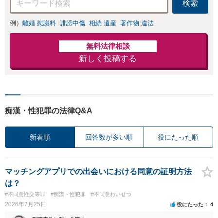
検索
良い解決を目指し
ます。
例）
離婚 慰謝料
誹謗中傷
相続 遺産
著作物 違法
無料法律相談
新しく投稿する
痴漢・性犯罪の法律Q&A
新着順
回答数が多い順
役にたった順
マッチングアプリでの出会いにおける同意の証明方法
は？
#不同意性交等罪
#痴漢・性犯罪
#不同意わいせつ
2026年7月25日
役にたった
4