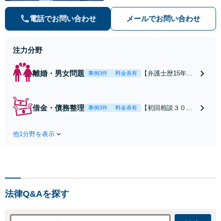
的確でスムーズな対応が持ち味です
【子連れ相談】【完全個室相談】
電話でお問い合わせ
メールでお問い合わせ
【休日・夜間対応可】【本通駅5
分】
注力分野
離婚・男女問題
【弁護士歴15年以
事例3件
料金表有
上】不倫問題や慰
謝料減額の解決実
績多数あり！持ち
借金・債務整理
【初回相談３０分
事例3件
料金表有
家や住宅ローンを
まで無料】【本通
含む財産分与、熟
り電停近く】個
年離婚もご相談く
他1分野を表示
人・法人を問わ
ださい【休日・夜
ず、借金のお悩み
間対応可】離婚後
はまずご相談くだ
の生活を見据えた
さい。自己破産・
アドバイスやサポ
任意整理・個人再
ートも【完全個
生・各種ガイドラ
室】【子連れ相談
法律Q&Aを探す
インに基づく債務
可】【本通駅5分】
整理手続等の流れ
をご説明し、より