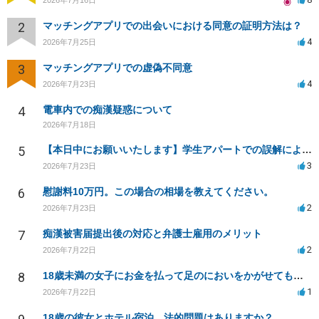
2
マッチングアプリでの出会いにおける同意の証明方法は？
4
2026年7月25日
3
マッチングアプリでの虚偽不同意
4
2026年7月23日
4
電車内での痴漢疑惑について
2026年7月18日
5
【本日中にお願いいたします】学生アパートでの誤解による窃盗疑惑、今後の対応策は？
3
2026年7月23日
6
慰謝料10万円。この場合の相場を教えてください。
2
2026年7月23日
7
痴漢被害届提出後の対応と弁護士雇用のメリット
2
2026年7月22日
8
18歳未満の女子にお金を払って足のにおいをかがせてもらう等の行為は違法ですか
1
2026年7月22日
18歳の彼女とホテル宿泊、法的問題はありますか？