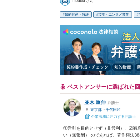
modoki さん
知的財産・特許
芸能・エンタメ業界
ベストアンサーに選ばれた
並木 重伸
弁護士
東京都
>
千代田区
企業法務に注力する弁護士
①営利を目的とせず（非営利）、②観
い（無報酬） のであれば、著作権法3