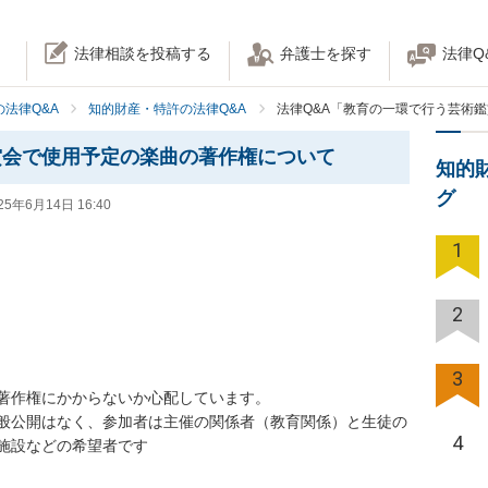
法律相談を投稿する
弁護士を探す
法律Q
法律Q&A
知的財産・特許の法律Q&A
法律Q&A「教育の一環で行う芸術
賞会で使用予定の楽曲の著作権について
知的
グ
25年6月14日 16:40
1
2
3
著作権にかからないか心配しています。

般公開はなく、参加者は主催の関係者（教育関係）と生徒の
4
施設などの希望者です