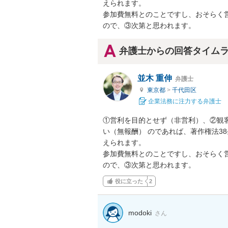
えられます。

参加費無料とのことですし、おそらく
ので、③次第と思われます。
弁護士からの回答タイム
並木 重伸
弁護士
東京都
>
千代田区
企業法務に注力する弁護士
①営利を目的とせず（非営利）、②観
い（無報酬） のであれば、著作権法3
えられます。

参加費無料とのことですし、おそらく
ので、③次第と思われます。
役に立った
2
modoki
さん