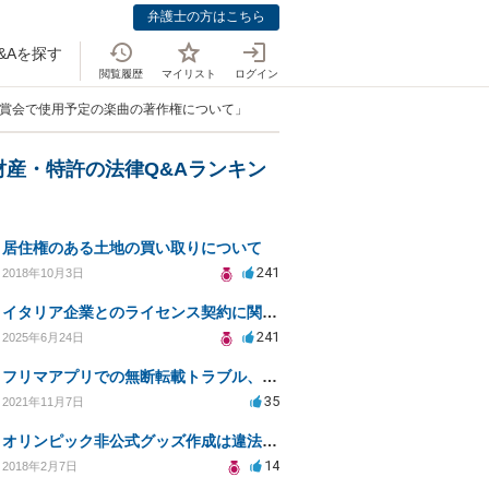
弁護士の方はこちら
&Aを探す
閲覧履歴
マイリスト
ログイン
鑑賞会で使用予定の楽曲の著作権について」
財産・特許の法律Q&Aランキン
居住権のある土地の買い取りについて
241
2018年10月3日
イタリア企業とのライセンス契約に関する法律相談
241
2025年6月24日
フリマアプリでの無断転載トラブル、法的リスクと対応策
35
2021年11月7日
オリンピック非公式グッズ作成は違法ですか？
14
2018年2月7日