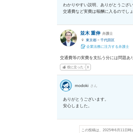
わかりやすい説明、ありがとうござい
交通費など実費は報酬に入るのでし
並木 重伸
弁護士
東京都
>
千代田区
企業法務に注力する弁護士
交通費等の実費を支払う分には問題あ
役に立った
0
modoki
さん
ありがとうございます。

安心しました。
この投稿は、2025年6月11日