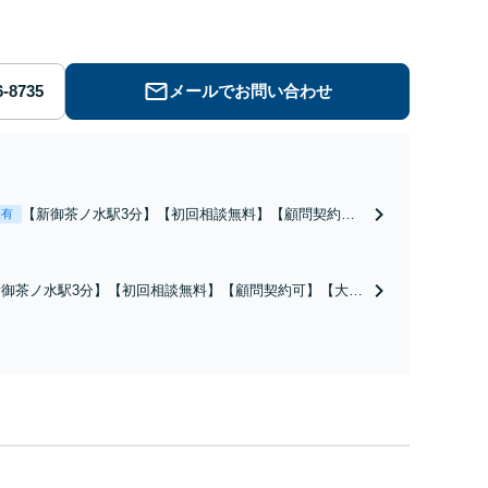
書の作成、知的財産権の保護、コンプライアンス体制の構
メールでお問い合わせ
【新御茶ノ水駅3分】【初回相談無料】【顧問契約
表有
可】【トラスト&セーフティ協会パートナー弁護士】
最先端のIT法務はお任せください。景品表示法やクリ
エイター・発信者の権利保護の対応可
新御茶ノ水駅3分】【初回相談無料】【顧問契約可】【大手
所出身／農林水産業の法務に強い】最先端のIT法務はお
せください。契約書の作成、知的財産権の保護、コンプラ
アンス体制の構築など、ビジネスの基盤となる法的支援を
手に引き受けます