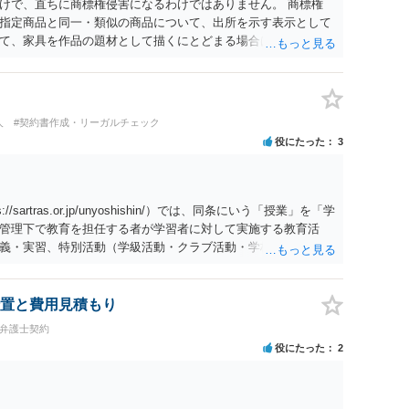
けで、直ちに商標権侵害になるわけではありません。 商標権
指定商品と同一・類似の商品について、出所を示す表示として
て、家具を作品の題材として描くにとどまる場合は、通常、商
 ただし、家具名や特徴的な形状を商品名・広告に大きく表示
る販売方法であれば、商標権や不正競争防止法上の問題が生じ
れる場合は、著作権も別途問題となります。 無料のSNS投稿や
す。商標権については、有料か無料かよりも、商標として使用
人
#契約書作成・リーガルチェック
標権は原則として日本国内にのみ効力を持ちます。外国で販売す
役にたった
3
る必要があります。 他の作家の例は、許諾を得ている、権利が
に権利行使されていないなど、様々な可能性があります。他人
断できません。
rtras.or.jp/unyoshishin/）では、同条にいう「授業」を「学
管理下で教育を担任する者が学習者に対して実施する教育活
義・実習、特別活動（学級活動・クラブ活動・学校行事等）、
として自主的なボランティア活動・保護者会・ＰＴＡ活動等を
ますと、 ①主体である学校司書は、学校図書館法第６条第１項
」と位置づけられ、運用指針にいう「教育を担任する者」に該
置と費用見積もり
学校行事等ではなく、図書館独自の読書推進活動であり、該当例
問弁護士契約
、本件展示は「授業の過程」要件を満たさず、３５条による適法
役にたった
2
繰り返しになりますが、ご相談のケースのような事案が裁判沙汰
後も裁判例が積み重なる可能性がきわめて低く、どちらの解釈
ることがないものと思われます。