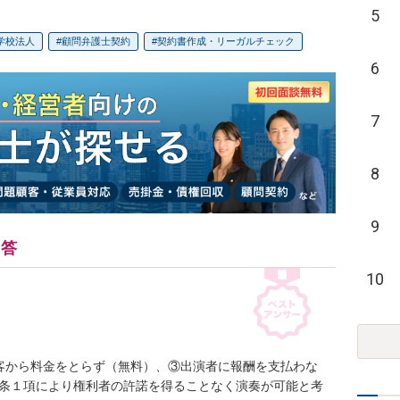
5
学校法人
顧問弁護士契約
契約書作成・リーガルチェック
6
7
8
9
回答
10
客から料金をとらず（無料）、③出演者に報酬を支払わな
8条１項により権利者の許諾を得ることなく演奏が可能と考