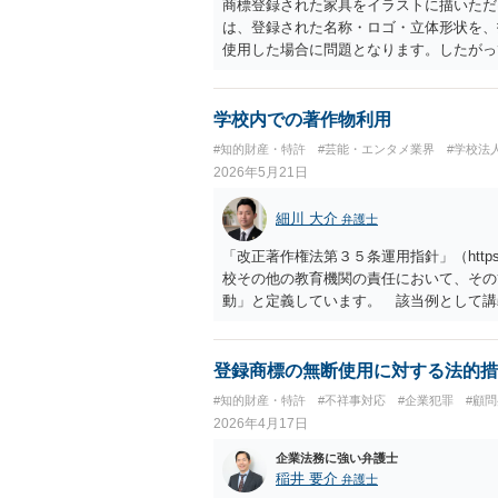
商標登録された家具をイラストに描いただ
は、登録された名称・ロゴ・立体形状を、
使用した場合に問題となります。したがっ
標権侵害にはなりにくいと考えられます。
し、公式商品やライセンス商品と誤認させ
得ます。家具のデザインに著作権が認めら
学校内での著作物利用
プレゼントでも、著作権侵害は成立し得ま
#知的財産・特許
#芸能・エンタメ業界
#学校法
しているかが重要です。 また、日本の商
2026年5月21日
る場合は、販売国の商標・意匠等を確認す
消滅している、侵害に当たらない、又は単
細川 大介
弁護士
が販売していることだけでは、適法とは判
「改正著作権法第３５条運用指針」（https://sa
校その他の教育機関の責任において、その
動」と定義しています。 該当例として講
部活動、課外補習授業等を、該当しない例
列挙しています。 本件をこれに当てはめ
上「専ら学校図書館の職務に従事する職員
登録商標の無断使用に対する法的措
当しません。 ②活動内容も、特別活動・
#知的財産・特許
#不祥事対応
#企業犯罪
#顧
のいずれにも当たりません。 したがって
2026年4月17日
化はできないと考えられます。 ただし、
になることが現実的にはほぼないため、今
企業法務に強い弁護士
が正しいのかについて司法の判断が下され
稲井 要介
弁護士