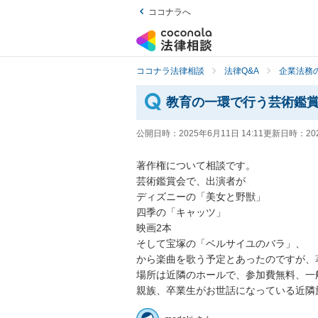
ココナラへ
ココナラ法律相談
法律Q&A
企業法務の
教育の一環で行う芸術鑑
公開日時：
2025年6月11日 14:11
更新日時：
20
著作権について相談です。

芸術鑑賞会で、出演者が

ディズニーの「美女と野獣」

四季の「キャッツ」

映画2本

そして宝塚の「ベルサイユのバラ」、

から楽曲を歌う予定とあったのですが、
場所は近隣のホールで、参加費無料、一
親族、卒業生がお世話になっている近隣