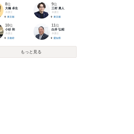
8
9
位
位
大橋 卓生
三村 勇人
弁護士
弁護士
東京都
東京都
10
11
位
位
小杉 和
白井 弘昭
弁護士
弁護士
京都府
愛知県
もっと見る