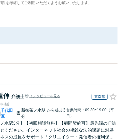
用性を考慮してご利用いただくようお願いいたします。
重伸
弁護士
インタビューを見る
東京都
律事務所
新御茶ノ水駅
から徒歩3
営業時間：09:30~19:00（平
千代田
|
区
日）
分
ノ水駅3分】【初回相談無料】【顧問契約可】最先端のIT法
せください。インターネット社会の複雑な法的課題に対処
ネスの成長をサポート「クリエイター・発信者の権利保