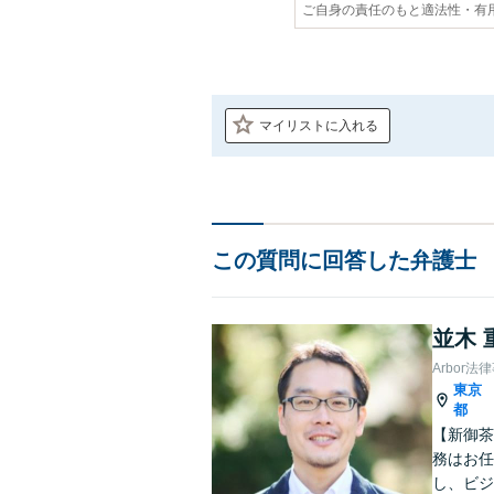
ご自身の責任のもと適法性・有
マイリストに入れる
この質問に回答した弁護士
並木 
Arbor法
東京
都
【新御茶
務はお任
し、ビジ