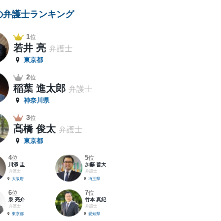
の弁護士ランキング
1
位
若井 亮
弁護士
東京都
2
位
稲葉 進太郎
弁護士
神奈川県
3
位
髙橋 俊太
弁護士
東京都
4
5
位
位
川添 圭
加藤 善大
弁護士
弁護士
大阪府
埼玉県
6
7
位
位
泉 亮介
竹本 真紀
弁護士
弁護士
東京都
愛知県