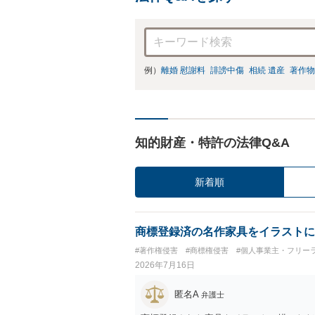
例）
離婚 慰謝料
誹謗中傷
相続 遺産
著作物
知的財産・特許の法律Q&A
新着順
商標登録済の名作家具をイラストに
#著作権侵害
#商標権侵害
#個人事業主・フリー
2026年7月16日
匿名A
弁護士