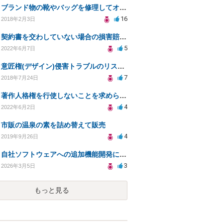
ブランド物の靴やバッグを修理してオークションなどに出品したりすることは商標権の侵害にあたりますか？
16
2018年2月3日
契約書を交わしていない場合の損害賠償について
5
2022年6月7日
意匠権(デザイン)侵害トラブルのリスクについて教えて下さい。
7
2018年7月24日
著作人格権を行使しないことを求められた場合
4
2022年6月2日
市販の温泉の素を詰め替えて販売
4
2019年9月26日
自社ソフトウェアへの追加機能開発における著作権および使用権の帰属について
3
2026年3月5日
もっと見る