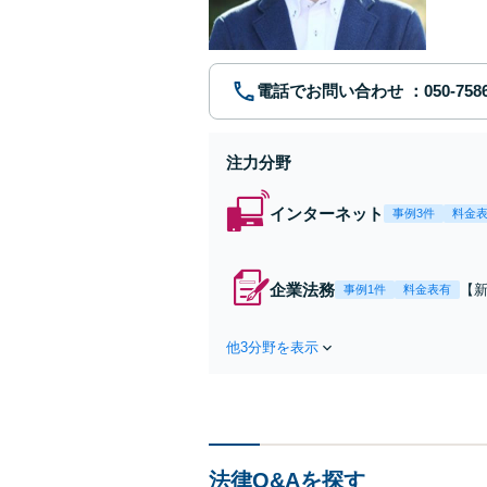
護」契約
築など
電話でお問い合わせ
注力分野
インターネット
事例3件
料金
企業法務
【
事例1件
料金表有
事務
任
他3分野を表示
イ
一
法律Q&Aを探す