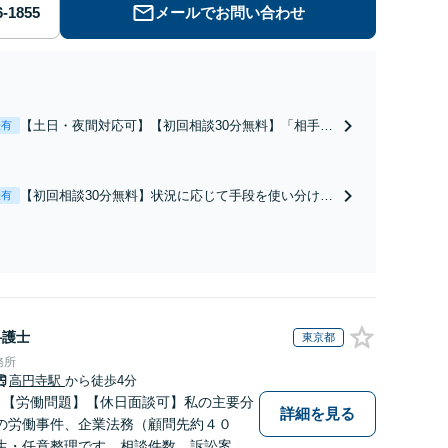
メールでお問い合わせ
【土日・夜間対応可】【初回相談30分無料】「相手方
表有
から書面を提示されたら、サインする前にご相談を」
経験豊富な弁護士が全力で交渉にあたります！相手方
と直接話す精神的負担を軽減「弁護士の交渉で慰謝料
【初回相談30分無料】状況に応じて手段を使い分け、
表有
金額アップ／減額交渉も対応可」【完全個室対応】
適切な方法で投稿の削除・発信者情報開示請求をおこ
ないます「企業やお店の風評被害対策／売り上げ低下
防止のために尽力」加害者側の対応可：開示請求の意
見照会が来たときの対処法、被害者との示談交渉
弁護士
東京都
務所
高円寺駅
から徒歩4分
】【労働問題】【休日面談可】私の主要分
詳細を見る
の労働事件、企業法務（顧問先約４０
生・任意整理です。相談件数、訴訟案