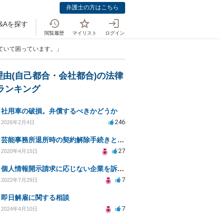
弁護士の方はこちら
&Aを探す
閲覧履歴
マイリスト
ログイン
れていて困っています。」
理由(自己都合・会社都合)の法律
Aランキング
社用車の破損。弁償するべきかどうか
246
2026年2月4日
芸能事務所退所時の契約解除手続きと注意事項
27
2020年4月15日
個人情報開示請求に応じない企業を訴えたい
7
2022年7月29日
即日解雇に関する相談
7
2024年4月10日