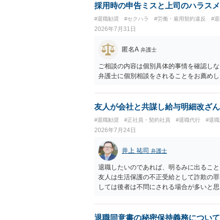
採用時の申告ミスと上司のハラスメ
#退職勧奨
#セクハラ
#労働・雇用契約違反
#
2026年7月31日
匿名A
弁護士
ご相談の内容は個別具体的事情を確認しな
弁護士に個別相談をされることをお薦めし
友人が会社と共謀し給与明細改ざん
#退職勧奨
#正社員・契約社員
#退職代行
#退
2026年7月24日
井上 祐司
弁護士
退職したいのであれば、明るみに出ること
友人は生活保護の不正受給として詐欺の罪
しては後者は不問にされる場合が多いと思
退職同意書の秘密保持義務について