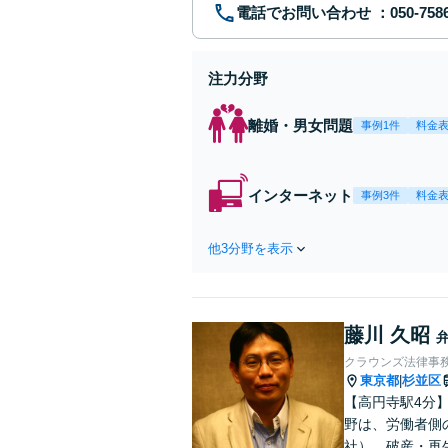
電話でお問い合わせ
注力分野
離婚・男女問題
事例1件
料金
インターネット
事例3件
料金
他3分野を表示
藤川 久昭
クラウンズ法律事
東京都
杉並区
|
【高円寺駅4分
野は、労働者側
社）、破産・再