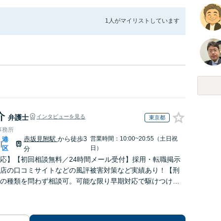
1人が
マイリストしています
介
弁護士
インタビューを見る
東京都
事務所
赤坂見附駅
から徒歩3
営業時間：10:00~20:55（土日祝
港
|
区
日）
分
応】【初回相談無料／24時間メール受付】採用・転職掲示
店の口コミサイトなどの風評被害対策など実績あり！【刑
の種類を問わず相談可。可能な限り早期対応で駆けつけサ
労働】不当解雇・残業代請求はおまかせください