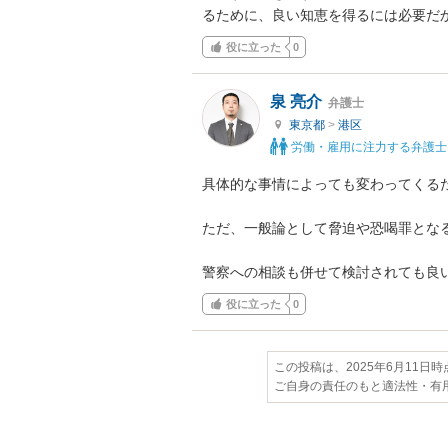
るために、良い知恵を得るには必要だ
役に立った
0
泉 亮介
弁護士
東京都
>
港区
労働・雇用に注力する弁護士
具体的な事情によっても変わってくる
ただ、一般論として脅迫や恐喝罪となる
警察への相談も併せて検討されても良
役に立った
0
この投稿は、2025年6月11日
ご自身の責任のもと適法性・有