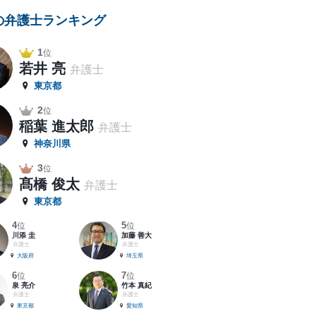
の弁護士ランキング
1
位
若井 亮
弁護士
東京都
2
位
稲葉 進太郎
弁護士
神奈川県
3
位
髙橋 俊太
弁護士
東京都
4
5
位
位
川添 圭
加藤 善大
弁護士
弁護士
大阪府
埼玉県
6
7
位
位
泉 亮介
竹本 真紀
弁護士
弁護士
東京都
愛知県