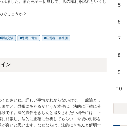
われました。また完全一切無しで、店の権利を譲れというも
5
のでしょうか？
6
7
示談交渉
恐喝・脅迫
経営者・会社側
8
ライン
9
10
心くださいね。詳しい事情がわからないので、一般論とし
しますと、恐喝にあたるかどうか本件は、法的に正確に分
危険です。法的責任をきちんと追及されたい場合には、上
等に相談し、法的に正確に分析してもらい、今後の対応を
談が良いと思います。なぜならば、法的にきちんと解明す