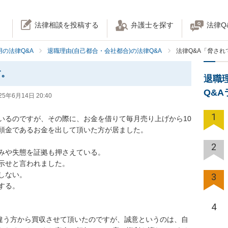
法律相談を投稿する
弁護士を探す
法律Q
の法律Q&A
退職理由(自己都合・会社都合)の法律Q&A
法律Q&A「脅さ
す。
退職
Q&
25年6月14日 20:40
1
いるのですが、その際に、お金を借りて毎月売り上げから10
頭金であるお金を出して頂いた方が居ました。

2
みや失態を証拠も押さえている。

示せと言われました。

ない。

3
る。

4
に違う方から買収させて頂いたのですが、誠意というのは、自