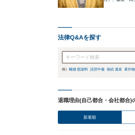
件、交渉案件を
って、最大限の
法律Q&Aを探す
例）
離婚 慰謝料
誹謗中傷
相続 遺産
著作物
退職理由(自己都合・会社都合)
新着順