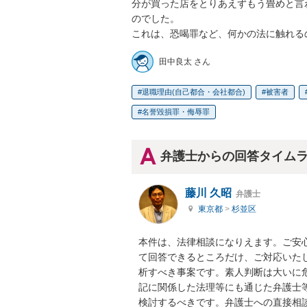
分が買った店をとりあえずもう畳めと言
のでした。

これは、恐喝罪など、何かの法に触れる
田中良太 さん
退職理由(自己都合・会社都合)
被害者
名誉毀損罪・侮辱罪
弁護士からの回答タイム
藤川 久昭
弁護士
東京都
>
杉並区
本件は、法律相談になりえます。ご安
て回答できるところだけ、ご対応いた
析すべき事案です。素人判断は大いに
記に関係した法理等にも通じた弁護士
検討するべきです。弁護士への直接相