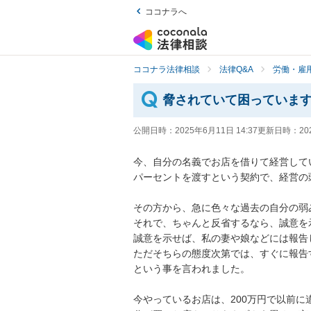
ココナラへ
ココナラ法律相談
法律Q&A
労働・雇用
脅されていて困っていま
公開日時：
2025年6月11日 14:37
更新日時：
20
今、自分の名義でお店を借りて経営して
パーセントを渡すという契約で、経営の
その方から、急に色々な過去の自分の弱
それで、ちゃんと反省するなら、誠意を
誠意を示せば、私の妻や娘などには報告し
ただそちらの態度次第では、すぐに報告す
という事を言われました。

今やっているお店は、200万円で以前