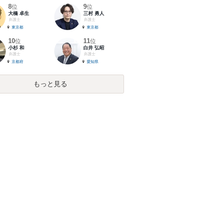
8
9
位
位
大橋 卓生
三村 勇人
弁護士
弁護士
東京都
東京都
10
11
位
位
小杉 和
白井 弘昭
弁護士
弁護士
京都府
愛知県
もっと見る