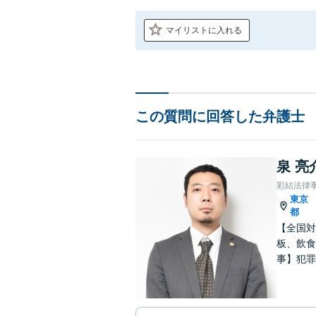
マイリストに入れる
この質問に回答した弁護士
泉 亮
彩結法律
東京
都
【全国対
板、飲食
事】犯罪
ポート【