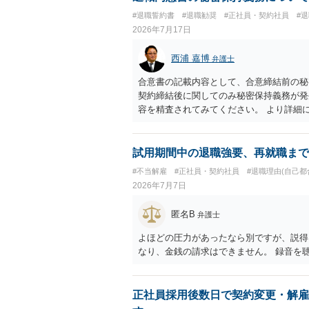
#退職誓約書
#退職勧奨
#正社員・契約社員
#
2026年7月17日
西浦 嘉博
弁護士
合意書の記載内容として、合意締結前の秘
契約締結後に関してのみ秘密保持義務が発
容を精査されてみてください。 より詳細
ることを検討ください。
試用期間中の退職強要、再就職まで
#不当解雇
#正社員・契約社員
#退職理由(自己都
2026年7月7日
匿名B
弁護士
よほどの圧力があったなら別ですが、説得
なり、金銭の請求はできません。 録音を
正社員採用後数日で契約変更・解雇