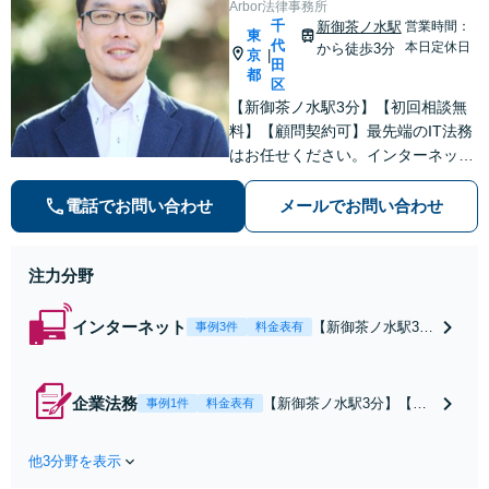
Arbor法律事務所
千
新御茶ノ水駅
営業時間：
東
代
本日定休日
から徒歩3分
京
|
田
都
区
【新御茶ノ水駅3分】【初回相談無
料】【顧問契約可】最先端のIT法務
はお任せください。インターネット
社会の複雑な法的課題に対処し、ビ
ジネスの成長をサポート「クリエイ
電話でお問い合わせ
メールでお問い合わせ
ター・発信者の権利保護」契約書の
作成、知的財産権の保護、コンプラ
注力分野
イアンス体制の構築など
インターネット
【新御茶ノ水駅3
事例3件
料金表有
分】【初回相談無
料】【顧問契約
可】【トラスト&
企業法務
【新御茶ノ水駅3分】【初
事例1件
料金表有
セーフティ協会パ
回相談無料】【顧問契約
ートナー弁護士】
可】【大手事務所出身／農
最先端のIT法務は
他3分野を表示
林水産業の法務に強い】最
お任せください。