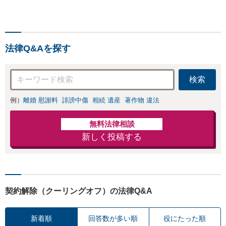
先端のIT法務はお任せくだ
景品表示法やクリ
さい。契約書の作成、知的
エイター・発信者
財産権の保護、コンプライ
の権利保護の対応
アンス体制の構築など、ビ
可
ジネスの基盤となる法的支
法律Q&Aを探す
援を一手に引き受けます
検索
例）
離婚 慰謝料
誹謗中傷
相続 遺産
著作物 違法
無料法律相談
新しく投稿する
契約解除（クーリングオフ）の法律Q&A
新着順
回答数が多い順
役にたった順