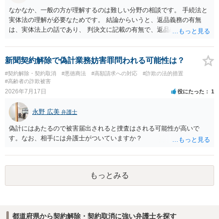
なかなか、一般の方が理解するのは難しい分野の相談です。 手続法と
実体法の理解が必要なためです。 結論からいうと、返品義務の有無
は、実体法上の話であり、 判決文に記載の有無で、返品義務の有無が
左右されることはありません。 ただし、「原告は被告に対し商品を返
品せよ」と判決文に書かれていなくても、 全額支払い判決の前提とし
て、契約不適合責任を理由に契約を解除してれば、 原状回復義務とし
新聞契約解除で偽計業務妨害罪問われる可能性は？
て、相談者さんは、商品の返品義務を負うことになります。 ただし、
#契約解除・契約取消
#悪徳商法
#高額請求への対応
#詐欺の法的措置
訴訟上何等かの形で、返品義務の有無が争われ争点化していたが、 結
#高齢者の詐欺被害
論として、返品義務が存在しないというような判断が判決理由中で下
2026年7月17日
役にたった
1
されていれば、 相手は返品請求を再度主張できない可能性はあります
（信義則による主張制限）。
永野 広美
弁護士
偽計にはあたるので被害届出されると捜査はされる可能性が高いで
す。なお、相手には弁護士がついていますか？
もっとみる
都道府県から契約解除・契約取消に強い弁護士を探す