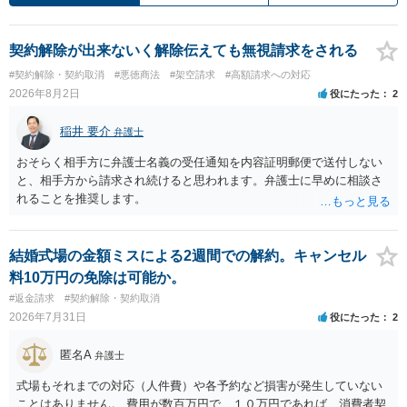
契約解除が出来ないく解除伝えても無視請求をされる
#契約解除・契約取消
#悪徳商法
#架空請求
#高額請求への対応
2026年8月2日
役にたった
2
稲井 要介
弁護士
おそらく相手方に弁護士名義の受任通知を内容証明郵便で送付しない
と、相手方から請求され続けると思われます。弁護士に早めに相談さ
れることを推奨します。
結婚式場の金額ミスによる2週間での解約。キャンセル
料10万円の免除は可能か。
#返金請求
#契約解除・契約取消
2026年7月31日
役にたった
2
匿名A
弁護士
式場もそれまでの対応（人件費）や各予約など損害が発生していない
ことはありません。 費用が数百万円で、１０万円であれば、消費者契