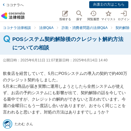
弁護士の方はこちら
ココナラへ
投稿する
探す
閲覧履歴
マイリスト
ログイン
ココナラ法律相談
法律Q&A
詐欺・消費者問題の法律Q&A
契約解除
POSシステム契約解除後のクレジット解約方法
についての相談
公開日時：
2025年6月11日 11:07
更新日時：
2025年6月14日 14:40
飲食店を経営していて、5月にPOSシステムの導入の契約で約400万
のクレジット契約をしました。

5月末に商品が届き実際に運用しようとしたら全然システムが使え
ず、お店の予約システムにも影響が出て、契約解除の話を今してい
る最中ですが、クレジットの解約ができないと言われています。今
週の金曜日にもう一度話し合いがありますが、おそらく同じことを
言われると思います。対処の方法はありますでしょうか？
たわむ さん