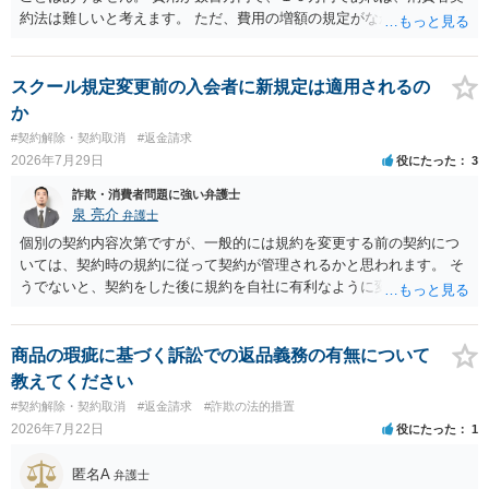
約法は難しいと考えます。 ただ、費用の増額の規定がなかったのに増
額するのは契約違反ですので、増額に応じずに契約を維持すればよい
ということになり、解約するのは理由がないことになります。
スクール規定変更前の入会者に新規定は適用されるの
か
#契約解除・契約取消
#返金請求
2026年7月29日
役にたった
3
詐欺・消費者問題に強い弁護士
泉 亮介
弁護士
個別の契約内容次第ですが、一般的には規約を変更する前の契約につ
いては、契約時の規約に従って契約が管理されるかと思われます。 そ
うでないと、契約をした後に規約を自社に有利なように変更し、それ
を従前の顧客にも適用するということが認められてしまい不合理とな
る場合があるかと思われます。
商品の瑕疵に基づく訴訟での返品義務の有無について
教えてください
#契約解除・契約取消
#返金請求
#詐欺の法的措置
2026年7月22日
役にたった
1
匿名A
弁護士