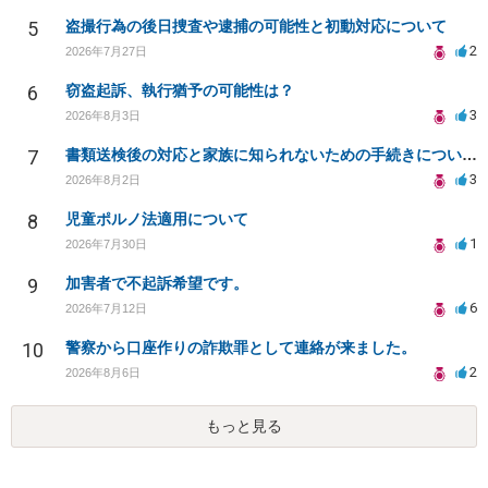
5
盗撮行為の後日捜査や逮捕の可能性と初動対応について
2
2026年7月27日
6
窃盗起訴、執行猶予の可能性は？
3
2026年8月3日
7
書類送検後の対応と家族に知られないための手続きについて相談
3
2026年8月2日
8
児童ポルノ法適用について
1
2026年7月30日
9
加害者で不起訴希望です。
6
2026年7月12日
10
警察から口座作りの詐欺罪として連絡が来ました。
2
2026年8月6日
もっと見る