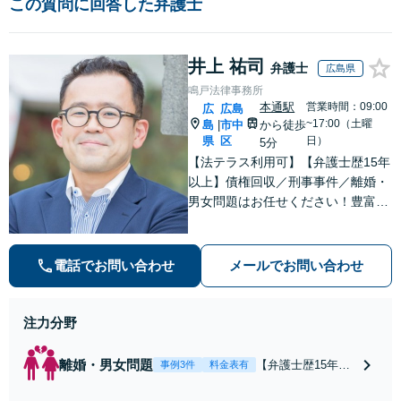
この質問に回答した弁護士
井上 祐司
弁護士
広島県
鳴戸法律事務所
本通駅
営業時間：09:00
広
広島
~17:00（土曜
島
市中
から徒歩
|
県
区
日）
5分
【法テラス利用可】【弁護士歴15年
以上】債権回収／刑事事件／離婚・
男女問題はお任せください！豊富な
解決実績と弁護士経験を活かした、
的確でスムーズな対応が持ち味です
【子連れ相談】【完全個室相談】
電話でお問い合わせ
メールでお問い合わせ
【休日・夜間対応可】【本通駅5
分】
注力分野
離婚・男女問題
【弁護士歴15年以
事例3件
料金表有
上】不倫問題や慰
謝料減額の解決実