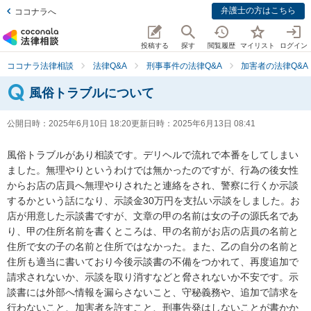
弁護士の方はこちら
ココナラへ
投稿する
探す
閲覧履歴
マイリスト
ログイン
ココナラ法律相談
法律Q&A
刑事事件の法律Q&A
加害者の法律Q&A
風俗トラブルについて
公開日時：
2025年6月10日 18:20
更新日時：
2025年6月13日 08:41
風俗トラブルがあり相談です。デリヘルで流れで本番をしてしまい
ました。無理やりというわけでは無かったのですが、行為の後女性
からお店の店員へ無理やりされたと連絡をされ、警察に行くか示談
するかという話になり、示談金30万円を支払い示談をしました。お
店が用意した示談書ですが、文章の甲の名前は女の子の源氏名であ
り、甲の住所名前を書くところは、甲の名前がお店の店員の名前と
住所で女の子の名前と住所ではなかった。また、乙の自分の名前と
住所も適当に書いており今後示談書の不備をつかれて、再度追加で
請求されないか、示談を取り消すなどと脅されないか不安です。示
談書には外部へ情報を漏らさないこと、守秘義務や、追加で請求を
行わないこと、加害者を許すこと、刑事告発はしないことが書かか