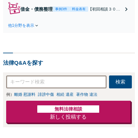
績多数あり！持ち
借金・債務整理
【初回相談３０分
事例3件
料金表有
家や住宅ローンを
まで無料】【本通
含む財産分与、熟
り電停近く】個
年離婚もご相談く
他1分野を表示
人・法人を問わ
ださい【休日・夜
ず、借金のお悩み
間対応可】離婚後
はまずご相談くだ
の生活を見据えた
さい。自己破産・
アドバイスやサポ
任意整理・個人再
ートも【完全個
生・各種ガイドラ
室】【子連れ相談
法律Q&Aを探す
インに基づく債務
可】【本通駅5分】
整理手続等の流れ
をご説明し、より
検索
良い解決を目指し
ます。
例）
離婚 慰謝料
誹謗中傷
相続 遺産
著作物 違法
無料法律相談
新しく投稿する