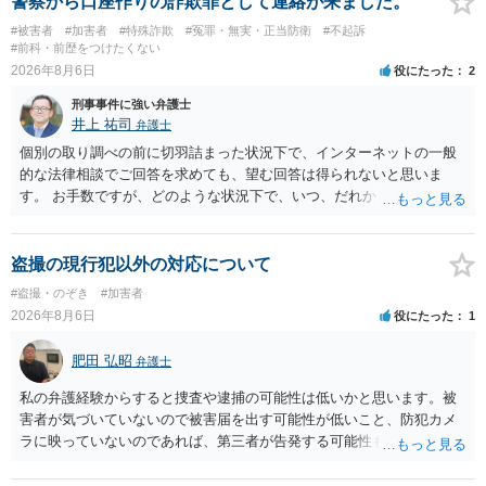
警察から口座作りの詐欺罪として連絡が来ました。
督者の証言 など、証拠で担保された客観性と実現可能性があるもので
#被害者
#加害者
#特殊詐欺
#冤罪・無実・正当防衛
#不起訴
なければあまり意味がありません。 もともと執行猶予が狙える事案で
#前科・前歴をつけたくない
あれば本人の反省の言葉だけで十分であり、実刑となるか微妙な事案
2026年8月6日
役にたった
2
では、本人が再発防止策をいくら述べてもほとんど効果は望めないと
刑事事件に強い弁護士
いうのが実感です。
井上 祐司
弁護士
個別の取り調べの前に切羽詰まった状況下で、インターネットの一般
的な法律相談でご回答を求めても、望む回答は得られないと思いま
す。 お手数ですが、どのような状況下で、いつ、だれからどのような
経緯で口座の提供を頼まれ開設したか、それによる詐欺等の収益がど
の程度だと聞いているのかということについて、お近くで詳細な法律
相談を受けられたうえで対処方法を探された方がよいと思われます。
盗撮の現行犯以外の対応について
一般論でいえば、任意取り調べの場合、ＩＣレコーダーを持参して取
#盗撮・のぞき
#加害者
り調べ内容を録音することは必須だと考えます。
2026年8月6日
役にたった
1
肥田 弘昭
弁護士
私の弁護経験からすると捜査や逮捕の可能性は低いかと思います。被
害者が気づいていないので被害届を出す可能性が低いこと、防犯カメ
ラに映っていないのであれば、第三者が告発する可能性も低いこと、
証拠は削除されていることからです。但し、「電車内で携帯で対面に
座る女性を盗撮(全体像写真1枚と5秒程度の動画)してしまいました。下