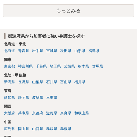
着や胸など強調したものではありません。」とありますが、少なくと
もっとみる
も捜査段階では性的姿態等撮影罪の被疑事実で逮捕勾留されるケース
が私の弁護経験では多くなった印象です（最終的には不起訴ないし各
都道府県の迷惑防止条例違反になることもあります）。2度としないこ
とをお勧めいたします。ご参考にしてください。
都道府県から加害者に強い弁護士を探す
北海道・東北
北海道
青森県
岩手県
宮城県
秋田県
山形県
福島県
関東
東京都
神奈川県
千葉県
埼玉県
茨城県
栃木県
群馬県
北陸・甲信越
新潟県
長野県
山梨県
石川県
富山県
福井県
東海
愛知県
静岡県
岐阜県
三重県
関西
大阪府
兵庫県
京都府
滋賀県
奈良県
和歌山県
中国
広島県
岡山県
山口県
鳥取県
島根県