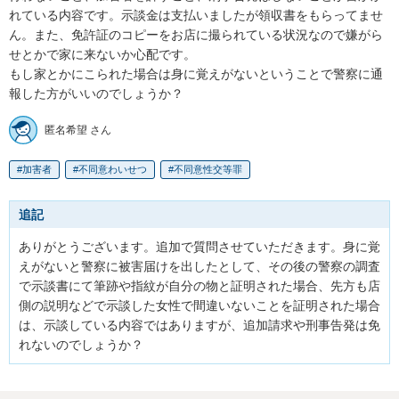
れている内容です。示談金は支払いましたが領収書をもらってませ
ん。また、免許証のコピーをお店に撮られている状況なので嫌がら
せとかで家に来ないか心配です。

もし家とかにこられた場合は身に覚えがないということで警察に通
報した方がいいのでしょうか？
匿名希望 さん
加害者
不同意わいせつ
不同意性交等罪
追記
ありがとうございます。追加で質問させていただきます。身に覚
えがないと警察に被害届けを出したとして、その後の警察の調査
で示談書にて筆跡や指紋が自分の物と証明された場合、先方も店
側の説明などで示談した女性で間違いないことを証明された場合
は、示談している内容ではありますが、追加請求や刑事告発は免
れないのでしょうか？