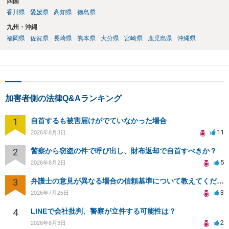
四国
香川県
愛媛県
高知県
徳島県
九州・沖縄
福岡県
佐賀県
長崎県
熊本県
大分県
宮崎県
鹿児島県
沖縄県
加害者側の法律Q&Aランキング
1
自首するも被害届けがでていなかった場合
11
2026年8月3日
2
警察から窃盗の件で呼び出し、財布返却で自首すべきか？
5
2026年8月2日
3
弁護士の意見が異なる場合の信頼基準について教えてください
3
2026年7月25日
4
LINEで会社批判、警察が立件する可能性は？
2
2026年8月3日