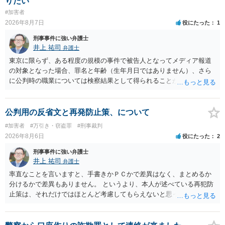
りたい
#加害者
2026年8月7日
役にたった
1
刑事事件に強い弁護士
井上 祐司
弁護士
東京に限らず、ある程度の規模の事件で被告人となってメディア報道
の対象となった場合、罪名と年齢（生年月日ではありません）、さら
に公判時の職業については検察結果として得られることが通常です。
公判用の反省文と再発防止策、について
#加害者
#万引き・窃盗罪
#刑事裁判
2026年8月6日
役にたった
2
刑事事件に強い弁護士
井上 祐司
弁護士
率直なことを言いますと、手書きかＰＣかで差異はなく、まとめるか
分けるかで差異もありません。 というより、本人が述べている再犯防
止策は、それだけではほとんど考慮してもらえないと思った方が良い
です。 提出するのであれば、 ・具体的に自身が受けているプログラム
やカウンセリング・治療の内容 ・利用している再犯防止策（例えば保
護観察所と連携した職業支援の内容や具体的な就労・監督状況） ・監