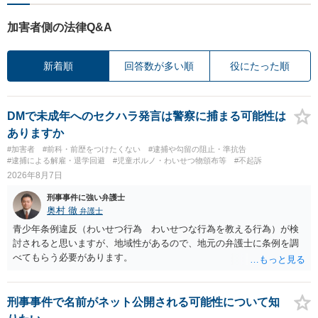
加害者側の法律Q&A
新着順
回答数が多い順
役にたった順
DMで未成年へのセクハラ発言は警察に捕まる可能性は
ありますか
#加害者
#前科・前歴をつけたくない
#逮捕や勾留の阻止・準抗告
#逮捕による解雇・退学回避
#児童ポルノ・わいせつ物頒布等
#不起訴
2026年8月7日
刑事事件に強い弁護士
奥村 徹
弁護士
青少年条例違反（わいせつ行為 わいせつな行為を教える行為）が検
討されると思いますが、地域性があるので、地元の弁護士に条例を調
べてもらう必要があります。
刑事事件で名前がネット公開される可能性について知