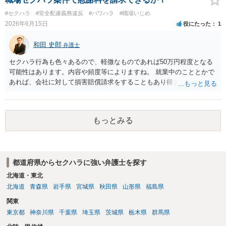
ます。 ②未払給与に関しては労務を提供しているのにもかかわらず支
#セクハラ
#安全配慮義務違反
#パワハラ
#職場いじめ
払われていない場合は、契約違反となりますので請求可能かと存じま
2026年6月15日
役にたった
1
す。 ③休日・時間外労働については、休日・時間外労働があったこと
を示す証拠があるかまずは確認する必要があるかと存じます。 ④パワ
和田 史郎
弁護士
ハラ・セクハラに関しては、具体的な言動の内容によって判断が分か
れますので、録音データやLINEでのやり取り等を確認する必要がある
セクハラ行為も色々あるので、軽微なものであれば50万円程度となる
かと存じます。 ⑤退職勧奨については退職する意思がないのであれば
可能性はあります。内容や頻度等によりますね。 就業中のこととかで
きっぱりと断ればよく、解雇については不当な解雇である場合には解
あれば、会社に対して損害賠償請求をすることもあり得ます。
雇無効を争うなどの対応が考えられます。 回答としては以上になりま
すが、まずは、資料一式をご持参いただき最寄りの法律事務所にご相
談するか、労働基準監督署に相談する等の対応をしていただくことが
望ましいと考えます。
もっとみる
都道府県からセクハラに強い弁護士を探す
北海道・東北
北海道
青森県
岩手県
宮城県
秋田県
山形県
福島県
関東
東京都
神奈川県
千葉県
埼玉県
茨城県
栃木県
群馬県