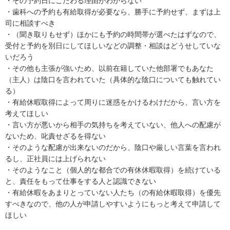
・その予約日にこだわる理由がわからない

・歯科への予約も有給取得が必要なら、勝手に予約せず、まずは上
司に相談すべき

・（聞き取りもせず）ほかにも予約の時間帯が選べたはずなので、
受付と予約を別日にしてほしいなどの調整・相談はどうせしていな
いだろう

・その他も主張が強いため、以前在籍していた他部署でもあなた
（主人）は陰口を言われていた（具体的な陰口についても触れてい
る）

・有給休暇取得によって周りに迷惑をかけるわけだから、言い方を
考えてほしい

・言い方が悪いから相手の気持ちを考えていない、他人への配慮が
ないため、叱責せざるを得ない

・そのような配慮が出来ないのだから、陰口や厳しい言葉を言われ
るし、正社員には上げられない

・そのようなこと（個人的な都合での有休休暇取得）を続けている
と、責任をもって仕事をする人と認識できない

・有給休暇をあまりとっていない人たち（の有給休暇取得）を優先
すべきなので、他の人が申請しやすいようにもっと考えて申請して
ほしい
