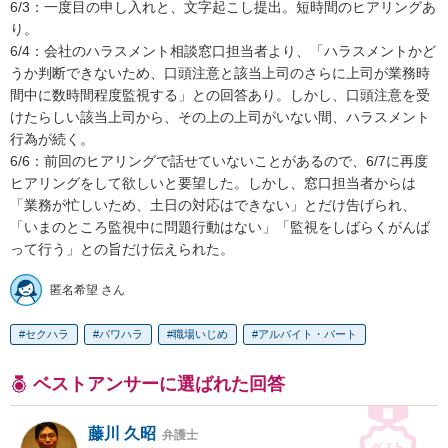
6/3：一度目の申し入れと、文字起こし提出。短時間のヒアリングあ
り。

6/4：会社のハラスメント相談窓口担当者より、「ハラスメントかど
うか判断できないため、口頭注意と該当上司のさらに上司が業務時
間中に数時間程度監視する」との回答あり。しかし、口頭注意を受
けたらしい該当上司から、その上の上司がいない間、ハラスメント
行為が続く。

6/6：前回のヒアリングで話せていないことがあるので、6/7に再度
ヒアリングをして欲しいと要望した。しかし、窓口担当者からは
「業務が忙しいため、土日の対応はできない」とだけ告げられ、
「いまのところ監視中に問題行動はない」「監視をしばらくがんば
って行う」との旨だけ伝えられた。
匿名希望 さん
セクハラ
パワハラ
職場いじめ
アルバイト・パート
ベストアンサーに選ばれた回答
藤川 久昭
弁護士