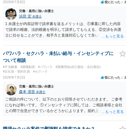
2026年7月8日
役にたった
2
労働・雇用に強い弁護士
浜田 宏
弁護士
1 弁護士が内容証明で請求書を送るメリットは、①事案に即した内容
で請求の根拠、法的根拠を明示して請求してもらえる、②交渉を弁護
士に任せることができ、相手方と直接対応しなくて良い、というとこ
ろでしょうか。 デメリットは、費用がかかる点でしょう。 また、
請求は可能ですが、相手が任意に払うかどうかは分かりません。 ２
民事訴訟に証拠の制限はありませんが、秘密録音はプライバシー保護
パワハラ・セクハラ・未払い給与・インセンティブに
の観点から、裁判の証拠にする場合には注意が必要です(証拠排除され
ついて相談
る場合があります。)。 ３ 会社がどういう証拠に基づいて、誰が判断
#不当解雇
#退職勧奨
#パワハラ
#退職理由(自己都合・会社都合)
したかわかりませんが、会社がセクハラ認定しなかったからといっ
#正社員・契約社員
#セクハラ
て、裁判所も認定しないとは限りません。具体的な証拠とそれで認定
2026年7月2日
役にたった
2
できる事実次第です。 ４ SNS等で誹謗中傷したり、噂話を流したり
労働・雇用に強い弁護士
しないようにして下さい。そういう報復的なことをしなければ名誉毀
森本 偲音
弁護士
損にはなりません。反訴は貴女が加害行為をしなければ、通常は起こ
されません。 ５ 裁判をして、和解すれば和解金が入ります。 勝訴
ご相談の件について、以下のとおり回答させていただきます。 ご参考
判決を得て確定すれば、判決認容額を払ってもらいます。任意に支払
になれば幸いです。 ①インセンティブに関しては、ご相談者様と会社
わない場合には、給与や預貯金、不動産などの財産を差押えます。
との間で合意ができているかどうかによります。規約上そのような合
敗訴した場合、何も得られません。 ６ 弁護士費用は請求額や事件の
意が確認できれば請求できる可能性はあると考えます。 なお、合意
難易度によって変わります。また、現在は弁護士報酬は自由化されて
は口頭でも成立しますが、裁判等で争点となった場合には録音等の証
いますので、依頼する弁護士によっても費用は変わってきます。
拠がない限り立証が困難となり、請求が認められない可能性がござい
職場セクハラ案件で慰謝料を請求できるか？