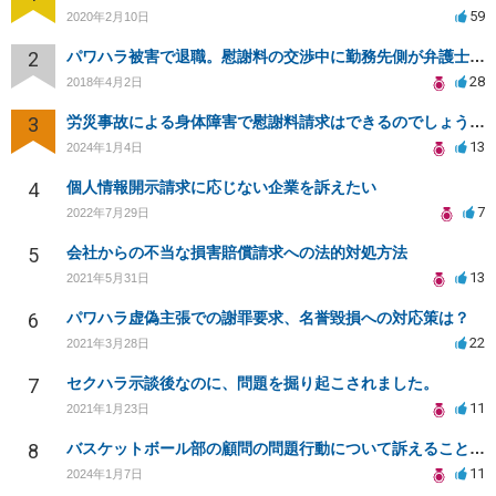
59
2020年2月10日
2
パワハラ被害で退職。慰謝料の交渉中に勤務先側が弁護士を立ててきました
28
2018年4月2日
3
労災事故による身体障害で慰謝料請求はできるのでしょうか？
13
2024年1月4日
4
個人情報開示請求に応じない企業を訴えたい
7
2022年7月29日
5
会社からの不当な損害賠償請求への法的対処方法
13
2021年5月31日
6
パワハラ虚偽主張での謝罪要求、名誉毀損への対応策は？
22
2021年3月28日
7
セクハラ示談後なのに、問題を掘り起こされました。
11
2021年1月23日
8
バスケットボール部の顧問の問題行動について訴えることは可能でしょうか？
11
2024年1月7日