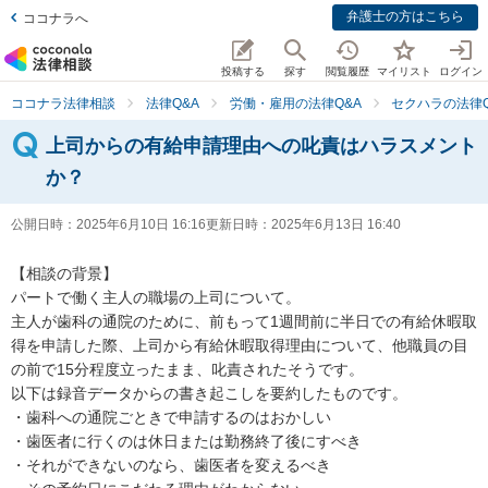
弁護士の方はこちら
ココナラへ
投稿する
探す
閲覧履歴
マイリスト
ログイン
ココナラ法律相談
法律Q&A
労働・雇用の法律Q&A
セクハラの法律Q
上司からの有給申請理由への叱責はハラスメント
か？
公開日時：
2025年6月10日 16:16
更新日時：
2025年6月13日 16:40
【相談の背景】

パートで働く主人の職場の上司について。

主人が歯科の通院のために、前もって1週間前に半日での有給休暇取
得を申請した際、上司から有給休暇取得理由について、他職員の目
の前で15分程度立ったまま、叱責されたそうです。

以下は録音データからの書き起こしを要約したものです。

・歯科への通院ごときで申請するのはおかしい

・歯医者に行くのは休日または勤務終了後にすべき

・それができないのなら、歯医者を変えるべき
