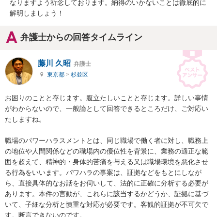
なりますよう祈念しております。納得のいかないことは徹底的に
解明しましょう！
弁護士からの回答タイムライン
藤川 久昭
弁護士
東京都
>
杉並区
お困りのことと存じます。腹立たしいことと存じます。詳しい事情
がわからないので、一般論として回答できるところだけ、ご対応い
たしますね。

職場のパワーハラスメントとは、同じ職場で働く者に対し、職務上
の地位や人間関係などの職場内の優位性を背景に、業務の適正な範
囲を超えて、精神的・身体的苦痛を与える又は職場環境を悪化させ
る行為をいいます。パワハラの事案は、証拠などをもとにしなが
ら、直接具体的なお話をお伺いして、法的に正確に分析する必要が
あります。本件の言動が、これらに該当するかどうか、証拠に基づ
いて、子細な分析と慎重な対応が必要です。客観的証拠が不可欠で
す。断言できないのです。
