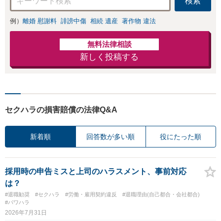
検索
例）
離婚 慰謝料
誹謗中傷
相続 遺産
著作物 違法
無料法律相談
新しく投稿する
セクハラの損害賠償の法律Q&A
新着順
回答数が多い順
役にたった順
採用時の申告ミスと上司のハラスメント、事前対応
は？
#退職勧奨
#セクハラ
#労働・雇用契約違反
#退職理由(自己都合・会社都合)
#パワハラ
2026年7月31日