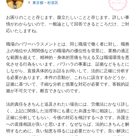
東京都
>
杉並区
お困りのことと存じます。腹立たしいことと存じます。詳しい事
情がわからないので、一般論として回答できるところだけ、ご対
応いたしますね。

職場のパワーハラスメントとは、同じ職場で働く者に対し、職務
上の地位や人間関係などの職場内の優位性を背景に、業務の適正
な範囲を超えて、精神的・身体的苦痛を与える又は職場環境を悪
化させる行為をいいます。パワハラの事案は、証拠などをもとに
しながら、直接具体的なお話をお伺いして、法的に正確に分析す
る必要があります。本件の言動が、これらに該当するかどうか、
証拠に基づいて、子細な分析と慎重な対応が必要です。客観的証
拠が不可欠です。断言できないのです。

法的責任をきちんと追及されたい場合には、労働法にかなり詳し
く、上記に関係した法理等にも通じた弁護士等に相談し、法的に
正確に分析してもらい、今後の対応を検討するべきです。弁護士
への直接相談が良いと思います。なぜならば、法的にきちんと解
明するために、良い知恵を得るには必要だからです。良い解決に