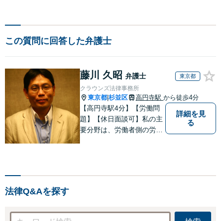
この質問に回答した弁護士
藤川 久昭
弁護士
東京都
クラウンズ法律事務所
東京都
杉並区
高円寺駅
から徒歩4分
|
【高円寺駅4分】【労働問
詳細を見
題】【休日面談可】私の主
る
要分野は、労働者側の労働
事件、企業法務（顧問先約
４０社）、破産・再生・任
意整理です。相談件数、訴
訟案件、交渉案件を数多く
担当しています。依頼人さ
法律Q&Aを探す
まにとって、最大限の効用
を得られるように頑張って
います。