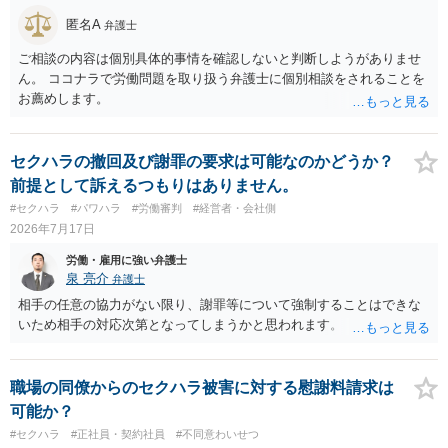
匿名A
弁護士
ご相談の内容は個別具体的事情を確認しないと判断しようがありませ
ん。 ココナラで労働問題を取り扱う弁護士に個別相談をされることを
お薦めします。
セクハラの撤回及び謝罪の要求は可能なのかどうか？
前提として訴えるつもりはありません。
#セクハラ
#パワハラ
#労働審判
#経営者・会社側
2026年7月17日
労働・雇用に強い弁護士
泉 亮介
弁護士
相手の任意の協力がない限り、謝罪等について強制することはできな
いため相手の対応次第となってしまうかと思われます。
職場の同僚からのセクハラ被害に対する慰謝料請求は
可能か？
#セクハラ
#正社員・契約社員
#不同意わいせつ