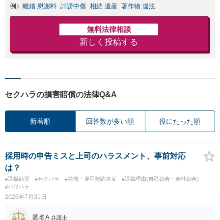
例）
離婚 慰謝料
誹謗中傷
相続 遺産
著作物 違法
無料法律相談
新しく投稿する
セクハラの損害賠償の法律Q&A
新着順
回答数が多い順
役にたった順
採用時の申告ミスと上司のハラスメント、事前対応
は？
#退職勧奨
#セクハラ
#労働・雇用契約違反
#退職理由(自己都合・会社都合)
#パワハラ
2026年7月31日
匿名A
弁護士