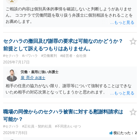
ご相談の内容は個別具体的事情を確認しないと判断しようがありませ
ん。 ココナラで労働問題を取り扱う弁護士に個別相談をされることを
お薦めします。
セクハラの撤回及び謝罪の要求は可能なのかどうか？
前提として訴えるつもりはありません。
#セクハラ
#パワハラ
#労働審判
#経営者・会社側
2026年7月17日
労働・雇用に強い弁護士
泉 亮介
弁護士
相手の任意の協力がない限り、謝罪等について強制することはできな
いため相手の対応次第となってしまうかと思われます。
職場の同僚からのセクハラ被害に対する慰謝料請求は
可能か？
#セクハラ
#正社員・契約社員
#不同意わいせつ
2026年7月8日
役にたった
2