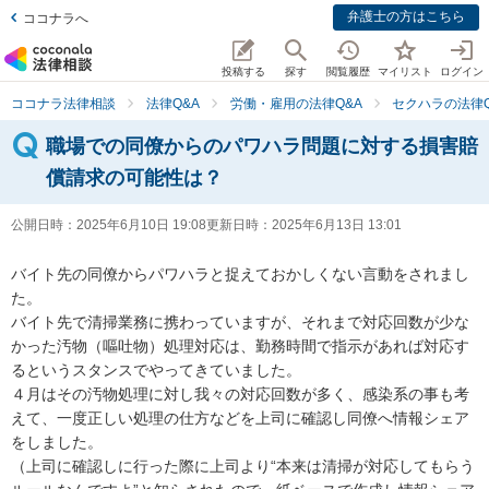
弁護士の方はこちら
ココナラへ
投稿する
探す
閲覧履歴
マイリスト
ログイン
ココナラ法律相談
法律Q&A
労働・雇用の法律Q&A
セクハラの法律Q
職場での同僚からのパワハラ問題に対する損害賠
償請求の可能性は？
公開日時：
2025年6月10日 19:08
更新日時：
2025年6月13日 13:01
バイト先の同僚からパワハラと捉えておかしくない言動をされまし
た。

バイト先で清掃業務に携わっていますが、それまで対応回数が少な
かった汚物（嘔吐物）処理対応は、勤務時間で指示があれば対応す
るというスタンスでやってきていました。

４月はその汚物処理に対し我々の対応回数が多く、感染系の事も考
えて、一度正しい処理の仕方などを上司に確認し同僚へ情報シェア
をしました。

（上司に確認しに行った際に上司より“本来は清掃が対応してもらう