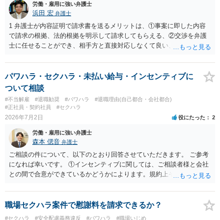
労働・雇用に強い弁護士
浜田 宏
弁護士
1 弁護士が内容証明で請求書を送るメリットは、①事案に即した内容
で請求の根拠、法的根拠を明示して請求してもらえる、②交渉を弁護
士に任せることができ、相手方と直接対応しなくて良い、というとこ
ろでしょうか。 デメリットは、費用がかかる点でしょう。 また、
請求は可能ですが、相手が任意に払うかどうかは分かりません。 ２
民事訴訟に証拠の制限はありませんが、秘密録音はプライバシー保護
パワハラ・セクハラ・未払い給与・インセンティブに
の観点から、裁判の証拠にする場合には注意が必要です(証拠排除され
ついて相談
る場合があります。)。 ３ 会社がどういう証拠に基づいて、誰が判断
#不当解雇
#退職勧奨
#パワハラ
#退職理由(自己都合・会社都合)
したかわかりませんが、会社がセクハラ認定しなかったからといっ
#正社員・契約社員
#セクハラ
て、裁判所も認定しないとは限りません。具体的な証拠とそれで認定
2026年7月2日
役にたった
2
できる事実次第です。 ４ SNS等で誹謗中傷したり、噂話を流したり
労働・雇用に強い弁護士
しないようにして下さい。そういう報復的なことをしなければ名誉毀
森本 偲音
弁護士
損にはなりません。反訴は貴女が加害行為をしなければ、通常は起こ
されません。 ５ 裁判をして、和解すれば和解金が入ります。 勝訴
ご相談の件について、以下のとおり回答させていただきます。 ご参考
判決を得て確定すれば、判決認容額を払ってもらいます。任意に支払
になれば幸いです。 ①インセンティブに関しては、ご相談者様と会社
わない場合には、給与や預貯金、不動産などの財産を差押えます。
との間で合意ができているかどうかによります。規約上そのような合
敗訴した場合、何も得られません。 ６ 弁護士費用は請求額や事件の
意が確認できれば請求できる可能性はあると考えます。 なお、合意
難易度によって変わります。また、現在は弁護士報酬は自由化されて
は口頭でも成立しますが、裁判等で争点となった場合には録音等の証
いますので、依頼する弁護士によっても費用は変わってきます。
拠がない限り立証が困難となり、請求が認められない可能性がござい
職場セクハラ案件で慰謝料を請求できるか？
ます。 ②未払給与に関しては労務を提供しているのにもかかわらず支
#セクハラ
#安全配慮義務違反
#パワハラ
#職場いじめ