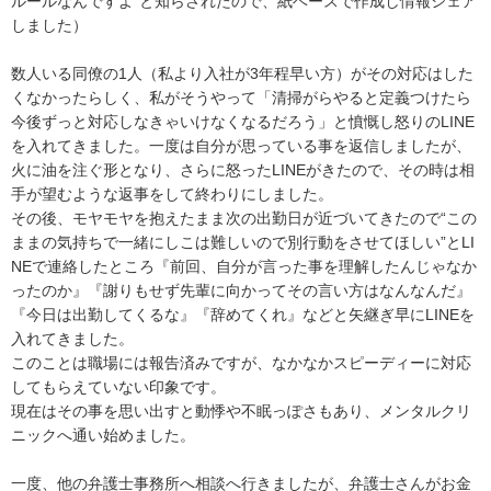
ルールなんですよ”と知らされたので、紙ベースで作成し情報シェア
しました）

数人いる同僚の1人（私より入社が3年程早い方）がその対応はした
くなかったらしく、私がそうやって「清掃がらやると定義つけたら
今後ずっと対応しなきゃいけなくなるだろう」と憤慨し怒りのLINE
を入れてきました。一度は自分が思っている事を返信しましたが、
火に油を注ぐ形となり、さらに怒ったLINEがきたので、その時は相
手が望むような返事をして終わりにしました。

その後、モヤモヤを抱えたまま次の出勤日が近づいてきたので“この
ままの気持ちで一緒にしこは難しいので別行動をさせてほしい”とLI
NEで連絡したところ『前回、自分が言った事を理解したんじゃなか
ったのか』『謝りもせず先輩に向かってその言い方はなんなんだ』
『今日は出勤してくるな』『辞めてくれ』などと矢継ぎ早にLINEを
入れてきました。

このことは職場には報告済みですが、なかなかスピーディーに対応
してもらえていない印象です。

現在はその事を思い出すと動悸や不眠っぽさもあり、メンタルクリ
ニックへ通い始めました。

一度、他の弁護士事務所へ相談へ行きましたが、弁護士さんがお金