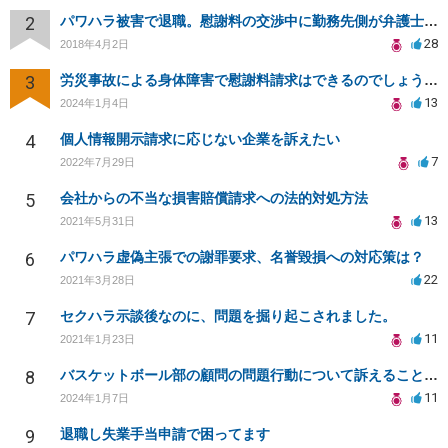
2
パワハラ被害で退職。慰謝料の交渉中に勤務先側が弁護士を立ててきました
28
2018年4月2日
3
労災事故による身体障害で慰謝料請求はできるのでしょうか？
13
2024年1月4日
4
個人情報開示請求に応じない企業を訴えたい
7
2022年7月29日
5
会社からの不当な損害賠償請求への法的対処方法
13
2021年5月31日
6
パワハラ虚偽主張での謝罪要求、名誉毀損への対応策は？
22
2021年3月28日
7
セクハラ示談後なのに、問題を掘り起こされました。
11
2021年1月23日
8
バスケットボール部の顧問の問題行動について訴えることは可能でしょうか？
11
2024年1月7日
9
退職し失業手当申請で困ってます