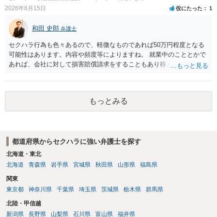
払われていない場合は、契約違反となりますので請求可能かと存じま
2026年6月15日
役にたった
1
す。 ③休日・時間外労働については、休日・時間外労働があったこと
を示す証拠があるかまずは確認する必要があるかと存じます。 ④パワ
和田 史郎
弁護士
ハラ・セクハラに関しては、具体的な言動の内容によって判断が分か
れますので、録音データやLINEでのやり取り等を確認する必要がある
セクハラ行為も色々あるので、軽微なものであれば50万円程度となる
かと存じます。 ⑤退職勧奨については退職する意思がないのであれば
可能性はあります。内容や頻度等によりますね。 就業中のこととかで
きっぱりと断ればよく、解雇については不当な解雇である場合には解
あれば、会社に対して損害賠償請求をすることもあり得ます。
雇無効を争うなどの対応が考えられます。 回答としては以上になりま
すが、まずは、資料一式をご持参いただき最寄りの法律事務所にご相
談するか、労働基準監督署に相談する等の対応をしていただくことが
望ましいと考えます。
もっとみる
都道府県からセクハラに強い弁護士を探す
北海道・東北
北海道
青森県
岩手県
宮城県
秋田県
山形県
福島県
関東
東京都
神奈川県
千葉県
埼玉県
茨城県
栃木県
群馬県
北陸・甲信越
新潟県
長野県
山梨県
石川県
富山県
福井県