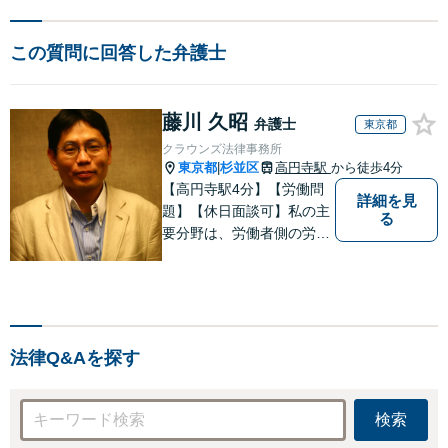
この質問に回答した弁護士
藤川 久昭
弁護士
東京都
クラウンズ法律事務所
東京都
杉並区
高円寺駅
から徒歩4分
|
【高円寺駅4分】【労働問
詳細を見
題】【休日面談可】私の主
る
要分野は、労働者側の労働
事件、企業法務（顧問先約
４０社）、破産・再生・任
意整理です。相談件数、訴
訟案件、交渉案件を数多く
担当しています。依頼人さ
法律Q&Aを探す
まにとって、最大限の効用
を得られるように頑張って
います。
検索