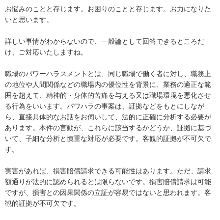
お悩みのことと存じます。お困りのことと存じます。お力になりた
いと思います。

詳しい事情がわからないので、一般論として回答できるところだ
け、ご対応いたしますね。

職場のパワーハラスメントとは、同じ職場で働く者に対し、職務上
の地位や人間関係などの職場内の優位性を背景に、業務の適正な範
囲を超えて、精神的・身体的苦痛を与える又は職場環境を悪化させ
る行為をいいます。パワハラの事案は、証拠などをもとにしなが
ら、直接具体的なお話をお伺いして、法的に正確に分析する必要が
あります。本件の言動が、これらに該当するかどうか、証拠に基づ
いて、子細な分析と慎重な対応が必要です。客観的証拠が不可欠で
す。

実害があれば、損害賠償請求できる可能性はあります。ただ、請求
額通りが法的に認められるとは限らないです。損害賠償請求は可能
ですが、損害との因果関係の立証が容易ではないと思われます。客
観的証拠が不可欠です。
