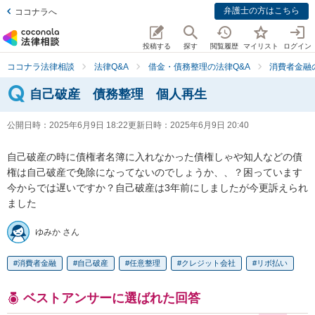
弁護士の方はこちら
ココナラへ
投稿する
探す
閲覧履歴
マイリスト
ログイン
ココナラ法律相談
法律Q&A
借金・債務整理の法律Q&A
消費者金融
自己破産 債務整理 個人再生
公開日時：
2025年6月9日 18:22
更新日時：
2025年6月9日 20:40
自己破産の時に債権者名簿に入れなかった債権しゃや知人などの債
権は自己破産で免除になってないのでしょうか、、？困っています

今からでは遅いですか？自己破産は3年前にしましたが今更訴えられ
ました
ゆみか さん
消費者金融
自己破産
任意整理
クレジット会社
リボ払い
ベストアンサーに選ばれた回答