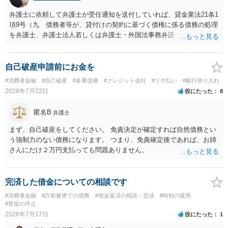
弁護士に依頼して弁護士が受任通知を送付していれば、貸金業法21条1
項9号（九 債務者等が、貸付けの契約に基づく債権に係る債務の処理
を弁護士、弁護士法人若しくは弁護士・外国法事務弁護士共同法人若
しくは司法書士若しくは司法書士法人（以下この号において「弁護士
等」という。）に委託し、又はその処理のため必要な裁判所における
民事事件に関する手続をとり、弁護士等又は裁判所から書面によりそ
自己破産申請前にお金を
の旨の通知があつた場合において、正当な理由がないのに、債務者等
#消費者金融
#自己破産
#多重債務
#クレジット会社
#リボ払い
#銀行借り入れ
に対し、電話をかけ、電報を送達し、若しくはファクシミリ装置を用
2026年7月22日
役にたった
8
いて送信し、又は訪問する方法により、当該債務を弁済することを要
求し、これに対し債務者等から直接要求しないよう求められたにもか
匿名B
弁護士
かわらず、更にこれらの方法で当該債務を弁済することを要求するこ
と。）に違反しています。監督官庁に行政処分を求める、裁判所に仮
まず、自己破産をしてください。 免責決定が確定すれば自然債務とい
処分申請、不退去罪が成立すれば警察に通報などの対応が考えられま
う強制力のない債務になります。 つまり、免責確定後であれば、お姉
す。ご参考にしてください。
さんにだけ２万円支払っても問題ありません。
完済した借金についての相談です
#消費者金融
#詐欺被害での債務
#借金返済の相談・交渉
#時効の援用
#督促の停止
2026年7月17日
役にたった
1