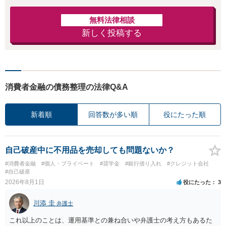
無料法律相談
新しく投稿する
消費者金融の債務整理の法律Q&A
新着順
回答数が多い順
役にたった順
自己破産中に不用品を売却しても問題ないか？
#消費者金融
#個人・プライベート
#奨学金
#銀行借り入れ
#クレジット会社
#自己破産
2026年8月1日
役にたった
3
川添 圭
弁護士
これ以上のことは、運用基準との兼ね合いや弁護士の考え方もあるた