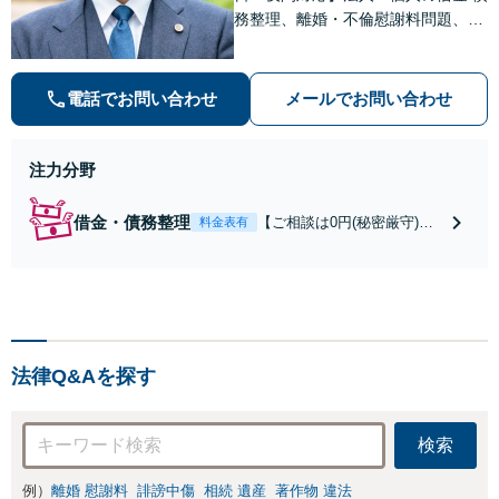
務整理、離婚・不倫慰謝料問題、刑
事事件・少年事件/企業法務ならお任
せください。365日受付で、スピー
ディーに対応いたします。
電話でお問い合わせ
メールでお問い合わせ
注力分野
借金・債務整理
【ご相談は0円(秘密厳守)】
料金表有
【自己破産40万円～/個人再
生50万円～】法人・個人問
わず最適な解決策を提案し
ます。減らない借金の返済
でお困りの方は、お一人で
悩まず解決実績豊富なミカ
法律Q&Aを探す
タ弁護士法人にご相談くだ
さい。
検索
例）
離婚 慰謝料
誹謗中傷
相続 遺産
著作物 違法