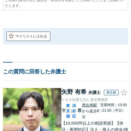
たします。
マイリストに入れる
この質問に回答した弁護士
矢野 有希
弁護士
東京都
ミカタ弁護士法人 東京事務所
恵比寿駅
営業時間：10:00
東
渋
~21:00（平日）
京
谷
から徒歩8
|
都
区
分
【10,000件以上の相談実績】【休
日・夜間対応】法人・個人の借金/債