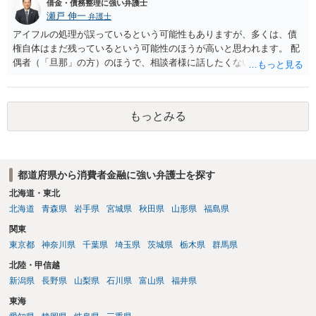
借金・債務整理に強い弁護士
瀬戸 伸一
弁護士
アイフルの処理が誤っているという可能性もありますが、多くは、債
権自体はまだ残っているという可能性のほうが高いと思われます。 配
偶者（「旦那」の方）のほうで、相談者様に話したくない事情等もあ
るのではないかと推察いたします。 長期間経過していれば、消滅時効
援用という方法も取れる可能性があるため、御主人に法律事務所に相
談にいくように説得されてはどうでしょうか。相談者様が一緒だと話
もっとみる
せない事情もあるかもしれないのでおひとりで行ってもらうほうがい
いかもしれません。 配偶者の債務がある状態で配偶者が亡くなると債
務を相談者様が相続するという状態になる（相続放棄などの亡くなっ
てからの方法もありますが）ため、相談者様にも関係することだとし
都道府県から消費者金融に強い弁護士を探す
て相談にいくようにお話してみてはどうでしょうか。
北海道・東北
北海道
青森県
岩手県
宮城県
秋田県
山形県
福島県
関東
東京都
神奈川県
千葉県
埼玉県
茨城県
栃木県
群馬県
北陸・甲信越
新潟県
長野県
山梨県
石川県
富山県
福井県
東海