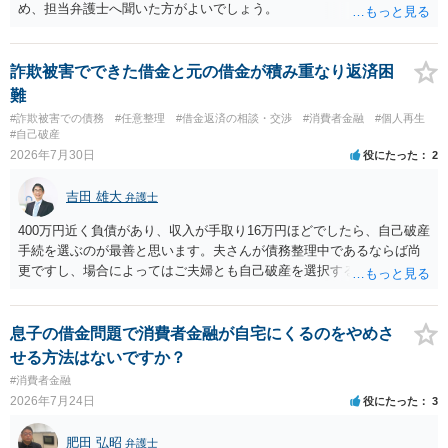
め、担当弁護士へ聞いた方がよいでしょう。
詐欺被害でできた借金と元の借金が積み重なり返済困
難
#詐欺被害での債務
#任意整理
#借金返済の相談・交渉
#消費者金融
#個人再生
#自己破産
2026年7月30日
役にたった
2
吉田 雄大
弁護士
400万円近く負債があり、収入が手取り16万円ほどでしたら、自己破産
手続を選ぶのが最善と思います。夫さんが債務整理中であるならば尚
更ですし、場合によってはご夫婦とも自己破産を選択する方法もある
と思います。
息子の借金問題で消費者金融が自宅にくるのをやめさ
せる方法はないですか？
#消費者金融
2026年7月24日
役にたった
3
肥田 弘昭
弁護士