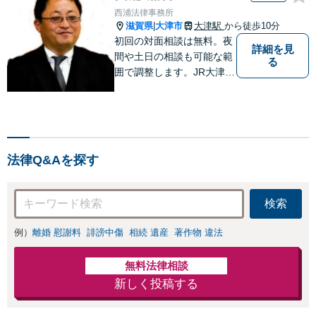
西浦法律事務所
滋賀県
大津市
大津駅
から徒歩10分
|
初回の対面相談は無料。夜
詳細を見
間や土日の相談も可能な範
る
囲で調整します。JR大津駅
から徒歩10分、京阪大津線
上栄町駅から徒歩4分、大
津赤十字病院の前になりま
す。 【滋賀県２位 弁護士
ドットコムランキング（20
法律Q&Aを探す
24年7月-2026年7月現
在）】
検索
例）
離婚 慰謝料
誹謗中傷
相続 遺産
著作物 違法
無料法律相談
新しく投稿する