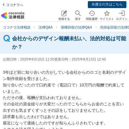
弁護士の方はこちら
ココナラへ
投稿する
探す
閲覧履歴
マイリスト
ログイン
ココナラ法律相談
法律Q&A
債権回収の法律Q&A
売掛金回収の法律Q
会社からのデザイン報酬未払い、法的対処は可能
か？
公開日時：
2025年6月10日 11:50
更新日時：
2025年6月13日 12:40
3年ほど前に知り合いの方がしている会社からのロゴと名刺のデザイ
ン制作依頼を受けました。

知り合いだったので口約束で（電話口で）10万円の報酬で約束して
いました。

ただその後、報酬が支払われておりません。

その会社の資金繰りが大変だったのでこちらからお金のことを言い
出すのも気まずくずっとその話をしておりませんでした。

請求書も出したわけではありません。

最近になって連絡したのですが知らんふりされています。
