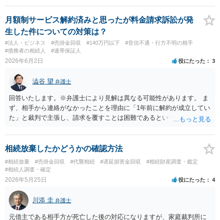
相手方からの未払金が生じている出資者が何人もいて、最初から出資
者を騙すつもりだったことが明らかな場合は詐欺罪に問える可能性が
月額制サービス解約済みと思ったが料金請求訴訟が発
ありますが、出資、配当金の未払いという関係だけでしたら、中々詐
生した件についての対策は？
欺罪までには問えないと思われます。 未収穫分の損害につきまして
#法人・ビジネス
#売掛金回収
#140万円以下
#音信不通・行方不明の相手
は、契約を見ないと判断できないように思われますが、出資金の返還
#債務者の相続人
#連帯保証人
は求めることができるように思われます。 以上、ご参考まで。
2026年6月2日
役にたった
3
澁谷 望
弁護士
回答いたします。※弁護士により見解は異なる可能性があります。 ま
ず、相手から連絡がなかったことを理由に「1年前に解約が成立してい
た」と裁判で主張し、請求を覆すことは困難であるというのが私の見
解です。相手の担当者が「自分では判断できない」と答えている以
上、その時点で解約の合意は成立していません。また、多くの法人向
けサービスでは規約で解約方法（書面提出など）が厳格に定められて
相続放棄したかどうかの確認方法
いるため、電話口のやり取りだけでは有効な解約と認められない可能
#相続放棄
#売掛金回収
#代襲相続
#遅延損害金回収
#相続財産調査・鑑定
性が高いです。 訴状が届いている以上、何も対応せずに放置すると、
#相続人調査・確定
相手の請求どおりの判決が下され、法人の口座などを差し押さえられ
2026年5月25日
役にたった
4
るリスクがあります。 大至急、当時の規約や訴状一式を持って、お近
くの弁護士事務所へ直接相談され、第1回期日に向けた裁判への対応
川添 圭
弁護士
（答弁書の提出など）を進めるのが最も手堅い対応と考えられます。
元借主である相手方が死亡した後の対応になりますが、家庭裁判所に