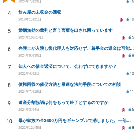
16
2024年7月23日
4
飲み屋の未収金の回収
10
2018年1月21日
5
婚姻無効の裁判と言う言葉を出され困っています
5
2024年10月14日
6
弁護士が入院し復代理人も対応せず、着手金の返金は可能か？
8
2024年9月30日
7
知人への借金返済について、会わずにできますか？
10
2021年4月2日
8
債権回収の催促方法と最適な法的手段についての相談
11
2024年7月18日
9
遺産分割協議は何をもって終了とするのですか
6
2024年3月4日
10
母が家族の金3600万円をギャンブルで消しました。一部でもいいので回収できませんか
8
2022年12月5日