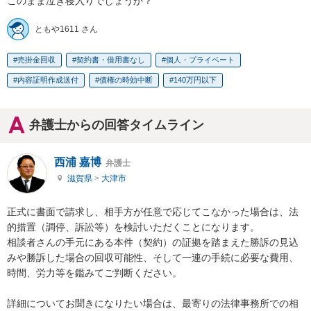
このまま泣き寝入りでしょうか？
ともや1611 さん
売掛金回収
契約書・借用書なし
個人・プライベート
内容証明作成送付
債権の時効中断
140万円以下
弁護士からの回答タイムライン
西浦 嘉博
弁護士
滋賀県
>
大津市
正式に書面で請求し、相手方が任意で応じてこなかった場合は、法
的措置（調停、訴訟等）を検討いただくことになります。

相談者さんの手元にある本件（契約）の証拠を踏まえた勝訴の見込
みや勝訴した場合の回収可能性、そして一連の手続に必要な費用、
時間、労力等を鑑みてご判断ください。

詳細についてお聞きになりたい場合は、最寄りの法律事務所での相