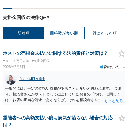
売掛金回収の法律Q&A
新着順
回答数が多い順
役にたった順
ホストの売掛金未払いに関する法的責任と対策は？
#50〜100万円未満
#売掛金回収
2026年7月6日
役にたった
2
白井 弘昭
弁護士
一般的には、一定の支払い義務があることが多いと思われます。 つま
り、相談者さんがホストとして担当していたお客の「つけ」に関して
は、お店の正当な請求であるならば、それを相談者さんが（回収し
て）支払うことを店と約束して「売掛け」となっているのであれば、
いわゆる、債務引受け契約が成立していますので、支払い義務はある
ことになります。 義務があるとはいえ、脅迫などの方法で取り立てる
霊能者への高額支払い後も病気が治らない場合の対応
ことは許されませんので、それについては、証拠を保存し警察にご相
は？