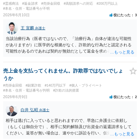
談ください。 また、債務が高額になっているのであれば、破産等を検
#霊感商法
#返金請求
#売掛金回収
#高額請求への対応
#200万円以上
討することも視野に入れてください。
#本名・住所・電話番号が不明
2026年6月10日
役にたった
3
王 宣麟
弁護士
当該治療行為（医者ではないので、「治療行為」自体が違法な可能性
がありますが）に医学的な根拠がなく、詐欺的な行為だと認定される
可能性があるのであれば契約が無効だとして返金を求める可能性があ
るのではないかと思われます。 もっとも、こうした詐欺的な事案にお
いては、加害者に資金がないことを理由に、回収が出来ずに案件が終
了することもありますので、お手元にある相手方を特定するための証
売上金を支払ってくれません。詐欺罪ではないでしょ
拠や契約書類、説明資料等を含めて弁護士に相談されるのをお勧めし
うか
ます。
#売掛金回収
#副業詐欺
#140万円以下
#個人・プライベート
#本名・住所・電話番号が判明
#詐欺の法的措置
2026年6月9日
役にたった
2
白井 弘昭
弁護士
相手は逃げに入っていると思われますので、早急に弁護士に依頼し
（もしくは御自分で）、相手に契約解除及び出資金の返還請求をして
ください。返答が無い場合は、速やかに訴訟を行い、仮処分で、相手
の財産の保全を行うこともご検討ください。 相談者さんと同じように