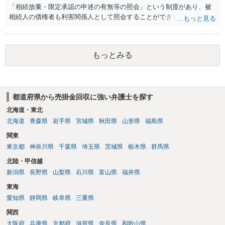
「相続放棄・限定承認の申述の有無等の照会」という制度があり、被
相続人の債権者も利害関係人として照会することができます。照会を
行うべき家庭裁判所は、相続放棄の申述の管轄裁判所と同じ（原則と
して被相続人の最後の住所地を管轄する家庭裁判所）となります。照
会申請者の本人確認資料のほか、被相続人の相続関係の戸籍謄本類や
もっとみる
債権の存在を示す証拠資料などが必要になります。裁判所ウェブサイ
トで案内されていることが多いので、管轄裁判所のホームページを確
認してみてください。
都道府県から売掛金回収に強い弁護士を探す
北海道・東北
北海道
青森県
岩手県
宮城県
秋田県
山形県
福島県
関東
東京都
神奈川県
千葉県
埼玉県
茨城県
栃木県
群馬県
北陸・甲信越
新潟県
長野県
山梨県
石川県
富山県
福井県
東海
愛知県
静岡県
岐阜県
三重県
関西
大阪府
兵庫県
京都府
滋賀県
奈良県
和歌山県