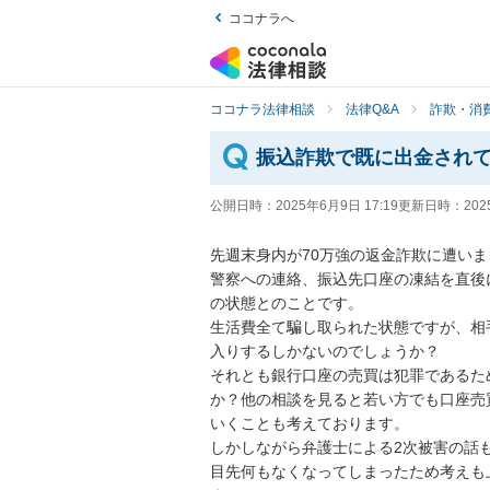
ココナラへ
ココナラ法律相談
法律Q&A
詐欺・消
振込詐欺で既に出金され
公開日時：
2025年6月9日 17:19
更新日時：
202
先週末身内が70万強の返金詐欺に遭いま
警察への連絡、振込先口座の凍結を直後
の状態とのことです。

生活費全て騙し取られた状態ですが、相
入りするしかないのでしょうか？

それとも銀行口座の売買は犯罪であるた
か？他の相談を見ると若い方でも口座売
いくことも考えております。

しかしながら弁護士による2次被害の話も
目先何もなくなってしまったため考えも