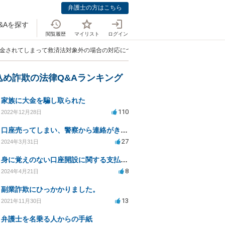
弁護士の方はこちら
&Aを探す
閲覧履歴
マイリスト
ログイン
出金されてしまって救済法対象外の場合の対応について」
込め詐欺の法律Q&Aランキング
家族に大金を騙し取られた
110
2022年12月28日
口座売ってしまい、警察から連絡がきました。
27
2024年3月31日
身に覚えのない口座開設に関する支払い義務について
8
2024年4月21日
副業詐欺にひっかかりました。
13
2021年11月30日
弁護士を名乗る人からの手紙