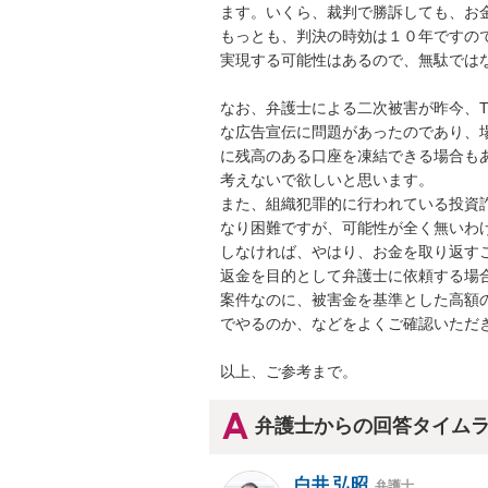
ます。いくら、裁判で勝訴しても、お金
もっとも、判決の時効は１０年ですの
実現する可能性はあるので、無駄では
なお、弁護士による二次被害が昨今、
な広告宣伝に問題があったのであり、
に残高のある口座を凍結できる場合も
考えないで欲しいと思います。

また、組織犯罪的に行われている投資
なり困難ですが、可能性が全く無いわ
しなければ、やはり、お金を取り返すこ
返金を目的として弁護士に依頼する場
案件なのに、被害金を基準とした高額
でやるのか、などをよくご確認いただき
以上、ご参考まで。
弁護士からの回答タイム
白井 弘昭
弁護士