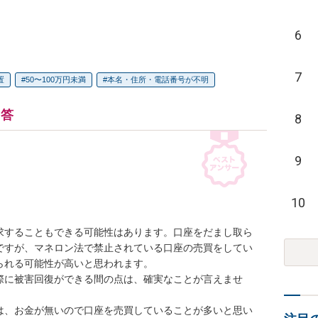
6
7
置
50〜100万円未満
本名・住所・電話番号が不明
回答
8
9
10
求することもできる可能性はあります。口座をだまし取ら
ですが、マネロン法で禁止されている口座の売買をしてい
れる可能性が高いと思われます。

際に被害回復ができる間の点は、確実なことが言えませ
は、お金が無いので口座を売買していることが多いと思い