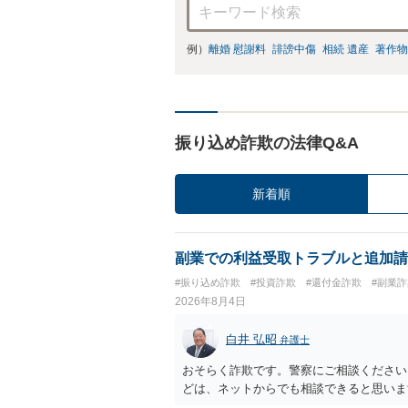
例）
離婚 慰謝料
誹謗中傷
相続 遺産
著作物
振り込め詐欺の法律Q&A
新着順
副業での利益受取トラブルと追加請
#振り込め詐欺
#投資詐欺
#還付金詐欺
#副業詐
2026年8月4日
白井 弘昭
弁護士
おそらく詐欺です。警察にご相談ください
どは、ネットからでも相談できると思いま