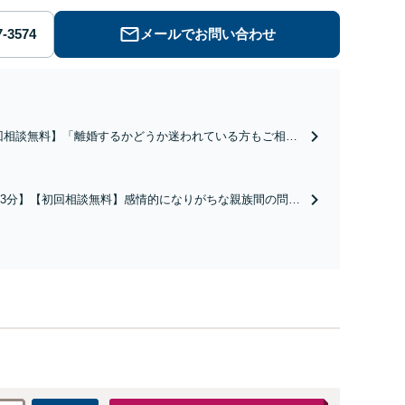
メールでお問い合わせ
回相談無料】「離婚するかどうか迷われている方もご相談
親権問題や財産分与、慰謝料請求など複雑な課題も、依頼
の状況や希望に合わせた解決策を共に考え、一貫してサポ
いたします。「熟年離婚のご相談もお任せください」【休
3分】【初回相談無料】感情的になりがちな親族間の問題
夜間相談可】
根拠に基づいた公平な解決を目指します。「遺言書作
ポートもお任せ／依頼者さまの想いを大切に、次世代へ
産承継をお手伝いします」【休日・夜間相談可】