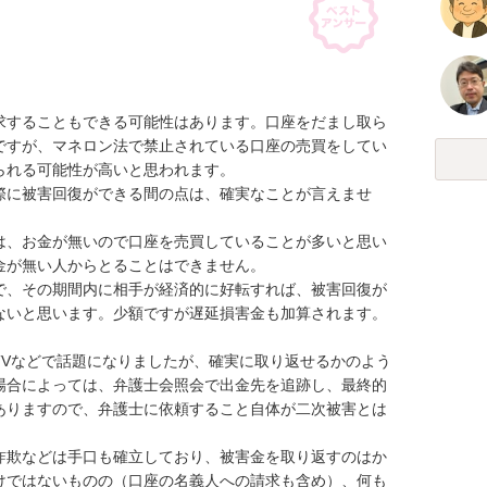
求することもできる可能性はあります。口座をだまし取ら
ですが、マネロン法で禁止されている口座の売買をしてい
れる可能性が高いと思われます。

際に被害回復ができる間の点は、確実なことが言えませ
は、お金が無いので口座を売買していることが多いと思い
が無い人からとることはできません。

で、その期間内に相手が経済的に好転すれば、被害回復が
ないと思います。少額ですが遅延損害金も加算されます。

TVなどで話題になりましたが、確実に取り返せるかのよう
場合によっては、弁護士会照会で出金先を追跡し、最終的
ありますので、弁護士に依頼すること自体が二次被害とは
詐欺などは手口も確立しており、被害金を取り返すのはか
けではないものの（口座の名義人への請求も含め）、何も