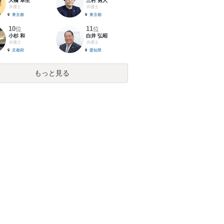
大橋 卓生
三村 勇人
弁護士
弁護士
東京都
東京都
10
11
位
位
小杉 和
白井 弘昭
弁護士
弁護士
京都府
愛知県
もっと見る