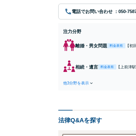
電話でお問い合わせ
注力分野
離婚・男女問題
【初
料金表有
を」
者様
ート
相続・遺言
【上前津駅
料金表有
日・
でも、法的
成・終活サ
他3分野を表示
の円滑な財
法律Q&Aを探す