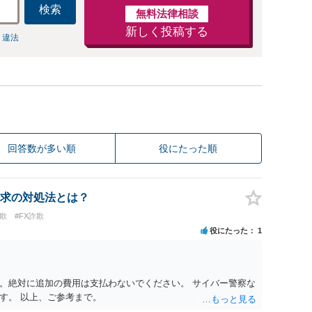
検索
無料法律相談
新しく投稿する
 違法
回答数が多い順
役にたった順
求の対処法とは？
欺
#FX詐欺
役にたった
1
。絶対に追加の費用は支払わないでください。 サイバー警察な
す。 以上、ご参考まで。