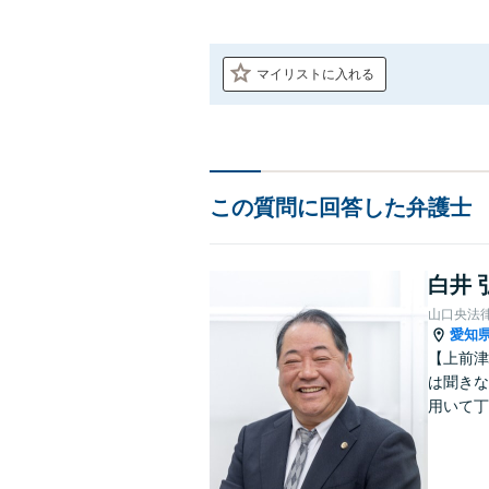
マイリストに入れる
この質問に回答した弁護士
白井 
山口央法
愛知
【上前津
は聞きな
用いて丁
決策は何
す。