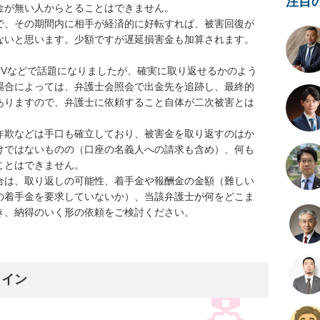
注目
が無い人からとることはできません。

で、その期間内に相手が経済的に好転すれば、被害回復が
ないと思います。少額ですが遅延損害金も加算されます。

TVなどで話題になりましたが、確実に取り返せるかのよう
場合によっては、弁護士会照会で出金先を追跡し、最終的
ありますので、弁護士に依頼すること自体が二次被害とは
詐欺などは手口も確立しており、被害金を取り返すのはか
けではないものの（口座の名義人への請求も含め）、何も
とはできません。

合は、取り返しの可能性、着手金や報酬金の金額（難しい
の着手金を要求していないか）、当該弁護士が何をどこま
、納得のいく形の依頼をご検討ください。

ライン