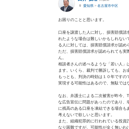
愛知県
>
名古屋市中区
お困りのことと思います。

口座を譲渡した人に対し、損害賠償請
れたような場合は難しいかもしれない
る人に対しては、損害賠償請求が認めら
ただ、損害賠償請求が認められても実
ん。

相談者さんの述べるような「若い人」
ます。いくら、裁判で勝訴しても、お金
もっとも、判決の時効は１０年ですの
実現する可能性はあるので、無駄では
なお、弁護士による二次被害が昨今、
な広告宣伝に問題があったのであり、
に残高のある口座を凍結できる場合も
考えないで欲しいと思います。

また、組織犯罪的に行われている投資
なり困難ですが、可能性が全く無いわ