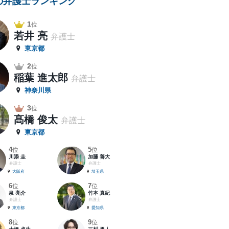
の弁護士ランキング
1
位
若井 亮
弁護士
東京都
2
位
稲葉 進太郎
弁護士
神奈川県
3
位
髙橋 俊太
弁護士
東京都
4
5
位
位
川添 圭
加藤 善大
弁護士
弁護士
大阪府
埼玉県
6
7
位
位
泉 亮介
竹本 真紀
弁護士
弁護士
東京都
愛知県
8
9
位
位