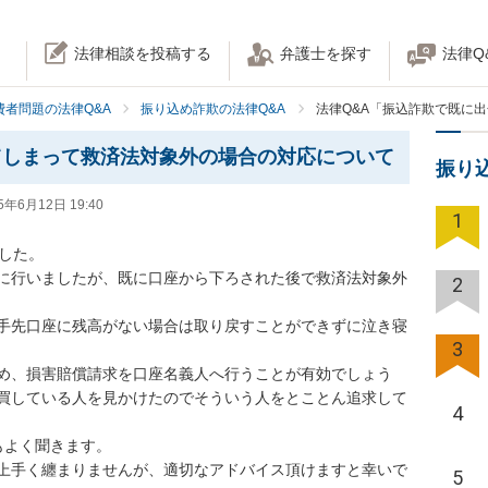
法律相談を投稿する
弁護士を探す
法律Q
費者問題の法律Q&A
振り込め詐欺の法律Q&A
法律Q&A「振込詐欺で既に
てしまって救済法対象外の場合の対応について
振り
5年6月12日 19:40
1
した。

に行いましたが、既に口座から下ろされた後で救済法対象外
2
手先口座に残高がない場合は取り戻すことができずに泣き寝
3
め、損害賠償請求を口座名義人へ行うことが有効でしょう
買している人を見かけたのでそういう人をとことん追求して
4
よく聞きます。

上手く纏まりませんが、適切なアドバイス頂けますと幸いで
5