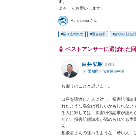
す。

よろしくお願いします。
Marshtomp さん
振り込め詐欺
返金請求
詐欺の法的措
ベストアンサーに選ばれた
白井 弘昭
弁護士
愛知県
>
名古屋市中区
お困りのことと思います。

口座を譲渡した人に対し、損害賠償請
れたような場合は難しいかもしれない
る人に対しては、損害賠償請求が認めら
ただ、損害賠償請求が認められても実
ん。

相談者さんの述べるような「若い人」