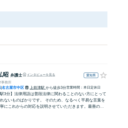
弘昭
弁護士
インタビューを見る
愛知県
律事務所
県
名古屋市中区
上前津駅
から徒歩3分
営業時間：本日定休日
|
駅3分】法律用語は普段法律に関わることのない方にとって
れないものばかりです。 そのため、なるべく平易な言葉を
寧にこれからの対応を説明させていただきます。最善の解
なのかを共に考え、解決までサポートさせていただきま