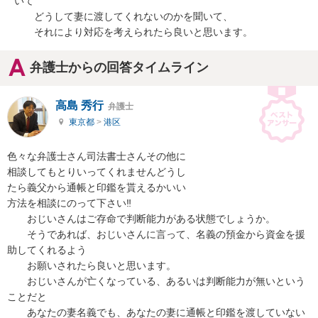
いて

　　どうして妻に渡してくれないのかを聞いて、

　　それにより対応を考えられたら良いと思います。
弁護士からの回答タイムライン
高島 秀行
弁護士
東京都
>
港区
色々な弁護士さん司法書士さんその他に

相談してもとりいってくれませんどうし

たら義父から通帳と印鑑を貰えるかいい

方法を相談にのって下さい‼　

　　おじいさんはご存命で判断能力がある状態でしょうか。

　　そうであれば、おじいさんに言って、名義の預金から資金を援
助してくれるよう

　　お願いされたら良いと思います。

　　おじいさんが亡くなっている、あるいは判断能力が無いという
ことだと

　　あなたの妻名義でも、あなたの妻に通帳と印鑑を渡していない