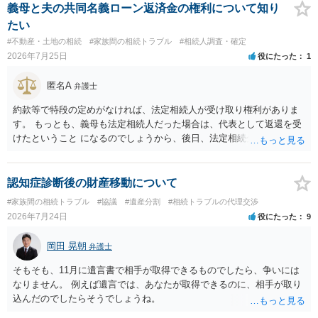
相談 されたら良いと思います。
義母と夫の共同名義ローン返済金の権利について知り
たい
#不動産・土地の相続
#家族間の相続トラブル
#相続人調査・確定
2026年7月25日
役にたった
1
匿名A
弁護士
約款等で特段の定めがなければ、法定相続人が受け取り権利がありま
す。 もっとも、義母も法定相続人だった場合は、代表として返還を受
けたということ になるのでしょうから、後日、法定相続分に基づいて
精算を求めることは可能と思います。
認知症診断後の財産移動について
#家族間の相続トラブル
#協議
#遺産分割
#相続トラブルの代理交渉
2026年7月24日
役にたった
9
岡田 晃朝
弁護士
そもそも、11月に遺言書で相手が取得できるものでしたら、争いには
なりません。 例えば遺言では、あなたが取得できるのに、相手が取り
込んだのでしたらそうでしょうね。