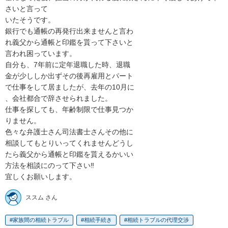
さいと言って

いたそうです。

銀行でも通帳の再発行出来ませんと言わ

れ義父から通帳と印鑑を貰って下さいと

言われ困っています。

自分も、7年前に定年退職した時、退職

金が少ししか出ずその後再雇用とパート

で仕事をして居ましたが、去年の10月に

、会社都合で辞させられました。

仕事を探しても、年齢制限で仕事見つか

りません。

色々な弁護士さん司法書士さんその他に

相談してもとりいってくれませんどうし

たら義父から通帳と印鑑を貰えるかいい

方法を相談にのって下さい‼　

宜しくお願いします。
ススム さん
家族間の相続トラブル
相続手続き
相続トラブルの代理交渉