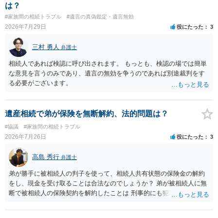
はありますが、 ・伯母様自身が分割協議に加わっていること ・御祖母
は？
様の意に反する遺産分割協議を行う実益が誰にあったかの立証が困難
#家族間の相続トラブル
#遺言の真偽鑑定・遺言無効
であること からすると、実際に遺産分割協議の効力が否定される可能
2026年7月29日
役にたった
3
性はそれほど高くない（立証のハードルは非常に高い）ということが
言えると思います。
三村 勇人
弁護士
相続人であれば検認に呼び出されます。 もっとも、検認の場では簡単
な意見を言うのみであり、遺言の無効を争うのであれば別途裁判をす
る必要がございます。
遺産相続で弟が保険を無断解約、法的問題は？
#協議
#家族間の相続トラブル
2026年7月26日
役にたった
3
高島 秀行
弁護士
弟が勝手に被相続人の判子を使って、相続人共有状態の保険金の解約
をし、現金を受け取ることは合法なのでしょうか？ 弟が被相続人に無
断で被相続人の保険契約を解約したことは 刑事的にも犯罪となる可能
性があり、民事的には無効だと思います。 保険会社で解約の際に提出
された書類のコピーを取得して、弁護士に面談で詳しい事情を話して