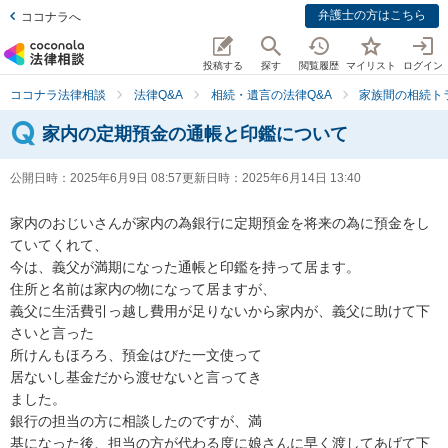
弁護士の方はこちら
ココナラへ
投稿する
探す
閲覧履歴
マイリスト
ログイン
ココナラ法律相談
法律Q&A
相続・遺言の法律Q&A
家族間の相続ト
家内の定期預金の通帳と印鑑について
公開日時：
2025年6月9日 08:57
更新日時：
2025年6月14日 13:40
家内のおじいさんが家内の為銀行に定期預金を将来の為に預金をし
ていてくれて、

今は、義父が満期になった通帳と印鑑を持って居ます。

住所と名前は家内の物になって居ますが、

義父に生活費引っ越し費用が足りないから家内が、義父に助けて下
さいと言った

所けんもほろろ、預金はびた一文使って

居ないし基金だから渡せないと言ってき

ました。

銀行の担当の方に相談したのですが、満

基になった後、担当の方が代わる度に娘さんに早く渡してあげて下