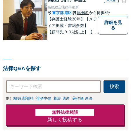
東京都
高島総合法律事務所
東京都
港区
新橋駅
から徒歩3分
|
【弁護士経験30年】【メデ
詳細を見
ィア掲載・書籍多数】
る
【顧問先３０社以上】【相
続・遺言関連書籍出版】
【年間相続案件20件以上】
ベテラン弁護士と若手の優
秀な弁護士で多様なニーズ
にお応えします。相続・遺
法律Q&Aを探す
産分割、遺留分問題でお困
りの方は是非一度ご相談く
ださい！
検索
例）
離婚 慰謝料
誹謗中傷
相続 遺産
著作物 違法
無料法律相談
新しく投稿する