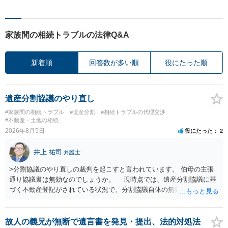
家族間の相続トラブルの法律Q&A
新着順
回答数が多い順
役にたった順
遺産分割協議のやり直し
#家族間の相続トラブル
#遺産分割
#相続トラブルの代理交渉
#不動産・土地の相続
2026年8月5日
役にたった
2
井上 祐司
弁護士
>分割協議のやり直しの裁判を起こすと言われています。 伯母の主張
通り協議書は無効なのでしょうか。 現時点では、遺産分割協議に基
づく不動産登記がされている状況で、分割協議自体の無効を裁判所が
認めたわけではないので、分割協議の効力に影響はありません。 先
方の訴訟の主張及び立証次第ですが、 ・御祖母様の認知能力に関する
医師の意見書、筆跡鑑定 が提出されればその効力が否定される可能性
故人の義兄が無断で遺言書を発見・提出、法的対処法