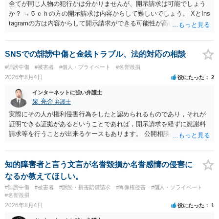
全てが同じ人物の犯行かは分かりませんが、開示請求は可能でしょう
か？ →５ｃｈの方の開示請求は内容からして難しいでしょう。 XとIns
tagramの方は内容からして開示請求ができる可能性が高いでしょう。
ただ、アカウントが削除されていると開示請求は失敗する可能性が高
いでしょう。７月中にアカウントが削除されている場合、今から進め
ても失敗する可能性が高いように思われます。 相手を特定できた場
SNSでの誹謗中傷と金銭トラブル、法的対応の相談
合、相手に全ての弁護士費用を負担させることは可能でしょうか？ →
#誹謗中傷
#被害者
#個人・プライベート
#名誉毀損
訴訟外の交渉で相手方が認めれば負担させることができるでしょう。
2026年8月4日
役にたった
2
訴訟で判決となった場合は、実際の弁護士費用が認められる場合と認
められない場合があり何ともいえないところでしょう。
インターネットに強い弁護士
泉 亮介
弁護士
実際にその人が権利侵害行為をしたと認められるものであり，それが
証明できる証拠があるということであれば，開示請求を経ずに慰謝料
請求等を行うことが出来るケースもあります。 公開相談の場では回答
は難しいかと思われますので，お手持ちの証拠資料を持参の上弁護士
に個別に相談されると良いでしょう。
知的障害者と言う文言が名誉毀損か名誉感情の侵害に
なるか教えてほしい。
#誹謗中傷
#被害者
#訴訟・損害賠償請求
#肖像権侵害
#個人・プライベート
#名誉毀損
2026年8月4日
役にたった
1