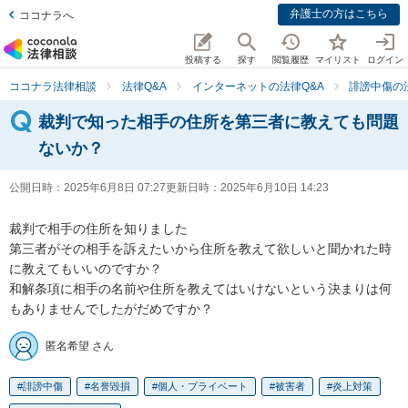
弁護士の方はこちら
ココナラへ
投稿する
探す
閲覧履歴
マイリスト
ログイン
ココナラ法律相談
法律Q&A
インターネットの法律Q&A
誹謗中傷の
裁判で知った相手の住所を第三者に教えても問題
ないか？
公開日時：
2025年6月8日 07:27
更新日時：
2025年6月10日 14:23
裁判で相手の住所を知りました

第三者がその相手を訴えたいから住所を教えて欲しいと聞かれた時
に教えてもいいのですか？

和解条項に相手の名前や住所を教えてはいけないという決まりは何
もありませんでしたがだめですか？
匿名希望 さん
誹謗中傷
名誉毀損
個人・プライベート
被害者
炎上対策