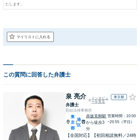
たします。
マイリストに入れる
この質問に回答した弁護士
泉 亮介
東京都
インタビュ
ーを見る
弁護士
彩結法律事務所
赤坂見附駅
営業時間：10:00
東
港
~20:55（平日）
京
から徒歩3
|
区
都
分
【全国対応】【初回相談無料／24時