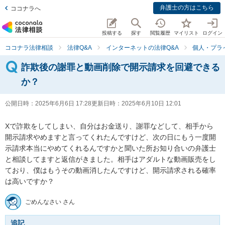
弁護士の方はこちら
ココナラへ
投稿する
探す
閲覧履歴
マイリスト
ログイン
ココナラ法律相談
法律Q&A
インターネットの法律Q&A
個人・プラ
詐欺後の謝罪と動画削除で開示請求を回避できる
か？
公開日時：
2025年6月6日 17:28
更新日時：
2025年6月10日 12:01
Xで詐欺をしてしまい、自分はお金送り、謝罪などして、相手から
開示請求やめますと言ってくれたんですけど、次の日にもう一度開
示請求本当にやめてくれるんですかと聞いた所お知り合いの弁護士
と相談してますと返信がきました。相手はアダルトな動画販売をし
ており、僕はもうその動画消したんですけど、開示請求される確率
は高いですか？
ごめんなさい さん
追記