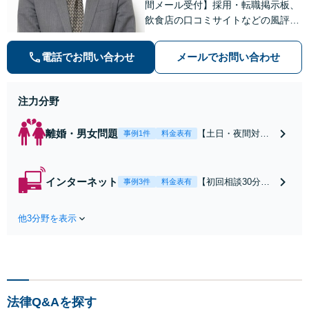
間メール受付】採用・転職掲示板、
飲食店の口コミサイトなどの風評被
害対策など実績あり！【刑事】犯罪
の種類を問わず相談可。可能な限り
電話でお問い合わせ
メールでお問い合わせ
早期対応で駆けつけサポート【労
働】不当解雇・残業代請求はおまか
せください
注力分野
離婚・男女問題
【土日・夜間対応
事例1件
料金表有
可】【初回相談30
分無料】「相手方
から書面を提示さ
インターネット
【初回相談30分無
事例3件
料金表有
れたら、サインす
料】状況に応じて
る前にご相談を」
手段を使い分け、
経験豊富な弁護士
他3分野を表示
適切な方法で投稿
が全力で交渉にあ
の削除・発信者情
たります！相手方
報開示請求をおこ
と直接話す精神的
ないます「企業や
負担を軽減「弁護
お店の風評被害対
士の交渉で慰謝料
策／売り上げ低下
金額アップ／減額
法律Q&Aを探す
防止のために尽