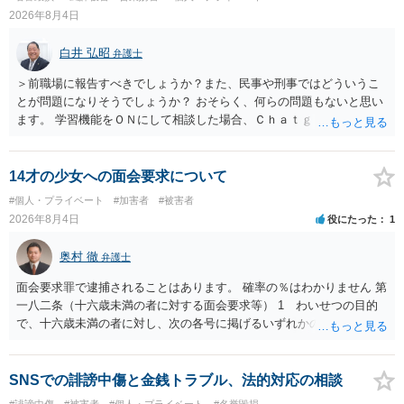
2026年8月4日
白井 弘昭
弁護士
＞前職場に報告すべきでしょうか？また、民事や刑事ではどういうこ
とが問題になりそうでしょうか？ おそらく、何らの問題もないと思い
ます。 学習機能をＯＮにして相談した場合、Ｃｈａｔｇｐｔがｏｐｅ
ｎＡＩに相談内容を蓄積し、他の質問者への何らかの回答の際に参照
する可能性がありますが、個人名や会社名を特定していない限り、一
般論として抽象化されて回答に織り込まれる可能性が生じるにすぎま
14才の少女への面会要求について
せんので、その情報自体が、秘密情報に当たるとは思えませんし、名
#個人・プライベート
#加害者
#被害者
誉棄損として、個人や会社に対する誹謗中傷の不特定多数への公開に
2026年8月4日
役にたった
1
当たるとも思われません。 もちろん、誰がその内容をｃｈａｔｇｐｔ
に入力したかも第三者にしられることはないので、個人や会社の特定
奥村 徹
弁護士
をせずに書き込んだことで（おそらく特定して書き込んだとして
も）、相談者さんが刑事民事の責任に問われることはないでしょう。
面会要求罪で逮捕されることはあります。 確率の％はわかりません 第
私見ながらご参考まで。
一八二条（十六歳未満の者に対する面会要求等） 1 わいせつの目的
で、十六歳未満の者に対し、次の各号に掲げるいずれかの行為をした
者（当該十六歳未満の者が十三歳以上である場合については、その者
が生まれた日より五年以上前の日に生まれた者に限る。）は、一年以
下の拘禁刑又は五十万円以下の罰金に処する。 一 威迫し、偽計を用
SNSでの誹謗中傷と金銭トラブル、法的対応の相談
い又は誘惑して面会を要求すること。 二 拒まれたにもかかわらず、
#誹謗中傷
#被害者
#個人・プライベート
#名誉毀損