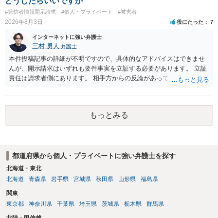
どうしたらいいですか
#発信者情報開示請求
#個人・プライベート
#被害者
2026年8月3日
役にたった
7
インターネットに強い弁護士
三村 勇人
弁護士
本件投稿記事の詳細が不明ですので、具体的なアドバイスはできませ
んが、開示請求はいずれも要件事実を立証する必要があります。 立証
責任は請求者側にあります。 相手方からの反論があっても、裁判官が
要件事実を満たしていると判断すれば、補充は求められません。 相手
方が口頭で反論したのは、仮処分は迅速性が要求されるためです。 書
面での反論となれば、より遅延する可能性がございます。 また、本件
もっとみる
はXのため、APのIPアドレスの保存期間の問題もございます。 開示請
求は法律知識が不可欠ですが、それだけでは足りず、実務を踏まえた
方法を選択することが重要です。
都道府県から個人・プライベートに強い弁護士を探す
北海道・東北
北海道
青森県
岩手県
宮城県
秋田県
山形県
福島県
関東
東京都
神奈川県
千葉県
埼玉県
茨城県
栃木県
群馬県