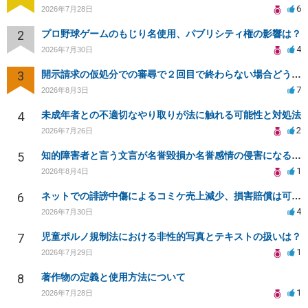
6
2026年7月28日
2
プロ野球ゲームのもじり名使用、パブリシティ権の影響は？
4
2026年7月30日
3
開示請求の仮処分での審尋で２回目で終わらない場合どうしたらいいですか
7
2026年8月3日
4
未成年者との不適切なやり取りが法に触れる可能性と対処法
2
2026年7月26日
5
知的障害者と言う文言が名誉毀損か名誉感情の侵害になるか教えてほしい。
1
2026年8月4日
6
ネットでの誹謗中傷によるコミケ売上減少、損害賠償は可能か？
4
2026年7月30日
7
児童ポルノ規制法における非性的写真とテキストの扱いは？
1
2026年7月29日
8
著作物の定義と使用方法について
1
2026年7月28日