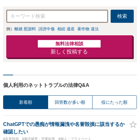
交渉も対応可」
力」加害者側の対
【完全個室対応】
応可：開示請求の
検索
意見照会が来たと
きの対処法、被害
例）
離婚 慰謝料
誹謗中傷
相続 遺産
著作物 違法
者との示談交渉
無料法律相談
新しく投稿する
個人利用のネットトラブルの法律Q&A
新着順
回答数が多い順
役にたった順
ChatGPTでの愚痴が情報漏洩や名誉毀損に該当するか
確認したい
#名誉毀損
#風評被害・営業妨害
#個人・プライベート