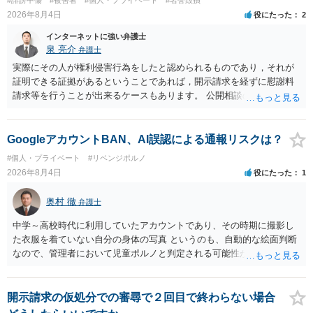
反復して面会を要求すること。 三 金銭その他の利益を供与し、又は
2026年8月4日
役にたった
2
その申込み若しくは約束をして面会を要求すること。 2前項の罪を犯
し、よってわいせつの目的で当該十六歳未満の者と面会をした者は、
インターネットに強い弁護士
二年以下の拘禁刑又は百万円以下の罰金に処する。
泉 亮介
弁護士
実際にその人が権利侵害行為をしたと認められるものであり，それが
証明できる証拠があるということであれば，開示請求を経ずに慰謝料
請求等を行うことが出来るケースもあります。 公開相談の場では回答
は難しいかと思われますので，お手持ちの証拠資料を持参の上弁護士
に個別に相談されると良いでしょう。
GoogleアカウントBAN、AI誤認による通報リスクは？
#個人・プライベート
#リベンジポルノ
2026年8月4日
役にたった
1
奥村 徹
弁護士
中学～高校時代に利用していたアカウントであり、その時期に撮影し
た衣服を着ていない自分の身体の写真 というのも、自動的な絵面判断
なので、管理者において児童ポルノと判定される可能性があります。
日本警察に連絡される可能性はあるでしょう。
開示請求の仮処分での審尋で２回目で終わらない場合