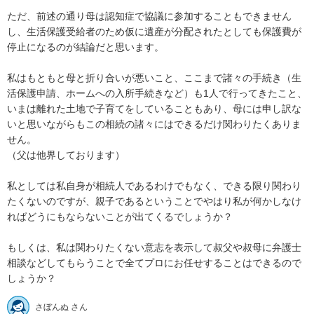
ただ、前述の通り母は認知症で協議に参加することもできません
し、生活保護受給者のため仮に遺産が分配されたとしても保護費が
停止になるのが結論だと思います。

私はもともと母と折り合いが悪いこと、ここまで諸々の手続き（生
活保護申請、ホームへの入所手続きなど）も1人で行ってきたこと、
いまは離れた土地で子育てをしていることもあり、母には申し訳な
いと思いながらもこの相続の諸々にはできるだけ関わりたくありま
せん。

（父は他界しております）

私としては私自身が相続人であるわけでもなく、できる限り関わり
たくないのですが、親子であるということでやはり私が何かしなけ
ればどうにもならないことが出てくるでしょうか？

もしくは、私は関わりたくない意志を表示して叔父や叔母に弁護士
相談などしてもらうことで全てプロにお任せすることはできるので
しょうか？
さぼんぬ さん