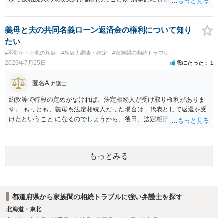
性があり、民事的には無効だと思います。 保険会社で解約の際に提出
された書類のコピーを取得して、弁護士に面談で詳しい事情を話して
相談 されたら良いと思います。
義母と夫の共同名義ローン返済金の権利について知り
たい
#不動産・土地の相続
#相続人調査・確定
#家族間の相続トラブル
2026年7月25日
役にたった
1
匿名A
弁護士
約款等で特段の定めがなければ、法定相続人が受け取り権利がありま
す。 もっとも、義母も法定相続人だった場合は、代表として返還を受
けたということ になるのでしょうから、後日、法定相続分に基づいて
精算を求めることは可能と思います。
もっとみる
都道府県から家族間の相続トラブルに強い弁護士を探す
北海道・東北