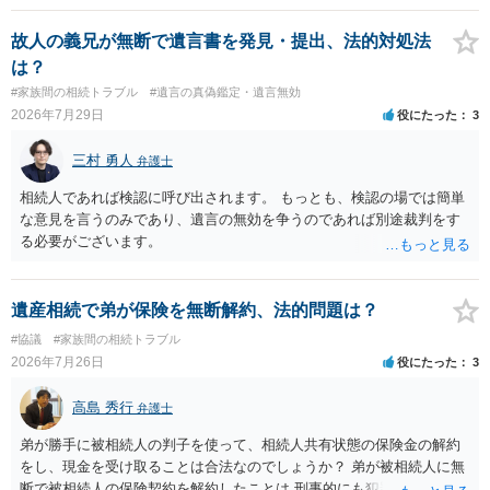
方の訴訟の主張及び立証次第ですが、 ・御祖母様の認知能力に関する
医師の意見書、筆跡鑑定 が提出されればその効力が否定される可能性
故人の義兄が無断で遺言書を発見・提出、法的対処法
はありますが、 ・伯母様自身が分割協議に加わっていること ・御祖母
は？
様の意に反する遺産分割協議を行う実益が誰にあったかの立証が困難
#家族間の相続トラブル
#遺言の真偽鑑定・遺言無効
であること からすると、実際に遺産分割協議の効力が否定される可能
2026年7月29日
役にたった
3
性はそれほど高くない（立証のハードルは非常に高い）ということが
言えると思います。
三村 勇人
弁護士
相続人であれば検認に呼び出されます。 もっとも、検認の場では簡単
な意見を言うのみであり、遺言の無効を争うのであれば別途裁判をす
る必要がございます。
遺産相続で弟が保険を無断解約、法的問題は？
#協議
#家族間の相続トラブル
2026年7月26日
役にたった
3
高島 秀行
弁護士
弟が勝手に被相続人の判子を使って、相続人共有状態の保険金の解約
をし、現金を受け取ることは合法なのでしょうか？ 弟が被相続人に無
断で被相続人の保険契約を解約したことは 刑事的にも犯罪となる可能