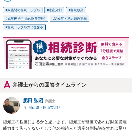
家族間の相続トラブル
遺産分割
相続放棄
成年後見(生前の財産管理)
認知症・意思疎通不能
相続トラブルの代理交渉
弁護士からの回答タイムライン
肥田 弘昭
弁護士
岡山県
>
岡山市北区
認知症の程度によるかと思います。認知症が軽度であれば財産管理
能力まで失ってないとして他の相続人と遺産分割協議をすれば足り