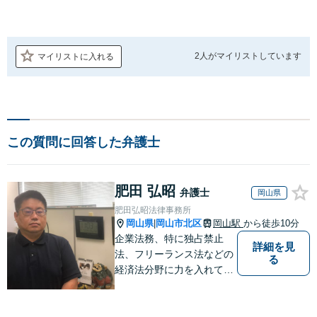
2人が
マイリストしています
マイリストに入れる
この質問に回答した弁護士
肥田 弘昭
弁護士
岡山県
肥田弘昭法律事務所
岡山県
岡山市北区
岡山駅
から徒歩10分
|
企業法務、特に独占禁止
詳細を見
法、フリーランス法などの
る
経済法分野に力を入れてい
ます！！！