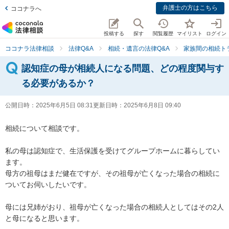
弁護士の方はこちら
ココナラへ
投稿する
探す
閲覧履歴
マイリスト
ログイン
ココナラ法律相談
法律Q&A
相続・遺言の法律Q&A
家族間の相続ト
認知症の母が相続人になる問題、どの程度関与す
る必要があるか？
公開日時：
2025年6月5日 08:31
更新日時：
2025年6月8日 09:40
相続について相談です。

私の母は認知症で、生活保護を受けてグループホームに暮らしてい
ます。

母方の祖母はまだ健在ですが、その祖母が亡くなった場合の相続に
ついてお伺いしたいです。

母には兄姉がおり、祖母が亡くなった場合の相続人としてはその2人
と母になると思います。
