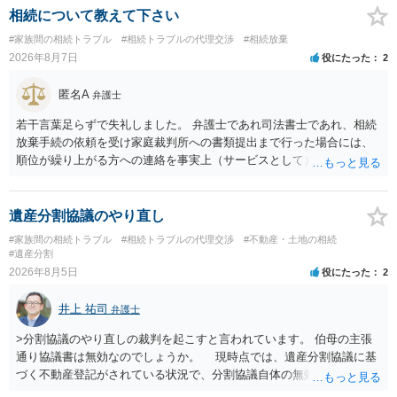
相続について教えて下さい
#家族間の相続トラブル
#相続トラブルの代理交渉
#相続放棄
2026年8月7日
役にたった
2
匿名A
弁護士
若干言葉足らずで失礼しました。 弁護士であれ司法書士であれ、相続
放棄手続の依頼を受け家庭裁判所への書類提出まで行った場合には、
順位が繰り上がる方への連絡を事実上（サービスとして）行うことは
あります。その「連絡」だけを弁護士が業務としてお受けすることは
できない、という意味でした。
遺産分割協議のやり直し
#家族間の相続トラブル
#相続トラブルの代理交渉
#不動産・土地の相続
#遺産分割
2026年8月5日
役にたった
2
井上 祐司
弁護士
>分割協議のやり直しの裁判を起こすと言われています。 伯母の主張
通り協議書は無効なのでしょうか。 現時点では、遺産分割協議に基
づく不動産登記がされている状況で、分割協議自体の無効を裁判所が
認めたわけではないので、分割協議の効力に影響はありません。 先