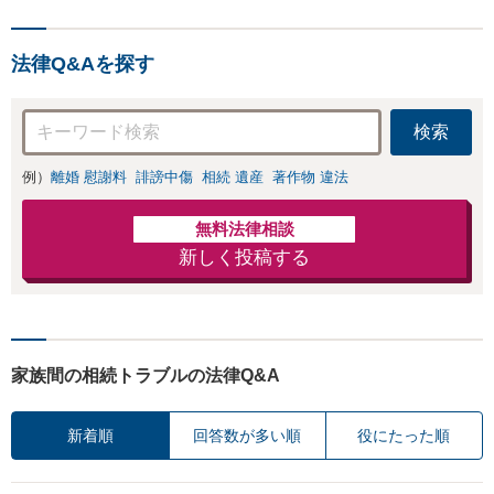
法律Q&Aを探す
検索
例）
離婚 慰謝料
誹謗中傷
相続 遺産
著作物 違法
無料法律相談
新しく投稿する
家族間の相続トラブルの法律Q&A
新着順
回答数が多い順
役にたった順