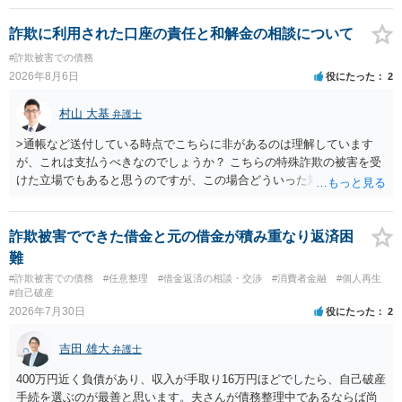
詐欺に利用された口座の責任と和解金の相談について
#詐欺被害での債務
2026年8月6日
役にたった
2
村山 大基
弁護士
>通帳など送付している時点でこちらに非があるのは理解しています
が、これは支払うべきなのでしょうか？ こちらの特殊詐欺の被害を受
けた立場でもあると思うのですが、この場合どういった対処が必要で
しょうか？ →依頼するかどうかは別にして、弁護士に相談に行った方
がいいとは思います。 そもそも、特殊詐欺関係なく旦那さんの行為
は法に触れる可能性もあります。 ＞100万を支払わず穏便に和解する
詐欺被害でできた借金と元の借金が積み重なり返済困
ことは可能でしょうか？ →一般的には難しいです。相談者さんも１０
難
０万円の被害を受けたとして、１円も払わないで和解したいと言われ
#詐欺被害での債務
#任意整理
#借金返済の相談・交渉
#消費者金融
#個人再生
たら、 できるだけ重い刑罰を与えて欲しい、と思われるのではない
#自己破産
でしょうか。 ＞弁護士さんに入ってもらうことで支払額が下がること
2026年7月30日
役にたった
2
はありますか？ そこはあり得ます、ただ、弁護士費用かけるならその
分賠償に回すことも考えられるので、 兼ね合いは考えてみましょう。
吉田 雄大
弁護士
400万円近く負債があり、収入が手取り16万円ほどでしたら、自己破産
手続を選ぶのが最善と思います。夫さんが債務整理中であるならば尚