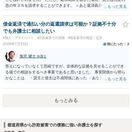
息の年３％を請求することができます。 ＞あと返済義務はありますか
借りたお金の返済か、勝手につけられた利息がが分かりませんが、借
りたお金は返さなければいけませんし、勝手につけた利息は返済不要
です。 以上、ご参考まで。
借金返済で過払い分の返還請求は可能か？証拠不十分
でも弁護士に相談したい
#個人・プライベート
#詐欺被害での債務
#借金返済の相談・交渉
2026年7月23日
役にたった
2
鬼沢 健士
弁護士
答えになっていなくて恐縮ですが、全体的な証拠を見せることができ
る場での相談をするべき事案であると思いました。 事実関係から明ら
かなことは、 ・貸主と借主は不貞関係にあった ・あなたから相手に金
銭を振り込んだ形跡がある ということでしょう。 相手の反論として予
想されるのは、 ・もらったものだ ・貸したかもしれないが、不法原因
給付ではない でしょう。 書かれた情報だけからは、不法原因給付であ
もっとみる
るといえそうなものはありませんでした。 不貞当事者間での貸金だか
らといって不法原因給付になるわけではありません。 あなたが性行為
をしたくてお金を払ってお願いしていたという事情などが必要です。
都道府県から詐欺被害での債務に強い弁護士を探す