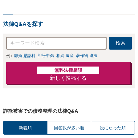
法律Q&Aを探す
検索
例）
離婚 慰謝料
誹謗中傷
相続 遺産
著作物 違法
無料法律相談
新しく投稿する
詐欺被害での債務整理の法律Q&A
新着順
回答数が多い順
役にたった順