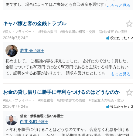
更ですし、場合によってはご夫婦とも自己破産を選択する方法もある
と思います。
キャバ嬢と客の金銭トラブル
#個人・プライベート
#時効の援用
#借金返済の相談・交渉
#詐欺被害での債務
2026年7月24日
役にたった
2
若井 亮
弁護士
初めまして。 ご相談内容を拝見しました。 あげたのではなく貸した、
金額についても30万円ではなく50万円であると主張する相手方におい
て、証明をする必要があります。 請求を受けたとしても、もらったも
のであることを伝え、貸したというのであれば証拠を出すよう申し入
れることになるでしょう。 請求があるまでは、こちらからアクション
を起こす必要はないかと思います。
お金の貸し借りに勝手に年利をつけるのはどうなのか
#個人・プライベート
#闇金被害
#詐欺被害での債務
#借金返済の相談・交渉
2026年7月24日
役にたった
2
借金・債務整理に強い弁護士
白井 弘昭
弁護士
＞年利を勝手に付けることはどうなのですか。 合意なく利息を付ける
ことは許されません。 ただし、返済期限を過ぎた場合、貸主は法定利