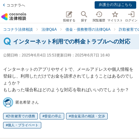
弁護士の方はこちら
ココナラへ
投稿する
探す
閲覧履歴
マイリスト
ログイン
ココナラ法律相談
法律Q&A
借金・債務整理の法律Q&A
詐欺被害で
インターネット利用での料金トラブルへの対応
公開日時：
2025年6月4日 15:53
更新日時：
2025年6月7日 16:40
インターネットのアプリやサイトで、メールアドレスや個人情報を
登録し、利用しただけでお金を請求されてしまうことはあるのでし
ょうか？

もしあった場合私はどのような対応を取ればいいのでしょうか？
匿名希望 さん
詐欺被害での債務
督促の停止
借金返済の相談・交渉
個人・プライベート