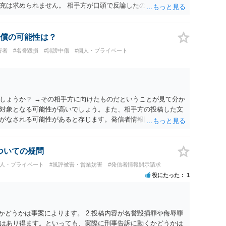
充は求められません。 相手方が口頭で反論したのは、仮処分は
反論となれば、より遅延する可能性がございます。 また、本件
の問題もございます。 開示請求は法律知識が不可欠ですが、それ
択することが重要です。
償の可能性は？
害者
#名誉毀損
#誹謗中傷
#個人・プライベート
しょうか？ →その相手方に向けたものだということが見て分か
対象となる可能性が高いでしょう。また、相手方の投稿した文
がなされる可能性があると存じます。発信者情報開示請求が進
に、意見照会がなされます。アカウント情報開示の場合は、ア
ます。 また、された場合賠償金はいくらでしょうか。 →ケー
単位まで様々でしょう。裁判外であれば交渉して相手方の請求
についての疑問
しょう。
個人・プライベート
#風評被害・営業妨害
#発信者情報開示請求
役にたった
1
かどうかは事案によります。 2.投稿内容が名誉毀損罪や侮辱罪
はあり得ます。といっても、実際に刑事告訴に動くかどうかは