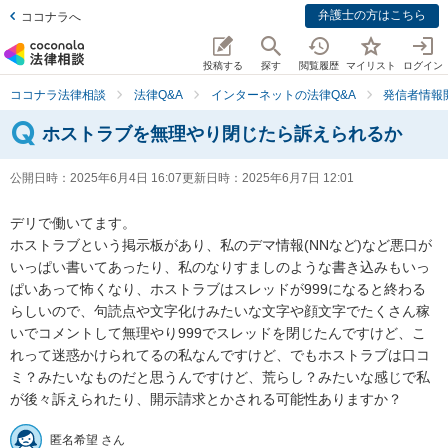
弁護士の方はこちら
ココナラへ
投稿する
探す
閲覧履歴
マイリスト
ログイン
ココナラ法律相談
法律Q&A
インターネットの法律Q&A
発信者情報
ホストラブを無理やり閉じたら訴えられるか
公開日時：
2025年6月4日 16:07
更新日時：
2025年6月7日 12:01
デリで働いてます。

ホストラブという掲示板があり、私のデマ情報(NNなど)など悪口が
いっぱい書いてあったり、私のなりすましのような書き込みもいっ
ぱいあって怖くなり、ホストラブはスレッドが999になると終わる
らしいので、句読点や文字化けみたいな文字や顔文字でたくさん稼
いでコメントして無理やり999でスレッドを閉じたんですけど、こ
れって迷惑かけられてるの私なんですけど、でもホストラブは口コ
ミ？みたいなものだと思うんですけど、荒らし？みたいな感じで私
が後々訴えられたり、開示請求とかされる可能性ありますか？
匿名希望 さん