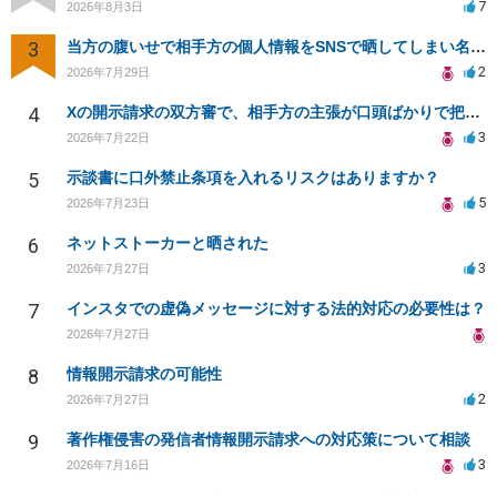
7
2026年8月3日
3
当方の腹いせで相手方の個人情報をSNSで晒してしまい名誉毀損させてしまったかもしれない
2
2026年7月29日
4
Xの開示請求の双方審で、相手方の主張が口頭ばかりで把握しきれません
3
2026年7月22日
5
示談書に口外禁止条項を入れるリスクはありますか？
5
2026年7月23日
6
ネットストーカーと晒された
3
2026年7月27日
7
インスタでの虚偽メッセージに対する法的対応の必要性は？
2026年7月27日
8
情報開示請求の可能性
2
2026年7月27日
9
著作権侵害の発信者情報開示請求への対応策について相談
3
2026年7月16日