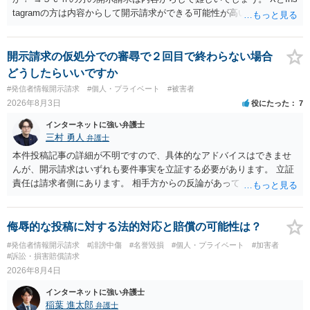
tagramの方は内容からして開示請求ができる可能性が高いでしょう。
ただ、アカウントが削除されていると開示請求は失敗する可能性が高
いでしょう。７月中にアカウントが削除されている場合、今から進め
ても失敗する可能性が高いように思われます。 相手を特定できた場
開示請求の仮処分での審尋で２回目で終わらない場合
合、相手に全ての弁護士費用を負担させることは可能でしょうか？ →
どうしたらいいですか
訴訟外の交渉で相手方が認めれば負担させることができるでしょう。
#発信者情報開示請求
#個人・プライベート
#被害者
訴訟で判決となった場合は、実際の弁護士費用が認められる場合と認
2026年8月3日
役にたった
7
められない場合があり何ともいえないところでしょう。
インターネットに強い弁護士
三村 勇人
弁護士
本件投稿記事の詳細が不明ですので、具体的なアドバイスはできませ
んが、開示請求はいずれも要件事実を立証する必要があります。 立証
責任は請求者側にあります。 相手方からの反論があっても、裁判官が
要件事実を満たしていると判断すれば、補充は求められません。 相手
方が口頭で反論したのは、仮処分は迅速性が要求されるためです。 書
面での反論となれば、より遅延する可能性がございます。 また、本件
侮辱的な投稿に対する法的対応と賠償の可能性は？
はXのため、APのIPアドレスの保存期間の問題もございます。 開示請
#発信者情報開示請求
#誹謗中傷
#名誉毀損
#個人・プライベート
#加害者
求は法律知識が不可欠ですが、それだけでは足りず、実務を踏まえた
#訴訟・損害賠償請求
方法を選択することが重要です。
2026年8月4日
インターネットに強い弁護士
稲葉 進太郎
弁護士