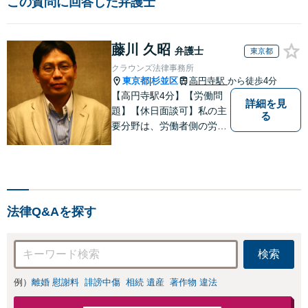
この質問に回答した弁護士
藤川 久昭
弁護士
東京都
クラウンズ法律事務所
東京都
杉並区
高円寺駅
から徒歩4分
|
【高円寺駅4分】【労働問
詳細を見
題】【休日面談可】私の主
る
要分野は、労働者側の労働
事件、企業法務（顧問先約
４０社）、破産・再生・任
意整理です。相談件数、訴
訟案件、交渉案件を数多く
担当しています。依頼人さ
法律Q&Aを探す
まにとって、最大限の効用
を得られるように頑張って
います。
検索
例）
離婚 慰謝料
誹謗中傷
相続 遺産
著作物 違法