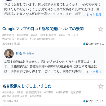
本当に反省しています。開示請求されるでしょうか？ →その相手方に
向けたものだということが見て分かる形で投稿されたのであれば、開
示請求の対象となる可能性が高いでしょう。また、相手方の投稿した
文章からすると、実際に発信者情報開示請求がなされる可能性がある
と存じます。発信者情報開示請求が進むと、投稿に使った回線の契約
者のところに、意見照会がなされます。アカウント情報開示の場合
Googleマップの口コミ訴訟問題についての疑問
は、アカウントの登録メールに意見照会がなされます。 また、された
#名誉毀損
#誹謗中傷
#訴訟・損害賠償請求
#個人・プライベート
場合賠償金はいくらでしょうか。 →ケースバイケースであり、数万円
#風評被害・営業妨害
#発信者情報開示請求
から１００万単位まで様々でしょう。裁判外であれば交渉して相手方
2026年8月1日
役にたった
1
の請求額から減額することを試みることとなるでしょう。
川添 圭
弁護士
1.話す義務はありません。話した方がよいかどうかは事案によりま
す。 2.投稿内容が名誉毀損罪や侮辱罪の構成要件に該当する場合に
は、刑事告訴はあり得ます。といっても、実際に刑事告訴に動くかど
うかは事案によります。 3.これも事案によりますが、半年から1年程度
です。Googleは電話番号の開示請求もできることが多いので、少しで
も特定可能になるよう、複数ルートで開示請求が行われることが多い
名誉毀損をしてしまいました
です。さらにいえば、利用者からの口コミ投稿の場合、開示請求者は
#名誉毀損
#訴訟・損害賠償請求
#加害者
#風評被害・営業妨害
ある程度対象者を特定できている（ただし証拠による裏付けか必要な
#発信者情報開示請求
#誹謗中傷
ので発信者情報開示請求をする）というケースが比較的多いと思われ
2026年7月31日
役にたった
1
ます。