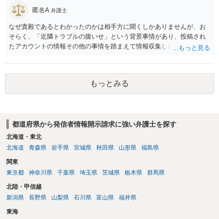
匿名A
弁護士
なぜ貴殿であるとわかったのかは相手方に聞くしかありませんが、お
そらく、「近隣トラブルの腹いせ」という背景事情があり、投稿され
たアカウントの情報その他の事情を踏まえて情報収集した結果、この
ような投稿をするのは貴殿しかいないと推測したもので、これに対し
貴殿が投稿した事実を認めてしまったことで「答え合わせ」になって
しまったのではないでしょうか。 相手方の動きについても、相手方次
もっとみる
第ですので何とも言えません。公開の場で回答するには情報が乏し
く、ここで詳細を明らかにすることは事案の特定に繋がってしまうの
で、弁護士へ直接相談した方がよいです。
都道府県から発信者情報開示請求に強い弁護士を探す
北海道・東北
北海道
青森県
岩手県
宮城県
秋田県
山形県
福島県
関東
東京都
神奈川県
千葉県
埼玉県
茨城県
栃木県
群馬県
北陸・甲信越
新潟県
長野県
山梨県
石川県
富山県
福井県
東海