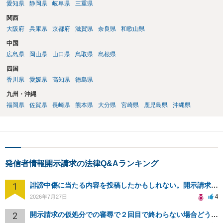
愛知県
静岡県
岐阜県
三重県
関西
大阪府
兵庫県
京都府
滋賀県
奈良県
和歌山県
中国
広島県
岡山県
山口県
鳥取県
島根県
四国
香川県
愛媛県
高知県
徳島県
九州・沖縄
福岡県
佐賀県
長崎県
熊本県
大分県
宮崎県
鹿児島県
沖縄県
発信者情報開示請求の法律Q&Aランキング
1
誹謗中傷に当たる内容を投稿したかもしれない。開示請求や民事刑事裁判に発展しうるのか教えて欲しい。
4
2026年7月27日
2
開示請求の仮処分での審尋で２回目で終わらない場合どうしたらいいですか