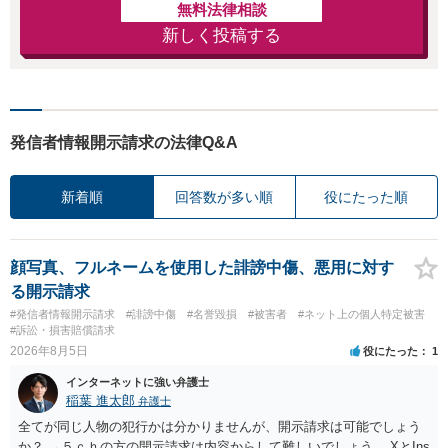
無料法律相談
新しく投稿する
発信者情報開示請求の法律Q&A
新着順
回答数が多い順
役にたった順
顔写真、フルネームを使用した誹謗中傷、悪用に対す
る開示請求
#発信者情報開示請求
#誹謗中傷
#名誉毀損
#被害者
#ネット上の個人特定被害
#訴訟・損害賠償請求
2026年8月5日
役にたった
1
インターネットに強い弁護士
稲葉 進太郎
弁護士
全てが同じ人物の犯行かは分かりませんが、開示請求は可能でしょう
か？ →５ｃｈの方の開示請求は内容からして難しいでしょう。 XとIns