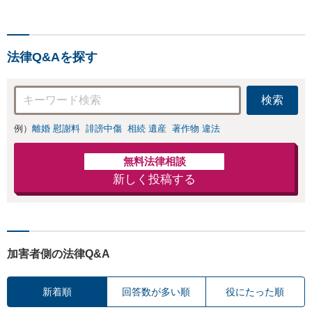
ノ・児童買春・児童福祉
法・青少年条例）・ネット
犯罪（名誉毀損・わいせつ
物・不正アクセス・リベン
法律Q&Aを探す
ジポルノ罪等）に非常に詳
しい弁護士です
検索
例）
離婚 慰謝料
誹謗中傷
相続 遺産
著作物 違法
無料法律相談
新しく投稿する
加害者側の法律Q&A
新着順
回答数が多い順
役にたった順