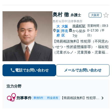
奥村 徹
弁護士
大阪府
奥村＆田中法律事務所
南森町駅
営業時間：09:3
大
大阪
0~17:30（平
阪
市北
から徒歩
|
府
区
日）
7分
【簡易相談無料】性犯罪（不同意わ
いせつ・性的姿態撮影罪）・福祉犯
（児童ポルノ・児童買春・児童福祉
法・青少年条例）・ネット犯罪（名
誉毀損・わいせつ物・不正アクセス
等）に非常に詳しい弁護士です
電話でお問い合わせ
メールでお問い合わせ
注力分野
刑事事件
【簡易相談無料】性犯罪
事例5件
料金表有
（不同意性交・不同意わい
せつ）・福祉犯（児童ポル