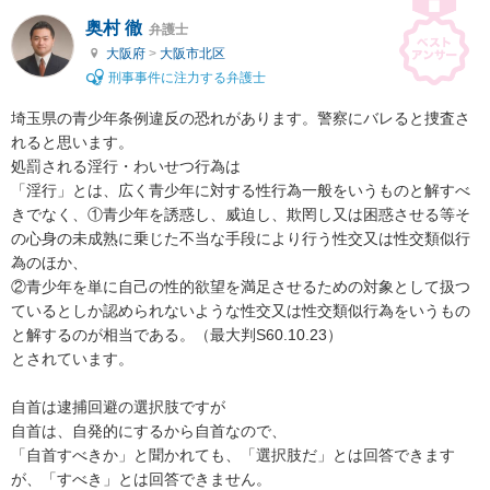
奥村 徹
弁護士
大阪府
>
大阪市北区
刑事事件に注力する弁護士
埼玉県の青少年条例違反の恐れがあります。警察にバレると捜査さ
れると思います。

処罰される淫行・わいせつ行為は

「淫行」とは、広く青少年に対する性行為一般をいうものと解すべ
きでなく、①青少年を誘惑し、威迫し、欺罔し又は困惑させる等そ
の心身の未成熟に乗じた不当な手段により行う性交又は性交類似行
為のほか、

②青少年を単に自己の性的欲望を満足させるための対象として扱つ
ているとしか認められないような性交又は性交類似行為をいうもの
と解するのが相当である。（最大判S60.10.23）

とされています。

自首は逮捕回避の選択肢ですが

自首は、自発的にするから自首なので、

「自首すべきか」と聞かれても、「選択肢だ」とは回答できます
が、「すべき」とは回答できません。
