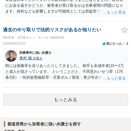
にお金を返すかどうか、被害者が受け取るかは当事者間の問題になり
ます。前科なども影響しますが可能性としては窃盗罪ですので、逮捕
勾留や略式起訴などの可能性もあります。ご参考にしてください。
過去のやり取りで法的リスクがあるか知りたい
#加害者
#児童ポルノ・わいせつ物頒布等
2026年8月5日
役にたった
2
刑事事件に強い弁護士
奥村 徹
弁護士
時には画像等を送りあったりしてきました。 相手も未成年者(15〜17)
と成人が混ざっています。 ということだと、不同意わいせつ罪（176
条3項）・性的姿態撮影罪・児童ポルノ製造・青少年条例違反（わいせ
つ行為 児童ポルノ要求）などが検討されます。 重い罪もあるの
で、警察にバレれば、それなりの捜査を受けるでしょう。
もっとみる
都道府県から加害者に強い弁護士を探す