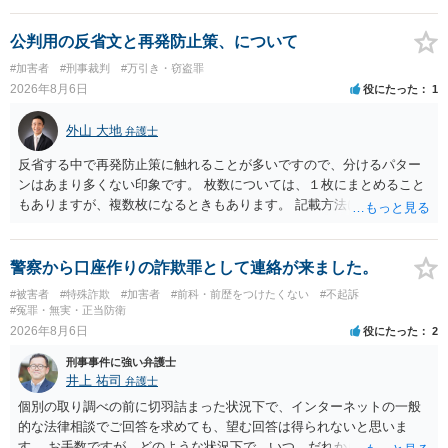
公判用の反省文と再発防止策、について
#加害者
#刑事裁判
#万引き・窃盗罪
2026年8月6日
役にたった
1
外山 大地
弁護士
反省する中で再発防止策に触れることが多いですので、分けるパター
ンはあまり多くない印象です。 枚数については、１枚にまとめること
もありますが、複数枚になるときもあります。 記載方法については、
手書きかどうかで裁判官に与える印象が大きく変わることはないと思
います。 したがいまして、いずれも良いかと考えます。
警察から口座作りの詐欺罪として連絡が来ました。
#被害者
#特殊詐欺
#加害者
#前科・前歴をつけたくない
#不起訴
#冤罪・無実・正当防衛
2026年8月6日
役にたった
2
刑事事件に強い弁護士
井上 祐司
弁護士
個別の取り調べの前に切羽詰まった状況下で、インターネットの一般
的な法律相談でご回答を求めても、望む回答は得られないと思いま
す。 お手数ですが、どのような状況下で、いつ、だれからどのような