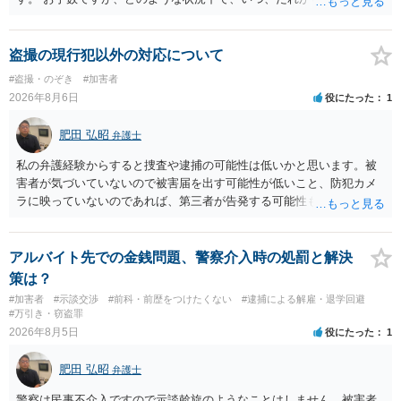
経緯で口座の提供を頼まれ開設したか、それによる詐欺等の収益がど
の程度だと聞いているのかということについて、お近くで詳細な法律
相談を受けられたうえで対処方法を探された方がよいと思われます。
盗撮の現行犯以外の対応について
一般論でいえば、任意取り調べの場合、ＩＣレコーダーを持参して取
#盗撮・のぞき
#加害者
り調べ内容を録音することは必須だと考えます。
2026年8月6日
役にたった
1
肥田 弘昭
弁護士
私の弁護経験からすると捜査や逮捕の可能性は低いかと思います。被
害者が気づいていないので被害届を出す可能性が低いこと、防犯カメ
ラに映っていないのであれば、第三者が告発する可能性も低いこと、
証拠は削除されていることからです。但し、「電車内で携帯で対面に
座る女性を盗撮(全体像写真1枚と5秒程度の動画)してしまいました。下
着や胸など強調したものではありません。」とありますが、少なくと
アルバイト先での金銭問題、警察介入時の処罰と解決
も捜査段階では性的姿態等撮影罪の被疑事実で逮捕勾留されるケース
策は？
が私の弁護経験では多くなった印象です（最終的には不起訴ないし各
#加害者
#示談交渉
#前科・前歴をつけたくない
#逮捕による解雇・退学回避
都道府県の迷惑防止条例違反になることもあります）。2度としないこ
#万引き・窃盗罪
とをお勧めいたします。ご参考にしてください。
2026年8月5日
役にたった
1
肥田 弘昭
弁護士
警察は民事不介入ですので示談斡旋のようなことはしません。被害者