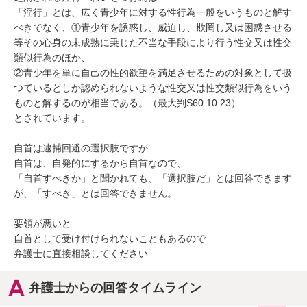
「淫行」とは、広く青少年に対する性行為一般をいうものと解す
べきでなく、①青少年を誘惑し、威迫し、欺罔し又は困惑させる
等その心身の未成熟に乗じた不当な手段により行う性交又は性交
類似行為のほか、

②青少年を単に自己の性的欲望を満足させるための対象として扱
つているとしか認められないような性交又は性交類似行為をいう
ものと解するのが相当である。（最大判S60.10.23）

とされています。

自首は逮捕回避の選択肢ですが

自首は、自発的にするから自首なので、

「自首すべきか」と聞かれても、「選択肢だ」とは回答できます
が、「すべき」とは回答できません。

要領が悪いと

自首として受け付けられないこともあるので

弁護士に直接相談してください
弁護士からの回答タイムライン