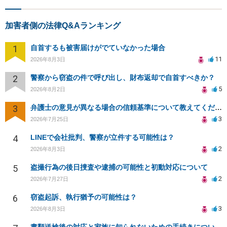
加害者側の法律Q&Aランキング
1
自首するも被害届けがでていなかった場合
11
2026年8月3日
2
警察から窃盗の件で呼び出し、財布返却で自首すべきか？
5
2026年8月2日
3
弁護士の意見が異なる場合の信頼基準について教えてください
3
2026年7月25日
4
LINEで会社批判、警察が立件する可能性は？
2
2026年8月3日
5
盗撮行為の後日捜査や逮捕の可能性と初動対応について
2
2026年7月27日
6
窃盗起訴、執行猶予の可能性は？
3
2026年8月3日