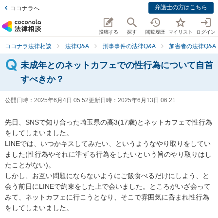
弁護士の方はこちら
ココナラへ
投稿する
探す
閲覧履歴
マイリスト
ログイン
ココナラ法律相談
法律Q&A
刑事事件の法律Q&A
加害者の法律Q&A
未成年とのネットカフェでの性行為について自首
すべきか？
公開日時：
2025年6月4日 05:52
更新日時：
2025年6月13日 06:21
先日、SNSで知り合った埼玉県の高3(17歳)とネットカフェで性行為
をしてしまいました。

LINEでは、いつかキスしてみたい、というようなやり取りをしてい
ました(性行為やそれに準ずる行為をしたいという旨のやり取りはし
たことがない)。

しかし、お互い問題にならないようにご飯食べるだけにしよう、と
会う前日にLINEで約束をした上で会いました。ところがいざ会って
みて、ネットカフェに行こうとなり、そこで雰囲気に呑まれ性行為
をしてしまいました。
