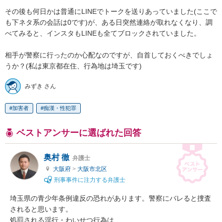
その後も何日かは普通にLINEでトークを送りあっていました(ここで
も下ネタ系の会話は0です)が、ある日突然連絡が取れなくなり、調
べてみると、インスタもLINEも全てブロックされていました。

相手が警察に行ったのか心配なのですが、自首しておくべきでしょ
うか？(私は東京都在住、行為地は埼玉です)
みずき さん
加害者
痴漢・性犯罪
ベストアンサーに選ばれた回答
奥村 徹
弁護士
大阪府
>
大阪市北区
刑事事件に注力する弁護士
埼玉県の青少年条例違反の恐れがあります。警察にバレると捜査
されると思います。

処罰される淫行・わいせつ行為は
