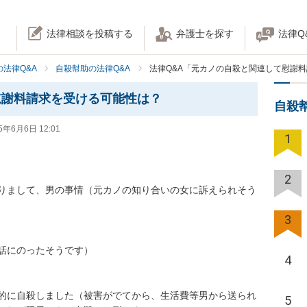
法律相談を投稿する
弁護士を探す
法律Q
法律Q&A
自殺幇助の法律Q&A
法律Q&A「元カノの自殺と関連して慰謝
慰謝料請求を受ける可能性は？
自殺
5年6月6日 12:01
1
2
ありまして、男の事情（元カノの知り合いの女に訴えられそう
3
話にのったそうです）

4
的に自殺しました（被害がでてから、生活費等男から送られ
5