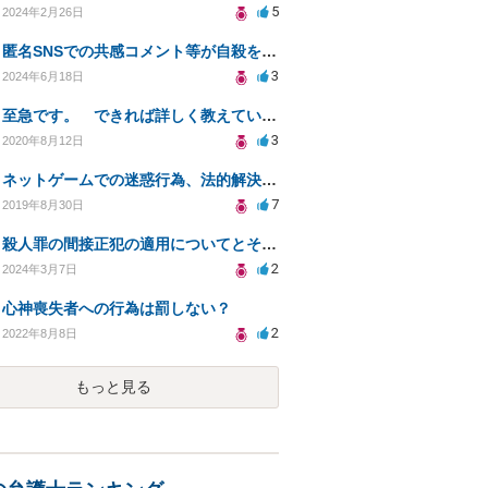
5
2024年2月26日
匿名SNSでの共感コメント等が自殺を促す罪に問えるか
3
2024年6月18日
至急です。 できれば詳しく教えていただきたいなと思っております。
3
2020年8月12日
ネットゲームでの迷惑行為、法的解決は可能か？
7
2019年8月30日
殺人罪の間接正犯の適用についてとその条件
2
2024年3月7日
心神喪失者への行為は罰しない？
2
2022年8月8日
もっと見る