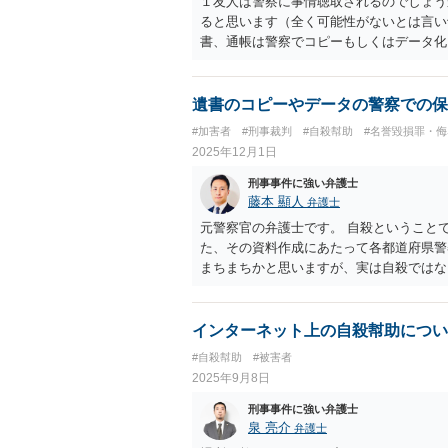
１友人は警察に事情聴取されるのでしょう
ると思います（全く可能性がないとは言い
書、通帳は警察でコピーもしくはデータ化
のでは無いかなと思います。 ３データ化
→警察次第ですが、全ページがコピーされ
遺書のコピーやデータの警察での保
#加害者
#刑事裁判
#自殺幇助
#名誉毀損罪・侮
2025年12月1日
刑事事件に強い弁護士
藤本 顯人
弁護士
元警察官の弁護士です。 自殺ということ
た、その資料作成にあたって各都道府県警
まちまちかと思いますが、実は自殺ではな
いると思います。 ご参考になれば幸いで
インターネット上の自殺幇助につい
#自殺幇助
#被害者
2025年9月8日
刑事事件に強い弁護士
泉 亮介
弁護士