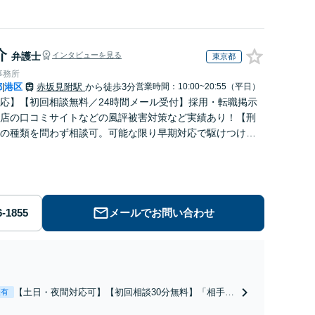
介
弁護士
インタビューを見る
東京都
事務所
都
港区
赤坂見附駅
から徒歩3分
営業時間：10:00~20:55（平日）
|
応】【初回相談無料／24時間メール受付】採用・転職掲示
店の口コミサイトなどの風評被害対策など実績あり！【刑
の種類を問わず相談可。可能な限り早期対応で駆けつけサ
労働】不当解雇・残業代請求はおまかせください
メールでお問い合わせ
【土日・夜間対応可】【初回相談30分無料】「相手方
表有
から書面を提示されたら、サインする前にご相談を」