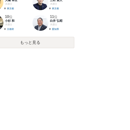
大橋 卓生
三村 勇人
弁護士
弁護士
東京都
東京都
10
11
位
位
小杉 和
白井 弘昭
弁護士
弁護士
京都府
愛知県
もっと見る