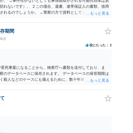
か。 →事件性がないとしても事情聴取がされる可能性自体はあ
切れないです）。 ２この場合、遺書、連帯保証人の書類、借用
されるのでしょうか。 →警察の方で資料としてコピー等はする
されるなら通帳は１ページずつコピーをとられるのでしょうか。
る可能性はあると思います。 以上ご参考までに。
存期間
辱罪
役にたった
2
で変死事案になることから、検察庁へ書類を送付しており、ま
察のデータベースに保存されます。 データベースの保管期限は
く殺人などのケースにも備えるために、数十年単位で保存して
す。
て