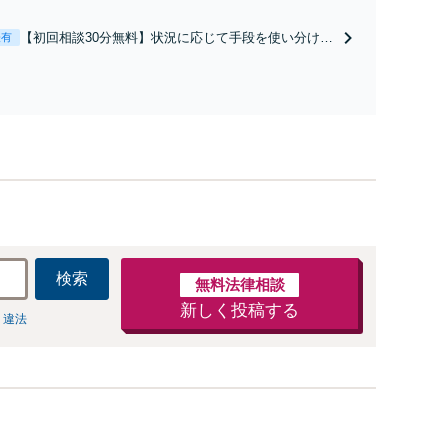
経験豊富な弁護士が全力で交渉にあたります！相手方
と直接話す精神的負担を軽減「弁護士の交渉で慰謝料
【初回相談30分無料】状況に応じて手段を使い分け、
表有
金額アップ／減額交渉も対応可」【完全個室対応】
適切な方法で投稿の削除・発信者情報開示請求をおこ
ないます「企業やお店の風評被害対策／売り上げ低下
防止のために尽力」加害者側の対応可：開示請求の意
見照会が来たときの対処法、被害者との示談交渉
検索
無料法律相談
新しく投稿する
 違法