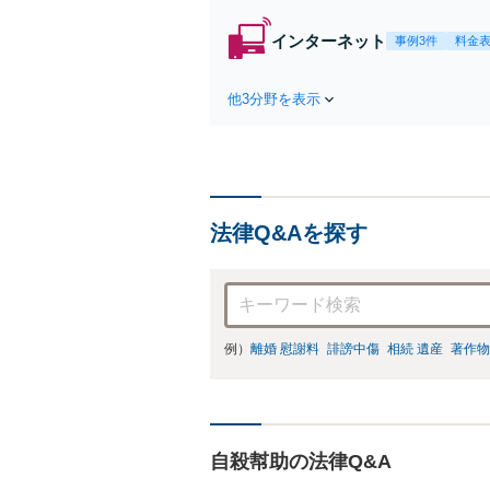
インターネット
事例3件
料金
他3分野を表示
法律Q&Aを探す
例）
離婚 慰謝料
誹謗中傷
相続 遺産
著作物
自殺幇助の法律Q&A