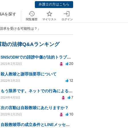
弁護士の方はこちら
&Aを探す
閲覧履歴
マイリスト
ログイン
料請求を受ける可能性は？」
幇助の法律Q&Aランキング
SNSのDMでの誹謗中傷が法的トラブルに発展するか？
20
2021年2月22日
殺人教唆と謝罪強要罪について
12
2022年3月2日
もう限界です。ネットでの行為による殺人罪の可能性についての質問
7
2024年4月5日
次の言動は自殺教唆にあたりますか？
10
2022年2月25日
自殺教唆罪の成立条件とLINEメッセージの影響は？