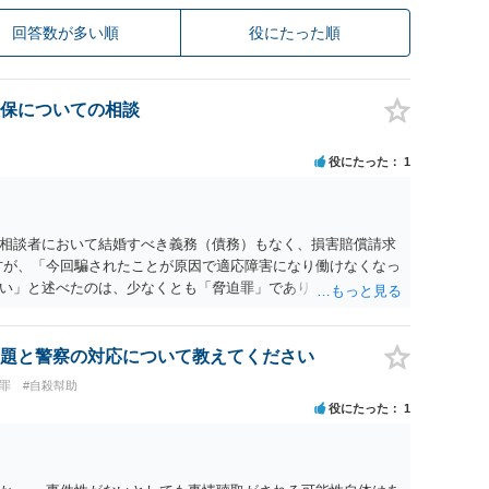
回答数が多い順
役にたった順
保についての相談
役にたった
1
相談者において結婚すべき義務（債務）もなく、損害賠償請求
方が、「今回騙されたことが原因で適応障害になり働けなくなっ
い」と述べたのは、少なくとも「脅迫罪」であり、場合によっ
という「強要罪」にあたりうる行為の可能性もあります。 いい
回（執拗に）来訪したりと異常な側面もありますので、至急、
思われます。
題と警察の対応について教えてください
罪
#自殺幇助
役にたった
1