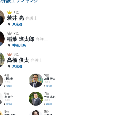
の弁護士ランキング
1
位
若井 亮
弁護士
東京都
2
位
稲葉 進太郎
弁護士
神奈川県
3
位
髙橋 俊太
弁護士
東京都
4
5
位
位
川添 圭
加藤 善大
弁護士
弁護士
大阪府
埼玉県
6
7
位
位
泉 亮介
竹本 真紀
弁護士
弁護士
東京都
愛知県
8
9
位
位