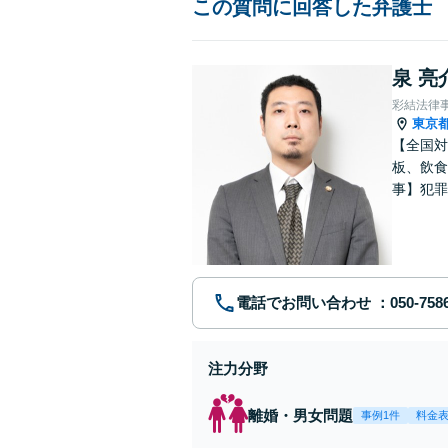
この質問に回答した弁護士
泉 亮
彩結法律
東京
【全国対
板、飲食
事】犯罪
ポート【
電話でお問い合わせ
注力分野
離婚・男女問題
事例1件
料金