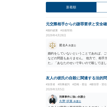
新着順
元交際相手からの謝罪要求と安全確
#婚約破棄
#自殺幇助
2026年4月28日
匿名A
弁護士
婚約をしていないということであれば、ご
などの問題もありません。 他方で、相手
た」「あなたのせいで辛いので殺してほし
ては「結婚しないのであれば、私を殺せ」
大人が親を連れて（親もついてくる）複数
警察にストーカー事案として相談すべきと
友人の彼氏の自殺に関連する法的問
#加害者
#刑事裁判
#恐喝・脅迫
#横領罪・背任
2026年3月5日
刑事事件に強い弁護士
久野 択真
弁護士