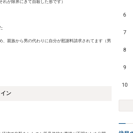
それが限界にきて自殺した形です）

6




7
め、親族から男の代わりに自分が慰謝料請求されてます（男
8
9
10
ライン