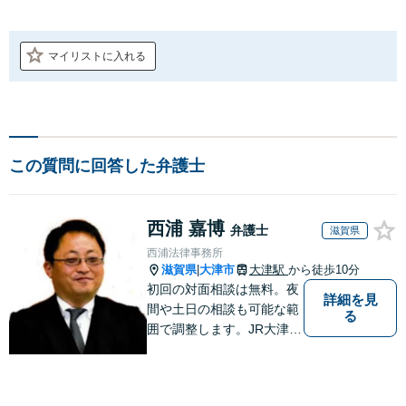
マイリストに入れる
この質問に回答した弁護士
西浦 嘉博
弁護士
滋賀県
西浦法律事務所
滋賀県
大津市
大津駅
から徒歩10分
|
初回の対面相談は無料。夜
詳細を見
間や土日の相談も可能な範
る
囲で調整します。JR大津駅
から徒歩10分、京阪大津線
上栄町駅から徒歩4分、大
津赤十字病院の前になりま