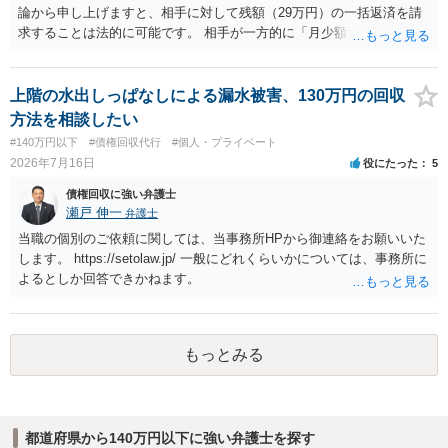
情報を割り出していくしかないように思えます。 以上、ご参考まで。
論から申し上げますと、相手に対して残額（29万円）の一括返済を請
求することは法的に可能です。 相手が一方的に「月少額ずつ返す」と
言ってきたとしても、あなたが同意していない以上、分割払いの合意
は成立していません。当初の返済期日も過ぎているため、一括返済を
求める権利があります。 具体的には、以下の手順で進めるのが効果的
上階の水出しっぱなしによる漏水被害、130万円の回収
です。 分割拒否と一括請求の通知：PayPayのメッセージ等で「分割
方法を相談したい
払いには同意していないため、残額の一括払いを求める」旨を明確に
#140万円以下
#債権回収代行
#個人・プライベート
伝えます。 相手の本名・住所の確認：応じない場合に法的手段（少額
2026年7月16日
役にたった
5
訴訟など）をとるには、相手の身元が必要です。分からない場合は、
まず本名や住所の特定を進めてください。 相手が購入した高額商品
債権回収に強い弁護士
（Switch2等）の事実も踏まえ、応じない場合は法的措置を辞さない姿
瀬戸 伸一
弁護士
勢で交渉に臨むのが現実的かと思います。
当職の個別のご依頼に関しては、当事務所HPから御連絡をお願いいた
します。 https://setolaw.jp/ 一般にどれくらいかについては、事務所に
よるとしか回答できかねます。
もっとみる
都道府県から140万円以下に強い弁護士を探す