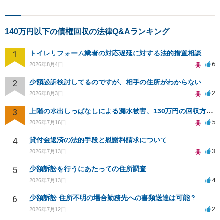
140万円以下の債権回収の法律Q&Aランキング
1
トイレリフォーム業者の対応遅延に対する法的措置相談
6
2026年8月4日
2
少額訟訴検討してるのですが、相手の住所がわからない
2
2026年8月3日
3
上階の水出しっぱなしによる漏水被害、130万円の回収方法を相談したい
5
2026年7月16日
4
貸付金返済の法的手段と慰謝料請求について
3
2026年7月13日
5
少額訴訟を行うにあたっての住所調査
4
2026年7月13日
6
少額訴訟 住所不明の場合勤務先への書類送達は可能？
2
2026年7月12日