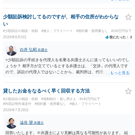
口座番号 ○○○○○○○ 口座名義 ○○○○ 万一、上記期限までに返金がな
されない場合には、貴殿には任意に返金する意思がないものと判断
し、やむを得ず、返還金23万円及びこれに対する遅延損害金の支払い
少額訟訴検討してるのですが、相手の住所がわからな
を求める民事訴訟、支払督促その他必要な法的手続を直ちに講じま
い
す。 その際には、訴訟に要する費用その他法令上認められる金員につ
#少額訴訟の相談・依頼
#個人・プライベート
#契約書・借用書なし
#140万円以下
いても併せて請求する予定ですので、あらかじめ申し添えます。 本件
2026年8月3日
役にたった
2
は、貴殿自らが契約を解約したことによって生じた返還義務の履行を
求めるものにすぎません。貴殿の仕入先との取引関係や返金時期など
白井 弘昭
弁護士
の内部事情は、私に対する返還義務の発生や履行時期には何ら影響を
及ぼすものではありません。 これ以上、本件の解決を不必要に遅延さ
>少額訟訴の手続きを代理人を名乗る弁護士さんに送ってもいいのでし
せることなく、誠意をもって速やかに返金手続を履行されるよう、強
ょうか？ 相手方が立てているとする弁護士は、「交渉」の代理人です
く求めます。 以上
ので、訴訟の代理人ではないことから、裁判所は、代理人宛ての訴状
を受け取ることは無いと思われます。 なお、交渉段階で代理人が就い
ている場合は、相手方（被告）の住所で訴状を作成提出し、裁判所に
代理人が就いていたことを知らせると（訴状の記載内容から明らかな
貸したお金をなるべく早く回収する方法
場合も）、裁判所が当該代理人弁護士に事前連絡し、引き続き訴訟も
#少額訴訟の相談・依頼
#強制執行・差し押さえ
#140万円以下
受任するかを聞いたうえで、受任の意志が明らかになったところで、
#内容証明作成送付
#契約書・借用書なし
#個人・プライベート
直接被告に送達するのではなく、代理人に訴状の受領を促すこともあ
2026年7月28日
ります。 ラインのやり取りでしか証拠がないと、実際の本人性が明ら
かではありません。もちろん弁護士（２０万円の請求で代理人弁護士
澁谷 望
弁護士
に委任するかも疑わしいのですが）も住所は明らかにしないでしょ
う。 何か本人を示す事実（振込先などの情報）から、相手の住所等の
回答いたします。※弁護士により見解は異なる可能性があります。 結