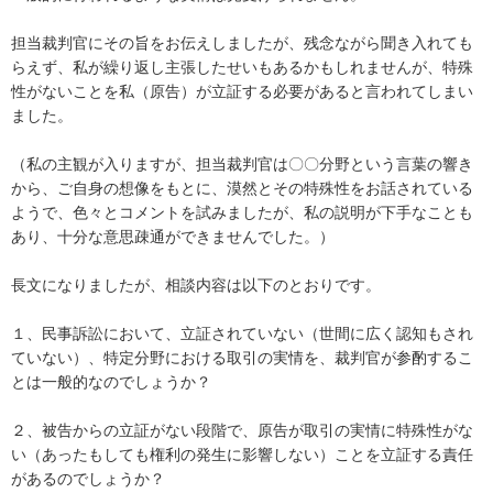
担当裁判官にその旨をお伝えしましたが、残念ながら聞き入れても
らえず、私が繰り返し主張したせいもあるかもしれませんが、特殊
性がないことを私（原告）が立証する必要があると言われてしまい
ました。

（私の主観が入りますが、担当裁判官は〇〇分野という言葉の響き
から、ご自身の想像をもとに、漠然とその特殊性をお話されている
ようで、色々とコメントを試みましたが、私の説明が下手なことも
あり、十分な意思疎通ができませんでした。）

長文になりましたが、相談内容は以下のとおりです。

１、民事訴訟において、立証されていない（世間に広く認知もされ
ていない）、特定分野における取引の実情を、裁判官が参酌するこ
とは一般的なのでしょうか？

２、被告からの立証がない段階で、原告が取引の実情に特殊性がな
い（あったもしても権利の発生に影響しない）ことを立証する責任
があるのでしょうか？
