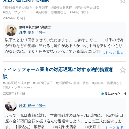
#相手(債務者)の所在・財産調査
#債権回収代行
#遅延損害金回収
#個人・プライベート
#契約書・借用書なし
#140万円以下
2026年8月6日
債権回収に強い弁護士
森本 偲音
弁護士
以下のとおり回答させていただきます。 ご参考までに。 ・相手の行為
が詐欺などの犯罪に当たる可能性があるのか ⇒お手当を支払うつもり
がないのに、３０万円を支払うと伝えている場合には詐欺罪に該当す
る可能性があります。 ・未払い金を回収するためにどのような法的手
段が取れるのか ⇒契約に基づく履行請求として３０万円を請求するこ
とが考えられますが、 パパ活の契約は、売春防止法に抵触する契約
トイレリフォーム業者の対応遅延に対する法的措置相
であるため、公序良俗に反する契約として 民法上無効（民法９０
談
条）となるため、相手方に請求できない可能性が高いです。 ・相手の
#内容証明作成送付
#140万円以下
#少額訴訟の相談・依頼
#契約書・借用書なし
氏名や住所が分からない状態でも対応可能なのか ⇒訴訟等の裁判上の
#個人・プライベート
手続を利用する場合には、原則として相手方の住所・氏名を把握して
2026年8月4日
役にたった
6
いる必要があります。
鈴木 祥平
弁護士
よって、私は貴殿に対し、本書面到達の日から7日以内に、下記指定口
座へ金23万円全額を振り込んで返還するよう、ここに正式に請求しま
す。 【振込先】 銀行名 ○○銀行 支店名 ○○支店 預金種別 普通