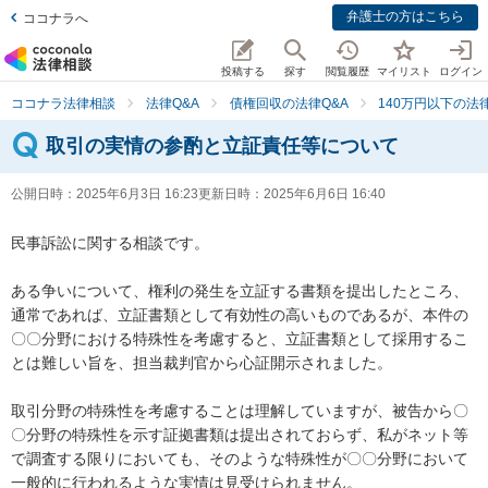
弁護士の方はこちら
ココナラへ
投稿する
探す
閲覧履歴
マイリスト
ログイン
ココナラ法律相談
法律Q&A
債権回収の法律Q&A
140万円以下の法律
取引の実情の参酌と立証責任等について
公開日時：
2025年6月3日 16:23
更新日時：
2025年6月6日 16:40
民事訴訟に関する相談です。

ある争いについて、権利の発生を立証する書類を提出したところ、
通常であれば、立証書類として有効性の高いものであるが、本件の
〇〇分野における特殊性を考慮すると、立証書類として採用するこ
とは難しい旨を、担当裁判官から心証開示されました。

取引分野の特殊性を考慮することは理解していますが、被告から〇
〇分野の特殊性を示す証拠書類は提出されておらず、私がネット等
で調査する限りにおいても、そのような特殊性が〇〇分野において
一般的に行われるような実情は見受けられません。
