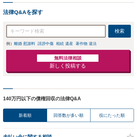
す。 【滋賀県２位 弁護士
ドットコムランキング（20
法律Q&Aを探す
24年7月-2026年7月現
在）】
検索
例）
離婚 慰謝料
誹謗中傷
相続 遺産
著作物 違法
無料法律相談
新しく投稿する
140万円以下の債権回収の法律Q&A
新着順
回答数が多い順
役にたった順
未払い金に関する相談