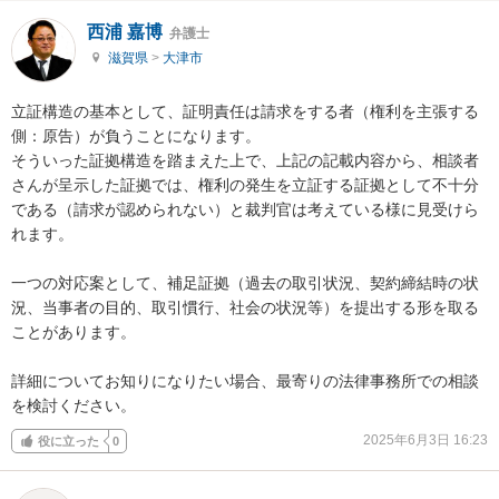
西浦 嘉博
弁護士
滋賀県
>
大津市
立証構造の基本として、証明責任は請求をする者（権利を主張する
側：原告）が負うことになります。

そういった証拠構造を踏まえた上で、上記の記載内容から、相談者
さんが呈示した証拠では、権利の発生を立証する証拠として不十分
である（請求が認められない）と裁判官は考えている様に見受けら
れます。

一つの対応案として、補足証拠（過去の取引状況、契約締結時の状
況、当事者の目的、取引慣行、社会の状況等）を提出する形を取る
ことがあります。

詳細についてお知りになりたい場合、最寄りの法律事務所での相談
を検討ください。
2025年6月3日 16:23
役に立った
0