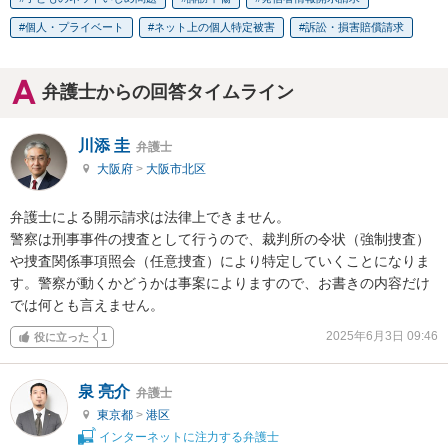
個人・プライベート
ネット上の個人特定被害
訴訟・損害賠償請求
弁護士からの回答タイムライン
川添 圭
弁護士
大阪府
>
大阪市北区
弁護士による開示請求は法律上できません。

警察は刑事事件の捜査として行うので、裁判所の令状（強制捜査）
や捜査関係事項照会（任意捜査）により特定していくことになりま
す。警察が動くかどうかは事案によりますので、お書きの内容だけ
では何とも言えません。
2025年6月3日 09:46
役に立った
1
泉 亮介
弁護士
東京都
>
港区
インターネットに注力する弁護士