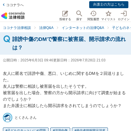
弁護士の方はこちら
ココナラへ
投稿する
探す
閲覧履歴
マイリスト
ログイン
ココナラ法律相談
法律Q&A
インターネットの法律Q&A
子どものネ
誹謗中傷のDMで警察に被害届、開示請求の流れ
は？
公開日時：
2025年6月3日 09:46
更新日時：
2026年7月28日 21:03
友人に匿名で誹謗中傷、悪口、いじめに関するDMを２回送りまし
た。

友人は警察に相談し被害届を出したそうです。

被害届を出した場合、警察の方から開示請求に向けて調査が始まる
のでしょうか？

また弁護士に相談したら開示請求をされてしまうのでしょうか？
とくさん さん
子どものネットいじめ問題
誹謗中傷
発信者情報開示請求