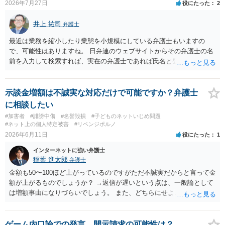
2026年7月27日
役にたった
2
井上 祐司
弁護士
最近は業務を縮小したり業態を小規模にしている弁護士もいますの
で、可能性はありますね。 日弁連のウェブサイトからその弁護士の名
前を入力して検索すれば、実在の弁護士であれば氏名と登録番号が表
示されます。 それを確認して、実在の弁護士かどうかを確かめる方が
良いでしょう。
示談金増額は不誠実な対応だけで可能ですか？弁護士
に相談したい
#加害者
#誹謗中傷
#名誉毀損
#子どものネットいじめ問題
#ネット上の個人特定被害
#リベンジポルノ
2026年6月11日
役にたった
1
インターネットに強い弁護士
稲葉 進太郎
弁護士
金額も50〜100ほど上がっているのですがただ不誠実だからと言って金
額が上がるものでしょうか？ →返信が遅いという点は、一般論として
は増額事由になりづらいでしょう。 また、どちらにせよこれ以上は平
行線になるので弁護士を間に入れてくださいとこちらから伝えるのは
いいでしょうか？ →法的になにか問題があるわけではありませんが、
相手方に弁護士費用の支出をさせることになりますので、相手方が減
ゲーム内口論での発言、開示請求の可能性は？