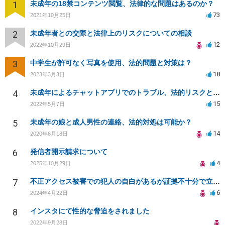
1
未成年の18禁コンテンツ閲覧、法律的な問題はあるのか？
73
2021年10月25日
2
未成年者との交際と法律上のリスクについての相談
12
2022年10月29日
3
中学生が許可なく写真を使用、法的問題と対策は？
18
2023年3月3日
4
未成年によるチャットアプリでのトラブル、法的リスクと対応策は？
15
2022年5月7日
5
未成年の娘と成人男性の連絡、法的対処は可能か？
14
2020年6月18日
6
発信者開示請求について
4
2025年10月29日
7
不正アクセス被害での犯人の自白があるが証拠不十分で立件不能。損害賠償請求可能か。
6
2024年4月22日
8
インスタにて性的な脅迫をされました
2022年9月28日