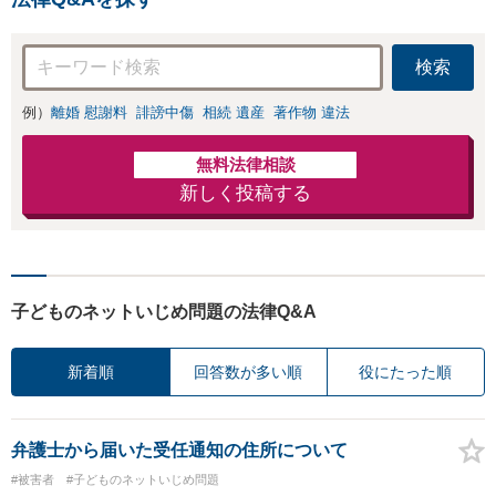
検索
例）
離婚 慰謝料
誹謗中傷
相続 遺産
著作物 違法
無料法律相談
新しく投稿する
子どものネットいじめ問題の法律Q&A
新着順
回答数が多い順
役にたった順
弁護士から届いた受任通知の住所について
#被害者
#子どものネットいじめ問題