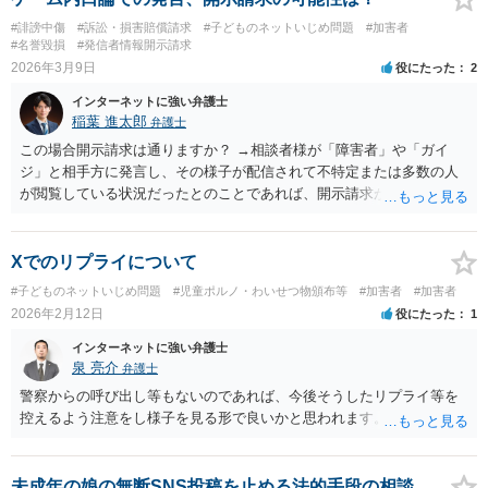
額交渉に応じづらくなる可能性があるでしょう。 鬼沢先生御指摘のと
#誹謗中傷
#訴訟・損害賠償請求
#子どものネットいじめ問題
#加害者
おり、相談者様におかれて納得できない金額であれば、その旨お伝え
#名誉毀損
#発信者情報開示請求
になればと存じます。今後の交渉の進め方などについて、相談者様に
2026年3月9日
役にたった
2
おかれて直接弁護士に相談しておくのも選択肢でしょう。
インターネットに強い弁護士
稲葉 進太郎
弁護士
この場合開示請求は通りますか？ →相談者様が「障害者」や「ガイ
ジ」と相手方に発言し、その様子が配信されて不特定または多数の人
が閲覧している状況だったとのことであれば、開示請求が通る可能性
があるでしょう。 開示請求がなされると、意見照会書が届くことが多
いでしょう。意見照会書が届きましたら、弁護士にご相談いただけれ
ばと存じます。 ただ、一般論として、開示請求を宣言する人は、実際
Xでのリプライについて
には開示請求をしないことも多いです。
#子どものネットいじめ問題
#児童ポルノ・わいせつ物頒布等
#加害者
#加害者
2026年2月12日
役にたった
1
インターネットに強い弁護士
泉 亮介
弁護士
警察からの呼び出し等もないのであれば、今後そうしたリプライ等を
控えるよう注意をし様子を見る形で良いかと思われます。
未成年の娘の無断SNS投稿を止める法的手段の相談