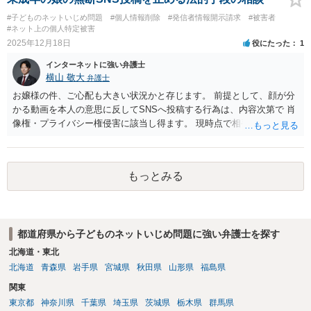
#子どものネットいじめ問題
#個人情報削除
#発信者情報開示請求
#被害者
#ネット上の個人特定被害
2025年12月18日
役にたった
1
インターネットに強い弁護士
横山 敬大
弁護士
お嬢様の件、ご心配も大きい状況かと存じます。 前提として、顔が分
かる動画を本人の意思に反してSNSへ投稿する行為は、内容次第で 肖
像権・プライバシー権侵害に該当し得ます。 現時点で相手方について
名前しか分からないのであれば、発信者情報開示請求により投稿者の
住所等を特定し、弁護士から書面を送付して、投稿の削除と今後の投
稿禁止、慰謝料等の支払いを求める進め方が現実的です。 なお、開示
もっとみる
請求等により投稿者を特定するために要した費用は、相手方に請求で
きる余地があります。 投稿のログは半年程度で消えることもあり、時
間との勝負になるケースが多いです。 加えて、対応はSNSの種類や投
稿内容等によって適切な手段が異なりますので、できるだけ早めに弁
都道府県から子どものネットいじめ問題に強い弁護士を探す
護士への個別相談をされることをおすすめします。
北海道・東北
北海道
青森県
岩手県
宮城県
秋田県
山形県
福島県
関東
東京都
神奈川県
千葉県
埼玉県
茨城県
栃木県
群馬県