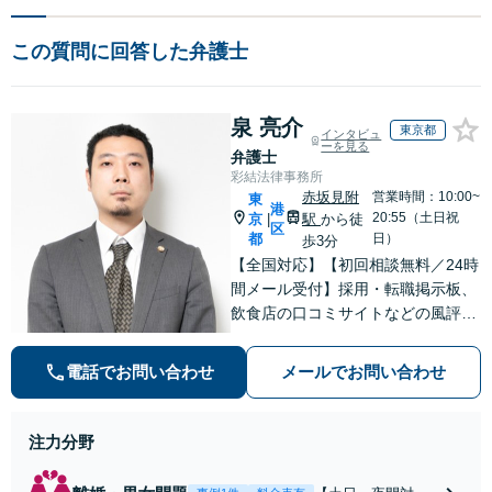
この質問に回答した弁護士
泉 亮介
東京都
インタビュ
ーを見る
弁護士
彩結法律事務所
赤坂見附
営業時間：10:00~
東
港
20:55（土日祝
京
駅
から徒
|
区
都
日）
歩3分
【全国対応】【初回相談無料／24時
間メール受付】採用・転職掲示板、
飲食店の口コミサイトなどの風評被
害対策など実績あり！【刑事】犯罪
の種類を問わず相談可。可能な限り
電話でお問い合わせ
メールでお問い合わせ
早期対応で駆けつけサポート【労
働】不当解雇・残業代請求はおまか
せください
注力分野