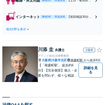
離婚・男女問題
【土日・夜間対応
事例1件
料金表有
可】【初回相談30
分無料】「相手方
から書面を提示さ
インターネット
【初回相談30分無
事例3件
料金表有
れたら、サインす
料】状況に応じて
る前にご相談を」
手段を使い分け、
経験豊富な弁護士
他3分野を表示
適切な方法で投稿
が全力で交渉にあ
の削除・発信者情
たります！相手方
報開示請求をおこ
と直接話す精神的
ないます「企業や
負担を軽減「弁護
川添 圭
お店の風評被害対
弁護士
大阪府
士の交渉で慰謝料
策／売り上げ低下
アテンド総合法律事務所
金額アップ／減額
防止のために尽
大阪府
大阪市北区
南森町駅
から徒歩6分
|
交渉も対応可」
力」加害者側の対
【「南森町駅」 徒歩約6
【完全個室対応】
詳細を見
応可：開示請求の
分】【完全個室】個人・企
る
意見照会が来たと
業を問わず、様々な相談を
きの対処法、被害
受け付けております。解決
者との示談交渉
へ向けて、適切なアドバイ
スをさせていただきます。
法律Q&Aを探す