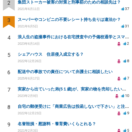
2
集団ストーカー被害の対策と刑事罰のための相談先は？
37
2021年6月11日
3
スーパーやコンビニの不要レシート持ち去りは違法か？
31
2021年6月5日
4
浪人生の盗撮事件における在宅捜査中の予備校通学とスマートフォン押収について
2
2023年6月14日
5
シェアハウス 住居侵入成立する？
8
2022年12月26日
6
配送中の事故での責任について弁護士に相談したい
7
2025年6月17日
7
実家から出ていった弟(5１歳)が、実家の物を売却したいと無理やり家に入ろうとしていて、困っています。
10
2023年2月9日
8
自宅の郵便受けに「商業広告は投函しないで下さい」と注意書きを掲載するで、商業広告の投函を禁止できる？
9
2022年12月23日
9
名誉毀損・慰謝料・養育費いくらとれる？
5
2021年2月3日