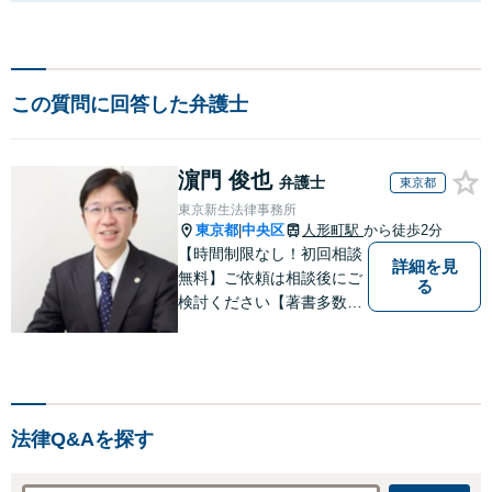
この質問に回答した弁護士
濵門 俊也
弁護士
東京都
東京新生法律事務所
東京都
中央区
人形町駅
から徒歩2分
|
【時間制限なし！初回相談
詳細を見
無料】ご依頼は相談後にご
る
検討ください【著書多数】
【離婚の解決実績300件以
上】心のケアもしながら全
力でサポートします【相続
問題】複雑な遺産分割・相
続放棄・遺留分なども、基
法律Q&Aを探す
本からわかりやすくご説明
します【人形町駅2分】