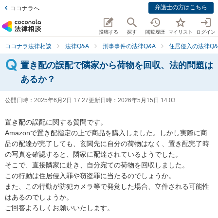
弁護士の方はこちら
ココナラへ
投稿する
探す
閲覧履歴
マイリスト
ログイン
ココナラ法律相談
法律Q&A
刑事事件の法律Q&A
住居侵入の法律Q&
置き配の誤配で隣家から荷物を回収、法的問題は
あるか？
公開日時：
2025年6月2日 17:27
更新日時：
2026年5月15日 14:03
置き配の誤配に関する質問です。

Amazonで置き配指定の上で商品を購入しました。しかし実際に商
品の配達が完了しても、玄関先に自分の荷物はなく、置き配完了時
の写真を確認すると、隣家に配達されているようでした。

そこで、直接隣家に赴き、自分宛ての荷物を回収しました。

この行動は住居侵入罪や窃盗罪に当たるのでしょうか。

また、この行動が防犯カメラ等で発覚した場合、立件される可能性
はあるのでしょうか。

ご回答よろしくお願いいたします。