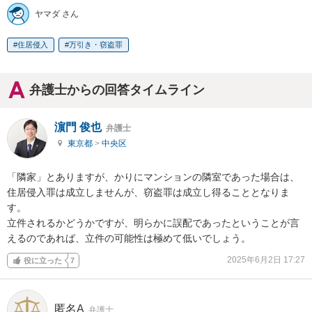
ヤマダ さん
住居侵入
万引き・窃盗罪
弁護士からの回答タイムライン
濵門 俊也
弁護士
東京都
>
中央区
「隣家」とありますが、かりにマンションの隣室であった場合は、
住居侵入罪は成立しませんが、窃盗罪は成立し得ることとなりま
す。

立件されるかどうかですが、明らかに誤配であったということが言
えるのであれば、立件の可能性は極めて低いでしょう。
2025年6月2日 17:27
役に立った
7
匿名A
弁護士