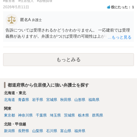
#被害者
#住居侵入
#器物損壊
2026年5月11日
役にたった
1
匿名A
弁護士
告訴については受理されるかどうかわかりません。 一応建前では受理
義務がありますが。弁護士がつけば受理の可能性は上がります。
もっとみる
都道府県から住居侵入に強い弁護士を探す
北海道・東北
北海道
青森県
岩手県
宮城県
秋田県
山形県
福島県
関東
東京都
神奈川県
千葉県
埼玉県
茨城県
栃木県
群馬県
北陸・甲信越
新潟県
長野県
山梨県
石川県
富山県
福井県