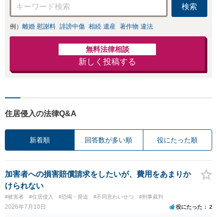
検索
例）
離婚 慰謝料
誹謗中傷
相続 遺産
著作物 違法
無料法律相談
新しく投稿する
住居侵入の法律Q&A
新着順
回答数が多い順
役にたった順
加害者への損害賠償請求をしたいが、費用をあまりか
けられない
#被害者
#住居侵入
#恐喝・脅迫
#不同意わいせつ
#刑事裁判
2026年7月10日
役にたった
2