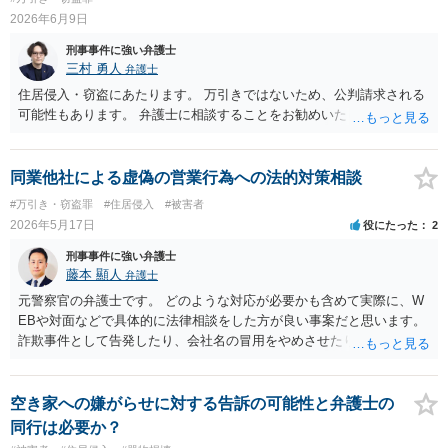
執行猶予になる可能性を高めていると思われます。 あとは、ご依頼の
2026年6月9日
弁護士のとよくお話をされて、 判決までお待ちいただくといいです
刑事事件に強い弁護士
ね。 ご参考にしていただけますと幸いです。
三村 勇人
弁護士
住居侵入・窃盗にあたります。 万引きではないため、公判請求される
可能性もあります。 弁護士に相談することをお勧めいたします。
同業他社による虚偽の営業行為への法的対策相談
#万引き・窃盗罪
#住居侵入
#被害者
2026年5月17日
役にたった
2
刑事事件に強い弁護士
藤本 顯人
弁護士
元警察官の弁護士です。 どのような対応が必要かも含めて実際に、W
EBや対面などで具体的に法律相談をした方が良い事案だと思います。
詐欺事件として告発したり、会社名の冒用をやめさせたりするにせ
よ、事実関係や証拠の有無、内容を精査しないと判断が難しい事案だ
と思います。
空き家への嫌がらせに対する告訴の可能性と弁護士の
同行は必要か？