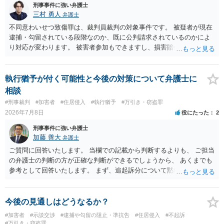
刑事事件に強い弁護士
三村 勇人
弁護士
不同意わいせつ致傷罪は、裁判員裁判の対象事件です。 被疑者が現在
逮捕・勾留されている段階なのか、既に公判請求されているのかによ
り対応が変わります。 被害者参加もできますし、損害賠償命令制度も
刑事和解も活用できます。 私なら、被告人本人だけでなく、親族等の
第三者を保証人とする内容で債務名義を取得できるの、まずは刑事和
解を検討します。 弁護士に依頼せず、ご自身で手続きを進めることは
執行猶予が付く可能性と今後の対策について弁護士に
できますが、経験上うまくいった例をみたことがありません。 弁護士
相談
へご相談されることをお勧めはいたします。 ※余談ですが、被害者通
#刑事裁判
#加害者
#住居侵入
#執行猶予
#万引き・窃盗罪
知を依頼すると現在の検察庁での捜査進行や公判期日を知ることがで
2026年7月8日
役にたった
2
きますので、送致後であれば検察庁に電話してみてください。
刑事事件に強い弁護士
加藤 善大
弁護士
ご質問に回答いたします。 当欄での記載から判断するよりも、 ご担当
の弁護士の判断の方が正確な判断ができるでしょうから、 あくまでも
参考として回答いたします。 まず、追起訴分について黙秘しているこ
とがどう評価されるかは気になります。 その見通しがご記載の内容か
らはわかりませんが、 いずれにしましても、検察官の求刑が執行猶予
が可能な３年であることや、 保護観察に言及していることからする
今後の見通しはどうなるか？
と、 検察官としても、執行猶予の可能性は想定しているものと思われ
#加害者
#示談交渉
#逮捕や勾留の阻止・準抗告
#住居侵入
#不起訴
ます。 特に、示談が成立していることや、示談金が高額であることは
#万引き・窃盗罪