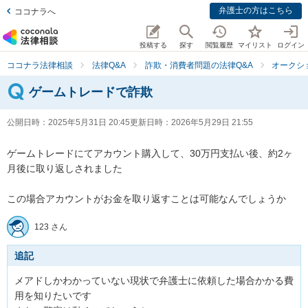
弁護士の方はこちら
ココナラへ
投稿する
探す
閲覧履歴
マイリスト
ログイン
ココナラ法律相談
法律Q&A
詐欺・消費者問題の法律Q&A
オークシ
ゲームトレードで詐欺
公開日時：
2025年5月31日 20:45
更新日時：
2026年5月29日 21:55
ゲームトレードにてアカウント購入して、30万円支払い後、約2ヶ
月後に取り返しされました

この場合アカウントがお金を取り返すことは可能なんでしょうか
123 さん
追記
メアドしかわかっていない現状で弁護士に依頼した場合かかる費
用を知りたいです
