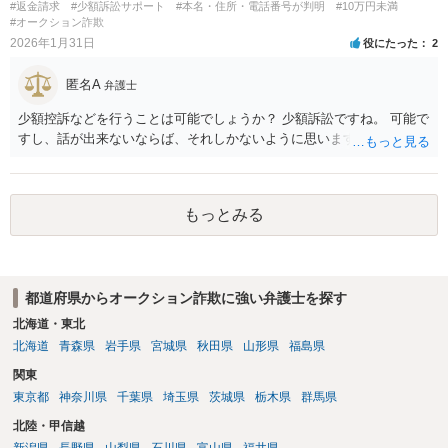
#返金請求
#少額訴訟サポート
#本名・住所・電話番号が判明
#10万円未満
#オークション詐欺
2026年1月31日
役にたった
2
匿名A
弁護士
少額控訴などを行うことは可能でしょうか？ 少額訴訟ですね。 可能で
すし、話が出来ないならば、それしかないように思います。
もっとみる
都道府県からオークション詐欺に強い弁護士を探す
北海道・東北
北海道
青森県
岩手県
宮城県
秋田県
山形県
福島県
関東
東京都
神奈川県
千葉県
埼玉県
茨城県
栃木県
群馬県
北陸・甲信越