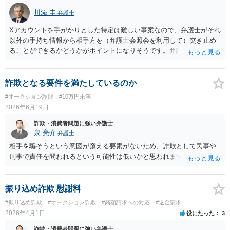
川添 圭
弁護士
Xアカウントを手がかりとした特定は難しい事案なので、弁護士がそれ
以外の手持ち情報から相手方を（弁護士会照会を利用して）突き止め
ることができるかどうかがポイントになりそうです。弁護士による調
査で特定が難しい可能性もあるため、警察への被害届出も同時進行さ
せることになるでしょう。見通しについては、実際の資料等を弁護士
に検討してもらう必要があると思います。弁護士費用は自由化されて
詐欺となる要件を満たしているのか
いますので個別に確認いただく必要がありますが、そもそも回収でき
#オークション詐欺
#10万円未満
るかどうかが問題になり得る事案であり、被害額の規模からみると、
2026年6月19日
仮に回収できたとしても弁護士費用を差し引いた実質回収分はかなり
少なくなる可能性もあるように思います。
詐欺・消費者問題に強い弁護士
泉 亮介
弁護士
相手を騙そうという意図が窺える要素がないため、詐欺として民事や
刑事で責任を問われるという可能性は低いかと思われます。
振り込め詐欺 慰謝料
#振り込め詐欺
#オークション詐欺
#高額請求への対応
#返金請求
2026年4月1日
役にたった
3
詐欺・消費者問題に強い弁護士