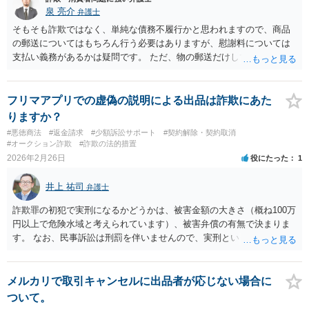
泉 亮介
弁護士
そもそも詐欺ではなく、単純な債務不履行かと思われますので、商品
の郵送についてはもちろん行う必要はありますが、慰謝料については
支払い義務があるかは疑問です。 ただ、物の郵送だけして、トラブル
を放置して連絡を断つと悪化する可能性があるためしっかりと話し合
いをされて方が良いでしょう。
フリマアプリでの虚偽の説明による出品は詐欺にあた
りますか？
#悪徳商法
#返金請求
#少額訴訟サポート
#契約解除・契約取消
#オークション詐欺
#詐欺の法的措置
2026年2月26日
役にたった
1
井上 祐司
弁護士
詐欺罪の初犯で実刑になるかどうかは、被害金額の大きさ（概ね100万
円以上で危険水域と考えられています）、被害弁償の有無で決まりま
す。 なお、民事訴訟は刑罰を伴いませんので、実刑というのは詐欺罪
で逮捕・勾留・起訴された場合にのみ考えるべきことです。 もっと
も、詐欺罪で立件可能かどうかは、欺罔行為（騙す内容の文章）の中
に明確な嘘が含まれているかどうかで判断されることが多いので、ご
メルカリで取引キャンセルに出品者が応じない場合に
質問の内容で詐欺罪の立件可能性があるかどうかは具体的な事実関係
ついて。
次第と考えます。