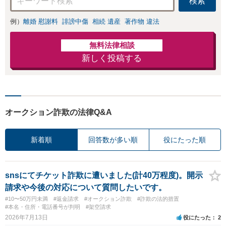
検索
例）
離婚 慰謝料
誹謗中傷
相続 遺産
著作物 違法
無料法律相談
新しく投稿する
オークション詐欺の法律Q&A
新着順
回答数が多い順
役にたった順
snsにてチケット詐欺に遭いました(計40万程度)。開示
請求や今後の対応について質問したいです。
#10〜50万円未満
#返金請求
#オークション詐欺
#詐欺の法的措置
#本名・住所・電話番号が判明
#架空請求
2026年7月13日
役にたった
2