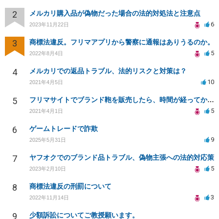
2
メルカリ購入品が偽物だった場合の法的対処法と注意点
6
2023年11月22日
3
商標法違反。フリマアプリから警察に通報はありうるのか。
5
2022年8月4日
4
メルカリでの返品トラブル、法的リスクと対策は？
10
2021年4月5日
5
フリマサイトでブランド鞄を販売したら、時間が経ってから偽物と言われました。
5
2021年4月1日
6
ゲームトレードで詐欺
9
2025年5月31日
7
ヤフオクでのブランド品トラブル、偽物主張への法的対応策
5
2023年2月10日
8
商標法違反の刑罰について
3
2022年11月14日
9
少額訴訟についてご教授願います。