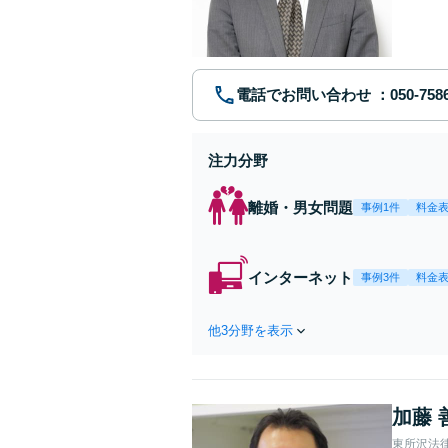
ポート【
電話でお問い合わせ
注力分野
離婚・男女問題
事例1件
料金
インターネット
事例3件
料金
他3分野を表示
加藤 
東所沢法