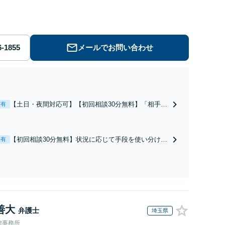
労働】不当解雇・残業代請求はおまかせください
メールでお問い合わせ
【土日・夜間対応可】【初回相談30分無料】「相手方
表有
から書面を提示されたら、サインする前にご相談を」
経験豊富な弁護士が全力で交渉にあたります！相手方
と直接話す精神的負担を軽減「弁護士の交渉で慰謝料
【初回相談30分無料】状況に応じて手段を使い分け、
表有
金額アップ／減額交渉も対応可」【完全個室対応】
適切な方法で投稿の削除・発信者情報開示請求をおこ
ないます「企業やお店の風評被害対策／売り上げ低下
防止のために尽力」加害者側の対応可：開示請求の意
見照会が来たときの対処法、被害者との示談交渉
善大
弁護士
埼玉県
律事務所