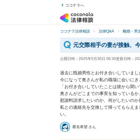
ココナラへ
ココナラ法律相談
法律Q&A
離婚・男
元交際相手の妻が接触、
公開日時：
2025年5月30日 06:30
更新日時：
20
過去に既婚男性とお付き合いしていました
今になって奥さんが私の職場に会いにきま
「お付き合いしていたことは彼から聞い
奥さんがどこまでの事実を知っているか
慰謝料請求したいのか、何がしたいのか
私との連絡先を交換して帰ってもらえま
い。
匿名希望 さん