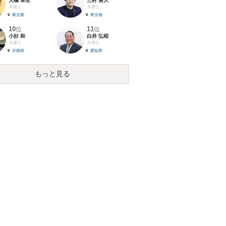
大橋 卓生
三村 勇人
弁護士
弁護士
東京都
東京都
10
11
位
位
小杉 和
白井 弘昭
弁護士
弁護士
京都府
愛知県
もっと見る