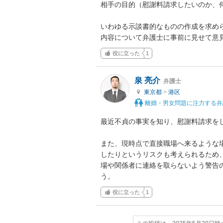
相手の目的（慰謝料請求したいのか、
いわゆる示談書的なものの作成を求めら
内容について弁護士に事前に見せて意
役に立った
1
泉 亮介
弁護士
東京都
>
港区
離婚・男女問題に注力する弁
最近不貞の事実を知り、慰謝料請求をし
また、現時点で直接職場へ来るような
したりというリスクも考えられるため
場や関係者に連絡を取らないよう警告
う。
役に立った
1