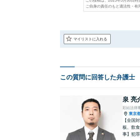
この投稿は、2025年5月30日
ご自身の責任のもと適法性・有
マイリストに入れる
この質問に回答した弁護士
泉 亮
彩結法律
東京
【全国対
板、飲食
事】犯罪