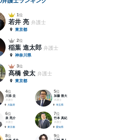
の弁護士ランキング
1
位
若井 亮
弁護士
東京都
2
位
稲葉 進太郎
弁護士
神奈川県
3
位
髙橋 俊太
弁護士
東京都
4
5
位
位
川添 圭
加藤 善大
弁護士
弁護士
大阪府
埼玉県
6
7
位
位
泉 亮介
竹本 真紀
弁護士
弁護士
東京都
愛知県
8
9
位
位