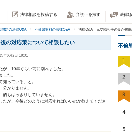
法律相談を投稿する
弁護士を探す
法律Q
女問題の法律Q&A
不倫慰謝料の法律Q&A
法律Q&A「元交際相手の妻が接
今後の対応策について相談したい
不倫
25年6月2日 18:31
1
が、10年ぐらい前に別れました。

した。

2
て知っている」と。

、分かりません。

3
目的もはっきりしていません。

したが、今後どのように対応すればいいのか教えてくださ
4
5