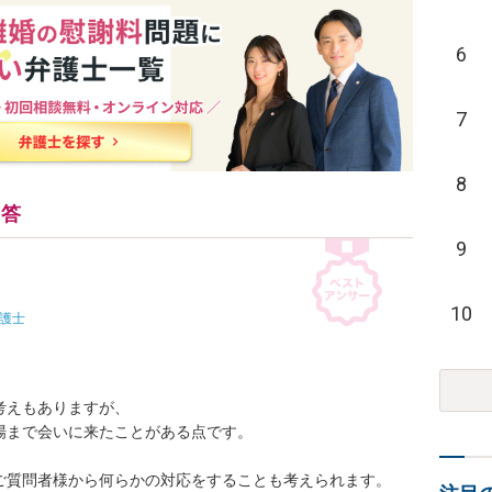
6
7
8
回答
9
10
護士
えもありますが、

まで会いに来たことがある点です。

ご質問者様から何らかの対応をすることも考えられます。
