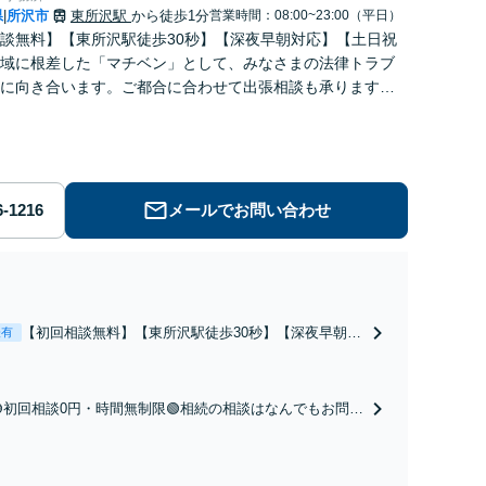
県
所沢市
東所沢駅
から徒歩1分
営業時間：08:00~23:00（平日）
|
談無料】【東所沢駅徒歩30秒】【深夜早朝対応】【土日祝
域に根差した「マチベン」として、みなさまの法律トラブ
に向き合います。ご都合に合わせて出張相談も承ります。
ブルな料金体系をご提供しています。
メールでお問い合わせ
【初回相談無料】【東所沢駅徒歩30秒】【深夜早朝対
表有
応】【土日祝対応】中高年離婚／財産分与／不貞慰謝
料請求／養育費増額・減額請求などはお任せくださ
い。双方納得した後腐れがない解決に向けて、全力を
🟢初回相談0円・時間無制限🟢相続の相談はなんでもお問合
尽くします。
せください！遺産分割／遺言書作成／遺留分侵害額請求／
相続人調査など。相続手続きから親や兄弟、親戚とのトラ
ブルなど幅広く対応。他士業とも連携可能です【出張相談