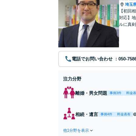
埼玉
【初回相
対応】地
ルに真剣
リーズナ
電話でお問い合わせ
注力分野
離婚・男女問題
事例3件
料金
相続・遺言
事例4件
料金表有
他1分野を表示