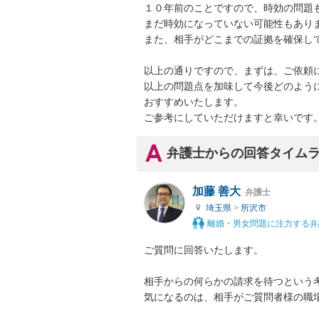
１０年前のことですので、時効の問題
まだ時効になっていない可能性もありま
また、相手がどこまでの証拠を確保して
以上の通りですので、まずは、ご依頼
以上の問題点を加味して今後どのよう
おすすめいたします。

ご参考にしていただけますと幸いです
弁護士からの回答タイム
加藤 善大
弁護士
埼玉県
>
所沢市
離婚・男女問題に注力する弁
ご質問に回答いたします。

相手からの何らかの請求を待つという考
気になるのは、相手がご質問者様の職場