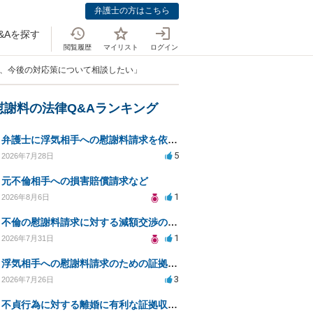
弁護士の方はこちら
&Aを探す
閲覧履歴
マイリスト
ログイン
触、今後の対応策について相談したい」
慰謝料の法律Q&Aランキング
弁護士に浮気相手への慰謝料請求を依頼する費用相場は？
5
2026年7月28日
元不倫相手への損害賠償請求など
1
2026年8月6日
不倫の慰謝料請求に対する減額交渉の可能性と対策
1
2026年7月31日
浮気相手への慰謝料請求のための証拠集めと探偵選び
3
2026年7月26日
不貞行為に対する離婚に有利な証拠収集方法と法的手続きについて