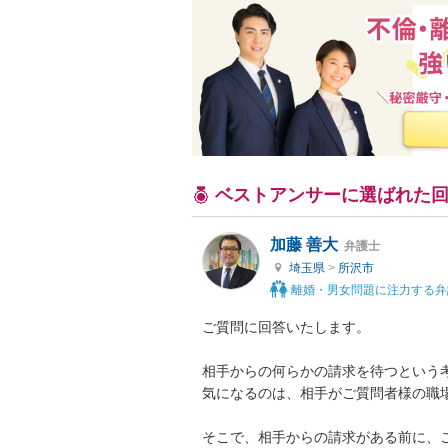
ベストアンサーに選ばれた
加藤 善大
弁護士
埼玉県
>
所沢市
離婚・男女問題に注力する弁
ご質問に回答いたします。

相手からの何らかの請求を待つという考
気になるのは、相手がご質問者様の職場
そこで、相手からの請求がある前に、