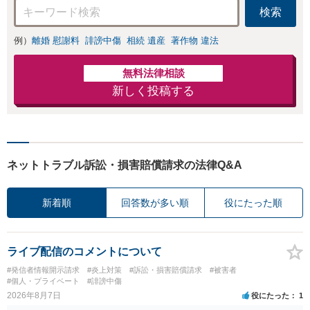
検索
例）
離婚 慰謝料
誹謗中傷
相続 遺産
著作物 違法
無料法律相談
新しく投稿する
ネットトラブル訴訟・損害賠償請求の法律Q&A
新着順
回答数が多い順
役にたった順
ライブ配信のコメントについて
#発信者情報開示請求
#炎上対策
#訴訟・損害賠償請求
#被害者
#個人・プライベート
#誹謗中傷
2026年8月7日
役にたった
1