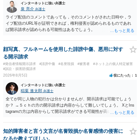
インターネットに強い弁護士
泉 亮介
弁護士
ライブ配信のコメントであっても，そのコメントがされた日時や，ラ
イブ配信のURL等が証明できれば，権利侵害が認められるものであれ
ば開示請求が認められる可能性はあるでしょう。
顔写真、フルネームを使用した誹謗中傷、悪用に対す
る開示請求
#発信者情報開示請求
#誹謗中傷
#名誉毀損
#被害者
#ネット上の個人特定被害
#訴訟・損害賠償請求
2026年8月5日
役にたった
1
インターネットに強い弁護士
稲葉 進太郎
弁護士
全てが同じ人物の犯行かは分かりませんが、開示請求は可能でしょう
か？ →５ｃｈの方の開示請求は内容からして難しいでしょう。 XとIns
tagramの方は内容からして開示請求ができる可能性が高いでしょう。
ただ、アカウントが削除されていると開示請求は失敗する可能性が高
いでしょう。７月中にアカウントが削除されている場合、今から進め
ても失敗する可能性が高いように思われます。 相手を特定できた場
知的障害者と言う文言が名誉毀損か名誉感情の侵害に
合、相手に全ての弁護士費用を負担させることは可能でしょうか？ →
なるか教えてほしい。