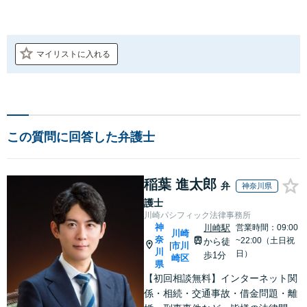
マイリストに入れる
この質問に回答した弁護士
稲葉 進太郎
弁
神奈川県
護士
川崎パシフィック法律事務所
神
川崎駅
営業時間：09:00
川崎
奈
~22:00（土日祝
から徒
市川
|
川
日）
歩1分
崎区
県
【初回相談無料】インターネット関
係・相続・交通事故・借金問題・離