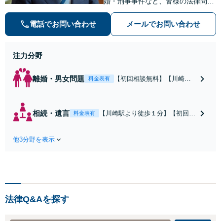
婚・刑事事件など、皆様の法律問題
を解決すべく、親身になって取り組
みます。クチコミ・リピーターの方
電話でお問い合わせ
メールでお問い合わせ
も多数。お気軽にお問い合わせ下さ
い。
注力分野
離婚・男女問題
【初回相談無料】【川崎駅
料金表有
徒歩1分】不貞行為の慰謝料
（請求された／請求した
い）・熟年離婚・年金分
相続・遺言
【川崎駅より徒歩１分】【初回相
料金表有
割・婚姻費用・養育費・財
談無料】遺産相続トラブルや遺言
産分与・離婚の慰謝料など
作成などの相続問題に豊富な実績
実績多数。川崎地域に根ざ
他3分野を表示
があります。安心・信頼・丁寧を
した弁護士として、あなた
心がけ，質の高いリーガルサービ
の人生の再スタートを全力
スを目指しております。
で後押しします。
法律Q&Aを探す