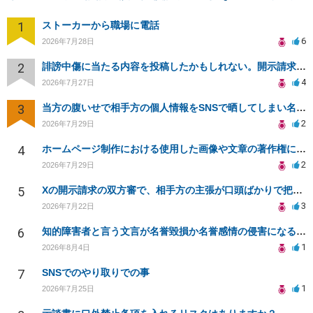
1
ストーカーから職場に電話
6
2026年7月28日
2
誹謗中傷に当たる内容を投稿したかもしれない。開示請求や民事刑事裁判に発展しうるのか教えて欲しい。
4
2026年7月27日
3
当方の腹いせで相手方の個人情報をSNSで晒してしまい名誉毀損させてしまったかもしれない
2
2026年7月29日
4
ホームページ制作における使用した画像や文章の著作権について
2
2026年7月29日
5
Xの開示請求の双方審で、相手方の主張が口頭ばかりで把握しきれません
3
2026年7月22日
6
知的障害者と言う文言が名誉毀損か名誉感情の侵害になるか教えてほしい。
1
2026年8月4日
7
SNSでのやり取りでの事
1
2026年7月25日