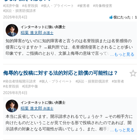
訴訟外の交渉で相手方が認めれば負担させることができるでしょう。
#誹謗中傷
#名誉毀損
#個人・プライベート
#被害者
#肖像権侵害
訴訟で判決となった場合は、実際の弁護士費用が認められる場合と認
#訴訟・損害賠償請求
められない場合があり何ともいえないところでしょう。
2026年8月4日
役にたった
1
インターネットに強い弁護士
稲葉 進太郎
弁護士
知的障害がないのに知的障害者と言うのは名誉毀損または名誉感情の
侵害になりますか？ →裁判所では、名誉感情侵害とされることが多い
印象です。ご指摘のとおり、文脈上侮辱の意味で言っている点も加味
されていると思います。
侮辱的な投稿に対する法的対応と賠償の可能性は？
#発信者情報開示請求
#個人・プライベート
#訴訟・損害賠償請求
#加害者
#名誉毀損
#誹謗中傷
2026年8月4日
インターネットに強い弁護士
稲葉 進太郎
弁護士
本当に反省しています。開示請求されるでしょうか？ →その相手方に
向けたものだということが見て分かる形で投稿されたのであれば、開
示請求の対象となる可能性が高いでしょう。また、相手方の投稿した
文章からすると、実際に発信者情報開示請求がなされる可能性がある