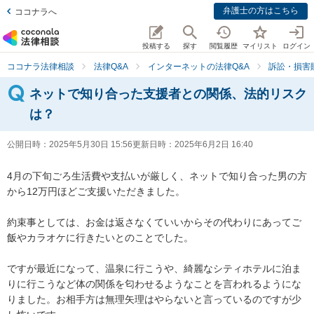
弁護士の方はこちら
ココナラへ
投稿する
探す
閲覧履歴
マイリスト
ログイン
ココナラ法律相談
法律Q&A
インターネットの法律Q&A
訴訟・損害
ネットで知り合った支援者との関係、法的リスク
は？
公開日時：
2025年5月30日 15:56
更新日時：
2025年6月2日 16:40
4月の下旬ごろ生活費や支払いが厳しく、ネットで知り合った男の方
から12万円ほどご支援いただきました。

約束事としては、お金は返さなくていいからその代わりにあってご
飯やカラオケに行きたいとのことでした。

ですが最近になって、温泉に行こうや、綺麗なシティホテルに泊ま
りに行こうなど体の関係を匂わせるようなことを言われるようにな
りました。お相手方は無理矢理はやらないと言っているのですが少