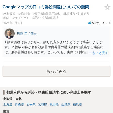
と存じます。発信者情報開示請求が進むと、投稿に使った回線の契約
者のところに、意見照会がなされます。アカウント情報開示の場合
Googleマップの口コミ訴訟問題についての疑問
は、アカウントの登録メールに意見照会がなされます。 また、された
#名誉毀損
#誹謗中傷
#発信者情報開示請求
#風評被害・営業妨害
場合賠償金はいくらでしょうか。 →ケースバイケースであり、数万円
#個人・プライベート
#訴訟・損害賠償請求
から１００万単位まで様々でしょう。裁判外であれば交渉して相手方
2026年8月1日
役にたった
1
の請求額から減額することを試みることとなるでしょう。
川添 圭
弁護士
1.話す義務はありません。話した方がよいかどうかは事案によりま
す。 2.投稿内容が名誉毀損罪や侮辱罪の構成要件に該当する場合に
は、刑事告訴はあり得ます。といっても、実際に刑事告訴に動くかど
うかは事案によります。 3.これも事案によりますが、半年から1年程度
です。Googleは電話番号の開示請求もできることが多いので、少しで
も特定可能になるよう、複数ルートで開示請求が行われることが多い
もっとみる
です。さらにいえば、利用者からの口コミ投稿の場合、開示請求者は
ある程度対象者を特定できている（ただし証拠による裏付けか必要な
ので発信者情報開示請求をする）というケースが比較的多いと思われ
ます。
都道府県から訴訟・損害賠償請求に強い弁護士を探す
北海道・東北
北海道
青森県
岩手県
宮城県
秋田県
山形県
福島県
関東