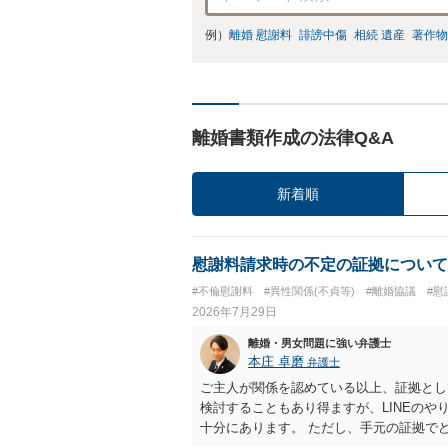
例）
離婚 慰謝料
誹謗中傷
相続 遺産
著作物
離婚書類作成の法律Q&A
新着順
慰謝料請求時の不定の証拠について
#不倫慰謝料
#異性関係(不貞等)
#離婚協議
#慰
2026年7月29日
離婚・男女問題に強い弁護士
本庄 卓磨
弁護士
ご主人が関係を認めている以上、証拠とし
検討することもあり得ますが、LINEの
十分にあります。 ただし、手元の証拠で
護士に相談されることをおすすめします。