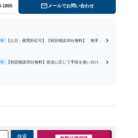
メールでお問い合わせ
【土日・夜間対応可】【初回相談30分無料】「相手方
表有
から書面を提示されたら、サインする前にご相談を」
経験豊富な弁護士が全力で交渉にあたります！相手方
と直接話す精神的負担を軽減「弁護士の交渉で慰謝料
【初回相談30分無料】状況に応じて手段を使い分け、
表有
金額アップ／減額交渉も対応可」【完全個室対応】
適切な方法で投稿の削除・発信者情報開示請求をおこ
ないます「企業やお店の風評被害対策／売り上げ低下
防止のために尽力」加害者側の対応可：開示請求の意
見照会が来たときの対処法、被害者との示談交渉
検索