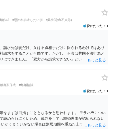
書類作成
#慰謝料請求したい側
#異性関係(不貞等)
役にたった
1
、請求先は妻だけ、又は不貞相手だけに限られるわけではあり
料請求をすることが可能です。ただし、不貞は共同不法行為と
りはできません。「双方から請求できない」というより、「双
重に回収することはできない」という理解が正確です。
離婚書類作成
#離婚協議
役にたった
1
婚をまずは目指すこととなるかと思われます。 モラハラについ
て認められにくいため、裁判をしても離婚理由が認められない
合いがうまくいかない場合は別居期間を重ねた上で離婚裁判を行