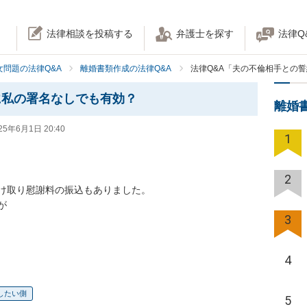
法律相談を投稿する
弁護士を探す
法律Q
女問題の法律Q&A
離婚書類作成の法律Q&A
法律Q&A「夫の不倫相手との
に私の署名なしでも有効？
離婚
25年6月1日 20:40
1
2
け取り慰謝料の振込もありました。



3
4
したい側
5