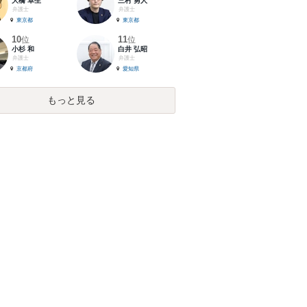
大橋 卓生
三村 勇人
弁護士
弁護士
東京都
東京都
10
11
位
位
小杉 和
白井 弘昭
弁護士
弁護士
京都府
愛知県
もっと見る