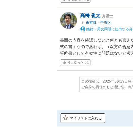
髙橋 俊太
弁護士
東京都
>
中野区
離婚・男女問題に注力する弁
書面の内容を確認しないと何とも言え
式の書面なのであれば、（双方の合意
誓約書として有効性に問題はないと考
役に立った
1
この投稿は、2025年5月29日
ご自身の責任のもと適法性・有
マイリストに入れる