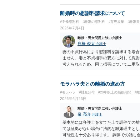
離婚時の慰謝料請求について
#不倫慰謝料
#離婚の慰謝料
#育児放棄
#離婚
2026年7月4日
離婚・男女問題に強い弁護士
髙橋 俊太
弁護士
妻の不貞行為により慰謝料を請求する場合
ません。妻と不貞相手の双方に対して慰謝
考えられるため、同じ損害について二重取
方に請求はできるが、同じ損害について二
モラハラ夫との離婚の進め方
#モラハラ
#財産分与
#20年以上の婚姻期間
#
2026年6月26日
離婚・男女問題に強い弁護士
泉 亮介
弁護士
基本的には弁護士を立てた上で調停での離
ては証拠がない場合に法的な離婚理由とし
可能性も十分あり得ます。 調停での話し