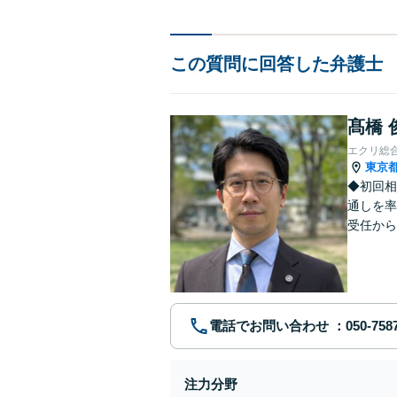
この質問に回答した弁護士
髙橋 
エクリ総
東京
◆初回相
通しを率
受任から
ます。 
電話でお問い合わせ
注力分野