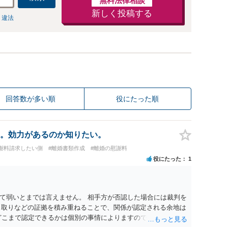
無料法律相談
新しく投稿する
 違法
回答数が多い順
役にたった順
。効力があるのか知りたい。
謝料請求したい側
#離婚書類作成
#離婚の慰謝料
役にたった
1
て弱いとまでは言えません。 相手方が否認した場合には裁判を
やり取りなどの証拠を積み重ねることで、関係が認定される余地は
どこまで認定できるかは個別の事情によりますので、お早めに弁