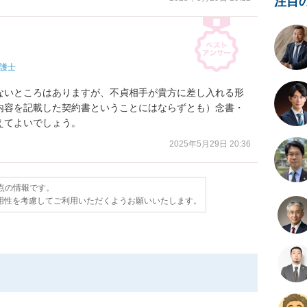
注目
護士
ないところはありますが、不貞相手が貴方に差し入れる形
内容を記載した契約書ということにはならずとも）念書・
えてよいでしょう。
2025年5月29日 20:36
時点の情報です。
用性を考慮してご利用いただくようお願いいたします。