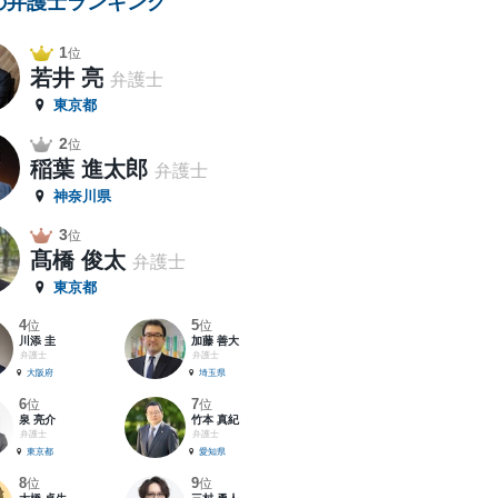
の弁護士ランキング
1
位
若井 亮
弁護士
東京都
2
位
稲葉 進太郎
弁護士
神奈川県
3
位
髙橋 俊太
弁護士
東京都
4
5
位
位
川添 圭
加藤 善大
弁護士
弁護士
大阪府
埼玉県
6
7
位
位
泉 亮介
竹本 真紀
弁護士
弁護士
東京都
愛知県
8
9
位
位