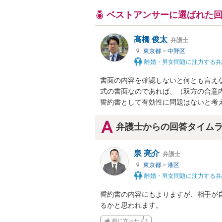
ベストアンサーに選ばれた
髙橋 俊太
弁護士
東京都
>
中野区
離婚・男女問題に注力する弁
書面の内容を確認しないと何とも言え
式の書面なのであれば、（双方の合意
誓約書として有効性に問題はないと考
弁護士からの回答タイム
泉 亮介
弁護士
東京都
>
港区
離婚・男女問題に注力する弁
誓約書の内容にもよりますが、相手が
るかと思われます。
役に立った
1