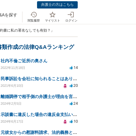
弁護士の方はこちら
&Aを探す
閲覧履歴
マイリスト
ログイン
誓約書に私の署名なしでも有効？」
書類作成の法律Q&Aランキング
社内不倫ご近所の奥さん
14
2022年11月18日
民事訴訟を会社に知られることはありますか？
20
2021年6月10日
離婚調停で相手側の弁護士が理由を言わずに終わった場合の対応について
24
2024年2月5日
示談書に違反した場合の違反金支払い請求についての相談
10
2024年6月17日
元彼女からの慰謝料請求、法的義務と対応策は？