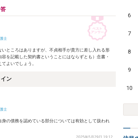
回答
6
7
護士
ないところはありますが、不貞相手が貴方に差し入れる形
8
内容を記載した契約書ということにはならずとも）念書・
えてよいでしょう。
9
ライン
10
護士
自身の債務を認めている部分については有効として扱われ
2025年5月29日 19:12