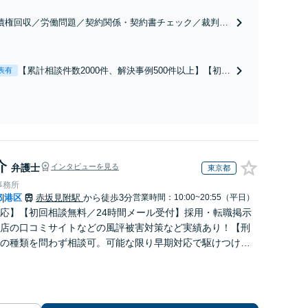
債権回収／労働問題／契約関係・契約書チェック／裁判対
】取引先とのトラブル・会社内のトラブルなど、事後の解
だけでなく予防法務までワンストップで対応！顧問弁護士
お探しの方もご相談ください！【顧問経験豊富】【個別案
【累計相談件数2000件、解決事例500件以上】【初回
表有
も対応OK】
相談（電話・WEB）無料】「オーダーメイドの解決
策を提示」依頼者様の話を丁寧にうかがい、どんな
不安があるのか、何を解決したいのかを正確に読み
取ります。【東京都在住以外の方も対応】
介
弁護士
インタビューを見る
東京都
事務所
都
港区
赤坂見附駅
から徒歩3分
営業時間：10:00~20:55（平日）
|
応】【初回相談無料／24時間メール受付】採用・転職掲示
店の口コミサイトなどの風評被害対策など実績あり！【刑
の種類を問わず相談可。可能な限り早期対応で駆けつけサ
労働】不当解雇・残業代請求はおまかせください