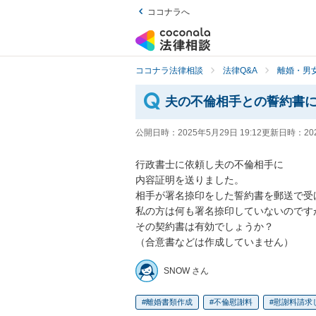
ココナラへ
ココナラ法律相談
法律Q&A
離婚・男
夫の不倫相手との誓約書
公開日時：
2025年5月29日 19:12
更新日時：
20
行政書士に依頼し夫の不倫相手に

内容証明を送りました。

相手が署名捺印をした誓約書を郵送で受
私の方は何も署名捺印していないのですが
その契約書は有効でしょうか？

（合意書などは作成していません）
SNOW さん
離婚書類作成
不倫慰謝料
慰謝料請求