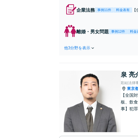
企業法務
【
事例11件
料金表有
応
決
を
離婚・男女問題
事例12件
料金
件
他3分野を表示
泉 亮
彩結法律
東京
【全国対
板、飲食
事】犯罪
ポート【