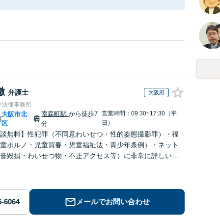
徹
弁護士
大阪府
中法律事務所
南森町駅
から徒歩7
営業時間：09:30~17:30（平
大阪市北
|
区
日）
分
談無料】性犯罪（不同意わいせつ・性的姿態撮影罪）・福
童ポルノ・児童買春・児童福祉法・青少年条例）・ネット
誉毀損・わいせつ物・不正アクセス等）に非常に詳しい弁
メールでお問い合わせ