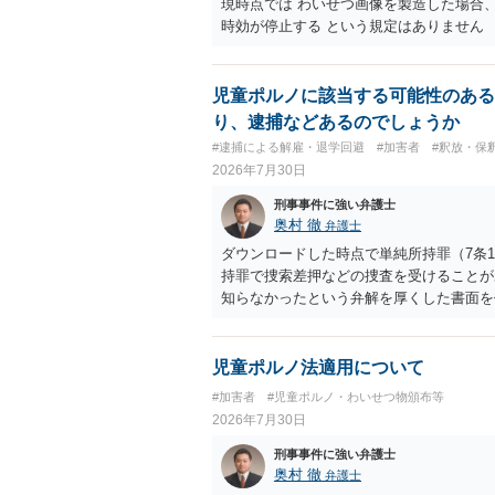
現時点では わいせつ画像を製造した場合
時効が停止する という規定はありません
児童ポルノに該当する可能性のある
り、逮捕などあるのでしょうか
#逮捕による解雇・退学回避
#加害者
#釈放・保
2026年7月30日
刑事事件に強い弁護士
奥村 徹
弁護士
ダウンロードした時点で単純所持罪（7条
持罪で捜索差押などの捜査を受けることが
知らなかったという弁解を厚くした書面を
児童ポルノ法適用について
#加害者
#児童ポルノ・わいせつ物頒布等
2026年7月30日
刑事事件に強い弁護士
奥村 徹
弁護士