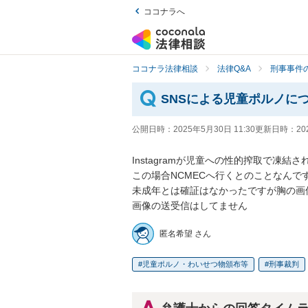
ココナラへ
ココナラ法律相談
法律Q&A
刑事事件の
SNSによる児童ポルノに
公開日時：
2025年5月30日 11:30
更新日時：
20
Instagramが児童への性的搾取で凍結さ
この場合NCMECへ行くとのことなんで
未成年とは確証はなかったですが胸の画
画像の送受信はしてません
匿名希望 さん
児童ポルノ・わいせつ物頒布等
刑事裁判