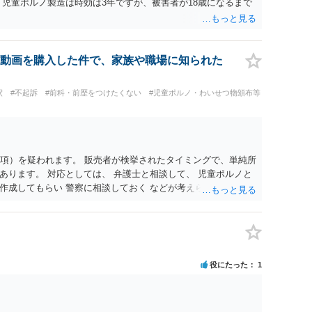
、児童ポルノ製造は時効は3年ですが、被害者が18歳になるまで
動画を購入した件で、家族や職場に知られた
釈
#不起訴
#前科・前歴をつけたくない
#児童ポルノ・わいせつ物頒布等
1項）を疑われます。 販売者が検挙されたタイミングで、単純所
あります。 対応としては、 弁護士と相談して、 児童ポルノと
作成してもらい 警察に相談しておく などが考えられます。
役にたった
1