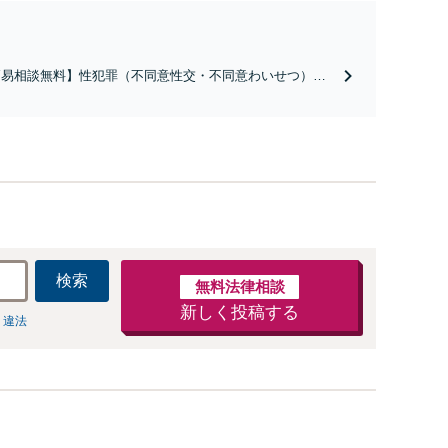
簡易相談無料】性犯罪（不同意性交・不同意わいせつ）・
祉犯（児童ポルノ・児童買春・児童福祉法・青少年条
）・ネット犯罪（名誉毀損・わいせつ物・不正アクセス・
ベンジポルノ罪等）に非常に詳しい弁護士です
検索
無料法律相談
新しく投稿する
 違法