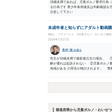
18歳未満であれば、児童ポルノ要求行為（
る行為です 青少年条例違反は年齢確認を
注意して下さい
未成年者と知らずにアダルト動画購
#個人・プライベート
#児童ポルノ・わいせつ物頒
2026年7月27日
奥村 徹
弁護士
売主が18歳未満で撮影後注文の場合、 
解が通れば起訴されない ②児童ポルノ
地域がある の罪名が検討されます。 警
は、福祉犯罪に詳しい弁護士に相談した
解 もう消したので持ってない という
都道府県から児童ポルノ・わいせつ