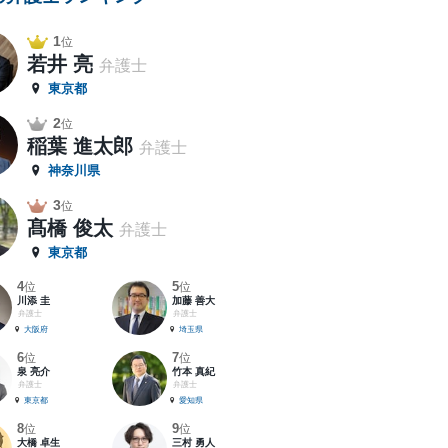
1
位
若井 亮
弁護士
東京都
2
位
稲葉 進太郎
弁護士
神奈川県
3
位
髙橋 俊太
弁護士
東京都
4
5
位
位
川添 圭
加藤 善大
弁護士
弁護士
大阪府
埼玉県
6
7
位
位
泉 亮介
竹本 真紀
弁護士
弁護士
東京都
愛知県
8
9
位
位
大橋 卓生
三村 勇人