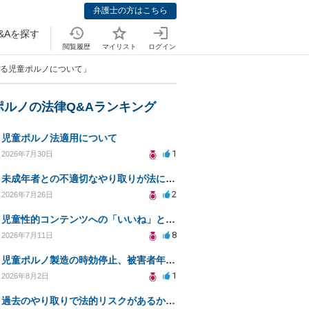
弁護士の方はこちら
&Aを探す
閲覧履歴
マイリスト
ログイン
による児童ポルノについて」
ポルノの法律Q&Aランキング
児童ポルノ法適用について
1
2026年7月30日
未成年者との不適切なやり取りが法に触れる可能性と対処法
2
2026年7月26日
児童性的コンテンツへの「いいね」と警察対応について
8
2026年7月11日
児童ポルノ製造の時効停止、被害者年齢での適用は？
1
2026年8月2日
過去のやり取りで法的リスクがあるか知りたい