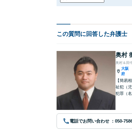
この質問に回答した弁護士
奥村 
奥村＆田
大阪
府
【簡易相
祉犯（児
犯罪（名
護士です
電話でお問い合わせ