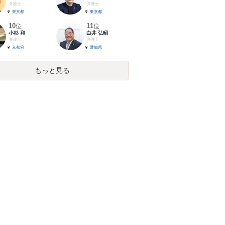
弁護士
弁護士
東京都
東京都
10
11
位
位
小杉 和
白井 弘昭
弁護士
弁護士
京都府
愛知県
もっと見る