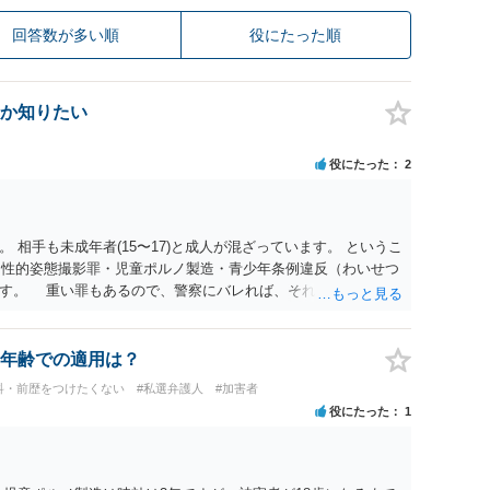
回答数が多い順
役にたった順
か知りたい
役にたった
2
 相手も未成年者(15〜17)と成人が混ざっています。 というこ
）・性的姿態撮影罪・児童ポルノ製造・青少年条例違反（わいせつ
ます。 重い罪もあるので、警察にバレれば、それなりの捜査を
年齢での適用は？
科・前歴をつけたくない
#私選弁護人
#加害者
役にたった
1