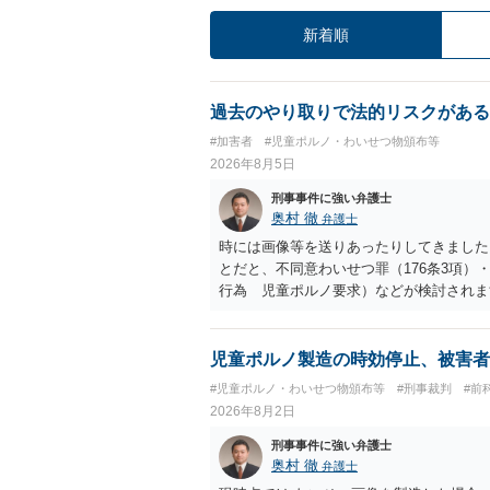
新着順
過去のやり取りで法的リスクがある
#加害者
#児童ポルノ・わいせつ物頒布等
2026年8月5日
刑事事件に強い弁護士
奥村 徹
弁護士
時には画像等を送りあったりしてきました。
とだと、不同意わいせつ罪（176条3項
行為 児童ポルノ要求）などが検討され
受けるでしょう。
児童ポルノ製造の時効停止、被害者
#児童ポルノ・わいせつ物頒布等
#刑事裁判
#前
2026年8月2日
刑事事件に強い弁護士
奥村 徹
弁護士