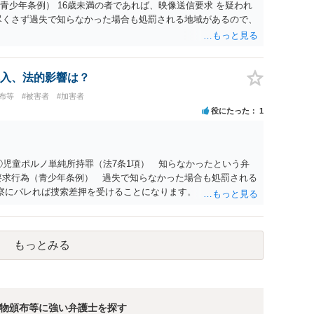
青少年条例） 16歳未満の者であれば、映像送信要求 を疑われ
尽くさず過失で知らなかった場合も処罰される地域があるので、
入、法的影響は？
布等
#被害者
#加害者
役にたった
1
①児童ポルノ単純所持罪（法7条1項） 知らなかったという弁
要求行為（青少年条例） 過失で知らなかった場合も処罰される
察にバレれば捜索差押を受けることになります。 対応として
上で 相手方の地域も知らない・年齢も知らなかったという弁
弁解を用意して、警察相談を検討してください。
もっとみる
物頒布等に強い弁護士を探す