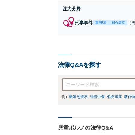
注力分野
刑事事件
【
事例5件
料金表有
福
例
リ
法律Q&Aを探す
例）
離婚 慰謝料
誹謗中傷
相続 遺産
著作物
児童ポルノの法律Q&A