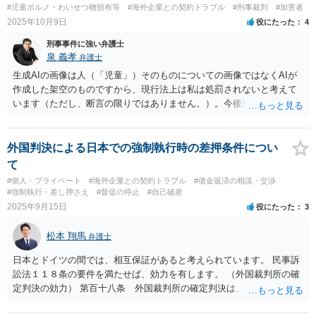
#児童ポルノ・わいせつ物頒布等
#海外企業との契約トラブル
#刑事裁判
#加害者
2025年10月9日
役にたった
4
刑事事件に強い弁護士
泉 義孝
弁護士
生成AIの画像は人（「児童」）そのものについての画像ではなくAIが
作成した架空のものですから、現行法上は私は処罰されないと考えて
います（ただし、断言の限りではありません。）。今後法律改正があ
りAIによる画像も処罰対象になるかもしれません。 回答になっている
かどうか不明ですが、よろしくお願いいたします。
外国判決による日本での強制執行時の差押条件につい
て
#個人・プライベート
#海外企業との契約トラブル
#借金返済の相談・交渉
#強制執行・差し押さえ
#督促の停止
#自己破産
2025年9月15日
役にたった
3
松本 翔馬
弁護士
日本とドイツの間では、相互保証があると考えられています。 民事訴
訟法１１８条の要件を満たせば、効力を有します。 （外国裁判所の確
定判決の効力） 第百十八条 外国裁判所の確定判決は、次に掲げる要
件のすべてを具備する場合に限り、その効力を有する。 一 法令又は