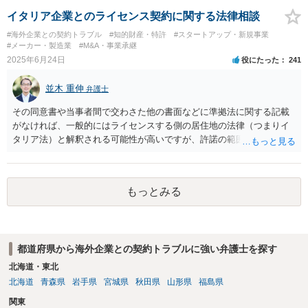
条約により外国裁判所の裁判権が認められること。 二 敗訴の被告が
訴訟の開始に必要な呼出し若しくは命令の送達（公示送達その他これ
イタリア企業とのライセンス契約に関する法律相談
に類する送達を除く。）を受けたこと又はこれを受けなかったが応訴
#海外企業との契約トラブル
#知的財産・特許
#スタートアップ・新規事業
したこと。 三 判決の内容及び訴訟手続が日本における公の秩序又は
#メーカー・製造業
#M&A・事業承継
善良の風俗に反しないこと。 四 相互の保証があること。
2025年6月24日
役にたった
241
並木 重伸
弁護士
その同意書や当事者間で交わさた他の書面などに準拠法に関する記載
がなければ、一般的にはライセンスする側の居住地の法律（つまりイ
タリア法）と解釈される可能性が高いですが、許諾の範囲が日本国内
に限定されているなどの事情がある場合には、日本法となる可能性も
あります。 なお、仮に日本法になるとしても、新しい会社との間で契
約が有効かどうかは、ライセンスされた権利の種類（著作権、商標
もっとみる
権、特許権など）や契約の時期などを見て判断する必要があります。
いずれにせよ具体的事情が分からないと確定的な回答は難しいと思わ
れますので、弁護士に直接相談されることをお勧めします。
都道府県から海外企業との契約トラブルに強い弁護士を探す
北海道・東北
北海道
青森県
岩手県
宮城県
秋田県
山形県
福島県
関東