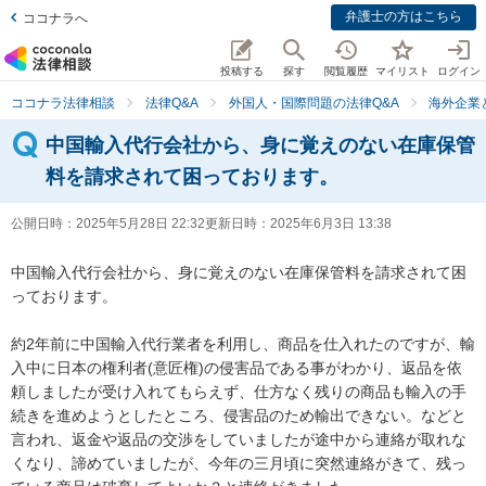
弁護士の方はこちら
ココナラへ
投稿する
探す
閲覧履歴
マイリスト
ログイン
ココナラ法律相談
法律Q&A
外国人・国際問題の法律Q&A
海外企業
中国輸入代行会社から、身に覚えのない在庫保管
料を請求されて困っております。
公開日時：
2025年5月28日 22:32
更新日時：
2025年6月3日 13:38
中国輸入代行会社から、身に覚えのない在庫保管料を請求されて困
っております。

約2年前に中国輸入代行業者を利用し、商品を仕入れたのですが、輸
入中に日本の権利者(意匠権)の侵害品である事がわかり、返品を依
頼しましたが受け入れてもらえず、仕方なく残りの商品も輸入の手
続きを進めようとしたところ、侵害品のため輸出できない。などと
言われ、返金や返品の交渉をしていましたが途中から連絡が取れな
くなり、諦めていましたが、今年の三月頃に突然連絡がきて、残っ