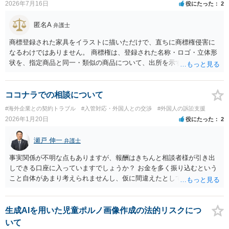
2026年7月16日
役にたった
2
匿名A
弁護士
商標登録された家具をイラストに描いただけで、直ちに商標権侵害に
なるわけではありません。 商標権は、登録された名称・ロゴ・立体形
状を、指定商品と同一・類似の商品について、出所を示す表示として
使用した場合に問題となります。したがって、家具を作品の題材とし
て描くにとどまる場合は、通常、商標権侵害にはなりにくいと考えら
れます。 ただし、家具名や特徴的な形状を商品名・広告に大きく表示
ココナラでの相談について
し、公式商品やライセンス商品と誤認させる販売方法であれば、商標
#海外企業との契約トラブル
#入管対応・外国人との交渉
#外国人の訴訟支援
権や不正競争防止法上の問題が生じ得ます。家具のデザインに著作権
2026年1月20日
役にたった
2
が認められる場合は、著作権も別途問題となります。 無料のSNS投稿
やプレゼントでも、著作権侵害は成立し得ます。商標権については、
瀬戸 伸一
弁護士
有料か無料かよりも、商標として使用しているかが重要です。 また、
日本の商標権は原則として日本国内にのみ効力を持ちます。外国で販
事実関係が不明な点もありますが、報酬はきちんと相談者様が引き出
売する場合は、販売国の商標・意匠等を確認する必要があります。 他
しできる口座に入っていますでしょうか？ お金を多く振り込むという
の作家の例は、許諾を得ている、権利が消滅している、侵害に当たら
こと自体があまり考えられませんし、仮に間違えたとしても、海外の
ない、又は単に権利行使されていないなど、様々な可能性がありま
銀行預金口座に現金で振り込んで返金というのが通常と思いますの
す。他人が販売していることだけでは、適法とは判断できません。
で、paypayを使うというのは、話として怪しい感じがします。 絶対に
損のないように行動されるとよいと思われます。
生成AIを用いた児童ポルノ画像作成の法的リスクにつ
いて