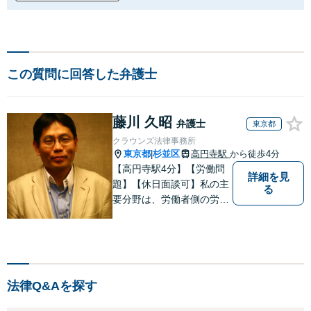
この質問に回答した弁護士
藤川 久昭
弁護士
東京都
クラウンズ法律事務所
東京都
杉並区
高円寺駅
から徒歩4分
|
【高円寺駅4分】【労働問
詳細を見
題】【休日面談可】私の主
る
要分野は、労働者側の労働
事件、企業法務（顧問先約
４０社）、破産・再生・任
意整理です。相談件数、訴
訟案件、交渉案件を数多く
担当しています。依頼人さ
法律Q&Aを探す
まにとって、最大限の効用
を得られるように頑張って