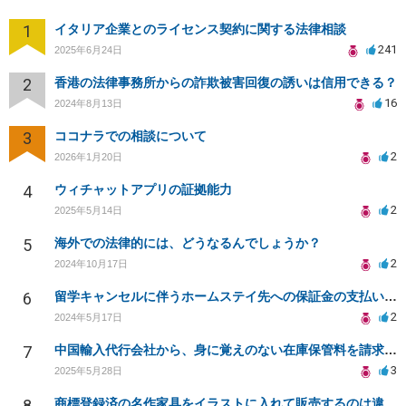
1
イタリア企業とのライセンス契約に関する法律相談
241
2025年6月24日
2
香港の法律事務所からの詐欺被害回復の誘いは信用できる？
16
2024年8月13日
3
ココナラでの相談について
2
2026年1月20日
4
ウィチャットアプリの証拠能力
2
2025年5月14日
5
海外での法律的には、どうなるんでしょうか？
2
2024年10月17日
6
留学キャンセルに伴うホームステイ先への保証金の支払いについて
2
2024年5月17日
7
中国輸入代行会社から、身に覚えのない在庫保管料を請求されて困っております。
3
2025年5月28日
8
商標登録済の名作家具をイラストに入れて販売するのは違法でしょうか