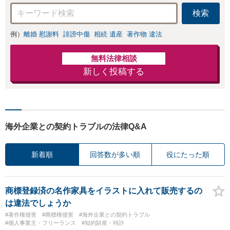
います。
検索
例）
離婚 慰謝料
誹謗中傷
相続 遺産
著作物 違法
無料法律相談
新しく投稿する
海外企業との契約トラブルの法律Q&A
新着順
回答数が多い順
役にたった順
商標登録済の名作家具をイラストに入れて販売するの
は違法でしょうか
#著作権侵害
#商標権侵害
#海外企業との契約トラブル
#個人事業主・フリーランス
#知的財産・特許