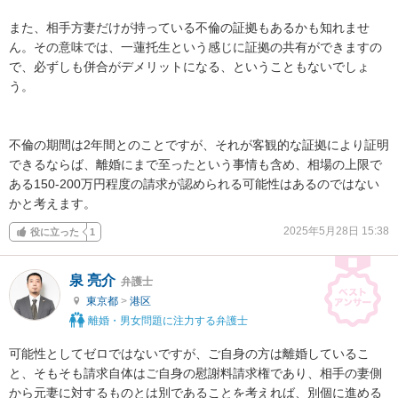
また、相手方妻だけが持っている不倫の証拠もあるかも知れませ
ん。その意味では、一蓮托生という感じに証拠の共有ができますの
で、必ずしも併合がデメリットになる、ということもないでしょ
う。

不倫の期間は2年間とのことですが、それが客観的な証拠により証明
できるならば、離婚にまで至ったという事情も含め、相場の上限で
ある150-200万円程度の請求が認められる可能性はあるのではない
かと考えます。
2025年5月28日 15:38
役に立った
1
泉 亮介
弁護士
東京都
>
港区
離婚・男女問題に注力する弁護士
可能性としてゼロではないですが、ご自身の方は離婚しているこ
と、そもそも請求自体はご自身の慰謝料請求権であり、相手の妻側
から元妻に対するものとは別であることを考えれば、別個に進める