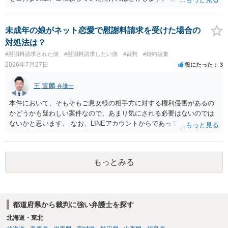
流れを見る限り、100万円は貸付金ではなく、手切れ金・和解金と評価
される可能性はあるのか ⇒LINEを含む１００万円の貸付に至るまでの
やり取り等の経緯、誓約書の内容等を踏まえて、関係を清算するため
未成年の娘がネット恋愛で慰謝料請求を受けた場合の
の 金銭であったと評価される可能性はあると考えます。 ② 「今後一
対処法は？
切関与しないなら100万円振り込む」というLINEや誓約書は、裁判上
#慰謝料請求された側
#慰謝料請求したい側
#裁判
#婚約破棄
どの程度証拠価値があるのか ⇒前後のやり取りや誓約書の具体的内容
2026年7月27日
役にたった
3
を見ない限り、具体的な判断はできませんが、一定の証拠価値はある
と考えます。 ③ 借用書があっても、後から100万円を貸付扱いに変更
王 宣麟
弁護士
することは認められるのか。 ⇒おそらく１００万円は不当利得（受け
取る正当な権利がないのに利益を取得した）として返還請求されてい
本件において、そもそもご息女様の相手方に対する権利侵害があるの
るものかと推察しますので、 貸金返還ではないかと存じます。 ④ 私
かどうかも疑わしい案件なので、あまり気にされる必要はないのでは
は現在、収入も不安定で貯金もなくリボ払い借金が既に約100万あり。
ないかと思います。 なお、LINEアカウントからであっても、そこに紐
今年に再婚したが主人はお金に厳しい為、一括で220万円を支払う事は
づけられた電話番号の開示→携帯電話会社から氏名・住所が開示され
困難 仮に裁判で敗訴した場合でも、分割払いになる可能性はあります
るパターンはありえるものの、本件のような精神的損害が発生したと
か。 ⇒判決となり敗訴してしまった場合は、強制執行により不動産等
明確にいえないような案件において開示がなされる可能性も低いので
の財産を差し押さえられ、そこから債権回収が図られることになりま
もっとみる
はないかと推察します。
すが、 和解であれば柔軟な解決が可能ですので、その場合は分割払
いにより支払うことも十分可能です。 ⑤ このような事情であれば、私
は120万円のみ和解交渉を続けるべきでしょうか。 ⇒ご相談者様の認
識を前提にすれば、１００万円も含めて返済する必要はないと考えら
都道府県から裁判に強い弁護士を探す
れるため、 120万円のみについて交渉を続けることがベターかと存じ
北海道・東北
ます。