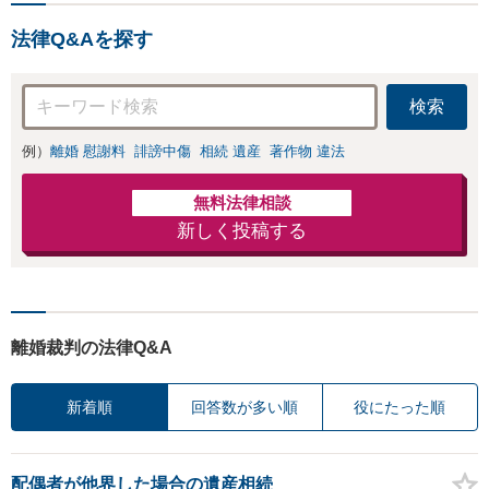
法律Q&Aを探す
検索
例）
離婚 慰謝料
誹謗中傷
相続 遺産
著作物 違法
無料法律相談
新しく投稿する
離婚裁判の法律Q&A
新着順
回答数が多い順
役にたった順
配偶者が他界した場合の遺産相続