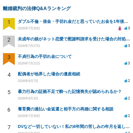
離婚裁判の法律Q&Aランキング
1
ダブル不倫・借金・手切れ金だと思っていたお金を1年後いまさら脅迫罪として通知書が来てまとめて請求
3
2026年7月30日
2
未成年の娘がネット恋愛で慰謝料請求を受けた場合の対処法は？
3
2026年7月27日
3
不貞行為の手切れ金について
3
2026年7月21日
4
配偶者が他界した場合の遺産相続
2
2026年8月7日
5
暴力行為の証拠不足で酔った記憶喪失が認められるか？
2
2026年8月3日
6
養育費の過払い金返還と相手方の再婚に関する相談
2
2026年7月30日
7
DVなど一切していない！私の8年間の苦しみの年月を返して！