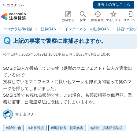
弁護士の方はこちら
ココナラへ
投稿する
探す
閲覧履歴
マイリスト
ログイン
ココナラ法律相談
法律Q&A
インターネットの法律Q&A
誹謗中傷の
上記の事案で警察に逮捕されますか。
公開日時：
2025年5月29日 10:01
更新日時：
2025年6月1日 10:40
SMSに知人が投稿している物（選挙のマニフェスト）知人が選挙出
ているので

投稿しているマニフェストに良いねマークを押す所間違って笑のマ
ークを押してしまいました。

SMSは誰でも観れる状態です。この場合、名誉毀損罪や侮辱罪、業
務妨害罪、公職選挙法に抵触してしまいますか。
富士山 さん
誹謗中傷
名誉毀損
風評被害・営業妨害
訴訟・損害賠償請求