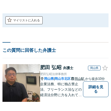
マイリストに入れる
この質問に回答した弁護士
肥田 弘昭
弁護士
岡山県
肥田弘昭法律事務所
岡山県
岡山市北区
岡山駅
から徒歩10分
|
企業法務、特に独占禁止
詳細を見
法、フリーランス法などの
る
経済法分野に力を入れてい
ます！！！