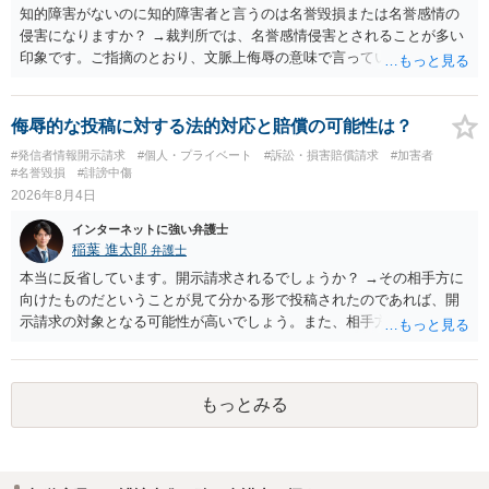
知的障害がないのに知的障害者と言うのは名誉毀損または名誉感情の
侵害になりますか？ →裁判所では、名誉感情侵害とされることが多い
印象です。ご指摘のとおり、文脈上侮辱の意味で言っている点も加味
されていると思います。
侮辱的な投稿に対する法的対応と賠償の可能性は？
#発信者情報開示請求
#個人・プライベート
#訴訟・損害賠償請求
#加害者
#名誉毀損
#誹謗中傷
2026年8月4日
インターネットに強い弁護士
稲葉 進太郎
弁護士
本当に反省しています。開示請求されるでしょうか？ →その相手方に
向けたものだということが見て分かる形で投稿されたのであれば、開
示請求の対象となる可能性が高いでしょう。また、相手方の投稿した
文章からすると、実際に発信者情報開示請求がなされる可能性がある
と存じます。発信者情報開示請求が進むと、投稿に使った回線の契約
者のところに、意見照会がなされます。アカウント情報開示の場合
もっとみる
は、アカウントの登録メールに意見照会がなされます。 また、された
場合賠償金はいくらでしょうか。 →ケースバイケースであり、数万円
から１００万単位まで様々でしょう。裁判外であれば交渉して相手方
の請求額から減額することを試みることとなるでしょう。