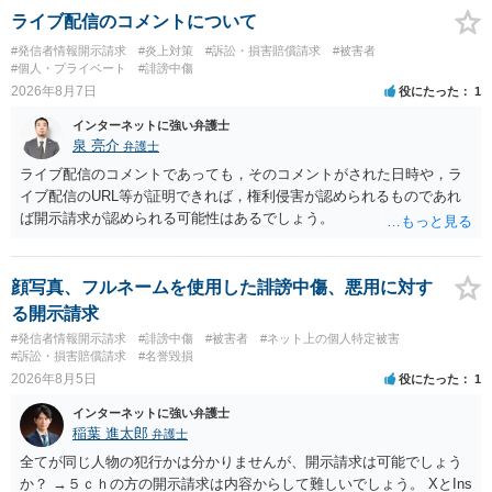
ライブ配信のコメントについて
#発信者情報開示請求
#炎上対策
#訴訟・損害賠償請求
#被害者
#個人・プライベート
#誹謗中傷
2026年8月7日
役にたった
1
インターネットに強い弁護士
泉 亮介
弁護士
ライブ配信のコメントであっても，そのコメントがされた日時や，ラ
イブ配信のURL等が証明できれば，権利侵害が認められるものであれ
ば開示請求が認められる可能性はあるでしょう。
顔写真、フルネームを使用した誹謗中傷、悪用に対す
る開示請求
#発信者情報開示請求
#誹謗中傷
#被害者
#ネット上の個人特定被害
#訴訟・損害賠償請求
#名誉毀損
2026年8月5日
役にたった
1
インターネットに強い弁護士
稲葉 進太郎
弁護士
全てが同じ人物の犯行かは分かりませんが、開示請求は可能でしょう
か？ →５ｃｈの方の開示請求は内容からして難しいでしょう。 XとIns