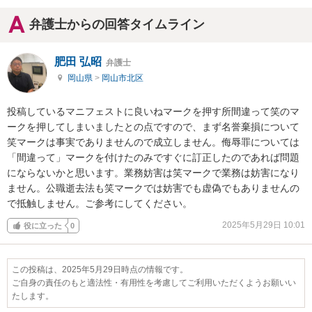
弁護士からの回答タイムライン
肥田 弘昭
弁護士
岡山県
>
岡山市北区
投稿しているマニフェストに良いねマークを押す所間違って笑のマ
ークを押してしまいましたとの点ですので、まず名誉棄損について
笑マークは事実でありませんので成立しません。侮辱罪については
「間違って」マークを付けたのみですぐに訂正したのであれば問題
にならないかと思います。業務妨害は笑マークで業務は妨害になり
ません。公職逝去法も笑マークでは妨害でも虚偽でもありませんの
で抵触しません。ご参考にしてください。
2025年5月29日 10:01
役に立った
0
この投稿は、2025年5月29日時点の情報です。
ご自身の責任のもと適法性・有用性を考慮してご利用いただくようお願いい
たします。