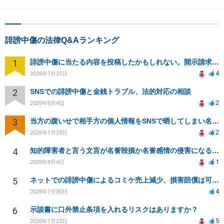
誹謗中傷の法律Q&Aランキング
1
誹謗中傷に当たる内容を投稿したかもしれない。開示請求や民事刑事裁判に発展しうるのか教えて欲しい。
4
2026年7月27日
2
SNSでの誹謗中傷と金銭トラブル、法的対応の相談
2
2026年8月4日
3
当方の腹いせで相手方の個人情報をSNSで晒してしまい名誉毀損させてしまったかもしれない
2
2026年7月29日
4
知的障害者と言う文言が名誉毀損か名誉感情の侵害になるか教えてほしい。
1
2026年8月4日
5
ネットでの誹謗中傷によるコミケ売上減少、損害賠償は可能か？
4
2026年7月30日
6
示談書に口外禁止条項を入れるリスクはありますか？
5
2026年7月23日