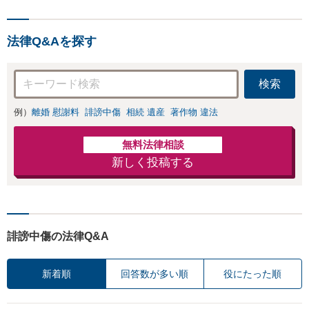
法律Q&Aを探す
検索
例）
離婚 慰謝料
誹謗中傷
相続 遺産
著作物 違法
無料法律相談
新しく投稿する
誹謗中傷の法律Q&A
新着順
回答数が多い順
役にたった順