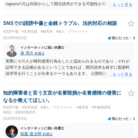
tagramの方は内容からして開示請求ができる可能性が高いでしょう。
ただ、アカウントが削除されていると開示請求は失敗する可能性が高
いでしょう。７月中にアカウントが削除されている場合、今から進め
ても失敗する可能性が高いように思われます。 相手を特定できた場
SNSでの誹謗中傷と金銭トラブル、法的対応の相談
合、相手に全ての弁護士費用を負担させることは可能でしょうか？ →
#誹謗中傷
#名誉毀損
#被害者
#個人・プライベート
訴訟外の交渉で相手方が認めれば負担させることができるでしょう。
2026年8月4日
役にたった
2
訴訟で判決となった場合は、実際の弁護士費用が認められる場合と認
められない場合があり何ともいえないところでしょう。
インターネットに強い弁護士
泉 亮介
弁護士
実際にその人が権利侵害行為をしたと認められるものであり，それが
証明できる証拠があるということであれば，開示請求を経ずに慰謝料
請求等を行うことが出来るケースもあります。 公開相談の場では回答
は難しいかと思われますので，お手持ちの証拠資料を持参の上弁護士
に個別に相談されると良いでしょう。
知的障害者と言う文言が名誉毀損か名誉感情の侵害に
なるか教えてほしい。
#誹謗中傷
#名誉毀損
#個人・プライベート
#被害者
#肖像権侵害
#訴訟・損害賠償請求
2026年8月4日
役にたった
1
インターネットに強い弁護士
稲葉 進太郎
弁護士