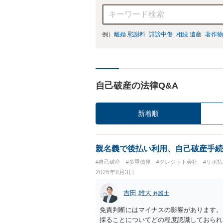
例）
離婚 慰謝料
誹謗中傷
相続 遺産
著作物
自己破産の法律Q&A
新着順
親名義で後払い利用、自己破産手続
#自己破産
#多重債務
#クレジット会社
#リボ払
2026年8月3日
吉田 雄大
弁護士
免責判断にはマイナスの影響があります。
採ることについてどの程度認識しておられ