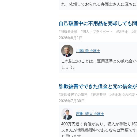
れ、依頼しておられる弁護士さんに直ちに
勧めします。
自己破産中に不用品を売却しても問
#消費者金融
#個人・プライベート
#奨学金
#
2026年8月1日
川添 圭
弁護士
これ以上のことは、運用基準との兼ね合い
しょう。
詐欺被害でできた借金と元の借金が
#詐欺被害での債務
#任意整理
#借金返済の相談
2026年7月30日
吉田 雄大
弁護士
400万円近く負債があり、収入が手取り1
夫さんが債務整理中であるならば尚更です
と思います。