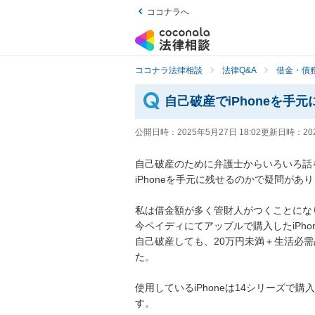
ココナラへ
ココナラ法律相談
法律Q&A
借金・債
自己破産でiPhoneを手
公開日時：
2025年5月27日 18:02
更新日時：
20
自己破産のために弁護士からいろいろ話
iPhoneを手元に残せるのかで疑問があり
私は借金額が多く管財人がつくことになり
今ペイディにてアップルで購入したiPho
自己破産しても、20万円未満＋生活必
た。

使用しているiPhoneは14シリーズで
す。
