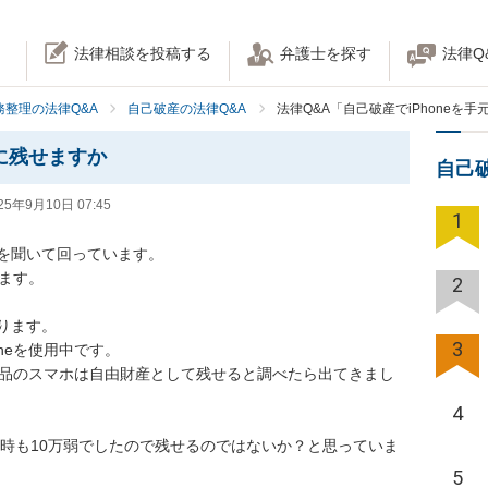
法律相談を投稿する
弁護士を探す
法律Q
務整理の法律Q&A
自己破産の法律Q&A
法律Q&A「自己破産でiPhoneを
元に残せますか
自己
25年9月10日 07:45
1
を聞いて回っています。

ます。

2
ます。

3
neを使用中です。

需品のスマホは自由財産として残せると調べたら出てきまし
4
購入時も10万弱でしたので残せるのではないか？と思っていま
5