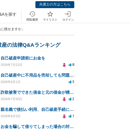
弁護士の方はこちら
&Aを探す
閲覧履歴
マイリスト
ログイン
手元に残せますか」
破産の法律Q&Aランキング
自己破産申請前にお金を
8
2026年7月22日
自己破産中に不用品を売却しても問題ないか？
3
2026年8月1日
詐欺被害でできた借金と元の借金が積み重なり返済困難
2
2026年7月30日
親名義で後払い利用、自己破産手続に影響はあるか？
1
2026年8月3日
お金を騙して借りてしまった場合の対処法と今後の対応策