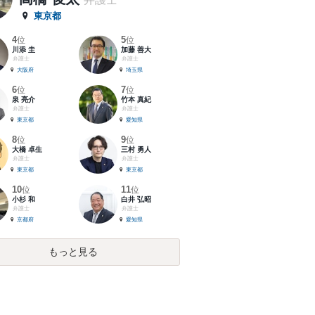
東京都
4
5
位
位
川添 圭
加藤 善大
弁護士
弁護士
大阪府
埼玉県
6
7
位
位
泉 亮介
竹本 真紀
弁護士
弁護士
東京都
愛知県
8
9
位
位
大橋 卓生
三村 勇人
弁護士
弁護士
東京都
東京都
10
11
位
位
小杉 和
白井 弘昭
弁護士
弁護士
京都府
愛知県
もっと見る