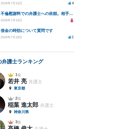
4
2026年7月15日
不倫慰謝料での弁護士への依頼。相手が自己破産、弁護士との契約範囲は？
2026年7月16日
借金の時効について質問です
2
2026年7月18日
の弁護士ランキング
1
位
若井 亮
弁護士
東京都
2
位
稲葉 進太郎
弁護士
神奈川県
3
位
髙橋 俊太
弁護士