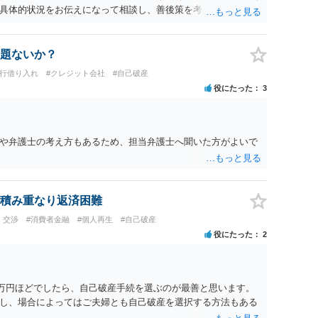
具体的状況をお伝えになって相談し、善後策を考えることをお
題ないか？
銀行借り入れ
#クレジット会社
#自己破産
役にたった
3
や弁護士の考え方もあるため、担当弁護士へ聞いた方がよいで
積み重なり返済困難
・交渉
#消費者金融
#個人再生
#自己破産
役にたった
2
6万円ほどでしたら、自己破産手続を選ぶのが最善と思います。
し、場合によってはご夫婦とも自己破産を選択する方法もある