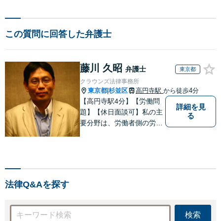
この質問に回答した弁護士
藤川 久昭
弁護士
東京都
クラウンズ法律事務所
東京都
杉並区
高円寺駅
から徒歩4分
|
【高円寺駅4分】【労働問
詳細を見
題】【休日面談可】私の主
る
要分野は、労働者側の労働
事件、企業法務（顧問先約
４０社）、破産・再生・任
意整理です。相談件数、訴
訟案件、交渉案件を数多く
担当しています。依頼人さ
法律Q&Aを探す
まにとって、最大限の効用
を得られるように頑張って
います。
検索