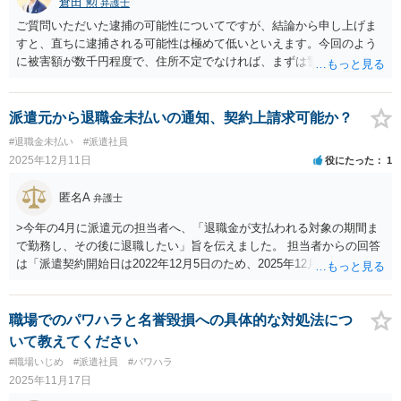
のが相当である。」とし、 続けて「そして、その判断にあたっては、
倉田 勲
弁護士
暴行が発生した経緯、労働者（被災者）と加害者との間の私的怨恨の
ご質問いただいた逮捕の可能性についてですが、結論から申し上げま
有無、労働者（被災者）の職務の内容や性質（他人の反発や恨みを買
すと、直ちに逮捕される可能性は極めて低いといえます。今回のよう
い易いものであるか否か。）、暴行の原因となった業務上の事実と暴
に被害額が数千円程度で、住所不定でなければ、まずは警察から任意
行との時間的、場所的関係などが考慮されるべきである。」と判示し
での出頭を求められ、事情聴取を受ける形（在宅事件）で進むのが一
ています。 したがって、「私的怨恨に基づくもの、自招行為によるも
般的です。 ただし、逮捕の可能性は低くとも犯罪行為ないし民事上返
の」など明らかに業務と関係ない場合以外は、業務起因性が認められ
還義務が生じる内容と思われますので、速やかにタイミーや当該企業
派遣元から退職金未払いの通知、契約上請求可能か？
る可能性が一定程度認められます。 より詳細についてお知りになりた
へ連絡し、事情を説明して報酬を返還する意思を伝えて返金すること
#退職金未払い
#派遣社員
い場合、最寄りの法律事務所で相談されることを検討ください。
をお勧めします。
2025年12月11日
役にたった
1
匿名A
弁護士
>今年の4月に派遣元の担当者へ、「退職金が支払われる対象の期間ま
で勤務し、その後に退職したい」旨を伝えました。 担当者からの回答
は「派遣契約開始日は2022年12月5日のため、2025年12月5日まで出勤
すれば退職金が支払われる」とありました。自分はこれを承諾し、退
職日を2025年12月6日と設定。派遣先の会社にも退職の旨を連絡 とあ
りますので、一連の流れの証拠がメールなどで客観的証拠があるので
職場でのパワハラと名誉毀損への具体的な対処法につ
あれば、形式的にはともかく、実質的には動機の表示が認められて、
いて教えてください
派遣元との雇用契約における退職合意について「錯誤取消」ができる
#職場いじめ
#派遣社員
#パワハラ
かもしれません。 一連の流れが派遣元の意図的なものであれば、派遣
2025年11月17日
元の欺罔行為によりご相談者が欺された、つまり「詐欺取消」も考え