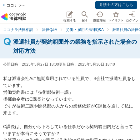
弁護士の方はこちら
ココナラへ
投稿する
探す
閲覧履歴
マイリスト
ログイン
ココナラ法律相談
法律Q&A
労働・雇用の法律Q&A
派遣社員の法律Q
派遣社員が契約範囲外の業務を指示された場合の
対応方法
公開日時：
2025年5月27日 18:00
更新日時：
2025年5月30日 18:40
私は派遣会社Aに無期雇用されている社員で、B会社で派遣社員をし
ています。

労働契約書には「技術部技術一課」

指揮命令者はC課長となっています。

ですが技術二課や開発部の人からの業務依頼がC課長を通して私に
来ます。

C課長は、自分から下ろしている仕事だから契約範囲内だと言って
いますが本当にそうですか？
