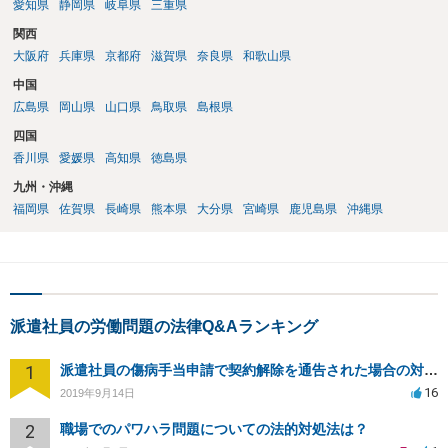
推奨します。派遣元には「安全配慮義務」があるため、放置は許され
愛知県
静岡県
岐阜県
三重県
ません。 （３）必要に応じて法的措置を検討する 以下の対応が可能で
関西
す。 ①刑事告訴（名誉毀損・侮辱） 証拠があれば警察へ相談できま
大阪府
兵庫県
京都府
滋賀県
奈良県
和歌山県
す。 ②民事の損害賠償請求 精神的苦痛に対する慰謝料を請求できま
す。 ③労災申請（うつ症状などが生じた場合） 医師の診断書があれば
中国
労災申請が可能です。
広島県
岡山県
山口県
鳥取県
島根県
四国
香川県
愛媛県
高知県
徳島県
九州・沖縄
福岡県
佐賀県
長崎県
熊本県
大分県
宮崎県
鹿児島県
沖縄県
派遣社員の労働問題の法律Q&Aランキング
1
派遣社員の傷病手当申請で契約解除を通告された場合の対応策
16
2019年9月14日
2
職場でのパワハラ問題についての法的対処法は？