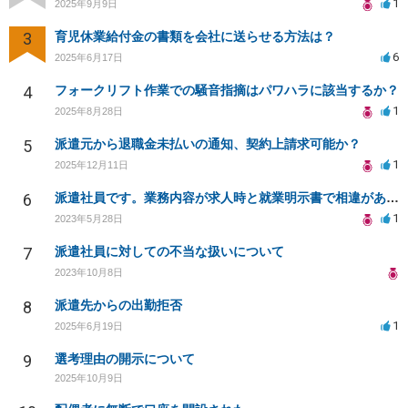
1
2025年9月9日
3
育児休業給付金の書類を会社に送らせる方法は？
6
2025年6月17日
4
フォークリフト作業での騒音指摘はパワハラに該当するか？
1
2025年8月28日
5
派遣元から退職金未払いの通知、契約上請求可能か？
1
2025年12月11日
6
派遣社員です。業務内容が求人時と就業明示書で相違があるため、更新満了前でも辞めたいが可能ですか？
1
2023年5月28日
7
派遣社員に対しての不当な扱いについて
2023年10月8日
8
派遣先からの出勤拒否
1
2025年6月19日
9
選考理由の開示について
2025年10月9日