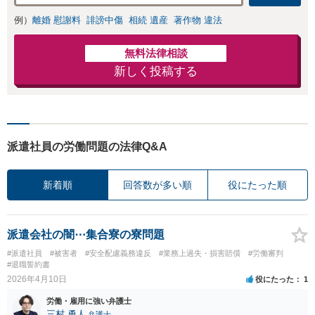
例）
離婚 慰謝料
誹謗中傷
相続 遺産
著作物 違法
無料法律相談
新しく投稿する
派遣社員の労働問題の法律Q&A
新着順
回答数が多い順
役にたった順
派遣会社の闇⋯集合寮の寮問題
#派遣社員
#被害者
#安全配慮義務違反
#業務上過失・損害賠償
#労働審判
#退職誓約書
2026年4月10日
役にたった
1
労働・雇用に強い弁護士
三村 勇人
弁護士