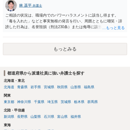
られます。 取消が認められれば、ご相談者の退職合意が初めからなか
林 遥平
弁護士
ったことになりますので、退職日以降も派遣元の社員という扱いにな
り、退職金が支給される段階で退職届を出すと、退職金を請求できる
ご相談の状況は、職場内でのパワーハラスメントに該当し得ます。
という流れになります。 また上記取消のみならず、すくなくとも上記
「毒を入れた」などと事実無根の発言を行い、周囲とともに嘲笑・誹
やりとりは労使契約の信義則に著しく反する行為であると思われます
謗した行為は、名誉毀損（刑法230条）または侮辱に該当する可能性が
ので、証拠を備えて労働基準監督署に申告するとともに、提訴の際
高く、また労働安全衛生法上の「パワーハラスメント」にも該当し得
は、信義則に基づく退職合意の無効も併せ主張することも考えられま
ます。 以下、法的評価と今後の対応の流れを整理します。 １ 法的に
す。
どう評価されるか （１）名誉毀損・侮辱に該当し得る 「毒を入れた」
もっとみる
「殺人未遂じゃないか」など、犯罪者であるかのように扱う発言は、
事実無根であれば、社会的評価を著しく下げる行為として 名誉毀損
罪、公然と侮辱する行為として 侮辱罪が成立し得ます。職場という公
然性のある場で、役職者が煽り、他の職員も同調している点から、違
都道府県から派遣社員に強い弁護士を探す
法性は高いと考えられます。 （２）パワハラ（労働安全衛生法）に該
当しうる 精神的攻撃（侮辱、人格否定）、集団での嘲笑・言動弱い立
北海道・東北
場の派遣社員に対し継続的に行われていることから、「パワーハラス
北海道
青森県
岩手県
宮城県
秋田県
山形県
福島県
メント」の典型に当たるように思います。 ２．今後の具体的な対処の
関東
流れ （１）証拠の確保 次のような証拠をできる範囲で確保してくださ
東京都
神奈川県
千葉県
埼玉県
茨城県
栃木県
群馬県
い。 ・当時の会話の録音 ・メール・チャットの履歴 ・被害状況を日
付入りで記録したメモ ・派遣元に相談した記録（メールなど） 証拠が
北陸・甲信越
あれば、後の交渉や法的措置が格段に有利になります。 （２）派遣元
新潟県
長野県
山梨県
石川県
富山県
福井県
の担当者へ正式に再度申し入れる 一時的に改善しても再発している以
東海
上、職場変更（配置転換）問題職員との接触回避を強く求めることを