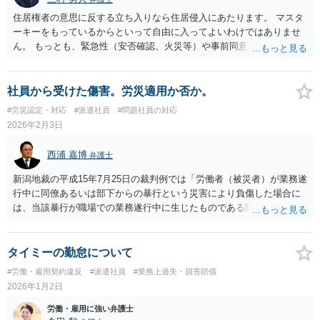
住居権者の意思に反する立ち入りなら住居侵入にあたります。 マスタ
ーキーをもっているからといって自由に入ってよいわけではありませ
ん。 もっとも、緊急性（安否確認、火災等）や事前同意が認められる
など正当な理由がある場合には犯罪は成立しません。
社員から受けた傷害。労災適用か否か。
#労災認定・対応
#派遣社員
#問題社員の対応
2026年2月3日
西浦 嘉博
弁護士
新潟地裁の平成15年7月25日の裁判例では「労働者（被災者）が業務遂
行中に同僚あるいは部下からの暴行という災害により負傷した場合に
は、当該暴行が職場での業務遂行中に生じたものである限り、当該暴
行は労働者（被災者）の業務に内在または随伴する危険が現実化した
ものと評価できるのが通常であるから、当該暴行が、労働者（被災
者）との私的怨恨または労働者（被災者）による職務上の限度を超え
タイミーの勤怠について
た挑発的行為若しくは侮辱的行為等によって生じたものであるなど、
#労働・雇用契約違反
#派遣社員
#業務上過失・損害賠償
もはや労働者（被災者）の業務とは関連しない事由によって発生した
2026年1月2日
ものであると認められる場合を除いては、当該暴行は業務に内在また
は随伴する危険が現実化したものであるとして、業務起因性を認める
労働・雇用に強い弁護士