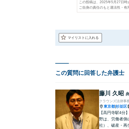
この投稿は、2025年5月27日
ご自身の責任のもと適法性・有
マイリストに入れる
この質問に回答した弁護士
藤川 久昭
クラウンズ法律事
東京都
杉並区
|
【高円寺駅4分
野は、労働者側
社）、破産・再