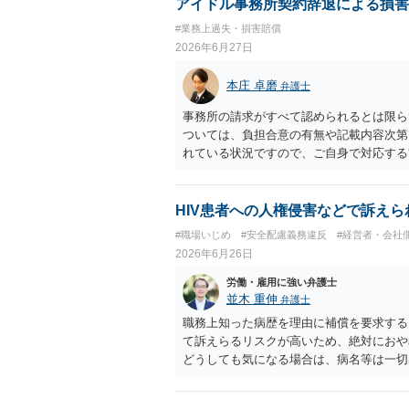
な損害、金額、辞退との因果関係を示す必
アイドル事務所契約辞退による損害
合、辞退後に講師代やスタジオ代を当然に
#業務上過失・損害賠償
情」が正当な辞退理由になるかは、その具
2026年6月27日
客観的に困難といえる事情があるかが重要
約期間・活動義務・中途辞退時の扱いにつ
本庄 卓磨
弁護士
は、安易に支払義務を認めず、契約書、募
の明示を求めるのがよいと思います。回答
事務所の請求がすべて認められるとは限ら
ついては、負担合意の有無や記載内容次第
れている状況ですので、ご自身で対応する
HIV患者への人権侵害などで訴えら
#職場いじめ
#安全配慮義務違反
#経営者・会社
2026年6月26日
労働・雇用に強い弁護士
並木 重伸
弁護士
職務上知った病歴を理由に補償を要求する
て訴えらるリスクが高いため、絶対におや
どうしても気になる場合は、病名等は一切
会社に相談されることをお勧めします。