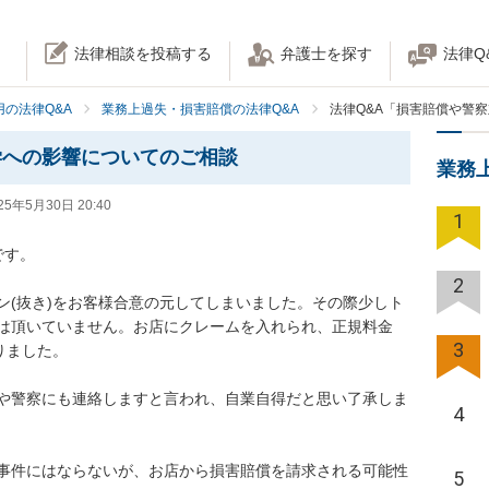
法律相談を投稿する
弁護士を探す
法律Q
の法律Q&A
業務上過失・損害賠償の法律Q&A
法律Q&A「損害賠償や警
学への影響についてのご相談
業務
25年5月30日 20:40
1
す。

2
ン(抜き)をお客様合意の元してしまいました。その際少しト
は頂いていません。お店にクレームを入れられ、正規料金
3
ました。

や警察にも連絡しますと言われ、自業自得だと思い了承しま
4
事件にはならないが、お店から損害賠償を請求される可能性
5