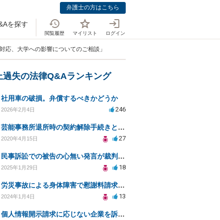
弁護士の方はこちら
&Aを探す
閲覧履歴
マイリスト
ログイン
察対応、大学への影響についてのご相談」
上過失の法律Q&Aランキング
社用車の破損。弁償するべきかどうか
246
2026年2月4日
芸能事務所退所時の契約解除手続きと注意事項
27
2020年4月15日
民事訴訟での被告の心無い発言が裁判に与える影響は？
18
2025年1月29日
労災事故による身体障害で慰謝料請求はできるのでしょうか？
13
2024年1月4日
個人情報開示請求に応じない企業を訴えたい