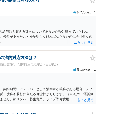
払い義務はあるのか？
役にたった
1
の給与額を超える部分についてあなたが受け取っておられな
。横領があったことを証明しなければならないのは会社側なの
。
の法的対応方法は？
業務委託契約
#退職理由(自己都合・会社都合)
役にたった
1
、契約期間中にメンバーとして活動する義務がある場合、デビ
反・債務不履行に当たる可能性があります。 そのため、運営側
ません。新メンバー募集費用、ライブ準備費用、レッスン関係
生した合理的費用であれば、損害として主張される可能性があ
のまま認められるわけではありません。各費目について、具体的