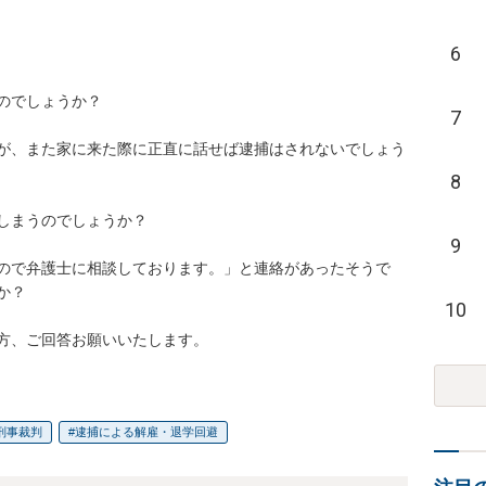
6
でしょうか？

7
が、また家に来た際に正直に話せば逮捕はされないでしょう
8
しまうのでしょうか？

9
ので弁護士に相談しております。」と連絡があったそうで
？

10
方、ご回答お願いいたします。
刑事裁判
逮捕による解雇・退学回避