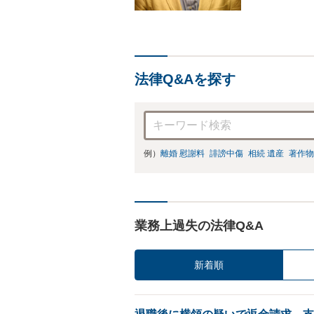
件、交渉案件を
って、最大限の
法律Q&Aを探す
例）
離婚 慰謝料
誹謗中傷
相続 遺産
著作物
業務上過失の法律Q&A
新着順