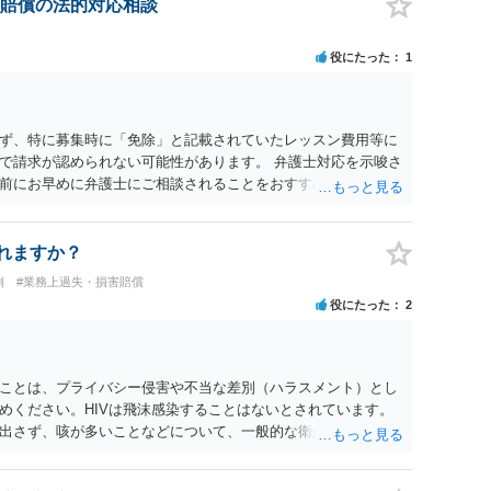
要があります。特に「レッスン費用無料」と表示されていた場
賠償の法的対応相談
全額請求できるかは慎重な検討が必要です。 また「家庭の事
体的内容によります。介護、転居、健康問題など、活動継続が
役にたった
1
です。 未成年であれば、契約時に親権者の同意があったか、契
いて親権者に説明されていたかも確認すべきです。 現時点で
集記事、LINE等を保存したうえで、請求費目、金額、根拠資料
前に弁護士へ相談することをおすすめします。
ず、特に募集時に「免除」と記載されていたレッスン費用等に
で請求が認められない可能性があります。 弁護士対応を示唆さ
前にお早めに弁護士にご相談されることをおすすめします。
れますか？
側
#業務上過失・損害賠償
役にたった
2
ことは、プライバシー侵害や不当な差別（ハラスメント）とし
めください。HIVは飛沫感染することはないとされています。
出さず、咳が多いことなどについて、一般的な衛生問題として