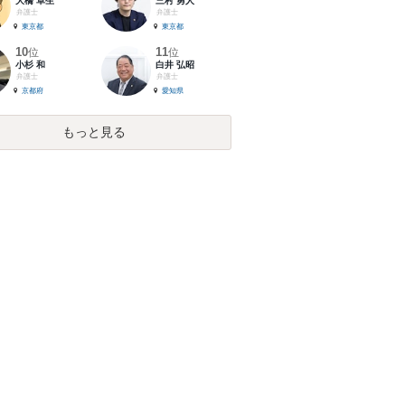
大橋 卓生
三村 勇人
弁護士
弁護士
東京都
東京都
10
11
位
位
小杉 和
白井 弘昭
弁護士
弁護士
京都府
愛知県
もっと見る