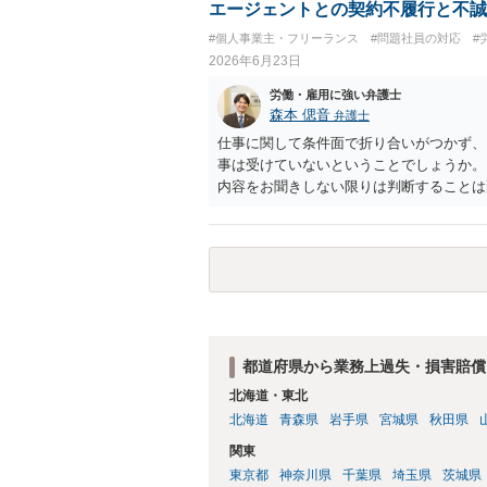
エージェントとの契約不履行と不誠
#個人事業主・フリーランス
#問題社員の対応
#
2026年6月23日
労働・雇用に強い弁護士
森本 偲音
弁護士
仕事に関して条件面で折り合いがつかず、
事は受けていないということでしょうか。
内容をお聞きしない限りは判断することは
はいかがでしょうか。
都道府県から業務上過失・損害賠償
北海道・東北
北海道
青森県
岩手県
宮城県
秋田県
関東
東京都
神奈川県
千葉県
埼玉県
茨城県