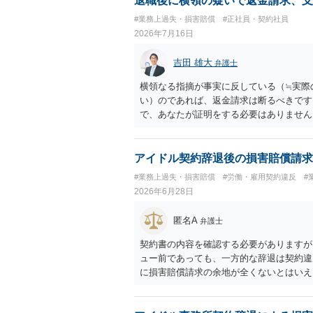
退職後に横領の疑いで返金請求、支
#業務上過失・損害賠償
#正社員・契約社員
2026年7月16日
吉田 雄大
弁護士
横領なる指摘が事実に反している（≒実際
い）のであれば、返金請求は断るべきです
で、あなたが証明をする必要はありません
アイドル契約辞退後の損害賠償請求
#業務上過失・損害賠償
#労働・雇用契約違反
#
2026年6月28日
匿名A
弁護士
契約書の内容を確認する必要がありますが
ュー前であっても、一方的な辞退は契約違
に損害賠償請求の余地が全くないとはいえ
費用なども、辞退によって実際に追加で発
ります。 もっとも、運営側の請求額がそ