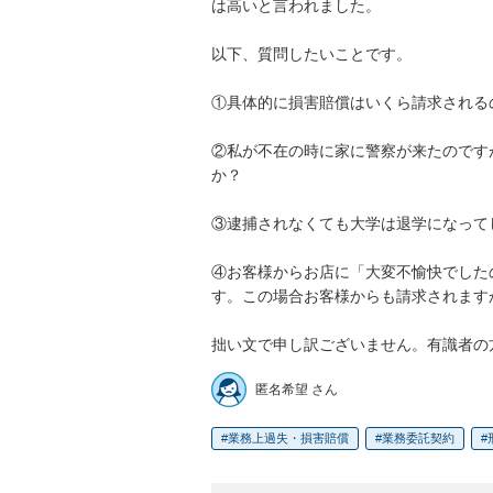
は高いと言われました。

以下、質問したいことです。

①具体的に損害賠償はいくら請求されるの
②私が不在の時に家に警察が来たのです
か？

③逮捕されなくても大学は退学になって
④お客様からお店に「大変不愉快でした
す。この場合お客様からも請求されますか
拙い文で申し訳ございません。有識者の
匿名希望 さん
業務上過失・損害賠償
業務委託契約