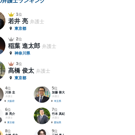
の弁護士ランキング
1
位
若井 亮
弁護士
東京都
2
位
稲葉 進太郎
弁護士
神奈川県
3
位
髙橋 俊太
弁護士
東京都
4
5
位
位
川添 圭
加藤 善大
弁護士
弁護士
大阪府
埼玉県
6
7
位
位
泉 亮介
竹本 真紀
弁護士
弁護士
東京都
愛知県
8
9
位
位