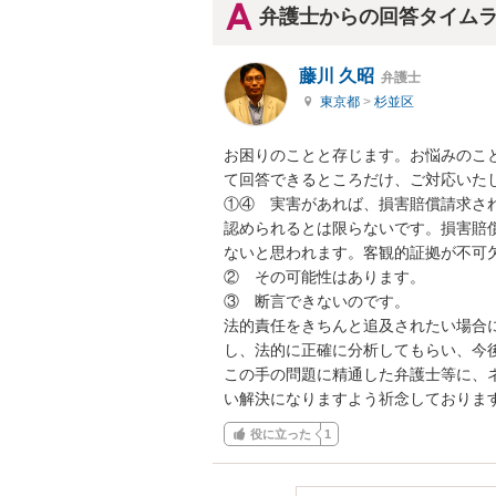
弁護士からの回答タイム
藤川 久昭
弁護士
東京都
>
杉並区
お困りのことと存じます。お悩みのこ
て回答できるところだけ、ご対応いたし
①④　実害があれば、損害賠償請求さ
認められるとは限らないです。損害賠
ないと思われます。客観的証拠が不可欠
②　その可能性はあります。

③　断言できないのです。

法的責任をきちんと追及されたい場合
し、法的に正確に分析してもらい、今
この手の問題に精通した弁護士等に、
い解決になりますよう祈念しておりま
役に立った
1