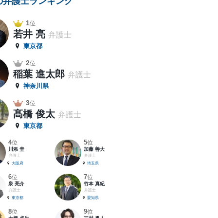
の弁護士ランキング
1
位
若井 亮
弁護士
東京都
2
位
稲葉 進太郎
弁護士
神奈川県
3
位
髙橋 俊太
弁護士
東京都
4
5
位
位
川添 圭
加藤 善大
弁護士
弁護士
大阪府
埼玉県
6
7
位
位
泉 亮介
竹本 真紀
弁護士
弁護士
東京都
愛知県
8
9
位
位