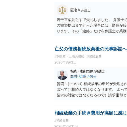
匿名A
弁護士
若干言葉足らずで失礼しました。 弁護士
の書類提出まで行った場合には、順位が繰
ります。その「連絡」だけを弁護士が業務
亡父の債務相続放棄後の民事訴訟へ
#不動産・土地の相続
#相続放棄
2026年8月3日
相続・遺言に強い弁護士
白井 弘昭
弁護士
質問１について 相続放棄の申述が受理さ
ぼって）相続人ではなくなります。 よっ
請求の対象ではなくなるので）請求棄却と
答弁書に添えて裁判所に提出してください
１回期日は出席する必要がありません。そ
す。 質問３について 弁護士ではないの
相続放棄の手続き費用が高額に感じ
でに届けばよい）で十分です。 詳細は、
#相続放棄
考まで。
2026年7月31日