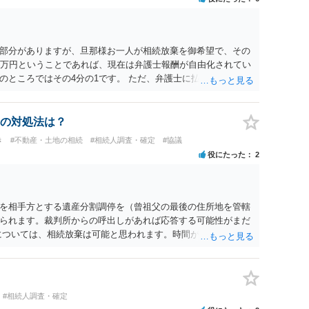
部分がありますが、旦那様お一人が相続放棄を御希望で、その
0万円ということであれば、現在は弁護士報酬が自由化されてい
のところではその4分の1です。 ただ、弁護士に払う手数料とは
になりますので、その費用も支払うべきものとして頭に置いて
士に対する手数料ですが、旦那様の収入や財産にもよりますが、
を予約して受任してもらうのが一番安上がりでしょう。数万円
の対処法は？
スは予約が取りづらい（希望者が多く予約できてもしばらく先に
き
#不動産・土地の相続
#相続人調査・確定
#協議
のことを考えると、来週早々すぐにでも御連絡する方が良いで
役にたった
2
い、あるいは時間がない等であれば、相続を取扱分野としている
わせてみることです。相続を扱う弁護士でも相続放棄は比較的安
向きに受けてくれないところもあるようです。 複数の法律事務
安いところでやってもらうことに決めれば、キューちゃんママ
を相手方とする遺産分割調停を（曾祖父の最後の住所地を管轄
はないでしょうか。 あるいは相続放棄であれば御自分でできな
られます。裁判所からの呼出しがあれば応答する可能性がまだ
のは戸籍等の取得費用と印紙代だけとなります。家庭裁判所の
については、相続放棄は可能と思われます。時間が思った以上に
類を確認し、印紙と共に家庭裁判所に提出して相続放棄申述受
があります。その点是非御注意ください。
#相続人調査・確定