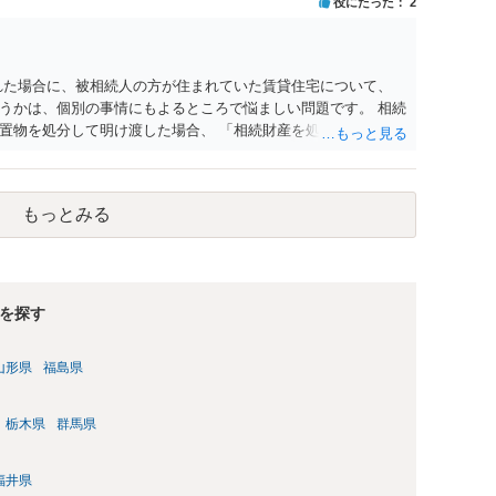
役にたった
2
れた場合に、被相続人の方が住まれていた賃貸住宅について、
うかは、個別の事情にもよるところで悩ましい問題です。 相続
置物を処分して明け渡した場合、 「相続財産を処分」したと評
応あるからです。 ただし、実際には、自宅内にめぼしい財産が
め、 解約をして鍵を返却してしまうというケースもそれなりに
どは現に保管されているのであれば、 そのまま保管されておい
もっとみる
相続放棄された場合には、相続財産清算人が選任される場合があ
でいただくことになります。 ちなみに前提として、お母様のお
、姪）にはそもそも相続権は発生しないので、甥姪の方々は相続
にお答えができずに申し訳ありませんが、以上ご参考にしていた
を探す
山形県
福島県
栃木県
群馬県
福井県