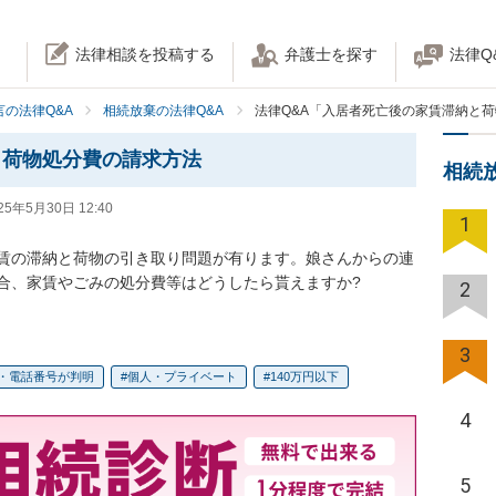
法律相談を投稿する
弁護士を探す
法律Q
の法律Q&A
相続放棄の法律Q&A
法律Q&A「入居者死亡後の家賃滞納と
と荷物処分費の請求方法
相続
25年5月30日 12:40
1
賃の滞納と荷物の引き取り問題が有ります。娘さんからの連
合、家賃やごみの処分費等はどうしたら貰えますか?
2
3
・電話番号が判明
個人・プライベート
140万円以下
4
5