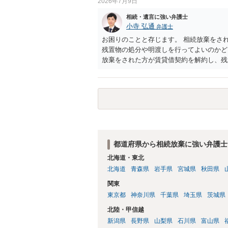
2026年7月9日
相続・遺言に強い弁護士
小寺 弘通
弁護士
お困りのことと存じます。 相続放棄をさ
残置物の処分や明渡しを行ってよいのかど
放棄をされた方が賃貸借契約を解約し、残
価され、相続放棄が無効となるリスクが一
なく、滞納賃料が増え続けるのを止めるた
あります。 また、お母様の通帳や印鑑な
た方が良いかと思います。 相続人全員が
り、 その場合には当該清算人に引き継い
姉さんがご存命である以上、 その子（甥
放棄は不要になると考えられます。 明確
だければ幸いです。
都道府県から相続放棄に強い弁護士
北海道・東北
北海道
青森県
岩手県
宮城県
秋田県
関東
東京都
神奈川県
千葉県
埼玉県
茨城県
北陸・甲信越
新潟県
長野県
山梨県
石川県
富山県