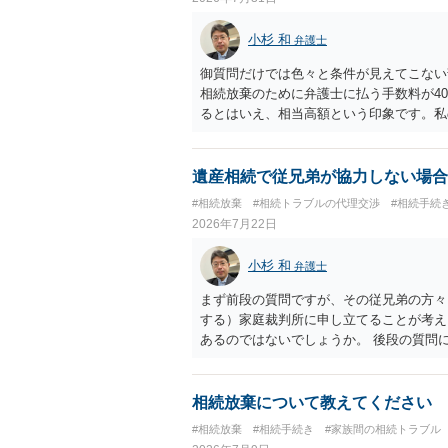
小杉 和
弁護士
御質問だけでは色々と条件が見えてこない
相続放棄のために弁護士に払う手数料が4
るとはいえ、相当高額という印象です。私
別に戸籍の用意に一定の実費がかかること
おいてください。 話を元に戻して、弁護
法テラスに御連絡なさって弁護士との相談
遺産相続で従兄弟が協力しない場合
でやってくれるはずです。 ただ、法テラ
#相続放棄
#相続トラブルの代理交渉
#相続手続
なる）ようですので、比較的短い熟慮期間
2026年7月22日
しょう。 もし法テラスが御利用になれな
弁護士を適宜探し（WEB等で）、問い合
小杉 和
弁護士
価な手数料でのお仕事になるのであまり前
所に聞いて（相見積もりをとって）、一番
まず前段の質問ですが、その従兄弟の方々
さんの御希望をかなえることができるので
する）家庭裁判所に申し立てることが考え
くもないとは思います。その場合、かかる
あるのではないでしょうか。 後段の質問
サイトから用紙を取得すると共に必要な書
ないので必要書類をてきぱきと揃える必要
理通知書を待つという流れになります。
相続放棄について教えてください
#相続放棄
#相続手続き
#家族間の相続トラブル