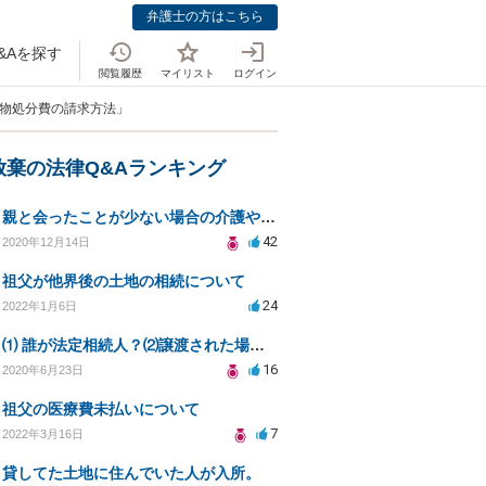
弁護士の方はこちら
&Aを探す
閲覧履歴
マイリスト
ログイン
荷物処分費の請求方法」
放棄の法律Q&Aランキング
親と会ったことが少ない場合の介護や相続の義務について
42
2020年12月14日
祖父が他界後の土地の相続について
24
2022年1月6日
⑴ 誰が法定相続人？⑵譲渡された場合の税金？⑶相続放棄後同じ不動産を相続できない？⑷借金返済義務は？
16
2020年6月23日
祖父の医療費未払いについて
7
2022年3月16日
貸してた土地に住んでいた人が入所。