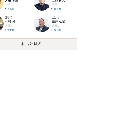
大橋 卓生
三村 勇人
弁護士
弁護士
東京都
東京都
10
11
位
位
小杉 和
白井 弘昭
弁護士
弁護士
京都府
愛知県
もっと見る