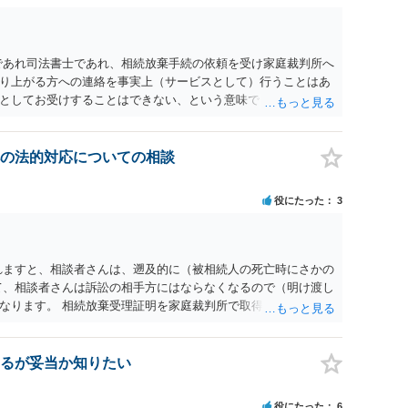
であれ司法書士であれ、相続放棄手続の依頼を受け家庭裁判所へ
り上がる方への連絡を事実上（サービスとして）行うことはあ
としてお受けすることはできない、という意味でした。
の法的対応についての相談
役にたった
3
れますと、相談者さんは、遡及的に（被相続人の死亡時にさかの
て、相談者さんは訴訟の相手方にはならなくなるので（明け渡し
なります。 相続放棄受理証明を家庭裁判所で取得し、コピーを
。 質問２について 請求棄却を求める答弁書を提出すれば、第
の日は差支え（用事があり出席できない）との記載で十分で
で、ｍｉｎｔｓでの提出の必要は無いと思います。郵送（期限ま
るが妥当か知りたい
書面記載の裁判所書記官にお問い合わせください。 以上、ご参
役にたった
6