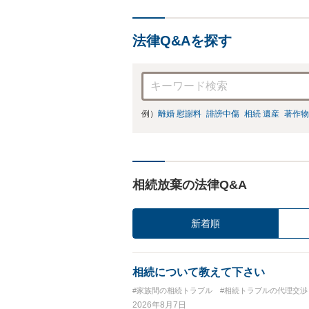
法律Q&Aを探す
例）
離婚 慰謝料
誹謗中傷
相続 遺産
著作物
相続放棄の法律Q&A
新着順
相続について教えて下さい
#家族間の相続トラブル
#相続トラブルの代理交渉
2026年8月7日