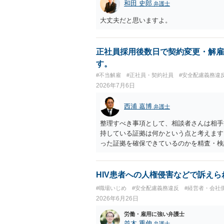
和田 史郎
弁護士
大丈夫だと思いますよ。
正社員採用後数日で契約変更・解雇
す。
#不当解雇
#正社員・契約社員
#安全配慮義務違
2026年7月6日
西浦 嘉博
弁護士
整理すべき事項として、相談者さんは相手
持している証拠は何かという点と考えます
った証拠を確保できているのかを精査・検
思われます。 上記、ご参考ください。
HIV患者への人権侵害などで訴えら
#職場いじめ
#安全配慮義務違反
#経営者・会社
2026年6月26日
労働・雇用に強い弁護士
並木 重伸
弁護士