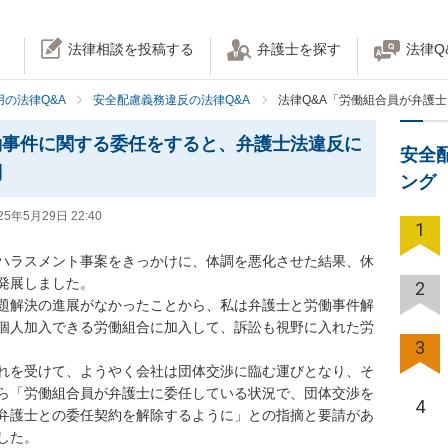
法律相談を投稿する
弁護士を探す
法律Q
の法律Q&A
安全配慮義務違反の法律Q&A
法律Q&A「労働組合員が弁護
働事件に関する委任をすると、弁護士法違反に
安全
問
ング
25年5月29日 22:40
1
ハラスメント事案をきっかけに、体調を悪化させた結果、休
展しました。

2
題解決の進展がなかったことから、私は弁護士と労働事件解
個人加入できる労働組合に加入して、訴訟も視野に入れた労
3
れを受けて、ようやく会社は団体交渉に臨む運びとなり、そ
ら「労働組合員が弁護士に委任している状況で、団体交渉を
4
弁護士との委任契約を解除するように」との指摘と要請があ
た。
