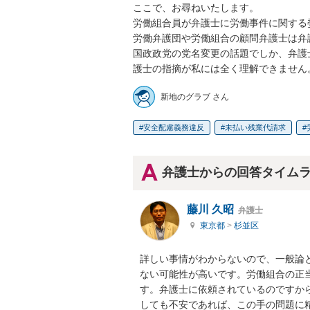
ここで、お尋ねいたします。

労働組合員が弁護士に労働事件に関する
労働弁護団や労働組合の顧問弁護士は弁
国政政党の党名変更の話題でしか、弁護
護士の指摘が私には全く理解できません
新地のグラブ さん
安全配慮義務違反
未払い残業代請求
弁護士からの回答タイム
藤川 久昭
弁護士
東京都
>
杉並区
詳しい事情がわからないので、一般論
ない可能性が高いです。労働組合の正
す。弁護士に依頼されているのですか
しても不安であれば、この手の問題に