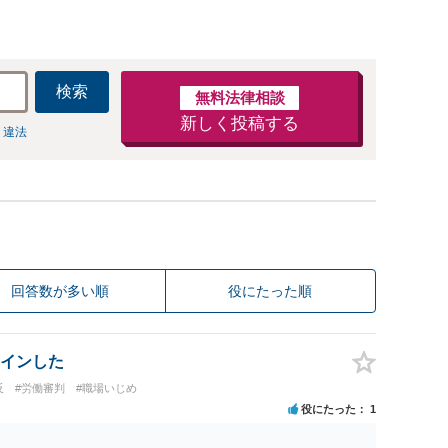
検索
無料法律相談
新しく投稿する
 違法
回答数が多い順
役にたった順
インした
反
#労働審判
#職場いじめ
役にたった
1