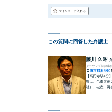
マイリストに入れる
この質問に回答した弁護士
藤川 久昭
クラウンズ法律事
東京都
杉並区
|
【高円寺駅4分
野は、労働者側
社）、破産・再
件、交渉案件を
って、最大限の