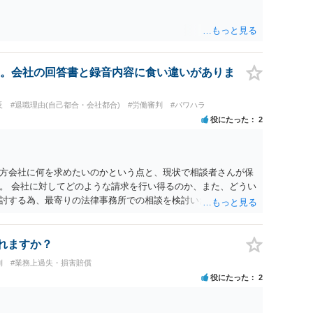
。会社の回答書と録音内容に食い違いがありま
反
#退職理由(自己都合・会社都合)
#労働審判
#パワハラ
役にたった
2
方会社に何を求めたいのかという点と、現状で相談者さんが保
。 会社に対してどのような請求を行い得るのか、また、どうい
討する為、最寄りの法律事務所での相談を検討いただければと
れますか？
側
#業務上過失・損害賠償
役にたった
2