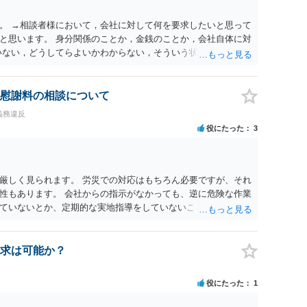
。 →相談者様において，会社に対して何を要求したいと思って
と思います。 身分関係のことか，金銭のことか，会社自体に対
いない，どうしてらよいかわからない，そういう状態なのであれ
のがよいと思います。
慰謝料の相談について
義務違反
役にたった
3
厳しく見られます。 労災での対応はもちろん必要ですが、それ
性もあります。 会社からの指示がなかっても、逆に危険な作業
ていないとか、定期的な実地指導をしていないことが問題にな
ければ免責されるわけではありません。責任追及の交渉となる
求は可能か？
役にたった
1