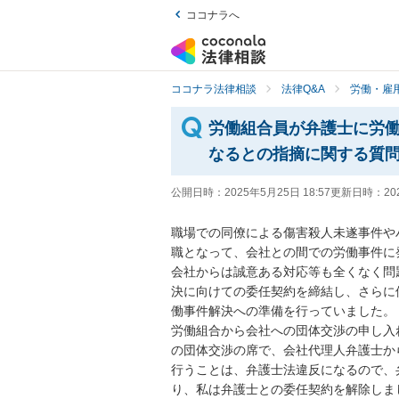
ココナラへ
ココナラ法律相談
法律Q&A
労働・雇用
労働組合員が弁護士に労
なるとの指摘に関する質
公開日時：
2025年5月25日 18:57
更新日時：
20
職場での同僚による傷害殺人未遂事件や
職となって、会社との間での労働事件に発
会社からは誠意ある対応等も全くなく問
決に向けての委任契約を締結し、さらに
働事件解決への準備を行っていました。

労働組合から会社への団体交渉の申し入
の団体交渉の席で、会社代理人弁護士か
行うことは、弁護士法違反になるので、
り、私は弁護士との委任契約を解除しまし