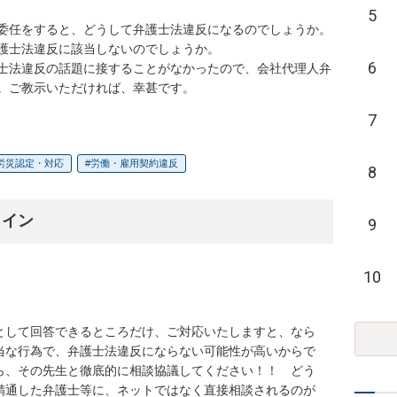
5
委任をすると、どうして弁護士法違反になるのでしょうか。

護士法違反に該当しないのでしょうか。

6
士法違反の話題に接することがなかったので、会社代理人弁
。ご教示いただければ、幸甚です。
7
労災認定・対応
労働・雇用契約違反
8
ライン
9
10
として回答できるところだけ、ご対応いたしますと、なら
当な行為で、弁護士法違反にならない可能性が高いからで
ら、その先生と徹底的に相談協議してください！！　どう
精通した弁護士等に、ネットではなく直接相談されるのが