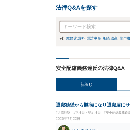
法律Q&Aを探す
例）
離婚 慰謝料
誹謗中傷
相続 遺産
著作物
安全配慮義務違反の法律Q&A
新着順
退職勧奨から鬱病になり退職届にサ
#退職勧奨
#正社員・契約社員
#安全配慮義務違
2026年7月22日