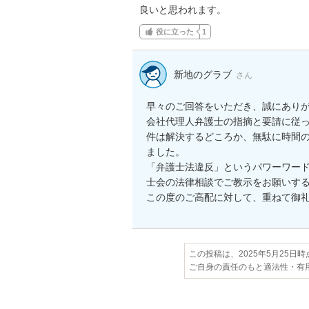
良いと思われます。
役に立った
1
新地のグラブ
さん
早々のご回答をいただき、誠にありが
会社代理人弁護士の指摘と要請に従
件は解決するどころか、無駄に時間
ました。

「弁護士法違反」というパワーワー
士会の法律相談でご教示をお願いする
この度のご高配に対して、重ねて御
この投稿は、2025年5月25日
ご自身の責任のもと適法性・有