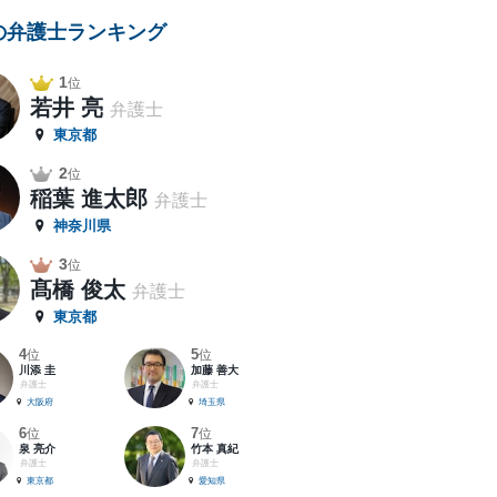
の弁護士ランキング
1
位
若井 亮
弁護士
東京都
2
位
稲葉 進太郎
弁護士
神奈川県
3
位
髙橋 俊太
弁護士
東京都
4
5
位
位
川添 圭
加藤 善大
弁護士
弁護士
大阪府
埼玉県
6
7
位
位
泉 亮介
竹本 真紀
弁護士
弁護士
東京都
愛知県