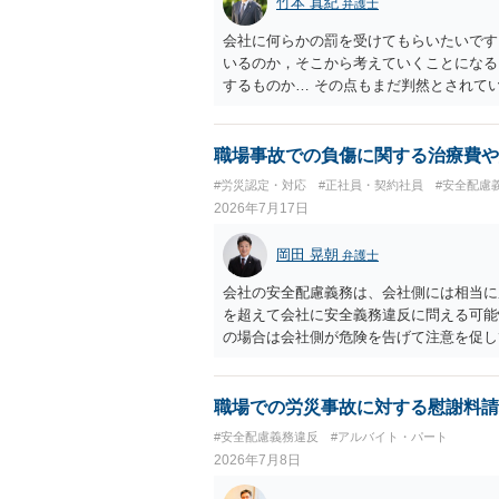
竹本 真紀
弁護士
会社に何らかの罰を受けてもらいたいです
いるのか，そこから考えていくことになる
するものか… その点もまだ判然とされて
ば，その点を検討していくことから始める
職場事故での負傷に関する治療費や
#労災認定・対応
#正社員・契約社員
#安全配慮
2026年7月17日
岡田 晃朝
弁護士
会社の安全配慮義務は、会社側には相当に
を超えて会社に安全義務違反に問える可能
の場合は会社側が危険を告げて注意を促し
った事例もあります。ですので、指示が無
でしょう。
職場での労災事故に対する慰謝料請
#安全配慮義務違反
#アルバイト・パート
2026年7月8日