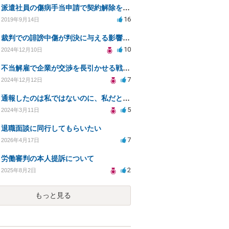
派遣社員の傷病手当申請で契約解除を通告された場合の対応策
16
2019年9月14日
裁判での誹謗中傷が判決に与える影響と対処法
10
2024年12月10日
不当解雇で企業が交渉を長引かせる戦略の傾向について
7
2024年12月12日
通報したのは私ではないのに、私だと思われている場合はどうしたら良いのか？
5
2024年3月11日
退職面談に同行してもらいたい
7
2026年4月17日
労働審判の本人提訴について
2
2025年8月2日
もっと見る