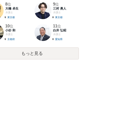
8
9
位
位
大橋 卓生
三村 勇人
弁護士
弁護士
東京都
東京都
10
11
位
位
小杉 和
白井 弘昭
弁護士
弁護士
京都府
愛知県
もっと見る