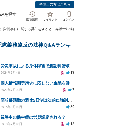
弁護士の方はこちら
&Aを探す
閲覧履歴
マイリスト
ログイン
士に労働事件に関する委任をすると、弁護士法違反になるとの指摘に関する質問」
配慮義務違反の法律Q&Aランキ
労災事故による身体障害で慰謝料請求はできるのでしょうか？
13
2024年1月4日
個人情報開示請求に応じない企業を訴えたい
7
2022年7月29日
高校部活動の週休2日制は法的に強制されるのか？
20
2018年9月19日
業務中の熱中症は労災認定される？
12
2018年7月18日