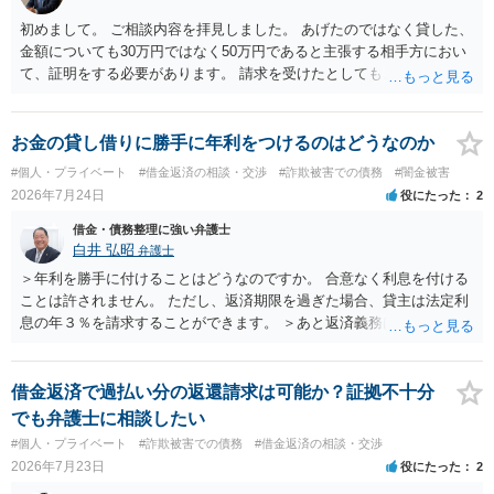
初めまして。 ご相談内容を拝見しました。 あげたのではなく貸した、
金額についても30万円ではなく50万円であると主張する相手方におい
て、証明をする必要があります。 請求を受けたとしても、もらったも
のであることを伝え、貸したというのであれば証拠を出すよう申し入
れることになるでしょう。 請求があるまでは、こちらからアクション
を起こす必要はないかと思います。
お金の貸し借りに勝手に年利をつけるのはどうなのか
#個人・プライベート
#借金返済の相談・交渉
#詐欺被害での債務
#闇金被害
2026年7月24日
役にたった
2
借金・債務整理に強い弁護士
白井 弘昭
弁護士
＞年利を勝手に付けることはどうなのですか。 合意なく利息を付ける
ことは許されません。 ただし、返済期限を過ぎた場合、貸主は法定利
息の年３％を請求することができます。 ＞あと返済義務はありますか
借りたお金の返済か、勝手につけられた利息がが分かりませんが、借
りたお金は返さなければいけませんし、勝手につけた利息は返済不要
です。 以上、ご参考まで。
借金返済で過払い分の返還請求は可能か？証拠不十分
でも弁護士に相談したい
#個人・プライベート
#詐欺被害での債務
#借金返済の相談・交渉
2026年7月23日
役にたった
2