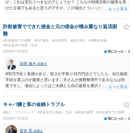
が、これは支払うべきなのでしょうか？ こちらの特殊詐欺の被害を受
けた立場でもあると思うのですが、この場合どういった対処が必要で
しょうか？ →依頼するかどうかは別にして、弁護士に相談に行った方
がいいとは思います。 そもそも、特殊詐欺関係なく旦那さんの行為
は法に触れる可能性もあります。 ＞100万を支払わず穏便に和解する
詐欺被害でできた借金と元の借金が積み重なり返済困
ことは可能でしょうか？ →一般的には難しいです。相談者さんも１０
難
０万円の被害を受けたとして、１円も払わないで和解したいと言われ
#詐欺被害での債務
#自己破産
#任意整理
#個人再生
#消費者金融
たら、 できるだけ重い刑罰を与えて欲しい、と思われるのではない
#借金返済の相談・交渉
でしょうか。 ＞弁護士さんに入ってもらうことで支払額が下がること
2026年7月30日
役にたった
2
はありますか？ そこはあり得ます、ただ、弁護士費用かけるならその
分賠償に回すことも考えられるので、 兼ね合いは考えてみましょう。
吉田 雄大
弁護士
400万円近く負債があり、収入が手取り16万円ほどでしたら、自己破産
手続を選ぶのが最善と思います。夫さんが債務整理中であるならば尚
更ですし、場合によってはご夫婦とも自己破産を選択する方法もある
と思います。
キャバ嬢と客の金銭トラブル
#個人・プライベート
#借金返済の相談・交渉
#時効の援用
#詐欺被害での債務
2026年7月24日
役にたった
2
若井 亮
弁護士