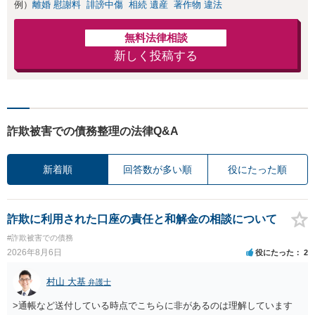
例）
離婚 慰謝料
誹謗中傷
相続 遺産
著作物 違法
無料法律相談
新しく投稿する
詐欺被害での債務整理の法律Q&A
新着順
回答数が多い順
役にたった順
詐欺に利用された口座の責任と和解金の相談について
#詐欺被害での債務
2026年8月6日
役にたった
2
村山 大基
弁護士
>通帳など送付している時点でこちらに非があるのは理解しています