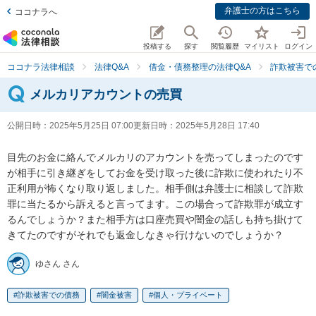
弁護士の方はこちら
ココナラへ
投稿する
探す
閲覧履歴
マイリスト
ログイン
ココナラ法律相談
法律Q&A
借金・債務整理の法律Q&A
詐欺被害で
メルカリアカウントの売買
公開日時：
2025年5月25日 07:00
更新日時：
2025年5月28日 17:40
目先のお金に絡んでメルカリのアカウントを売ってしまったのです
が相手に引き継ぎをしてお金を受け取った後に詐欺に使われたり不
正利用が怖くなり取り返しました。相手側は弁護士に相談して詐欺
罪に当たるから訴えると言ってます。この場合って詐欺罪が成立す
るんでしょうか？また相手方は口座売買や闇金の話しも持ち掛けて
きてたのですがそれでも返金しなきゃ行けないのでしょうか？
ゆさん さん
詐欺被害での債務
闇金被害
個人・プライベート