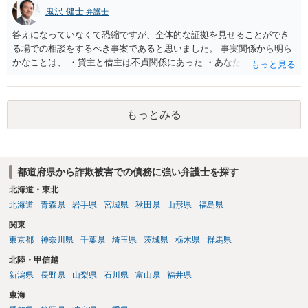
鬼沢 健士
弁護士
答えになっていなくて恐縮ですが、全体的な証拠を見せることができ
る場での相談をするべき事案であると思いました。 事実関係から明ら
かなことは、 ・貸主と借主は不貞関係にあった ・あなたから相手に金
銭を振り込んだ形跡がある ということでしょう。 相手の反論として予
想されるのは、 ・もらったものだ ・貸したかもしれないが、不法原因
給付ではない でしょう。 書かれた情報だけからは、不法原因給付であ
もっとみる
るといえそうなものはありませんでした。 不貞当事者間での貸金だか
らといって不法原因給付になるわけではありません。 あなたが性行為
をしたくてお金を払ってお願いしていたという事情などが必要です。
都道府県から詐欺被害での債務に強い弁護士を探す
北海道・東北
北海道
青森県
岩手県
宮城県
秋田県
山形県
福島県
関東
東京都
神奈川県
千葉県
埼玉県
茨城県
栃木県
群馬県
北陸・甲信越
新潟県
長野県
山梨県
石川県
富山県
福井県
東海