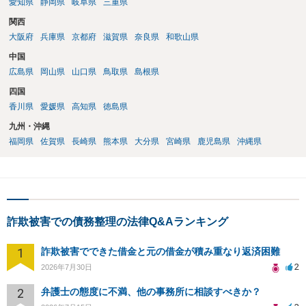
愛知県
静岡県
岐阜県
三重県
関西
大阪府
兵庫県
京都府
滋賀県
奈良県
和歌山県
中国
広島県
岡山県
山口県
鳥取県
島根県
四国
香川県
愛媛県
高知県
徳島県
九州・沖縄
福岡県
佐賀県
長崎県
熊本県
大分県
宮崎県
鹿児島県
沖縄県
詐欺被害での債務整理の法律Q&Aランキング
1
詐欺被害でできた借金と元の借金が積み重なり返済困難
2
2026年7月30日
2
弁護士の態度に不満、他の事務所に相談すべきか？