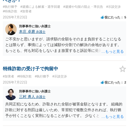
べきか？
#執行猶予
#逮捕による解雇・退学回避
#逮捕や勾留の阻止・準抗告
#示談交渉
#特殊詐欺
#加害者
2026年7月23日
役にたった
5
刑事事件に強い弁護士
本庄 卓磨
弁護士
ご不安かと思いますが、請求額の全額をそのまま負担することになる
とは限らず、事情によっては減額や分割での解決の余地があります。
もっとも、何も対応をしないまま放置すると訴訟等に発展してしまう
可能性がありますので、お早めに弁護士にご相談されることをおすす
めします。
特殊詐欺の受け子で拘留中
#加害者
#特殊詐欺
#執行猶予
#示談交渉
2026年7月22日
役にたった
2
刑事事件に強い弁護士
三村 勇人
弁護士
共同正犯になるため、詐取された全額が被害金額となります。 組織的
詐欺に対する刑罰は厳しいため、常習犯で複数立件されれば、執行猶
予が付くことなく実刑になることが多いです。 少なくとも、執行猶予
を狙うのであれば、被害弁済を行うことがマストになるかと思いま
す。 弁護士を介して共犯者数人で被害弁済を行うこともあります。 保