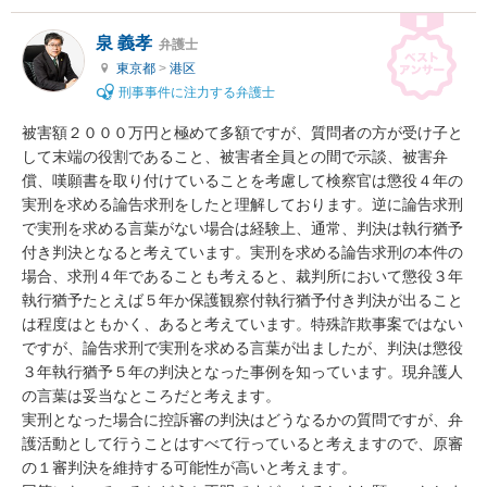
泉 義孝
弁護士
東京都
>
港区
刑事事件に注力する弁護士
被害額２０００万円と極めて多額ですが、質問者の方が受け子と
して末端の役割であること、被害者全員との間で示談、被害弁
償、嘆願書を取り付けていることを考慮して検察官は懲役４年の
実刑を求める論告求刑をしたと理解しております。逆に論告求刑
で実刑を求める言葉がない場合は経験上、通常、判決は執行猶予
付き判決となると考えています。実刑を求める論告求刑の本件の
場合、求刑４年であることも考えると、裁判所において懲役３年
執行猶予たとえば５年か保護観察付執行猶予付き判決が出ること
は程度はともかく、あると考えています。特殊詐欺事案ではない
ですが、論告求刑で実刑を求める言葉が出ましたが、判決は懲役
３年執行猶予５年の判決となった事例を知っています。現弁護人
の言葉は妥当なところだと考えます。

実刑となった場合に控訴審の判決はどうなるかの質問ですが、弁
護活動として行うことはすべて行っていると考えますので、原審
の１審判決を維持する可能性が高いと考えます。
