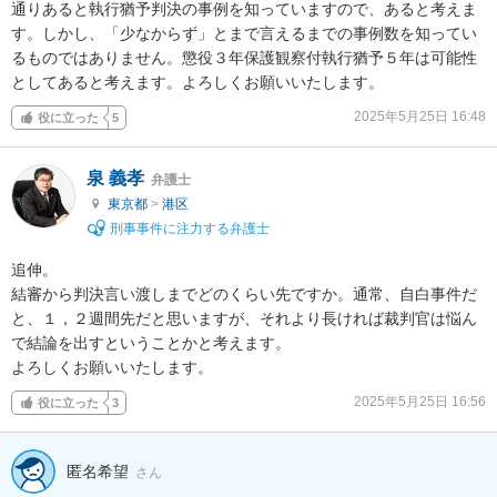
通りあると執行猶予判決の事例を知っていますので、あると考えま
す。しかし、「少なからず」とまで言えるまでの事例数を知ってい
るものではありません。懲役３年保護観察付執行猶予５年は可能性
としてあると考えます。よろしくお願いいたします。
2025年5月25日 16:48
役に立った
5
泉 義孝
弁護士
東京都
>
港区
刑事事件に注力する弁護士
追伸。

結審から判決言い渡しまでどのくらい先ですか。通常、自白事件だ
と、１，２週間先だと思いますが、それより長ければ裁判官は悩ん
で結論を出すということかと考えます。

よろしくお願いいたします。
2025年5月25日 16:56
役に立った
3
匿名希望
さん