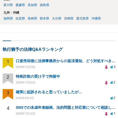
香川県
愛媛県
高知県
徳島県
九州・沖縄
福岡県
佐賀県
長崎県
熊本県
大分県
宮崎県
鹿児島県
沖縄県
執行猶予の法律Q&Aランキング
1
口座売却後に法律事務所からの返済通知、どう対処すべきか？
5
2026年7月23日
2
特殊詐欺の受け子で拘留中
2
2026年7月22日
3
確実に起訴されると思っていましたが…
2
2026年8月4日
4
SNSでの未成年者録画、法的問題と対応策について相談したい
1
2026年7月12日