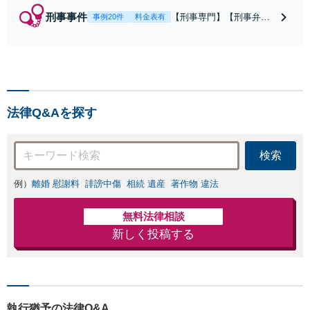
刑事事件
【刑事専門】【刑事弁護
事例20件
料金表有
歴24年】【事務所全体刑
事相談実績7766件】【釈
放・不起訴実績多数】
【京大法学部卒】【着手
金原則２２万円（税
込）】【弁護士泉義孝が
法律Q&Aを探す
相談、弁護を直接担当】
逮捕されお困りの方は是
非弁護士泉義孝にご相談
検索
ご依頼下さい。
例）
離婚 慰謝料
誹謗中傷
相続 遺産
著作物 違法
無料法律相談
新しく投稿する
執行猶予の法律Q&A