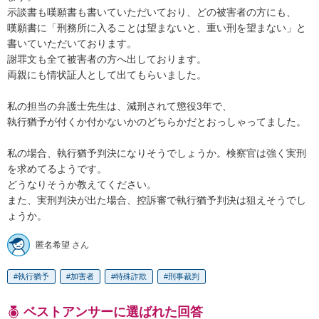
示談書も嘆願書も書いていただいており、どの被害者の方にも、

嘆願書に「刑務所に入ることは望まないと、重い刑を望まない」と
書いていただいております。

謝罪文も全て被害者の方へ出しております。

両親にも情状証人として出てもらいました。

私の担当の弁護士先生は、減刑されて懲役3年で、

執行猶予が付くか付かないかのどちらかだとおっしゃってました。

私の場合、執行猶予判決になりそうでしょうか。検察官は強く実刑
を求めてるようです。

どうなりそうか教えてください。

また、実刑判決が出た場合、控訴審で執行猶予判決は狙えそうでし
ょうか。
匿名希望 さん
執行猶予
加害者
特殊詐欺
刑事裁判
ベストアンサーに選ばれた回答