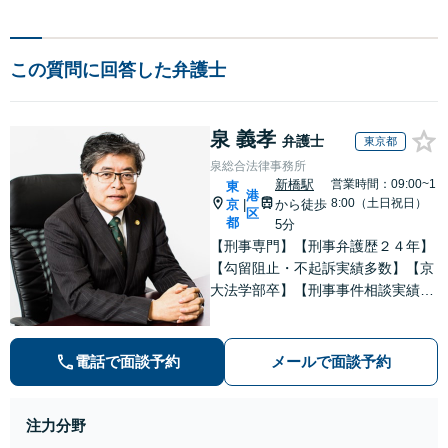
この質問に回答した弁護士
泉 義孝
弁護士
東京都
泉総合法律事務所
新橋駅
営業時間：09:00~1
東
港
8:00（土日祝日）
京
から徒歩
|
区
都
5分
【刑事専門】【刑事弁護歴２４年】
【勾留阻止・不起訴実績多数】【京
大法学部卒】【刑事事件相談実績77
66件（事務所全体）】【着手金原則
２５万円、成功報酬原則３３万円】
【弁護士泉義孝が相談、刑事弁護を
電話で面談予約
メールで面談予約
担当】【逮捕・勾留でお悩みの方は
ご相談下さい】
注力分野