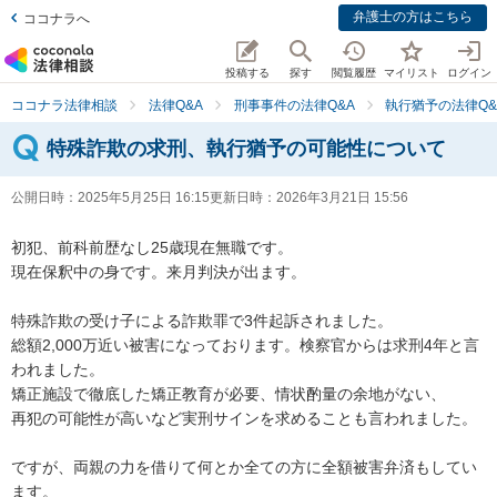
弁護士の方はこちら
ココナラへ
投稿する
探す
閲覧履歴
マイリスト
ログイン
ココナラ法律相談
法律Q&A
刑事事件の法律Q&A
執行猶予の法律Q&
特殊詐欺の求刑、執行猶予の可能性について
公開日時：
2025年5月25日 16:15
更新日時：
2026年3月21日 15:56
初犯、前科前歴なし25歳現在無職です。

現在保釈中の身です。来月判決が出ます。

特殊詐欺の受け子による詐欺罪で3件起訴されました。

総額2,000万近い被害になっております。検察官からは求刑4年と言
われました。

矯正施設で徹底した矯正教育が必要、情状酌量の余地がない、

再犯の可能性が高いなど実刑サインを求めることも言われました。

ですが、両親の力を借りて何とか全ての方に全額被害弁済もしてい
ます。
