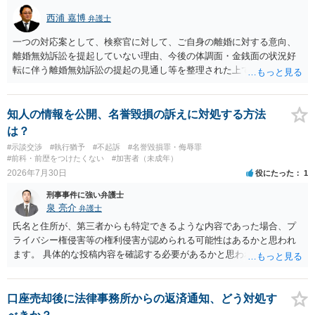
ですから，むしろ見られないようにしており，故意が認められること
西浦 嘉博
弁護士
はありません。 以上より，公然わいせつ罪には該当しませんから，捜
査の対象になることはありません。 警察から連絡がくることもないで
一つの対応案として、検察官に対して、ご自身の離婚に対する意向、
しょう。 【質問２】 見せようと思っていないことは，服を着たりする
離婚無効訴訟を提起していない理由、今後の体調面・金銭面の状況好
行為から明らかです。したがいまして，注意を受けることさえありま
転に伴う離婚無効訴訟の提起の見通し等を整理された上で、書面とし
せん。まして，刑罰として罰せられることもありません。 【質問３】
て提出されることを検討されてみてはいかがでしょうか。 少なくとも
以上のように犯罪の嫌疑が否定されますから，逮捕勾留される可能性
検察官の処分判断の際、相談者さんの意向を示す証拠の一つとして位
はありません。その理由がないのです。 【質問４】 起訴猶予は，犯罪
置づけられる様に思われます。 より詳細についてお聞きになりたい場
知人の情報を公開、名誉毀損の訴えに対処する方法
が成立することが前提ですので，不起訴とする理由としても前提を欠
合、最寄りの法律事務所での相談を検討ください
は？
いています。不起訴にするにしても，不起訴の可能性はありません。
#示談交渉
#執行猶予
#不起訴
#名誉毀損罪・侮辱罪
あえて不起訴の理由を挙げるなら，「嫌疑不十分」か「嫌疑なし」で
#前科・前歴をつけたくない
#加害者（未成年）
す。
2026年7月30日
役にたった
1
刑事事件に強い弁護士
泉 亮介
弁護士
氏名と住所が、第三者からも特定できるような内容であった場合、プ
ライバシー権侵害等の権利侵害が認められる可能性はあるかと思われ
ます。 具体的な投稿内容を確認する必要があるかと思われますので、
ご不安であれば親に相談の上で、個別に弁護士にご相談されると良い
でしょう。
口座売却後に法律事務所からの返済通知、どう対処す