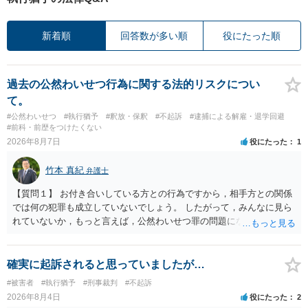
新着順
回答数が多い順
役にたった順
過去の公然わいせつ行為に関する法的リスクについ
て。
#公然わいせつ
#執行猶予
#釈放・保釈
#不起訴
#逮捕による解雇・退学回避
#前科・前歴をつけたくない
2026年8月7日
役にたった
1
竹本 真紀
弁護士
【質問１】 お付き合いしている方との行為ですから，相手方との関係
では何の犯罪も成立していないでしょう。 したがって，みんなに見ら
れていないか，もっと言えば，公然わいせつ罪の問題にならないかの
話だと思います。 公然わいせつ罪では，まず，公然性が必要です。 公
然性は，不特定又は多数の方が認識できる状態か否かで判断されま
す。 本件は，車の中という閉鎖された空間で行っており，不特定又は
確実に起訴されると思っていましたが…
多数の方が認識するのは困難な状態ですから，公然性はないと思いま
#被害者
#執行猶予
#刑事裁判
#不起訴
す。 また，意図的に示そうとする故意が必要ですが，本件では，通過
2026年8月4日
役にたった
2
する車両があると服を着ている（わいせつな状態をなくしている）の