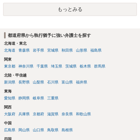
釈申請については、共犯なので、全て公判請求されるまで難しいです
もっとみる
が、個別具体的な事情により異なります。 弁護方針により、結果が変
わるため、刑事事件に精通している弁護人を選任されることをお勧め
いたします。
都道府県から執行猶予に強い弁護士を探す
北海道・東北
北海道
青森県
岩手県
宮城県
秋田県
山形県
福島県
関東
東京都
神奈川県
千葉県
埼玉県
茨城県
栃木県
群馬県
北陸・甲信越
新潟県
長野県
山梨県
石川県
富山県
福井県
東海
愛知県
静岡県
岐阜県
三重県
関西
大阪府
兵庫県
京都府
滋賀県
奈良県
和歌山県
中国
広島県
岡山県
山口県
鳥取県
島根県
四国