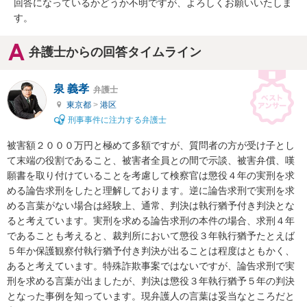
回答になっているかどうか不明ですが、よろしくお願いいたしま
す。
弁護士からの回答タイムライン
泉 義孝
弁護士
東京都
>
港区
刑事事件に注力する弁護士
被害額２０００万円と極めて多額ですが、質問者の方が受け子とし
て末端の役割であること、被害者全員との間で示談、被害弁償、嘆
願書を取り付けていることを考慮して検察官は懲役４年の実刑を求
める論告求刑をしたと理解しております。逆に論告求刑で実刑を求
める言葉がない場合は経験上、通常、判決は執行猶予付き判決とな
ると考えています。実刑を求める論告求刑の本件の場合、求刑４年
であることも考えると、裁判所において懲役３年執行猶予たとえば
５年か保護観察付執行猶予付き判決が出ることは程度はともかく、
あると考えています。特殊詐欺事案ではないですが、論告求刑で実
刑を求める言葉が出ましたが、判決は懲役３年執行猶予５年の判決
となった事例を知っています。現弁護人の言葉は妥当なところだと