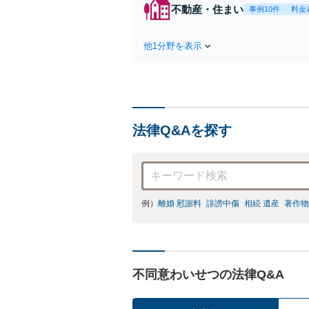
た
不動産・住まい
事例10件
料金
他1分野を表示
法律Q&Aを探す
例）
離婚 慰謝料
誹謗中傷
相続 遺産
著作物
不同意わいせつの法律Q&A