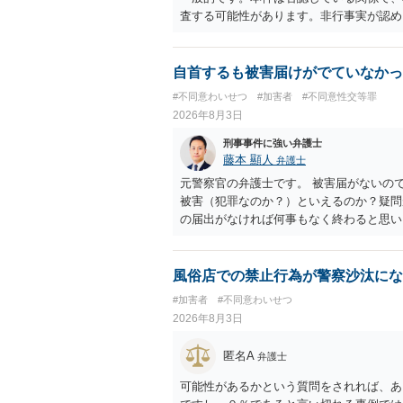
査する可能性があります。非行事実が認め
ら、その先の調査はないかと思います。ご
自首するも被害届けがでていなかっ
#不同意わいせつ
#加害者
#不同意性交等罪
2026年8月3日
刑事事件に強い弁護士
藤本 顯人
弁護士
元警察官の弁護士です。 被害届がないの
被害（犯罪なのか？）といえるのか？疑問
の届出がなければ何事もなく終わると思い
風俗店での禁止行為が警察沙汰にな
#加害者
#不同意わいせつ
2026年8月3日
匿名A
弁護士
可能性があるかという質問をされれば、あ