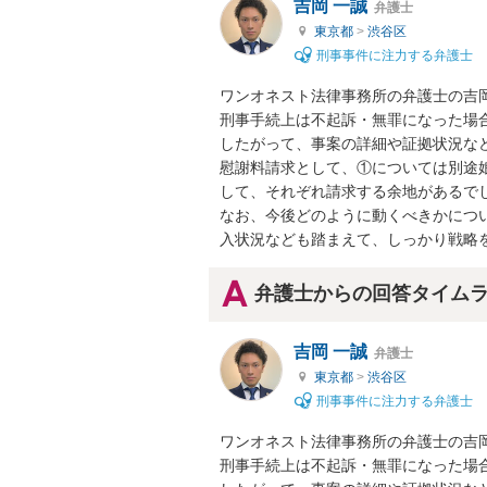
吉岡 一誠
弁護士
東京都
>
渋谷区
刑事事件に注力する弁護士
ワンオネスト法律事務所の弁護士の吉岡
刑事手続上は不起訴・無罪になった場
したがって、事案の詳細や証拠状況な
慰謝料請求として、①については別途
して、それぞれ請求する余地があるでし
なお、今後どのように動くべきかにつ
入状況なども踏まえて、しっかり戦略
弁護士からの回答タイム
吉岡 一誠
弁護士
東京都
>
渋谷区
刑事事件に注力する弁護士
ワンオネスト法律事務所の弁護士の吉岡
刑事手続上は不起訴・無罪になった場