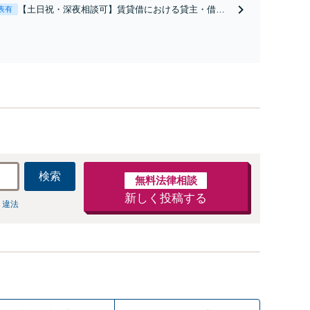
だければ現場臨場も可能です。【初回相談無料】
【土日祝・深夜相談可】賃貸借における貸主・借
表有
主、売買における売主・買主、その他仲介・管理等
いずれの立場でも対応可能【初回相談無料】
検索
無料法律相談
新しく投稿する
 違法