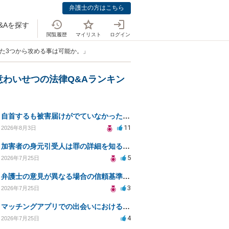
弁護士の方はこちら
&Aを探す
閲覧履歴
マイリスト
ログイン
また3つから攻める事は可能か。」
意わいせつの法律Q&Aランキン
自首するも被害届けがでていなかった場合
11
2026年8月3日
加害者の身元引受人は罪の詳細を知ることができるか？
5
2026年7月25日
弁護士の意見が異なる場合の信頼基準について教えてください
3
2026年7月25日
マッチングアプリでの出会いにおける同意の証明方法は？
4
2026年7月25日