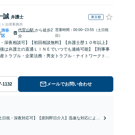
一誠
弁護士
東京都
スト法律事務所
代官山駅
から徒歩2
営業時間：00:00~23:55（土日祝
渋谷
|
区
日）
分
・深夜相談可】【初回相談無料】【弁護士歴１０年以上】
後は弁護士の直通ＬＩＮＥでいつでも連絡可能】【刑事事
産トラブル・企業法務・男女トラブル・ナイトワークトラ
力】
メールでお問い合わせ
土日祝・深夜対応可】【原則即日介入】迅速な対応により
談成立・不起訴を目指します。逮捕勾留されている場合、
都圏近郊は原則即日接見可能です。職務質問時にお電話い