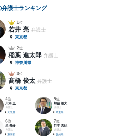
の弁護士ランキング
1
位
若井 亮
弁護士
東京都
2
位
稲葉 進太郎
弁護士
神奈川県
3
位
髙橋 俊太
弁護士
東京都
4
5
位
位
川添 圭
加藤 善大
弁護士
弁護士
大阪府
埼玉県
6
7
位
位
泉 亮介
竹本 真紀
弁護士
弁護士
東京都
愛知県