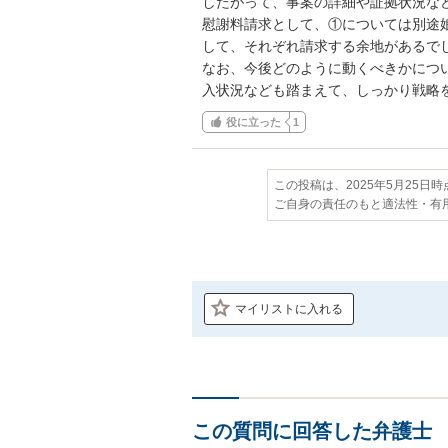
したがって、事案の詳細や証拠状況な
慰謝料請求として、①については別途
して、それぞれ請求する余地があるでし
なお、今後どのように動くべきかにつ
入状況なども踏まえて、しっかり戦略
役に立った
1
この投稿は、2025年5月25日
ご自身の責任のもと適法性・有
マイリストに入れる
この質問に回答した弁護士