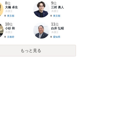
8
9
位
位
大橋 卓生
三村 勇人
弁護士
弁護士
東京都
東京都
10
11
位
位
小杉 和
白井 弘昭
弁護士
弁護士
京都府
愛知県
もっと見る