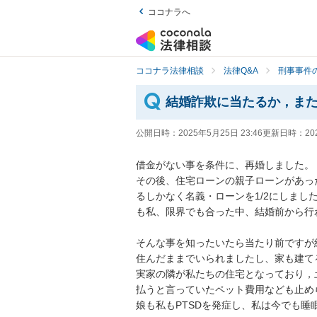
ココナラへ
ココナラ法律相談
法律Q&A
刑事事件の
結婚詐欺に当たるか，また
公開日時：
2025年5月25日 23:46
更新日時：
20
借金がない事を条件に、再婚しました。

その後、住宅ローンの親子ローンがあっ
るしかなく名義・ローンを1/2にしま
も私、限界でも合った中、結婚前から行わ
そんな事を知ったいたら当たり前ですが
住んだままでいられましたし、家も建て
実家の隣が私たちの住宅となっており，
払うと言っていたペット費用なども止め
娘も私もPTSDを発症し、私は今でも睡