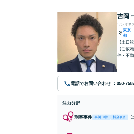
吉岡 
ワンオネ
東京
都
【土日祝
【ご依頼
件・不動
ブルに注
電話でお問い合わせ
注力分野
刑事事件
【
事例10件
料金表有
示
首