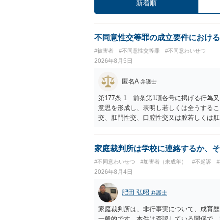
新着順
不同意性交等罪の成立要件における
#被害者
#不同意性交等罪
#不同意わいせつ
2026年8月5日
匿名A
弁護士
第177条 1 前条第1項各号に掲げる行
意思を形成し、表明し若しくは全うするこ
交、肛門性交、口腔性交又は膣若しくは肛
あってわいせつなもの（以下この条及び第
係の有無にかかわらず、5年以上の有期拘禁
に類する行為又は事由により、同意しない
家庭裁判所は学校に連絡するか、そ
せ又はその状態にあることに乗じて、わい
#不同意わいせつ
#加害者（未成年）
#不起訴
上10年以下の拘禁刑に処する。 ③アル
2026年8月4日
と。 以上の通りですから、アルコール摂
することが困難な状態」であることが必要
肥田 弘昭
弁護士
家庭裁判所は、非行事実について、成育歴
一般的です。本件は否認している関係で、