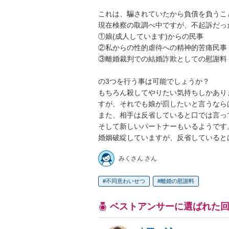
これは、騙されていたから負債を負うこ
現在検察の取調べ中ですが、不起訴だった
①娘(成人しています)からの民事

②私からの性的虐待への精神的苦痛民事

③離婚裁判での結婚詐欺としての慰謝料

の3つを行う事は可能でしょうか？

もちろん殺してやりたい気持ちしかあり
すが、それでも娘が罰したいと言うなら
また、相手は反省していると口では言っ
そして新しいパートナーもいるようです。
婚姻破綻していますが、反省していると
みくさん さん
不同意わいせつ
離婚の慰謝料
ベストアンサーに選ばれた