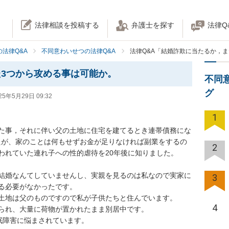
法律相談を投稿する
弁護士を探す
法律Q
法律Q&A
不同意わいせつの法律Q&A
法律Q&A「結婚詐欺に当たるか，
3つから攻める事は可能か。
不同
グ
25年5月29日 09:32
1
た事，それに伴い父の土地に住宅を建てるとき連帯債務にな
したが、家のことは何もせずお金が足りなければ副業をするの
2
れていた連れ子への性的虐待を20年後に知りました。

結婚なんてしていませんし、実親を見るのは私なので実家に
3
る必要がなかったです。

土地は父のものですので私が子供たちと住んでいます。

4
られ、大量に荷物が置かれたまま別居中です。

眠障害に悩まされています。
