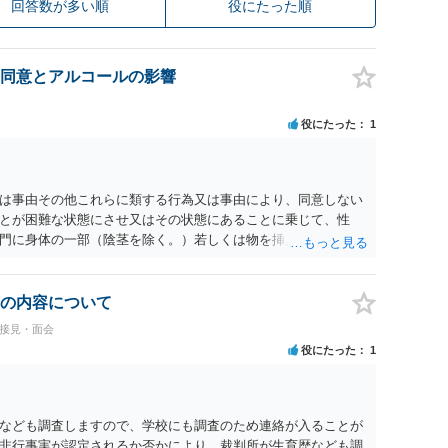
回答数が多い順
役にたった順
同意とアルコールの影響
役にたった
1
為又は事由その他これらに類する行為又は事由により、同意しない
とが困難な状態にさせ又はその状態にあることに乗じて、性
門に身体の一部（陰茎を除く。）若しくは物を挿入する行為で
179条第2項において「性交等」という。）をした者は、婚姻関
刑に処する。 第176条 1次に掲げる行為又は事由その他これら
意思を形成し、表明し若しくは全うすることが困難な状態にさ
の内容について
せつな行為をした者は、婚姻関係の有無にかかわらず、6月以
#接見・面会
コール若しくは薬物を摂取させること又はそれらの影響があるこ
役にたった
1
取だけでなく、「同意しない意思を形成し、表明し若しくは全う
です。
なども調査しますので、学校にも調査のため連絡が入ることが
非行事実が認定されるか否かにより、裁判所が生育歴なども調