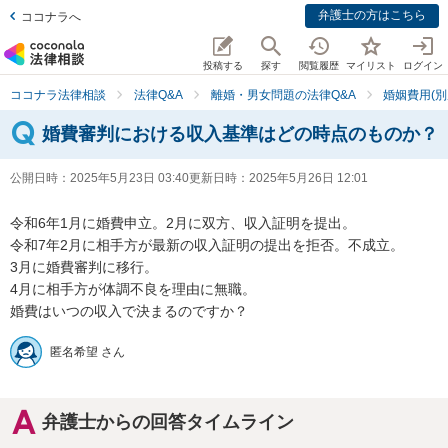
弁護士の方はこちら
ココナラへ
投稿する
探す
閲覧履歴
マイリスト
ログイン
ココナラ法律相談
法律Q&A
離婚・男女問題の法律Q&A
婚姻費用(別
婚費審判における収入基準はどの時点のものか？
公開日時：
2025年5月23日 03:40
更新日時：
2025年5月26日 12:01
令和6年1月に婚費申立。2月に双方、収入証明を提出。

令和7年2月に相手方が最新の収入証明の提出を拒否。不成立。

3月に婚費審判に移行。

4月に相手方が体調不良を理由に無職。

婚費はいつの収入で決まるのですか？
匿名希望 さん
弁護士からの回答タイムライン