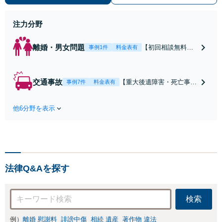
ために前に進むことができます。
注力分野
離婚・男女問題
【初回相談無料】
事例1件
料金表有
【電話・オンライ
ン相談対応】あな
たにとって有利な
交通事故
【重大後遺障害・死亡事案
事例7件
料金表有
条件で離婚ができ
などの実績多数】「被害者
るよう、経験豊富
救済を第一に」一日でも早
な弁護士が多角的
他6分野を表示
く日常を取り戻せるよう、
な視点でアドバイ
私が力になります【初回相
ス「親権・監護
談無料】【電話・オンライ
権・面会交流に実
ン相談対応】「スピード対
績あり」子の引渡
応・納得できる解決を」
し・認知・親子関
「刑事裁判のニーズにも対
係不存在確認など
法律Q&Aを探す
応」【休日・夜間相談可】
もご相談下さい
【子連れ相談可】
検索
例）
離婚 慰謝料
誹謗中傷
相続 遺産
著作物 違法