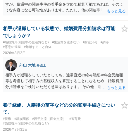
すが、償還中の関連事件の着手金を含めて精算可能であれば、そのよ
うな内容になる可能性があります。ただし、他の関連事件でも相手方
から金銭を取得できる場合には個別に考える場合もあります。個別事
情によって対応が違いますので、法テラスへお尋ねいただいた方が確
実です。
相手が退職している状態で、婚姻費用分担請求は可能
でしょうか？
#婚姻費用(別居中の生活費など)
#生活費を渡さない
#財産分与
#調停
#悪意の遺棄
#離婚すること自体
2026年8月2日
外山 大地
弁護士
相手方が退職をしていたとしても、通常直近の給与明細や年金受給額
等を考慮して相手方の基礎収入を算定することになるため、婚姻費用
分担請求をご検討いただく意味はあります。 その他、別居の経緯、質
問者様の年収、監護されているお子様がいるかといった事情をふまえ
て、ご検討いただくのが良いかと思います。
養子縁組、入籍後の苗字などの公的変更手続きについ
て。
#親権
#親族関係
#親子交流（面会交流）
#養育費
#婚姻費用(別居中の生活費など)
2026年7月31日