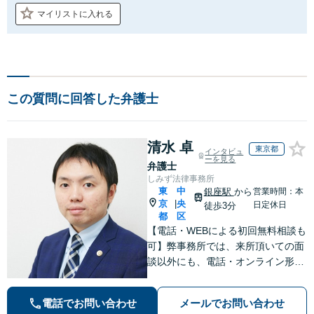
マイリストに入れる
この質問に回答した弁護士
清水 卓
東京都
インタビュ
ーを見る
弁護士
しみず法律事務所
東
中
銀座駅
から
営業時間：本
京
央
|
日定休日
徒歩3分
都
区
【電話・WEBによる初回無料相談も
可】弊事務所では、来所頂いての面
談以外にも、電話・オンライン形式
での初回無料相談も実施中。すぐに
弁護士にご相談頂くことで、今のご
電話でお問い合わせ
メールでお問い合わせ
不安が和らぐとともに、問題解決の