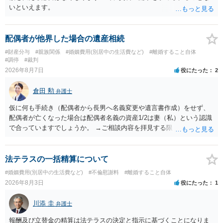
いといえます。
配偶者が他界した場合の遺産相続
#財産分与
#親族関係
#婚姻費用(別居中の生活費など)
#離婚すること自体
#調停
#裁判
2026年8月7日
役にたった
2
倉田 勲
弁護士
仮に何も手続き（配偶者から長男へ名義変更や遺言書作成）をせず、
配偶者が亡くなった場合は配偶者名義の資産1/2は妻（私）という認識
で合っていますでしょうか。 →ご相談内容を拝見する限りでは、その
認識で合ってはいます。 なお、逆に１/２しか権利がないため、自宅を
完全に所有する場合は、他の相続人に対して自宅の評価額の１/２の代
償金の支払いが必要になります。
法テラスの一括精算について
#婚姻費用(別居中の生活費など)
#不倫慰謝料
#離婚すること自体
2026年8月3日
役にたった
1
川添 圭
弁護士
報酬及び立替金の精算は法テラスの決定と指示に基づくことになりま