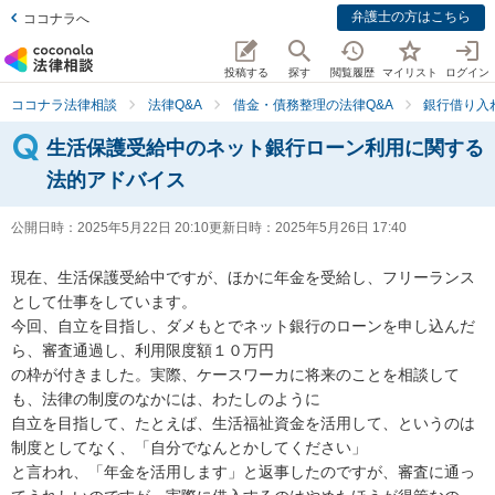
弁護士の方はこちら
ココナラへ
投稿する
探す
閲覧履歴
マイリスト
ログイン
ココナラ法律相談
法律Q&A
借金・債務整理の法律Q&A
銀行借り入
生活保護受給中のネット銀行ローン利用に関する
法的アドバイス
公開日時：
2025年5月22日 20:10
更新日時：
2025年5月26日 17:40
現在、生活保護受給中ですが、ほかに年金を受給し、フリーランス
として仕事をしています。

今回、自立を目指し、ダメもとでネット銀行のローンを申し込んだ
ら、審査通過し、利用限度額１０万円

の枠が付きました。実際、ケースワーカに将来のことを相談して
も、法律の制度のなかには、わたしのように

自立を目指して、たとえば、生活福祉資金を活用して、というのは
制度としてなく、「自分でなんとかしてください」

と言われ、「年金を活用します」と返事したのですが、審査に通っ