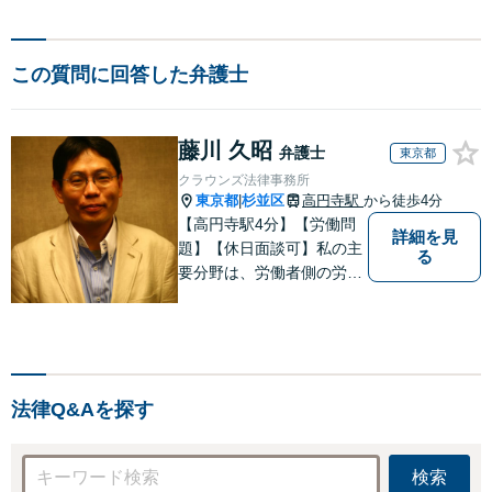
この質問に回答した弁護士
藤川 久昭
弁護士
東京都
クラウンズ法律事務所
東京都
杉並区
高円寺駅
から徒歩4分
|
【高円寺駅4分】【労働問
詳細を見
題】【休日面談可】私の主
る
要分野は、労働者側の労働
事件、企業法務（顧問先約
４０社）、破産・再生・任
意整理です。相談件数、訴
訟案件、交渉案件を数多く
担当しています。依頼人さ
法律Q&Aを探す
まにとって、最大限の効用
を得られるように頑張って
います。
検索