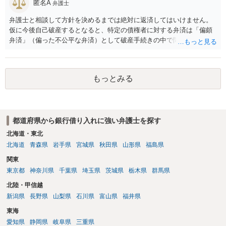
匿名A
弁護士
弁護士と相談して方針を決めるまでは絶対に返済してはいけません。
仮に今後自己破産するとなると、特定の債権者に対する弁済は「偏頗
弁済」（偏った不公平な弁済）として破産手続きの中で問題になるか
らです。
もっとみる
都道府県から銀行借り入れに強い弁護士を探す
北海道・東北
北海道
青森県
岩手県
宮城県
秋田県
山形県
福島県
関東
東京都
神奈川県
千葉県
埼玉県
茨城県
栃木県
群馬県
北陸・甲信越
新潟県
長野県
山梨県
石川県
富山県
福井県
東海
愛知県
静岡県
岐阜県
三重県