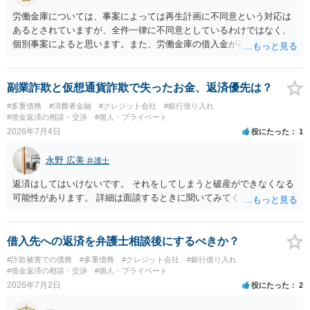
労働金庫については、事案によっては再生計画に不同意という対応は
あるとされていますが、全件一律に不同意としているわけではなく、
個別事案によると思います。また、労働金庫の借入金が再生債権の総
額の過半数を超えていない場合には、不同意でも過度に気にする必要
はありません。労働金庫には、書面決議への同意について確認や根回
しをしておけば、問題にならないことも少なくないのではないかと思
副業詐欺と仮想通貨詐欺で失ったお金、返済優先は？
います。個人再生の経験豊富な弁護士へ相談されればよいと思いま
#多重債務
#消費者金融
#クレジット会社
#銀行借り入れ
す。
#借金返済の相談・交渉
#個人・プライベート
2026年7月4日
役にたった
1
永野 広美
弁護士
返済はしてはいけないです。 それをしてしまうと破産ができなくなる
可能性があります。 詳細は面談するときに聞いてみてください。
借入先への返済を弁護士相談後にするべきか？
#詐欺被害での債務
#多重債務
#クレジット会社
#銀行借り入れ
#借金返済の相談・交渉
#個人・プライベート
2026年7月2日
役にたった
2