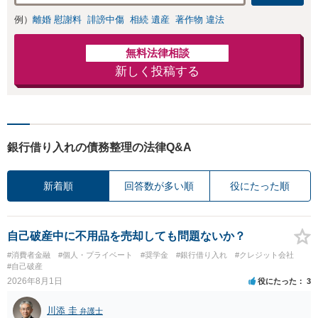
例）
離婚 慰謝料
誹謗中傷
相続 遺産
著作物 違法
無料法律相談
新しく投稿する
銀行借り入れの債務整理の法律Q&A
新着順
回答数が多い順
役にたった順
自己破産中に不用品を売却しても問題ないか？
#消費者金融
#個人・プライベート
#奨学金
#銀行借り入れ
#クレジット会社
#自己破産
2026年8月1日
役にたった
3
川添 圭
弁護士