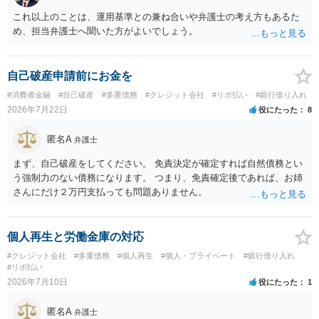
これ以上のことは、運用基準との兼ね合いや弁護士の考え方もあるた
め、担当弁護士へ聞いた方がよいでしょう。
自己破産申請前にお金を
#消費者金融
#自己破産
#多重債務
#クレジット会社
#リボ払い
#銀行借り入れ
2026年7月22日
役にたった
8
匿名A
弁護士
まず、自己破産をしてください。 免責決定が確定すれば自然債務とい
う強制力のない債務になります。 つまり、免責確定後であれば、お姉
さんにだけ２万円支払っても問題ありません。
個人再生と労働金庫の対応
#クレジット会社
#多重債務
#個人再生
#個人・プライベート
#銀行借り入れ
#リボ払い
2026年7月10日
役にたった
1
匿名A
弁護士