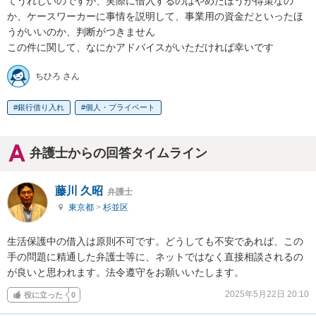
てうれしいのですが、実際に借入するのはやめたほうが得策なの
か、ケースワーカーに事情を説明して、事業用の資金だといったほ
うがいいのか、判断がつきません

この件に関して、なにかアドバイスがいただければ幸いです
ちひろ さん
銀行借り入れ
個人・プライベート
弁護士からの回答タイムライン
藤川 久昭
弁護士
東京都
>
杉並区
生活保護中の借入は原則不可です。どうしても不安であれば、この
手の問題に精通した弁護士等に、ネットではなく直接相談されるの
が良いと思われます。法令遵守をお願いいたします。
2025年5月22日 20:10
役に立った
0