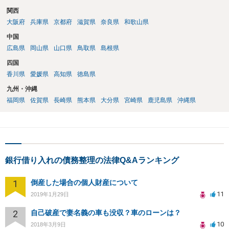
関西
大阪府
兵庫県
京都府
滋賀県
奈良県
和歌山県
中国
広島県
岡山県
山口県
鳥取県
島根県
四国
香川県
愛媛県
高知県
徳島県
九州・沖縄
福岡県
佐賀県
長崎県
熊本県
大分県
宮崎県
鹿児島県
沖縄県
銀行借り入れの債務整理の法律Q&Aランキング
1
倒産した場合の個人財産について
11
2019年1月29日
2
自己破産で妻名義の車も没収？車のローンは？
10
2018年3月9日