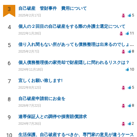
3
自己破産 管財事件 費用について
5
2025年2月17日
4
個人の２回目の自己破産をする際の弁護士選定について
11
2022年1月28日
5
借り入れ間もない所があっても債務整理は出来るのでしょうか？
8
2025年2月7日
6
個人債務整理後の家売却で財産隠しに問われるリスクは？
10
2024年11月18日
7
宜しくお願い致します!
5
2022年8月12日
8
自己破産申請前にお金を
8
2026年7月22日
9
連帯保証人との調停や損害賠償請求
2
2024年7月26日
10
生活保護、自己破産するべきか、専門家の意見が違うケース