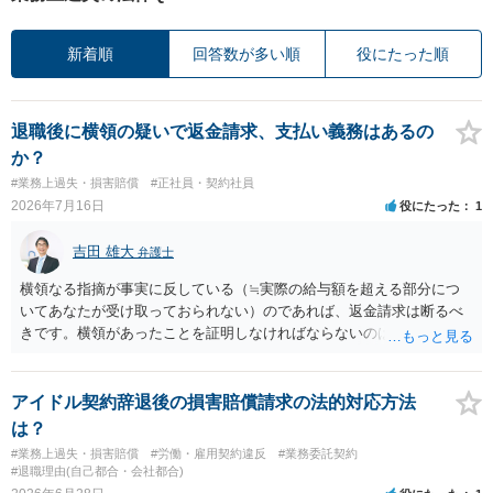
新着順
回答数が多い順
役にたった順
退職後に横領の疑いで返金請求、支払い義務はあるの
か？
#業務上過失・損害賠償
#正社員・契約社員
2026年7月16日
役にたった
1
吉田 雄大
弁護士
横領なる指摘が事実に反している（≒実際の給与額を超える部分につ
いてあなたが受け取っておられない）のであれば、返金請求は断るべ
きです。横領があったことを証明しなければならないのは会社側なの
で、あなたが証明をする必要はありません。
アイドル契約辞退後の損害賠償請求の法的対応方法
は？
#業務上過失・損害賠償
#労働・雇用契約違反
#業務委託契約
#退職理由(自己都合・会社都合)