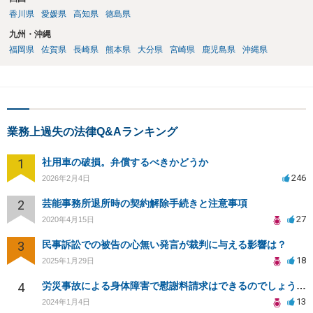
香川県
愛媛県
高知県
徳島県
九州・沖縄
福岡県
佐賀県
長崎県
熊本県
大分県
宮崎県
鹿児島県
沖縄県
業務上過失の法律Q&Aランキング
1
社用車の破損。弁償するべきかどうか
246
2026年2月4日
2
芸能事務所退所時の契約解除手続きと注意事項
27
2020年4月15日
3
民事訴訟での被告の心無い発言が裁判に与える影響は？
18
2025年1月29日
4
労災事故による身体障害で慰謝料請求はできるのでしょうか？
13
2024年1月4日