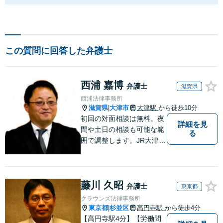
この質問に回答した弁護士
西浦 嘉博
弁護士
滋賀県
西浦法律事務所
滋賀県
大津市
大津駅
から徒歩10分
|
初回の対面相談は無料。夜
詳細を見
間や土日の相談も可能な範
る
囲で調整します。JR大津駅
から徒歩10分、京阪大津線
上栄町駅から徒歩4分、大
津赤十字病院の前になりま
藤川 久昭
す。 【滋賀県２位 弁護士
弁護士
東京都
ドットコムランキング（20
クラウンズ法律事務所
24年7月-2026年7月現
東京都
杉並区
高円寺駅
から徒歩4分
|
在）】
【高円寺駅4分】【労働問