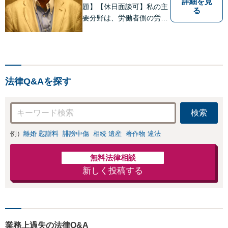
詳細を見
題】【休日面談可】私の主
る
要分野は、労働者側の労働
事件、企業法務（顧問先約
４０社）、破産・再生・任
意整理です。相談件数、訴
訟案件、交渉案件を数多く
担当しています。依頼人さ
法律Q&Aを探す
まにとって、最大限の効用
を得られるように頑張って
います。
検索
例）
離婚 慰謝料
誹謗中傷
相続 遺産
著作物 違法
無料法律相談
新しく投稿する
業務上過失の法律Q&A