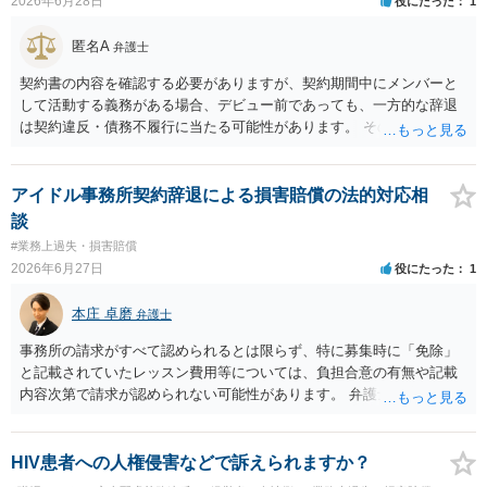
2026年6月28日
役にたった
1
匿名A
弁護士
契約書の内容を確認する必要がありますが、契約期間中にメンバーと
して活動する義務がある場合、デビュー前であっても、一方的な辞退
は契約違反・債務不履行に当たる可能性があります。 そのため、運営
側に損害賠償請求の余地が全くないとはいえません。新メンバー募集
費用、ライブ準備費用、レッスン関係費用なども、辞退によって実際
に追加で発生した合理的費用であれば、損害として主張される可能性
アイドル事務所契約辞退による損害賠償の法的対応相
があります。 もっとも、運営側の請求額がそのまま認められるわけで
談
はありません。各費目について、具体的な損害、金額、辞退との因果
#業務上過失・損害賠償
関係を示す必要があります。特に「レッスン費用無料」と表示されて
2026年6月27日
役にたった
1
いた場合、辞退後に講師代やスタジオ代を当然に全額請求できるかは
慎重な検討が必要です。 また「家庭の事情」が正当な辞退理由になる
本庄 卓磨
弁護士
かは、その具体的内容によります。介護、転居、健康問題など、活動
継続が客観的に困難といえる事情があるかが重要です。 未成年であれ
事務所の請求がすべて認められるとは限らず、特に募集時に「免除」
ば、契約時に親権者の同意があったか、契約期間・活動義務・中途辞
と記載されていたレッスン費用等については、負担合意の有無や記載
退時の扱いについて親権者に説明されていたかも確認すべきです。 現
内容次第で請求が認められない可能性があります。 弁護士対応を示唆
時点では、安易に支払義務を認めず、契約書、募集記事、LINE等を保
されている状況ですので、ご自身で対応する前にお早めに弁護士にご
存したうえで、請求費目、金額、根拠資料の明示を求めるのがよいと
相談されることをおすすめします。
思います。回答前に弁護士へ相談することをおすすめします。
HIV患者への人権侵害などで訴えられますか？