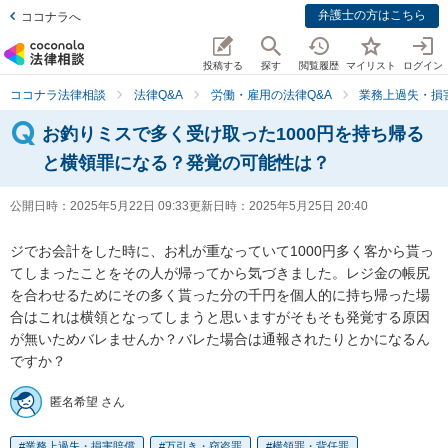
弁護士の方はこちら
ココナラへ
投稿する
探す
閲覧履歴
マイリスト
ログイン
ココナラ法律相談
法律Q&A
労働・雇用の法律Q&A
業務上過失・損
お釣りミスで多く受け取った1000円を持ち帰る
と横領罪になる？発覚の可能性は？
公開日時：
2025年5月22日 09:33
更新日時：
2025年5月25日 20:40
ジでお会計をした時に、お札が重なっていて1000円多く客から貰っ
てしまったことをその人が帰ってから気づきました。レジ金の帳尻
を合わせるためにその多く貰った分の千円を個人的に持ち帰った場
合はこれは横領となってしまうと思いますがそもそも発覚する原因
が無いためバレませんか？バレた場合は通報されたりとかになるん
ですか？
匿名希望 さん
業務上過失・損害賠償
万引き・窃盗罪
横領罪・背任罪