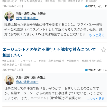
#職場いじめ
#安全配慮義務違反
#経営者・会社側
#業務上過失・損害賠償
2026年6月26日
役にたった
2
労働・雇用に強い弁護士
並木 重伸
弁護士
職務上知った病歴を理由に補償を要求することは、プライバシー侵害
や不当な差別（ハラスメント）として訴えらるリスクが高いため、絶
対におやめください。HIVは飛沫感染することはないとされています。
どうしても気になる場合は、病名等は一切出さず、咳が多いことなど
について、一般的な衛生問題として会社に相談されることをお勧めし
ます。
エージェントとの契約不履行と不誠実な対応について
相談したい
#個人事業主・フリーランス
#労働・雇用契約違反
#労働審判
#問題社員の対応
#業務上過失・損害賠償
2026年6月23日
役にたった
1
労働・雇用に強い弁護士
森本 偲音
弁護士
仕事に関して条件面で折り合いがつかず、お断りしたとのことです
が、当該エージェントからの紹介で仕事は受けていないということで
しょうか。 また、エージェント側の対応が不誠実とのことですが、具
体的内容をお聞きしない限りは判断することは難しいと思います。 ま
ずは最寄りの法律事務所にご相談されてはいかがでしょうか。