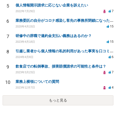
5
個人情報開示請求に応じない企業を訴えたい
7
2022年7月29日
6
業務委託の自分がコロナ感染し客先の事務所閉鎖になったら損害賠償請求されますか？
15
2020年4月15日
7
研修中の辞職で違約金支払い義務はあるのか？
15
2023年4月18日
8
引越し業者から個人情報の私的利用があった事実を口コミに投稿するのは名誉毀損に該当しますか？
6
2024年4月8日
9
飲食店での転倒事故、損害賠償請求の可能性と条件は？
7
2023年3月23日
10
業務上横領についての質問
4
2023年12月7日
もっと見る