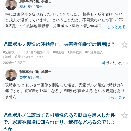
刑事事件に強い弁護士
奥村 徹
弁護士
時には画像等を送りあったりしてきました。 相手も未成年者(15〜17)
と成人が混ざっています。 ということだと、不同意わいせつ罪（176
条3項）・性的姿態撮影罪・児童ポルノ製造・青少年条例違反（わいせ
つ行為 児童ポルノ要求）などが検討されます。 重い罪もあるの
で、警察にバレれば、それなりの捜査を受けるでしょう。
児童ポルノ製造の時効停止、被害者年齢での適用は？
#児童ポルノ・わいせつ物頒布等
#加害者
#刑事裁判
#私選弁護人
#前科・前歴をつけたくない
2026年8月2日
役にたった
1
刑事事件に強い弁護士
奥村 徹
弁護士
現時点では わいせつ画像を製造した場合、児童ポルノ製造は時効は3
年ですが、被害者が18歳になるまで時効が停止する という規定はあり
ません
児童ポルノに該当する可能性のある動画を購入した件
で、家族や職場に知られたり、逮捕などあるのでしょ
うか