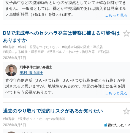
女子高生などの盗撮動画 というのが漠然としていて正確な回答ができ
ません。 一般論としては、裸とか性交場面であれば購入者は児童ポル
ノ単純所持罪（7条1項）を疑われます。
DMで未成年へのセクハラ発言は警察に捕まる可能性は
ありますか
#加害者
#前科・前歴をつけたくない
#逮捕や勾留の阻止・準抗告
#逮捕による解雇・退学回避
#児童ポルノ・わいせつ物頒布等
#不起訴
2026年8月7日
刑事事件に強い弁護士
奥村 徹
弁護士
青少年条例違反（わいせつ行為 わいせつな行為を教える行為）が検
討されると思いますが、地域性があるので、地元の弁護士に条例を調
べてもらう必要があります。
過去のやり取りで法的リスクがあるか知りたい
#加害者
#児童ポルノ・わいせつ物頒布等
2026年8月5日
役にたった
2