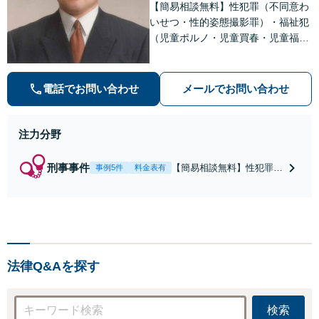
【簡易相談無料】性犯罪（不同意わ
いせつ・性的姿態撮影罪）・福祉犯
（児童ポルノ・児童買春・児童福祉
法・青少年条例）・ネット犯罪（名
誉毀損・わいせつ物・不正アクセス
等）に非常に詳しい弁護士です
電話でお問い合わせ
メールでお問い合わせ
注力分野
刑事事件
【簡易相談無料】性犯罪
事例5件
料金表有
（不同意性交・不同意わい
せつ）・福祉犯（児童ポル
ノ・児童買春・児童福祉
法・青少年条例）・ネット
犯罪（名誉毀損・わいせつ
物・不正アクセス・リベン
法律Q&Aを探す
ジポルノ罪等）に非常に詳
しい弁護士です
検索