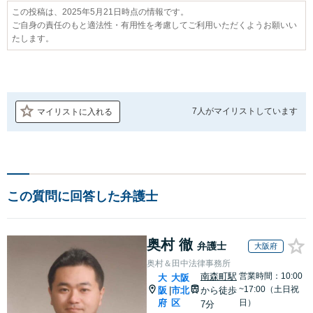
この投稿は、2025年5月21日時点の情報です。
ご自身の責任のもと適法性・有用性を考慮してご利用いただくようお願いい
たします。
7人が
マイリストしています
マイリストに入れる
この質問に回答した弁護士
奥村 徹
弁護士
大阪府
奥村＆田中法律事務所
南森町駅
営業時間：10:00
大
大阪
~17:00（土日祝
阪
市北
から徒歩
|
府
区
日）
7分