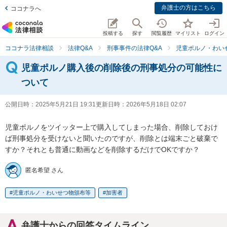
弁護士の方はこちら
ココナラへ
投稿する
探す
閲覧履歴
マイリスト
ログイン
ココナラ法律相談
法律Q&A
刑事事件の法律Q&A
児童ポルノ・わい
児童ポルノ購入後の削除後の刑事処分の可能性に
ついて
公開日時：
2025年5月21日 19:31
更新日時：
2026年5月18日 02:07
児童ポルノをツイッター上で購入してしまった場合、削除しておけ
ば刑事処分を受けないと聞いたのですが、削除とは端末ごと破棄で
すか？それとも普通に動画などを削除するだけでOKですか？
匿名希望 さん
児童ポルノ・わいせつ物頒布等
加害者
弁護士からの回答タイムライン