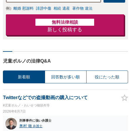
例）
離婚 慰謝料
誹謗中傷
相続 遺産
著作物 違法
無料法律相談
新しく投稿する
児童ポルノの法律Q&A
新着順
回答数が多い順
役にたった順
Twitterなどでの盗撮動画の購入について
#児童ポルノ・わいせつ物頒布等
2026年8月7日
刑事事件に強い弁護士
奥村 徹
弁護士