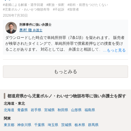
#逮捕による解雇・退学回避
#釈放・保釈
#前科・前歴をつけたくない
#児童ポルノ・わいせつ物頒布等
#不起訴
#加害者
2026年7月30日
刑事事件に強い弁護士
奥村 徹
弁護士
ダウンロードした時点で単純所持罪（7条1項）を疑われます。 販売者
が検挙されたタイミングで、単純所持罪で捜索差押などの捜査を受け
ることがあります。 対応としては、 弁護士と相談して、 児童ポルノ
と知らなかったという弁解を厚くした書面を作成してもらい 警察に相
談しておく などが考えられます。
もっとみる
都道府県から児童ポルノ・わいせつ物頒布等に強い弁護士を探す
北海道・東北
北海道
青森県
岩手県
宮城県
秋田県
山形県
福島県
関東
東京都
神奈川県
千葉県
埼玉県
茨城県
栃木県
群馬県