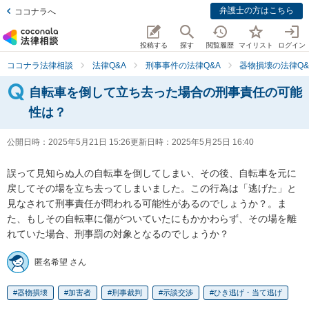
弁護士の方はこちら
ココナラへ
投稿する
探す
閲覧履歴
マイリスト
ログイン
ココナラ法律相談
法律Q&A
刑事事件の法律Q&A
器物損壊の法律Q&
自転車を倒して立ち去った場合の刑事責任の可能
性は？
公開日時：
2025年5月21日 15:26
更新日時：
2025年5月25日 16:40
誤って見知らぬ人の自転車を倒してしまい、その後、自転車を元に
戻してその場を立ち去ってしまいました。この行為は「逃げた」と
見なされて刑事責任が問われる可能性があるのでしょうか？。ま
た、もしその自転車に傷がついていたにもかかわらず、その場を離
れていた場合、刑事罰の対象となるのでしょうか？
匿名希望 さん
器物損壊
加害者
刑事裁判
示談交渉
ひき逃げ・当て逃げ