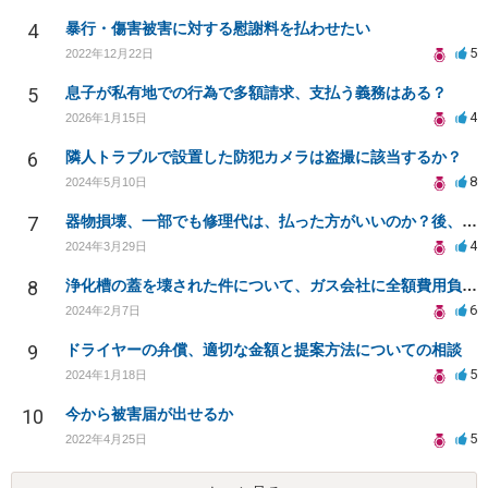
4
暴行・傷害被害に対する慰謝料を払わせたい
5
2022年12月22日
5
息子が私有地での行為で多額請求、支払う義務はある？
4
2026年1月15日
6
隣人トラブルで設置した防犯カメラは盗撮に該当するか？
8
2024年5月10日
7
器物損壊、一部でも修理代は、払った方がいいのか？後、弁護士は、つけた方がいいのか、迷ってます
4
2024年3月29日
8
浄化槽の蓋を壊された件について、ガス会社に全額費用負担を求めることは可能でしょうか？
6
2024年2月7日
9
ドライヤーの弁償、適切な金額と提案方法についての相談
5
2024年1月18日
10
今から被害届が出せるか
5
2022年4月25日