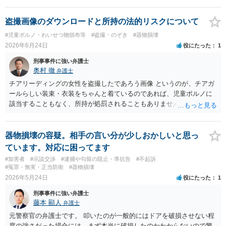
請求内容やその根拠を確認のうえ持ち帰り、弁護士に相談するように
してください。 以上、ご参考になれば幸いです。
盗撮画像のダウンロードと所持の法的リスクについて
#児童ポルノ・わいせつ物頒布等
#盗撮・のぞき
#器物損壊
2026年6月24日
役にたった
1
刑事事件に強い弁護士
奥村 徹
弁護士
チアリーディングの女性を盗撮したであろう画像 というのが、チアガ
ールらしい装束・衣装をちゃんと着ているのであれば、児童ポルノに
該当することもなく、所持が処罰されることもありません
器物損壊の容疑。相手の言い分が少しおかしいと思っ
ています。対応に困ってます
#加害者
#示談交渉
#逮捕や勾留の阻止・準抗告
#不起訴
#冤罪・無実・正当防衛
#器物損壊
2026年5月24日
役にたった
1
刑事事件に強い弁護士
藤本 顯人
弁護士
元警察官の弁護士です。 叩いたのが一般的にはドアを破損させない程
度の強さだった場合には、まず本当に破損したのかわからないので警