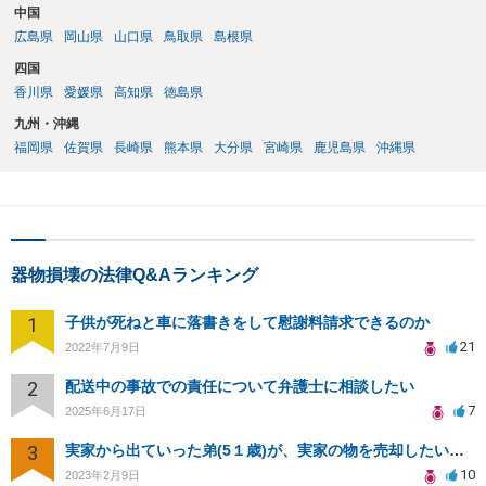
中国
広島県
岡山県
山口県
鳥取県
島根県
四国
香川県
愛媛県
高知県
徳島県
九州・沖縄
福岡県
佐賀県
長崎県
熊本県
大分県
宮崎県
鹿児島県
沖縄県
器物損壊の法律Q&Aランキング
1
子供が死ねと車に落書きをして慰謝料請求できるのか
21
2022年7月9日
2
配送中の事故での責任について弁護士に相談したい
7
2025年6月17日
3
実家から出ていった弟(5１歳)が、実家の物を売却したいと無理やり家に入ろうとしていて、困っています。
10
2023年2月9日