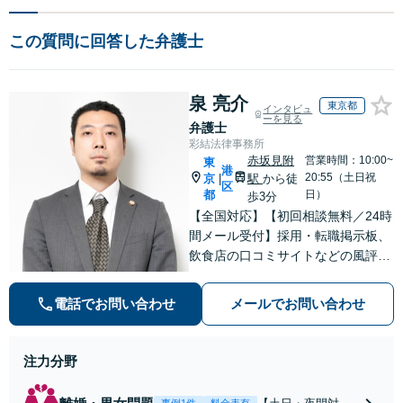
この質問に回答した弁護士
泉 亮介
東京都
インタビュ
ーを見る
弁護士
彩結法律事務所
赤坂見附
営業時間：10:00~
東
港
20:55（土日祝
京
駅
から徒
|
区
都
日）
歩3分
【全国対応】【初回相談無料／24時
間メール受付】採用・転職掲示板、
飲食店の口コミサイトなどの風評被
害対策など実績あり！【刑事】犯罪
の種類を問わず相談可。可能な限り
電話でお問い合わせ
メールでお問い合わせ
早期対応で駆けつけサポート【労
働】不当解雇・残業代請求はおまか
せください
注力分野