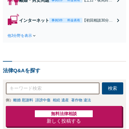
離婚・男女問題
【土日・夜間対応
事例1件
料金表有
可】【初回相談30
分無料】「相手方
から書面を提示さ
インターネット
【初回相談30分無
事例3件
料金表有
れたら、サインす
料】状況に応じて
る前にご相談を」
手段を使い分け、
経験豊富な弁護士
他3分野を表示
適切な方法で投稿
が全力で交渉にあ
の削除・発信者情
たります！相手方
報開示請求をおこ
と直接話す精神的
ないます「企業や
負担を軽減「弁護
お店の風評被害対
士の交渉で慰謝料
策／売り上げ低下
金額アップ／減額
法律Q&Aを探す
防止のために尽
交渉も対応可」
力」加害者側の対
【完全個室対応】
応可：開示請求の
検索
意見照会が来たと
きの対処法、被害
例）
離婚 慰謝料
誹謗中傷
相続 遺産
著作物 違法
者との示談交渉
無料法律相談
新しく投稿する