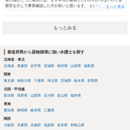
察官を介して事実確認した方が良いと思います。 といっても教えても
らえない可能性もあるので、その場合には、あくまでも、壊れる程度
の強さでは叩いていないし、その後にドアを見る限り明確に壊れた痕
跡がなかったことを述べるのが良いのではないでしょうか。 また、示
もっとみる
談についても、そもそも破損させていないのであれば賠償義務はない
ですし、また不当に高額なのであれば仮に壊したのが事実だったとし
ても相当額を支払えば足り、示談までしないという選択肢もあり得ま
す。
都道府県から器物損壊に強い弁護士を探す
北海道・東北
北海道
青森県
岩手県
宮城県
秋田県
山形県
福島県
関東
東京都
神奈川県
千葉県
埼玉県
茨城県
栃木県
群馬県
北陸・甲信越
新潟県
長野県
山梨県
石川県
富山県
福井県
東海
愛知県
静岡県
岐阜県
三重県
関西
大阪府
兵庫県
京都府
滋賀県
奈良県
和歌山県