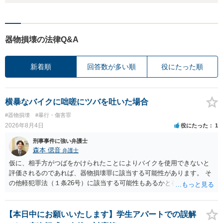
器物損壊の法律Q&A
新着順
回答数が多い順
役にたった順
横暴なバイクに咄嗟にツバを吐いた場合
#器物損壊
#暴行・傷害罪
2026年8月4日
役にたった
1
刑事事件に強い弁護士
森本 偲音
弁護士
仮に、相手方がつばをかけられたことによりバイクを使用できないと
評価されるのであれば、器物損壊罪に該当する可能性があります。 そ
の他軽犯罪法（１条26号）に該当する可能性もあるかと存じます。 確
かにバイクの運転手に落ち度がある側面は大きいかとは存じますが、
ご相談者様の対応によってはご相談者の方にも責任が生じてしまう 可
能性がございますので、冷静にご対応いただくようご留意いただけれ
【本日中にお願いいたします】学生アパートでの誤解
ばと存じます。 以上、ご参考までに。