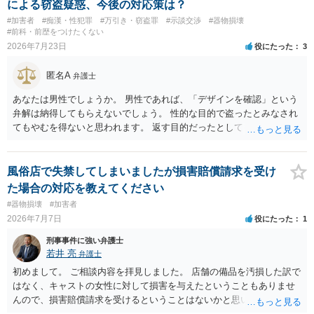
による窃盗疑惑、今後の対応策は？
#加害者
#痴漢・性犯罪
#万引き・窃盗罪
#示談交渉
#器物損壊
#前科・前歴をつけたくない
2026年7月23日
役にたった
3
匿名A
弁護士
あなたは男性でしょうか。 男性であれば、「デザインを確認」という
弁解は納得してもらえないでしょう。 性的な目的で盗ったとみなされ
てもやむを得ないと思われます。 返す目的だったとしても、性的な目
的の達成のためだとすれば、一旦、自室にもちかえっている以上、不
法領得の意思は発現しており、窃盗の既遂罪は成立し得まると思われ
ます。 元の場所に戻したのは、前述の目的を遂行する関係上、ばれな
風俗店で失禁してしまいましたが損害賠償請求を受け
いように戻したと評価されることになるのではないかと思います。 防
た場合の対応を教えてください
犯カメラに写っているのがあなたなのかは不明ですが、極めて深刻な
#器物損壊
#加害者
事態になっているのは確かです。お早目にご両親などとも相談して、
2026年7月7日
役にたった
1
弁護士を依頼の上、示談の方向で動かれるのがよろしいかと思いま
す。
刑事事件に強い弁護士
若井 亮
弁護士
初めまして。 ご相談内容を拝見しました。 店舗の備品を汚損した訳で
はなく、キャストの女性に対して損害を与えたということもありませ
んので、損害賠償請求を受けるということはないかと思います。 万が
一、店舗から連絡が来た時は、その場で約束をしたりせず、相手方の