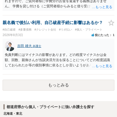
れますので、ご質問者様に学費分のお金を返還する義務はありませ
ん。 学費を貸し付ける（ご質問者様からみると借り受ける）といった
合意がない限りは、法的に返す義務があると主張するのは難しいでし
ょう。
親名義で後払い利用、自己破産手続に影響はあるか？
#自己破産
#多重債務
#クレジット会社
#リボ払い
#個人・プライベート
2026年8月3日
役にたった
1
吉田 雄大
弁護士
免責判断にはマイナスの影響があります。どの程度マイナスかは金
額、回数、親御さんが当該決済方法を採ることについてどの程度認識
しておられたか等の個別事情に依るとしか言いようがありません。 と
もあれ、依頼しておられる弁護士さんに直ちに具体的状況をお伝えに
なって相談し、善後策を考えることをお勧めします。
もっとみる
都道府県から個人・プライベートに強い弁護士を探す
北海道・東北