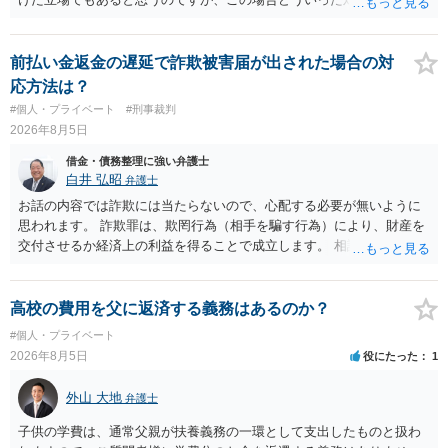
しょうか？ →依頼するかどうかは別にして、弁護士に相談に行った方
がいいとは思います。 そもそも、特殊詐欺関係なく旦那さんの行為
は法に触れる可能性もあります。 ＞100万を支払わず穏便に和解する
前払い金返金の遅延で詐欺被害届が出された場合の対
ことは可能でしょうか？ →一般的には難しいです。相談者さんも１０
応方法は？
０万円の被害を受けたとして、１円も払わないで和解したいと言われ
#個人・プライベート
#刑事裁判
たら、 できるだけ重い刑罰を与えて欲しい、と思われるのではない
2026年8月5日
でしょうか。 ＞弁護士さんに入ってもらうことで支払額が下がること
はありますか？ そこはあり得ます、ただ、弁護士費用かけるならその
借金・債務整理に強い弁護士
分賠償に回すことも考えられるので、 兼ね合いは考えてみましょう。
白井 弘昭
弁護士
お話の内容では詐欺には当たらないので、心配する必要が無いように
思われます。 詐欺罪は、欺罔行為（相手を騙す行為）により、財産を
交付させるか経済上の利益を得ることで成立します。 相談者さんは、
お金が返金できないというだけで、何ら相手を騙していません。 です
ので、詐欺罪の実行行為性が無く罪に問うことはできません。 おそら
く、相手が真実を話せば警察も取り合わないと思いますが、虚偽の内
高校の費用を父に返済する義務はあるのか？
容を述べた場合は、捜査はあるかもしれません。 ただし、捜査におい
#個人・プライベート
て、真実を説明すれば、「ちゃんと返しなさいよ」程度の注意で済む
2026年8月5日
役にたった
1
ことだと思われます。 また、返せるお金が無いのであれば、返せない
のは致し方ありません。真摯に分割して支払うことを相手に告げてい
外山 大地
弁護士
くのみでしょう。 以上、ご参考まで。
子供の学費は、通常父親が扶養義務の一環として支出したものと扱わ