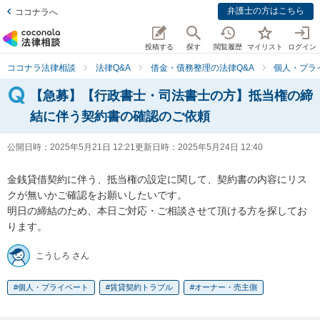
弁護士の方はこちら
ココナラへ
投稿する
探す
閲覧履歴
マイリスト
ログイン
ココナラ法律相談
法律Q&A
借金・債務整理の法律Q&A
個人・プラ
【急募】【行政書士・司法書士の方】抵当権の締
結に伴う契約書の確認のご依頼
公開日時：
2025年5月21日 12:21
更新日時：
2025年5月24日 12:40
金銭貸借契約に伴う、抵当権の設定に関して、契約書の内容にリス
クが無いかご確認をお願いしたいです。

明日の締結のため、本日ご対応・ご相談させて頂ける方を探してお
ります。
こうしろ さん
個人・プライベート
賃貸契約トラブル
オーナー・売主側