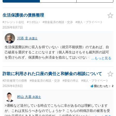
生活保護後の債務整理
#クレジット会社
#リボ払い
#借金返済の相談・交渉
#個人・プライベート
2026年8月7日
川添 圭
弁護士
生活保護費以外に収入を得ていない（就労不能状態）のであれば、自
己破産を選択することになります（個人再生はそもそも裁判所の認可
を受けられず、保護費から弁済金を捻出してはいけないため任意整理
という選択肢もありません）。法テラスの法律扶助を利用すれば弁護
士費用は法テラスが負担し、裁判所の予納金等も法テラスが援助して
くれるため、弁護士へ自己破産を任せれば解決します。
詐欺に利用された口座の責任と和解金の相談について
#詐欺被害での債務
#借金返済の相談・交渉
#督促の停止
#個人・プライベート
2026年8月6日
役にたった
2
村山 大基
弁護士
>通帳など送付している時点でこちらに非があるのは理解しています
が、これは支払うべきなのでしょうか？ こちらの特殊詐欺の被害を受
けた立場でもあると思うのですが、この場合どういった対処が必要で