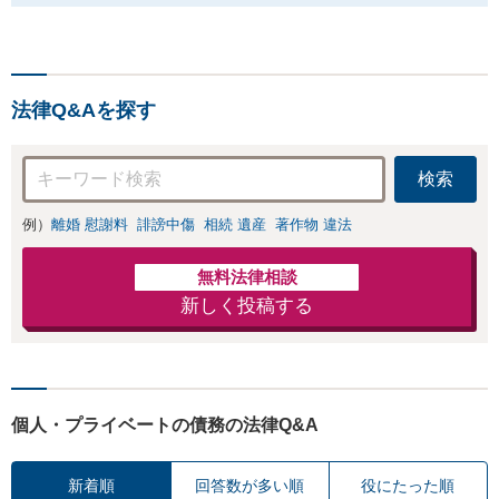
法律Q&Aを探す
検索
例）
離婚 慰謝料
誹謗中傷
相続 遺産
著作物 違法
無料法律相談
新しく投稿する
個人・プライベートの債務の法律Q&A
新着順
回答数が多い順
役にたった順