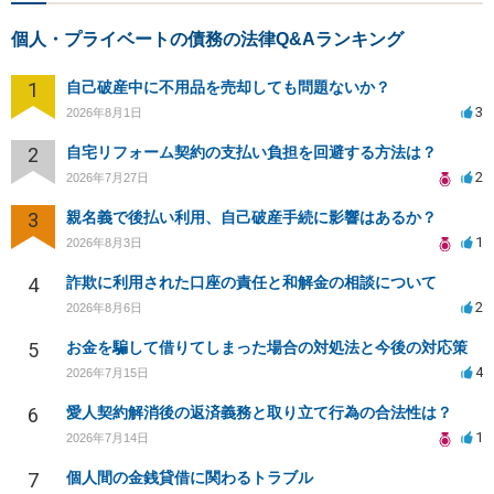
個人・プライベートの債務の法律Q&Aランキング
1
自己破産中に不用品を売却しても問題ないか？
3
2026年8月1日
2
自宅リフォーム契約の支払い負担を回避する方法は？
2
2026年7月27日
3
親名義で後払い利用、自己破産手続に影響はあるか？
1
2026年8月3日
4
詐欺に利用された口座の責任と和解金の相談について
2
2026年8月6日
5
お金を騙して借りてしまった場合の対処法と今後の対応策
4
2026年7月15日
6
愛人契約解消後の返済義務と取り立て行為の合法性は？
1
2026年7月14日
7
個人間の金銭貸借に関わるトラブル