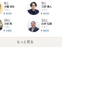
8
9
位
位
大橋 卓生
三村 勇人
弁護士
弁護士
東京都
東京都
10
11
位
位
小杉 和
白井 弘昭
弁護士
弁護士
京都府
愛知県
もっと見る