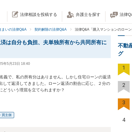
法律相談を投稿する
弁護士を探す
法律Q
住まいの法律Q&A
契約解除の法律Q&A
法律Q&A「購入マンションのロー
返済は自分も負担、夫単独所有から共同所有に
不動
グ
25年5月23日 18:40
1
夫名義で、私の所有分はありません。しかし住宅ローンの返済
出して返済してきました。ローン返済の割合に応じ、２分の
2
にどういう理屈を立てられますか？
3
・買主側
4