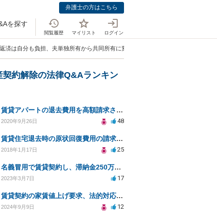
弁護士の方はこちら
&Aを探す
閲覧履歴
マイリスト
ログイン
ン返済は自分も負担、夫単独所有から共同所有に変えたい」
産契約解除の法律Q&Aランキン
賃貸アパートの退去費用を高額請求されました
48
2020年9月26日
賃貸住宅退去時の原状回復費用の請求時効
25
2018年1月17日
名義冒用で賃貸契約し、滞納金250万が請求されている
17
2023年3月7日
賃貸契約の家賃値上げ要求、法的対応と対策方法
12
2024年9月9日