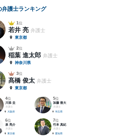
の弁護士ランキング
1
位
若井 亮
弁護士
東京都
2
位
稲葉 進太郎
弁護士
神奈川県
3
位
髙橋 俊太
弁護士
東京都
4
5
位
位
川添 圭
加藤 善大
弁護士
弁護士
大阪府
埼玉県
6
7
位
位
泉 亮介
竹本 真紀
弁護士
弁護士
東京都
愛知県