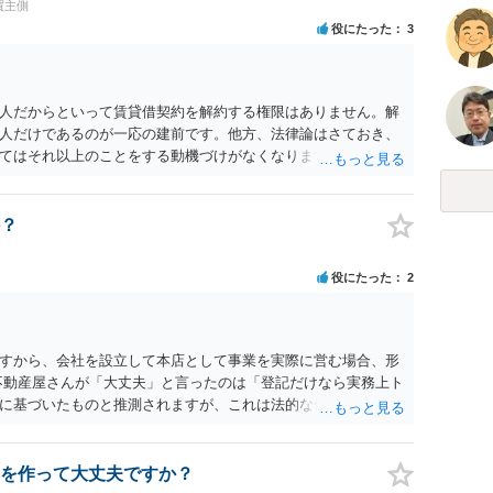
買主側
役にたった
3
人だからといって賃貸借契約を解約する権限はありません。解
人だけであるのが一応の建前です。他方、法律論はさておき、
てはそれ以上のことをする動機づけがなくなります。 今回進め
貸人に一日も早く明け渡すための便宜的方法として理解するの
方が、連帯保証人であるお知り合いさんにとっても、自身の経
ましいやり方だといえます。
？
役にたった
2
すから、会社を設立して本店として事業を実際に営む場合、形
不動産屋さんが「大丈夫」と言ったのは「登記だけなら実務上ト
に基づいたものと推測されますが、これは法的な保証ではあり
うかについては信頼関係が破壊されたかどうかで判断されますの
る等までなさらない限り、リスクはそれほど大きくないかもし
契約違反を口実に、将来の更新時に更新料の上乗せを要求した
を作って大丈夫ですか？
能性は否定できません。