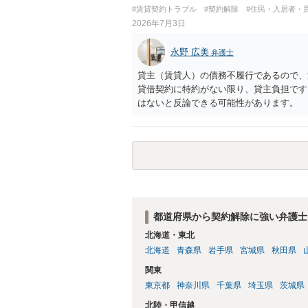
す。
#賃貸契約トラブル
#契約解除
#住民・入居者・
2026年7月3日
永野 広美
弁護士
貸主（賃貸人）の債務不履行であるので、
貸借契約に特約がない限り、貸主負担です
はないと反論できる可能性があります。
都道府県から契約解除に強い弁護士
北海道・東北
北海道
青森県
岩手県
宮城県
秋田県
関東
東京都
神奈川県
千葉県
埼玉県
茨城県
北陸・甲信越