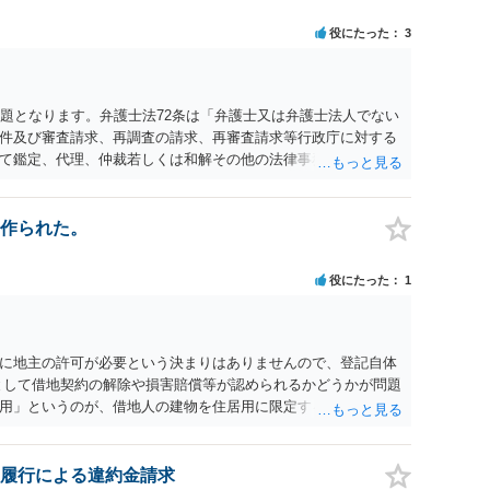
役にたった
3
問題となります。弁護士法72条は「弁護士又は弁護士法人でない
件及び審査請求、再調査の請求、再審査請求等行政庁に対する
て鑑定、代理、仲裁若しくは和解その他の法律事務を取り扱
ることができない。ただし、この法律又は他の法律に別段の定
ことから、報酬を得る目的がないのであれば適法です。なぜな
ば、委任については無償で委任者が受任者に委任できるからで
作られた。
役にたった
1
に地主の許可が必要という決まりはありませんので、登記自体
として借地契約の解除や損害賠償等が認められるかどうかが問題
用」というのが、借地人の建物を住居用に限定する（事業に使
かが重要でしょう（借地契約締結後に賃借人が建物を店舗に改
までは存在しなかったとして契約解除を認めなかった裁判例が
になりますので、弁護士へ直接相談されることをお勧めしま
履行による違約金請求