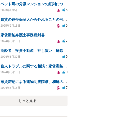
ペット可の分譲マンションの細則について
6
2023年1月5日
賃貸の連帯保証人から外れることの可能性について
6
2025年9月15日
家賃滞納弁護士事務所封書
7
2024年8月10日
高齢者 投資不動産 押し買い 解除
9
2024年5月30日
住人トラブルに関する相談：家賃滞納と退去費の支払いを拒否され、管理鍵の横領も発生
8
2024年5月18日
家賃滞納による建物明渡請求、和解の可能性と対策
7
2024年5月15日
もっと見る