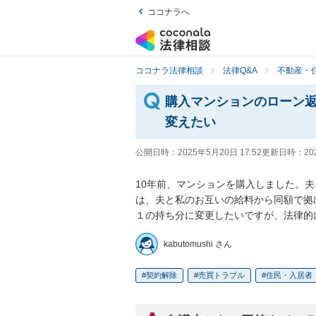
ココナラへ
ココナラ法律相談
法律Q&A
不動産・
購入マンションのローン
変えたい
公開日時：
2025年5月20日 17:52
更新日時：
20
10年前、マンションを購入しました。
は、夫と私のお互いの給料から同額で拠
１の持ち分に変更したいですが、法律的
kabutomushi さん
契約解除
売買トラブル
住民・入居者