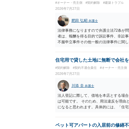
#オーナー・売主側
#契約解除
#建築トラブル
2026年7月27日
肥田 弘昭
弁護士
法律事務になりますので弁護士法72条が
者は、報酬を得る目的で訴訟事件、非訟事
不服申立事件その他一般の法律事件に関し
い、又はこれらの周旋をすることを業とす
めがある場合は、この限りでない。」との
ら、弁護士法72条に違反しないのであれ
住宅用で貸した土地に無断で会社を
す。ご参考にしてください。
#契約解除
#契約不適合責任
#オーナー・売主側
2026年7月27日
川添 圭
弁護士
法人登記に際して、借地を本店とする場合
は可能です。 そのため、用法違反を理由
になると思われます。具体的には、「住宅
用しない）特約があると評価できるかどう
装したという事案で、住居に限定する特約
あります）。契約条項の記載や解釈の問題
ペット可アパートの入居前の修繕不