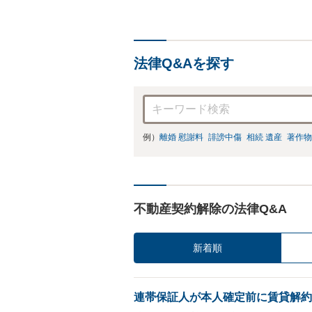
法律Q&Aを探す
例）
離婚 慰謝料
誹謗中傷
相続 遺産
著作物
不動産契約解除の法律Q&A
新着順
連帯保証人が本人確定前に賃貸解約