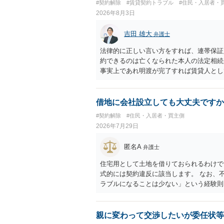
#契約解除
#賃貸契約トラブル
#住民・入居者・
2026年8月3日
吉田 雄大
弁護士
法律的に正しい言い方をすれば、連帯保証
約できるのは亡くなられた本人の法定相続
事実上であれ明渡が完了すれば賃貸人とし
られつつある手続はあくまでも、建物を賃
が良いと思います。またその方法で進めた
済的負担を最小限に食い止められるため望
借地に会社設立しても大丈夫ですか
#契約解除
#住民・入居者・買主側
2026年7月29日
匿名A
弁護士
住宅用として土地を借りておられるわけで
式的には契約違反に該当します。 なお、
ラブルになることは少ない」という経験則
ません。 ただ、解除まで認められるかど
で、建物を事務所・店舗用に大きく改築す
れません。 しかしそれでも、大家さんが
親に変わって交渉したいが委任状等
り、立ち退きを迫る材料に使ったりする可