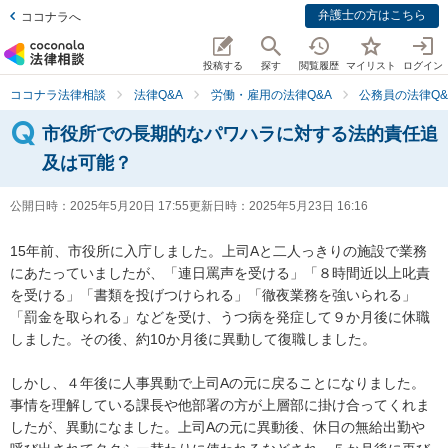
弁護士の方はこちら
ココナラへ
投稿する
探す
閲覧履歴
マイリスト
ログイン
ココナラ法律相談
法律Q&A
労働・雇用の法律Q&A
公務員の法律Q&
市役所での長期的なパワハラに対する法的責任追
及は可能？
公開日時：
2025年5月20日 17:55
更新日時：
2025年5月23日 16:16
15年前、市役所に入庁しました。上司Aと二人っきりの施設で業務
にあたっていましたが、「連日罵声を受ける」「８時間近以上叱責
を受ける」「書類を投げつけられる」「徹夜業務を強いられる」
「罰金を取られる」などを受け、うつ病を発症して９か月後に休職
しました。その後、約10か月後に異動して復職しました。

しかし、４年後に人事異動で上司Aの元に戻ることになりました。
事情を理解している課長や他部署の方が上層部に掛け合ってくれま
したが、異動になました。上司Aの元に異動後、休日の無給出勤や