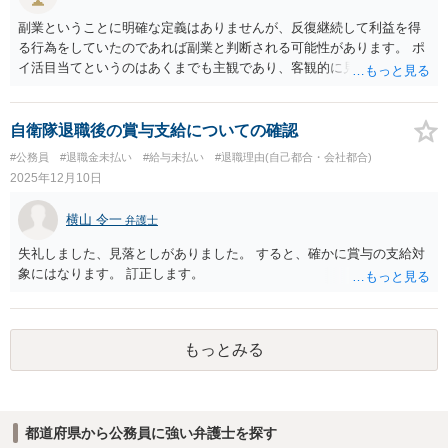
ては、森友事件で自殺された公務員のご遺族が当時の上司と国の両方
を訴えた事件があります。この事件で国の責任は認められましたが、
副業ということに明確な定義はありませんが、反復継続して利益を得
当時の上司の責任は認められませんでした。 なお「公的機関」であっ
る行為をしていたのであれば副業と判断される可能性があります。 ポ
ても国立大学法人の教員の教育・研究行為などは公権力の行使にあた
イ活目当てというのはあくまでも主観であり、客観的に見た場合、副
らないので国賠法ではなく民法が適用される（つまり教授個人が責任
業と判断される可能性は十分にありそうです。 すでにやってしまって
を負う）と考えられているようです。 一度、この分野に詳しい弁護士
いる部分についてはどうしようもありません。懲戒処分を受けるリス
に直接資料を持参して相談されることをお勧めします。
クを負ってまで今後続けるのかどうかは慎重に判断されてください。
自衛隊退職後の賞与支給についての確認
#公務員
#退職金未払い
#給与未払い
#退職理由(自己都合・会社都合)
2025年12月10日
横山 令一
弁護士
失礼しました、見落としがありました。 すると、確かに賞与の支給対
象にはなります。 訂正します。
もっとみる
都道府県から公務員に強い弁護士を探す