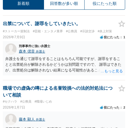
新着順
回答数が多い順
役にたった順
出禁について、謝罪をしていきたい。
#ストーカー規制法
#芸能・エンタメ業界
#公務員
#示談交渉
#炎上対策
2026年7月9日
役にたった
1
刑事事件に強い弁護士
森本 偲音
弁護士
弁護士を通じて謝罪をすることはもちろん可能ですが、謝罪をするこ
とと出禁処分が解除されるかどうかは別問題ですので、 謝罪はできた
が、出禁処分は解除されない結果になる可能性があることを踏まえた
うえで依頼する必要があるかと存じます。 以上、ご参考までに。
職場での虚偽の噂による名誉毀損への法的対処法につ
いて相談
#セクハラ
#公務員
#職場いじめ
2026年1月7日
役にたった
2
藤本 顯人
弁護士