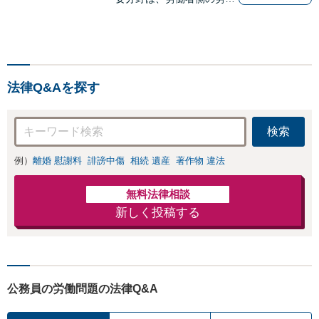
事件、企業法務（顧問先約
４０社）、破産・再生・任
意整理です。相談件数、訴
訟案件、交渉案件を数多く
担当しています。依頼人さ
法律Q&Aを探す
まにとって、最大限の効用
を得られるように頑張って
います。
検索
例）
離婚 慰謝料
誹謗中傷
相続 遺産
著作物 違法
無料法律相談
新しく投稿する
公務員の労働問題の法律Q&A