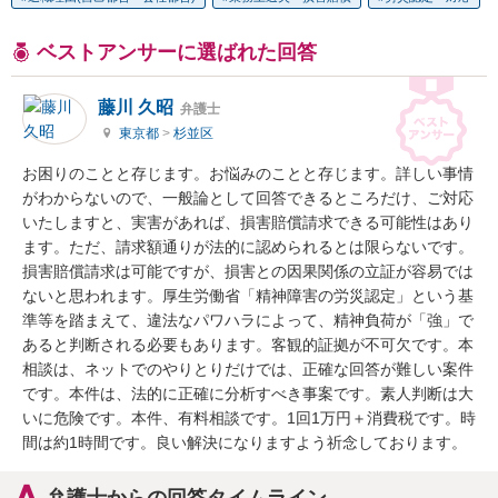
ベストアンサーに選ばれた回答
藤川 久昭
弁護士
東京都
>
杉並区
お困りのことと存じます。お悩みのことと存じます。詳しい事情
がわからないので、一般論として回答できるところだけ、ご対応
いたしますと、実害があれば、損害賠償請求できる可能性はあり
ます。ただ、請求額通りが法的に認められるとは限らないです。
損害賠償請求は可能ですが、損害との因果関係の立証が容易では
ないと思われます。厚生労働省「精神障害の労災認定」という基
準等を踏まえて、違法なパワハラによって、精神負荷が「強」で
あると判断される必要もあります。客観的証拠が不可欠です。本
相談は、ネットでのやりとりだけでは、正確な回答が難しい案件
です。本件は、法的に正確に分析すべき事案です。素人判断は大
いに危険です。本件、有料相談です。1回1万円＋消費税です。時
間は約1時間です。良い解決になりますよう祈念しております。