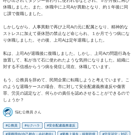
呼び出されてタクシー替わりに使われるなどされ、５か月後に再び
休職しました。また、休職中に上司Aが異動となり、約１年後に同
じ課で復職しました。

しかしながら、人事異動で再び上司Aの元に配属となり、精神的な
ストレスに加えて昼休憩の禁止など命じられ、１か月でうつ病にな
り休職しました。その後、上司Aは定年退職しました。

私は、上司Aが退職後に復職しました。しかし、上司Aの問題行為を
放置して、私が当て石に使われたような気持になりました。組織に
対する不信感からうつ病を発症し現在、休職しています。

もう、公務員を辞めて、民間企業に転職しようと考えています。こ
のような退職ケースの場合、市に対して安全配慮義務違反や傷害
罪、労災の認定など、何らかの責任を認めさせることができるので
しょうか？
悩む公務員 さん
公務員
セクハラ
安全配慮義務違反
退職理由(自己都合・会社都合)
業務上過失・損害賠償
労災認定・対応