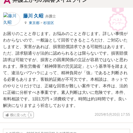
弁護士からの回答タイムライン
藤川 久昭
弁護士
東京都
>
杉並区
お困りのことと存じます。お悩みのことと存じます。詳しい事情が
わからないので、一般論として回答できるところだけ、ご対応いた
しますと、実害があれば、損害賠償請求できる可能性はあります。
ただ、請求額通りが法的に認められるとは限らないです。損害賠償
請求は可能ですが、損害との因果関係の立証が容易ではないと思わ
れます。厚生労働省「精神障害の労災認定」という基準等を踏まえ
て、違法なパワハラによって、精神負荷が「強」であると判断され
る必要もあります。客観的証拠が不可欠です。本相談は、ネットで
のやりとりだけでは、正確な回答が難しい案件です。本件は、法的
に正確に分析すべき事案です。素人判断は大いに危険です。本件、
有料相談です。1回1万円＋消費税です。時間は約1時間です。良い
解決になりますよう祈念しております。
2025年5月20日 17:55
役に立った
1