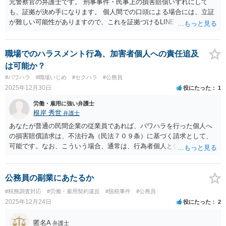
元警察官の弁護士です。 刑事事件・民事上の損害賠償いずれにして
も、証拠が決め手になります。 個人間での口頭による場合には、立証
が難しい可能性がありますので、これを証拠づけるLINEやメールなど
で、名誉毀損言動の事実を前提としたやり取りが残っているなどあれ
ば立証の見込みがあると思います。 また、一人よりも複数人の方が、
公然性や悪質性を言いやすいので、この点も同様です。 いずれにせ
職場でのハラスメント行為、加害者個人への責任追及
よ、一度、直接ご相談した方が良いと思います。
は可能か？
#パワハラ
#職場いじめ
#セクハラ
#公務員
2025年12月30日
役にたった
1
労働・雇用に強い弁護士
根岸 秀世
弁護士
あなたが普通の民間企業の従業員であれば、パワハラを行った個人へ
の損害賠償請求は、不法行為（民法７０９条）に基づく請求として、
可能です。なお、こういう場合、通常は、行為者個人と併せて使用者
も、使用者責任で訴えますが、使用者を訴えないという選択は可能で
す。 ですが、あなたが公務員で、パワハラ行為が. 公務員が「職務を
行うについて」の行為である場合は、個人の責任を追及することはで
公務員の副業にあたるか
きません（最判昭和30年4月19日）。この「職務関連性」は広く判断さ
#税務調査対応
#労働・雇用契約違反
#脱税事件
#公務員
れていて、例えば警察官が非番の日に制服を着て勤務のふりをして強
2025年12月24日
役にたった
2
盗を行った事件でも、職務関連性が肯定されています（最判昭昭和31
年11月30日）。公務員個人の責任が否定された最近の有名な事件とし
匿名A
弁護士