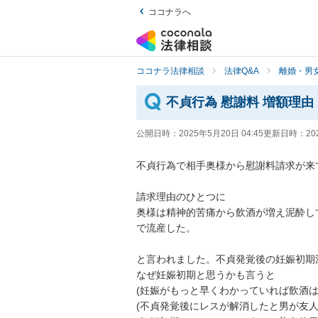
ココナラへ
ココナラ法律相談
法律Q&A
離婚・男
不貞行為 慰謝料 増額理由
公開日時：
2025年5月20日 04:45
更新日時：
20
不貞行為で相手奥様から慰謝料請求が来て
請求理由のひとつに

奥様は精神的苦痛から飲酒が増え泥酔し
で流産した。

と言われました。不貞発覚後の妊娠初期
なぜ妊娠初期と思うかも言うと

(妊娠がもっと早くわかっていれば飲酒は
(不貞発覚後にレスが解消したと男が友人