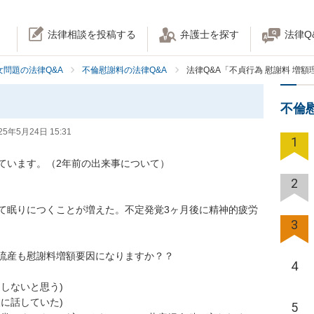
法律相談を投稿する
弁護士を探す
法律Q
女問題の法律Q&A
不倫慰謝料の法律Q&A
法律Q&A「不貞行為 慰謝料 増額
不倫
25年5月24日 15:31
1
います。（2年前の出来事について）

2
て眠りにつくことが増えた。不定発覚3ヶ月後に精神的疲労
3
流産も慰謝料増額要因になりますか？？

4
しないと思う)

に話していた)

5