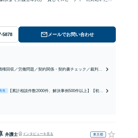
◆累計相談2000件以上・解決実績500件以上
メールでお問い合わせ
債権回収／労働問題／契約関係・契約書チェック／裁判対
】取引先とのトラブル・会社内のトラブルなど、事後の解
だけでなく予防法務までワンストップで対応！顧問弁護士
お探しの方もご相談ください！【顧問経験豊富】【個別案
【累計相談件数2000件、解決事例500件以上】【初回
表有
も対応OK】
相談（電話・WEB）無料】「オーダーメイドの解決
策を提示」依頼者様の話を丁寧にうかがい、どんな
不安があるのか、何を解決したいのかを正確に読み
取ります。【東京都在住以外の方も対応】
卓
弁護士
インタビューを見る
東京都