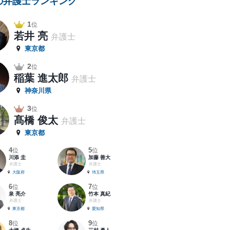
の弁護士ランキング
1
位
若井 亮
弁護士
東京都
2
位
稲葉 進太郎
弁護士
神奈川県
3
位
髙橋 俊太
弁護士
東京都
4
5
位
位
川添 圭
加藤 善大
弁護士
弁護士
大阪府
埼玉県
6
7
位
位
泉 亮介
竹本 真紀
弁護士
弁護士
東京都
愛知県
8
9
位
位