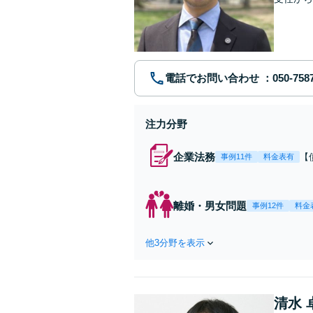
ます。 
電話でお問い合わせ
注力分野
企業法務
【
事例11件
料金表有
応
決
を
離婚・男女問題
事例12件
料金
件
他3分野を表示
清水 