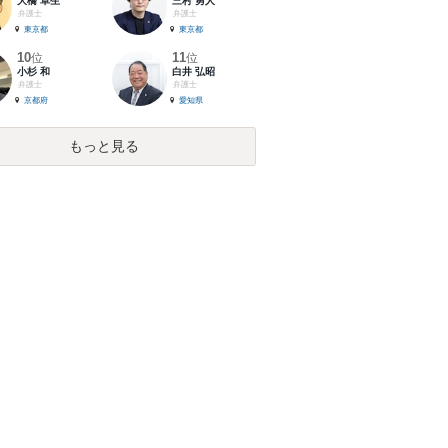
大橋 卓生
三村 勇人
弁護士
弁護士
東京都
東京都
10
11
位
位
小杉 和
白井 弘昭
弁護士
弁護士
京都府
愛知県
もっと見る