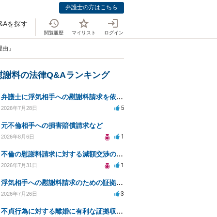
弁護士の方はこちら
&Aを探す
閲覧履歴
マイリスト
ログイン
理由」
慰謝料の法律Q&Aランキング
弁護士に浮気相手への慰謝料請求を依頼する費用相場は？
5
2026年7月28日
元不倫相手への損害賠償請求など
1
2026年8月6日
不倫の慰謝料請求に対する減額交渉の可能性と対策
1
2026年7月31日
浮気相手への慰謝料請求のための証拠集めと探偵選び
3
2026年7月26日
不貞行為に対する離婚に有利な証拠収集方法と法的手続きについて