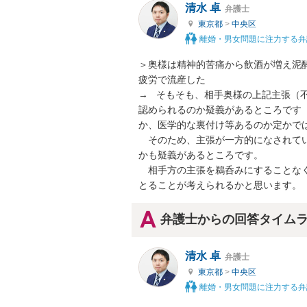
清水 卓
弁護士
東京都
>
中央区
離婚・男女問題に注力する弁
＞奥様は精神的苦痛から飲酒が増え泥
疲労で流産した

→   そもそも、相手奥様の上記主張
認められるのか疑義があるところです
か、医学的な裏付け等あるのか定かでは
　そのため、主張が一方的になされて
かも疑義があるところです。

　相手方の主張を鵜呑みにすることな
とることが考えられるかと思います。
弁護士からの回答タイム
清水 卓
弁護士
東京都
>
中央区
離婚・男女問題に注力する弁