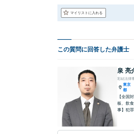
マイリストに入れる
この質問に回答した弁護士
泉 亮
彩結法律
東京
都
【全国対
板、飲食
事】犯罪
ポート【