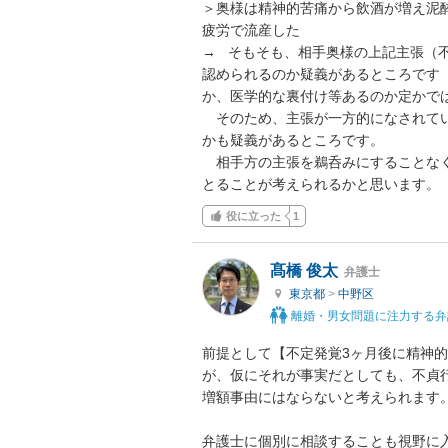
＞奥様は精神的苦痛から飲酒が増え泥
疲労で流産した

→   そもそも、相手奥様の上記主張
認められるのか疑義があるところです
か、医学的な裏付け等あるのか定かでは
　そのため、主張が一方的になされて
かも疑義があるところです。

　相手方の主張を鵜呑みにすることな
とることが考えられるかと思います。
役に立った
1
髙橋 俊太
弁護士
東京都
>
中野区
離婚・男女問題に注力する弁
前提として【不定発覚3ヶ月後に精神
が、仮にそれが事実だとしても、不貞
増額事由にはならないと考えられます。
弁護士に個別に相談することも視野に