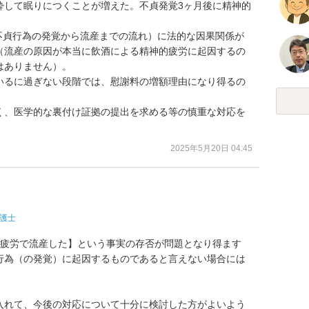
酔して眠りにつくことが増えた。不貞発覚3ヶ月後に精神的
（不貞行為の発覚から流産までの流れ）に法的な因果関係が
（流産の原因が本当に飲酒による精神的疲労に起因するの
ありません）。

いるに過ぎない段階では、慰謝料の増額理由になり得るの
く、医学的な裏付け証拠の提出を求める等の慎重な対応を
2025年5月20日 04:45
護士
的疲労で流産した】という事実の存否が問題となり得ます
行為（の発覚）に起因するものであると言えない場合には


入れて、今後の対応について十分に検討した方がよいよう