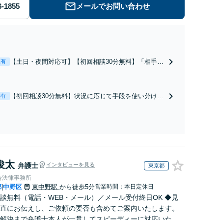
メールでお問い合わせ
【土日・夜間対応可】【初回相談30分無料】「相手方
表有
から書面を提示されたら、サインする前にご相談を」
経験豊富な弁護士が全力で交渉にあたります！相手方
と直接話す精神的負担を軽減「弁護士の交渉で慰謝料
【初回相談30分無料】状況に応じて手段を使い分け、
表有
金額アップ／減額交渉も対応可」【完全個室対応】
適切な方法で投稿の削除・発信者情報開示請求をおこ
ないます「企業やお店の風評被害対策／売り上げ低下
防止のために尽力」加害者側の対応可：開示請求の意
見照会が来たときの対処法、被害者との示談交渉
俊太
弁護士
インタビューを見る
東京都
合法律事務所
都
中野区
東中野駅
から徒歩5分
営業時間：本日定休日
|
談無料（電話・WEB・メール）／メール受付終日OK ◆見
直にお伝えし、ご依頼の要否も含めてご案内いたします。
解決まで弁護士本人が一貫してスピーディーに対応いたし