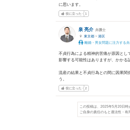
に思います。
役に立った
1
泉 亮介
弁護士
東京都
>
港区
離婚・男女問題に注力する弁
不貞行為による精神的苦痛が原因とし
影響する可能性はありますが、かかる証
流産の結果と不貞行為との間に因果関
う。
役に立った
2
この投稿は、2025年5月20日
ご自身の責任のもと適法性・有