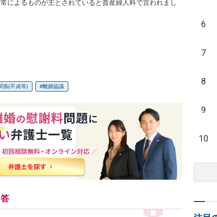
異常によるものが主とされていると昔産婦人科で言われまし
6
7
8
関係(不貞等)
離婚協議
9
10
回答