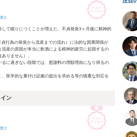
注目
護士
酔して眠りにつくことが増えた。不貞発覚3ヶ月後に精神的
（不貞行為の発覚から流産までの流れ）に法的な因果関係が
（流産の原因が本当に飲酒による精神的疲労に起因するの
ありません）。

いるに過ぎない段階では、慰謝料の増額理由になり得るの
く、医学的な裏付け証拠の提出を求める等の慎重な対応を
ライン
護士