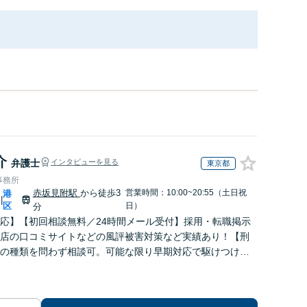
介
弁護士
インタビューを見る
東京都
事務所
赤坂見附駅
から徒歩3
営業時間：10:00~20:55（土日祝
港
|
区
日）
分
応】【初回相談無料／24時間メール受付】採用・転職掲示
店の口コミサイトなどの風評被害対策など実績あり！【刑
の種類を問わず相談可。可能な限り早期対応で駆けつけサ
労働】不当解雇・残業代請求はおまかせください